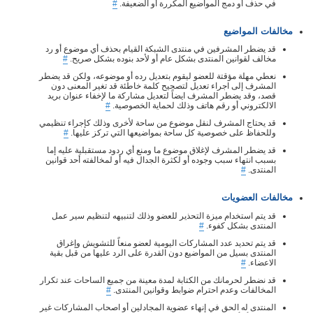
في حذف أو دمج المواضيع المكررة أو الضعيفة.
#
مخالفات المواضيع
قد يضطر المشرفين في منتدى الشبكة القيام بحذف أي موضوع أو رد
مخالف لقوانين المنتدى بشكل عام أو لأحد بنوده بشكل صريح.
#
نعطي مهلة مؤقتة للعضو ليقوم بتعديل رده أو موضوعه، ولكن قد يضطر
المشرف إلى اجراء تعديل لتصحيح كلمة خاطئة قد تغير المعنى دون
قصد، وقد يضطر المشرف ايضاً لتعديل مشاركة ما لإخفاء عنوان بريد
الالكتروني أو رقم هاتف وذلك لحماية الخصوصية.
#
قد يحتاج المشرف لنقل موضوع من ساحة لأخرى وذلك كإجراء تنظيمي
وللحفاظ على خصوصية كل ساحة بمواضيعها التي تركز عليها.
#
قد يضطر المشرف لإغلاق موضوع ما ومنع أي ردود مستقبلية عليه إما
بسبب انتهاء سبب وجوده أو لكثرة الجدال فيه أو لمخالفته أحد قوانين
المنتدى.
#
مخالفات العضويات
قد يتم استخدام ميزة التحذير للعضو وذلك لتنبيهه لتنظيم سير عمل
المنتدى بشكل كفوء.
#
قد يتم تحديد عدد المشاركات اليومية لعضو منعاً للتشويش وإغراق
المنتدى بسيل من المواضيع دون القدرة على الرد عليها من قبل بقية
الاعضاء.
#
قد نضطر لحرمانك من الكتابة لمدة معينة من جميع الساحات عند تكرار
المخالفات وعدم احترام ضوابط وقوانين المنتدى.
#
المنتدى له الحق في إنهاء عضوية المجادلين أو اصحاب المشاركات غير