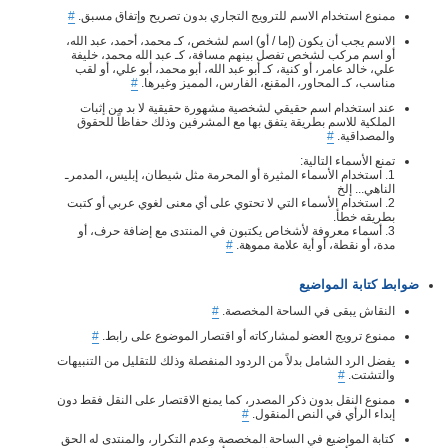
ممنوع استخدام الاسم للترويج التجاري بدون تصريح وإتفاق مسبق.
#
الاسم يجب أن يكون (إما / أو) اسم لشخص، كـ محمد، أحمد، عبد الله،
أو اسم مركب لشخص تفصل بينهم مسافة، كـ عبد الله محمد، خليفة
علي، خالد عامر، أو كنية، كـ أبو عبد الله، أبو محمد، أبو علي، أو لقب
مناسب، كـ المحاور، المقنع، الفارس، المميز وغيرها.
#
عند استخدام اسم حقيقي لشخصية مشهورة حقيقية لا بد من إثبات
الملكية للاسم بطريقة يتفق بها مع المشرفين وذلك حفاظاً للحقوق
والمصداقية.
#
تمنع الأسماء التالية:
1. استخدام الأسماء المثيرة أو المحرمة مثل شيطان، إبليس، المدمرـ
الناهي... إلخ
2. استخدام الأسماء التي لا تحتوي على أي معنى لغوي عربي أو كتبت
بطريقه خطأ.
3. أسماء معروفة لأشخاص يكتبون في المنتدى مع إضافة حرف، أو
مدة، أو نقطة، أو أية علامة مموهة.
#
ضوابط كتابة المواضيع
النقاش يبقى في الساحة المخصصة.
#
ممنوع ترويج العضو لمشاركاته أو اقتصار الموضوع على رابط.
#
يفضل الرد الشامل بدلاً من الردود المنفصلة وذلك للتقليل من التنبيهات
والتشتت.
#
ممنوع النقل بدون ذكر المصدر، كما يمنع الاقتصار على النقل فقط دون
إبداء الرأي في النص المنقول.
#
كتابة المواضيع في الساحة المخصصة وعدم التكرار، والمنتدى له الحق