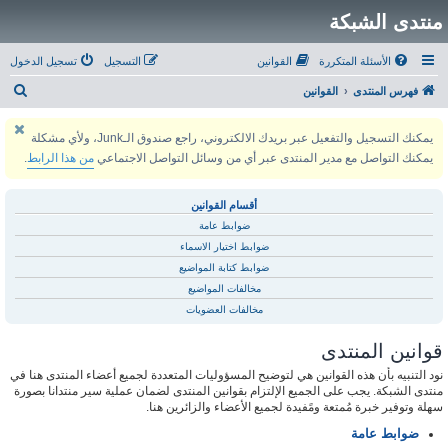
منتدى الشبكة
الأسئلة المتكررة
القوانين
التسجيل
تسجيل الدخول
ب
فهرس المنتدى
القوانين
ح
يمكنك التسجيل والتفعيل عبر بريدك الالكتروني، راجع صندوق الـJunk، ولأي مشكلة
ث
يمكنك التواصل مع مدير المنتدى عبر أي من وسائل التواصل الاجتماعي
من هذا الرابط
.
أقسام القوانين
ضوابط عامة
ضوابط اختيار الاسماء
ضوابط كتابة المواضيع
مخالفات المواضيع
مخالفات العضويات
قوانين المنتدى
نود التنبيه بأن هذه القوانين هي لتوضيح المسؤوليات المتعددة لجميع أعضاء المنتدى هنا في
منتدى الشبكة. يجب على الجميع الإلتزام بقوانين المنتدى لضمان عملية سير منتدانا بصورة
سهلة وتوفير خبرة مُمتعة ومًفيدة لجميع الأعضاء والزائرين هنا.
ضوابط عامة