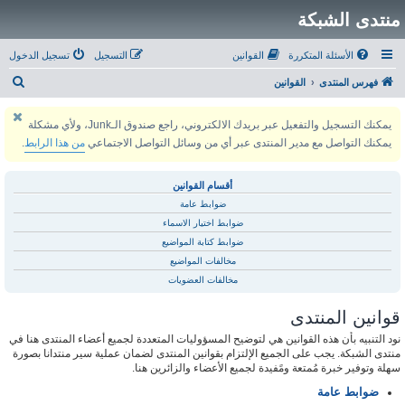
منتدى الشبكة
الأسئلة المتكررة
القوانين
التسجيل
تسجيل الدخول
ب
فهرس المنتدى
القوانين
ح
يمكنك التسجيل والتفعيل عبر بريدك الالكتروني، راجع صندوق الـJunk، ولأي مشكلة
ث
يمكنك التواصل مع مدير المنتدى عبر أي من وسائل التواصل الاجتماعي
من هذا الرابط
.
أقسام القوانين
ضوابط عامة
ضوابط اختيار الاسماء
ضوابط كتابة المواضيع
مخالفات المواضيع
مخالفات العضويات
قوانين المنتدى
نود التنبيه بأن هذه القوانين هي لتوضيح المسؤوليات المتعددة لجميع أعضاء المنتدى هنا في
منتدى الشبكة. يجب على الجميع الإلتزام بقوانين المنتدى لضمان عملية سير منتدانا بصورة
سهلة وتوفير خبرة مُمتعة ومًفيدة لجميع الأعضاء والزائرين هنا.
ضوابط عامة