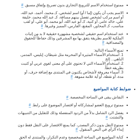
ممنوع استخدام الاسم للترويج التجاري بدون تصريح وإتفاق مسبق.
#
الاسم يجب أن يكون (إما / أو) اسم لشخص، كـ محمد، أحمد، عبد الله،
أو اسم مركب لشخص تفصل بينهم مسافة، كـ عبد الله محمد، خليفة
علي، خالد عامر، أو كنية، كـ أبو عبد الله، أبو محمد، أبو علي، أو لقب
مناسب، كـ المحاور، المقنع، الفارس، المميز وغيرها.
#
عند استخدام اسم حقيقي لشخصية مشهورة حقيقية لا بد من إثبات
الملكية للاسم بطريقة يتفق بها مع المشرفين وذلك حفاظاً للحقوق
والمصداقية.
#
تمنع الأسماء التالية:
1. استخدام الأسماء المثيرة أو المحرمة مثل شيطان، إبليس، المدمرـ
الناهي... إلخ
2. استخدام الأسماء التي لا تحتوي على أي معنى لغوي عربي أو كتبت
بطريقه خطأ.
3. أسماء معروفة لأشخاص يكتبون في المنتدى مع إضافة حرف، أو
مدة، أو نقطة، أو أية علامة مموهة.
#
ضوابط كتابة المواضيع
النقاش يبقى في الساحة المخصصة.
#
ممنوع ترويج العضو لمشاركاته أو اقتصار الموضوع على رابط.
#
يفضل الرد الشامل بدلاً من الردود المنفصلة وذلك للتقليل من التنبيهات
والتشتت.
#
ممنوع النقل بدون ذكر المصدر، كما يمنع الاقتصار على النقل فقط دون
إبداء الرأي في النص المنقول.
#
كتابة المواضيع في الساحة المخصصة وعدم التكرار، والمنتدى له الحق