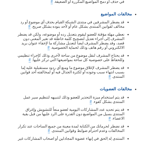
في حذف أو دمج المواضيع المكررة أو الضعيفة.
#
مخالفات المواضيع
قد يضطر المشرفين في منتدى الشبكة القيام بحذف أي موضوع أو رد
مخالف لقوانين المنتدى بشكل عام أو لأحد بنوده بشكل صريح.
#
نعطي مهلة مؤقتة للعضو ليقوم بتعديل رده أو موضوعه، ولكن قد يضطر
المشرف إلى اجراء تعديل لتصحيح كلمة خاطئة قد تغير المعنى دون
قصد، وقد يضطر المشرف ايضاً لتعديل مشاركة ما لإخفاء عنوان بريد
الالكتروني أو رقم هاتف وذلك لحماية الخصوصية.
#
قد يحتاج المشرف لنقل موضوع من ساحة لأخرى وذلك كإجراء تنظيمي
وللحفاظ على خصوصية كل ساحة بمواضيعها التي تركز عليها.
#
قد يضطر المشرف لإغلاق موضوع ما ومنع أي ردود مستقبلية عليه إما
بسبب انتهاء سبب وجوده أو لكثرة الجدال فيه أو لمخالفته أحد قوانين
المنتدى.
#
مخالفات العضويات
قد يتم استخدام ميزة التحذير للعضو وذلك لتنبيهه لتنظيم سير عمل
المنتدى بشكل كفوء.
#
قد يتم تحديد عدد المشاركات اليومية لعضو منعاً للتشويش وإغراق
المنتدى بسيل من المواضيع دون القدرة على الرد عليها من قبل بقية
الاعضاء.
#
قد نضطر لحرمانك من الكتابة لمدة معينة من جميع الساحات عند تكرار
المخالفات وعدم احترام ضوابط وقوانين المنتدى.
#
المنتدى له الحق في إنهاء عضوية المجادلين أو اصحاب المشاركات غير