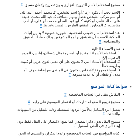
ممنوع استخدام الاسم للترويج التجاري بدون تصريح وإتفاق مسبق.
#
الاسم يجب أن يكون (إما / أو) اسم لشخص، كـ محمد، أحمد، عبد الله،
أو اسم مركب لشخص تفصل بينهم مسافة، كـ عبد الله محمد، خليفة
علي، خالد عامر، أو كنية، كـ أبو عبد الله، أبو محمد، أبو علي، أو لقب
مناسب، كـ المحاور، المقنع، الفارس، المميز وغيرها.
#
عند استخدام اسم حقيقي لشخصية مشهورة حقيقية لا بد من إثبات
الملكية للاسم بطريقة يتفق بها مع المشرفين وذلك حفاظاً للحقوق
والمصداقية.
#
تمنع الأسماء التالية:
1. استخدام الأسماء المثيرة أو المحرمة مثل شيطان، إبليس، المدمرـ
الناهي... إلخ
2. استخدام الأسماء التي لا تحتوي على أي معنى لغوي عربي أو كتبت
بطريقه خطأ.
3. أسماء معروفة لأشخاص يكتبون في المنتدى مع إضافة حرف، أو
مدة، أو نقطة، أو أية علامة مموهة.
#
ضوابط كتابة المواضيع
النقاش يبقى في الساحة المخصصة.
#
ممنوع ترويج العضو لمشاركاته أو اقتصار الموضوع على رابط.
#
يفضل الرد الشامل بدلاً من الردود المنفصلة وذلك للتقليل من التنبيهات
والتشتت.
#
ممنوع النقل بدون ذكر المصدر، كما يمنع الاقتصار على النقل فقط دون
إبداء الرأي في النص المنقول.
#
كتابة المواضيع في الساحة المخصصة وعدم التكرار، والمنتدى له الحق