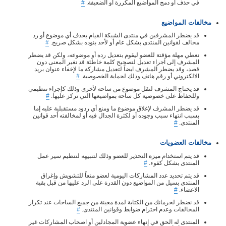
في حذف أو دمج المواضيع المكررة أو الضعيفة.
#
مخالفات المواضيع
قد يضطر المشرفين في منتدى الشبكة القيام بحذف أي موضوع أو رد
مخالف لقوانين المنتدى بشكل عام أو لأحد بنوده بشكل صريح.
#
نعطي مهلة مؤقتة للعضو ليقوم بتعديل رده أو موضوعه، ولكن قد يضطر
المشرف إلى اجراء تعديل لتصحيح كلمة خاطئة قد تغير المعنى دون
قصد، وقد يضطر المشرف ايضاً لتعديل مشاركة ما لإخفاء عنوان بريد
الالكتروني أو رقم هاتف وذلك لحماية الخصوصية.
#
قد يحتاج المشرف لنقل موضوع من ساحة لأخرى وذلك كإجراء تنظيمي
وللحفاظ على خصوصية كل ساحة بمواضيعها التي تركز عليها.
#
قد يضطر المشرف لإغلاق موضوع ما ومنع أي ردود مستقبلية عليه إما
بسبب انتهاء سبب وجوده أو لكثرة الجدال فيه أو لمخالفته أحد قوانين
المنتدى.
#
مخالفات العضويات
قد يتم استخدام ميزة التحذير للعضو وذلك لتنبيهه لتنظيم سير عمل
المنتدى بشكل كفوء.
#
قد يتم تحديد عدد المشاركات اليومية لعضو منعاً للتشويش وإغراق
المنتدى بسيل من المواضيع دون القدرة على الرد عليها من قبل بقية
الاعضاء.
#
قد نضطر لحرمانك من الكتابة لمدة معينة من جميع الساحات عند تكرار
المخالفات وعدم احترام ضوابط وقوانين المنتدى.
#
المنتدى له الحق في إنهاء عضوية المجادلين أو اصحاب المشاركات غير