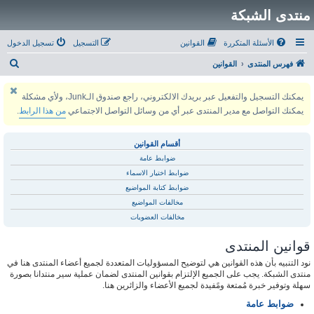
منتدى الشبكة
الأسئلة المتكررة
القوانين
التسجيل
تسجيل الدخول
ب
فهرس المنتدى
القوانين
ح
يمكنك التسجيل والتفعيل عبر بريدك الالكتروني، راجع صندوق الـJunk، ولأي مشكلة
ث
يمكنك التواصل مع مدير المنتدى عبر أي من وسائل التواصل الاجتماعي
من هذا الرابط
.
أقسام القوانين
ضوابط عامة
ضوابط اختيار الاسماء
ضوابط كتابة المواضيع
مخالفات المواضيع
مخالفات العضويات
قوانين المنتدى
نود التنبيه بأن هذه القوانين هي لتوضيح المسؤوليات المتعددة لجميع أعضاء المنتدى هنا في
منتدى الشبكة. يجب على الجميع الإلتزام بقوانين المنتدى لضمان عملية سير منتدانا بصورة
سهلة وتوفير خبرة مُمتعة ومًفيدة لجميع الأعضاء والزائرين هنا.
ضوابط عامة