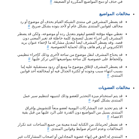
في حذف أو دمج المواضيع المكررة أو الضعيفة.
#
مخالفات المواضيع
قد يضطر المشرفين في منتدى الشبكة القيام بحذف أي موضوع أو رد
مخالف لقوانين المنتدى بشكل عام أو لأحد بنوده بشكل صريح.
#
نعطي مهلة مؤقتة للعضو ليقوم بتعديل رده أو موضوعه، ولكن قد يضطر
المشرف إلى اجراء تعديل لتصحيح كلمة خاطئة قد تغير المعنى دون
قصد، وقد يضطر المشرف ايضاً لتعديل مشاركة ما لإخفاء عنوان بريد
الالكتروني أو رقم هاتف وذلك لحماية الخصوصية.
#
قد يحتاج المشرف لنقل موضوع من ساحة لأخرى وذلك كإجراء تنظيمي
وللحفاظ على خصوصية كل ساحة بمواضيعها التي تركز عليها.
#
قد يضطر المشرف لإغلاق موضوع ما ومنع أي ردود مستقبلية عليه إما
بسبب انتهاء سبب وجوده أو لكثرة الجدال فيه أو لمخالفته أحد قوانين
المنتدى.
#
مخالفات العضويات
قد يتم استخدام ميزة التحذير للعضو وذلك لتنبيهه لتنظيم سير عمل
المنتدى بشكل كفوء.
#
قد يتم تحديد عدد المشاركات اليومية لعضو منعاً للتشويش وإغراق
المنتدى بسيل من المواضيع دون القدرة على الرد عليها من قبل بقية
الاعضاء.
#
قد نضطر لحرمانك من الكتابة لمدة معينة من جميع الساحات عند تكرار
المخالفات وعدم احترام ضوابط وقوانين المنتدى.
#
المنتدى له الحق في إنهاء عضوية المجادلين أو اصحاب المشاركات غير