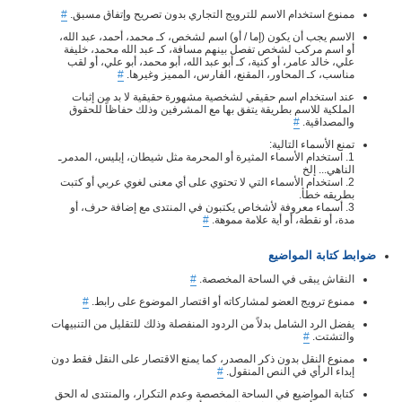
ممنوع استخدام الاسم للترويج التجاري بدون تصريح وإتفاق مسبق.
#
الاسم يجب أن يكون (إما / أو) اسم لشخص، كـ محمد، أحمد، عبد الله،
أو اسم مركب لشخص تفصل بينهم مسافة، كـ عبد الله محمد، خليفة
علي، خالد عامر، أو كنية، كـ أبو عبد الله، أبو محمد، أبو علي، أو لقب
مناسب، كـ المحاور، المقنع، الفارس، المميز وغيرها.
#
عند استخدام اسم حقيقي لشخصية مشهورة حقيقية لا بد من إثبات
الملكية للاسم بطريقة يتفق بها مع المشرفين وذلك حفاظاً للحقوق
والمصداقية.
#
تمنع الأسماء التالية:
1. استخدام الأسماء المثيرة أو المحرمة مثل شيطان، إبليس، المدمرـ
الناهي... إلخ
2. استخدام الأسماء التي لا تحتوي على أي معنى لغوي عربي أو كتبت
بطريقه خطأ.
3. أسماء معروفة لأشخاص يكتبون في المنتدى مع إضافة حرف، أو
مدة، أو نقطة، أو أية علامة مموهة.
#
ضوابط كتابة المواضيع
النقاش يبقى في الساحة المخصصة.
#
ممنوع ترويج العضو لمشاركاته أو اقتصار الموضوع على رابط.
#
يفضل الرد الشامل بدلاً من الردود المنفصلة وذلك للتقليل من التنبيهات
والتشتت.
#
ممنوع النقل بدون ذكر المصدر، كما يمنع الاقتصار على النقل فقط دون
إبداء الرأي في النص المنقول.
#
كتابة المواضيع في الساحة المخصصة وعدم التكرار، والمنتدى له الحق