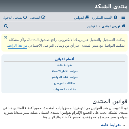
منتدى الشبكة
الأسئلة المتكررة
القوانين
التسجيل
تسجيل الدخول
ب
فهرس المنتدى
القوانين
ح
يمكنك التسجيل والتفعيل عبر بريدك الالكتروني، راجع صندوق الـJunk، ولأي مشكلة
ث
يمكنك التواصل مع مدير المنتدى عبر أي من وسائل التواصل الاجتماعي
من هذا الرابط
.
أقسام القوانين
ضوابط عامة
ضوابط اختيار الاسماء
ضوابط كتابة المواضيع
مخالفات المواضيع
مخالفات العضويات
قوانين المنتدى
نود التنبيه بأن هذه القوانين هي لتوضيح المسؤوليات المتعددة لجميع أعضاء المنتدى هنا في
منتدى الشبكة. يجب على الجميع الإلتزام بقوانين المنتدى لضمان عملية سير منتدانا بصورة
سهلة وتوفير خبرة مُمتعة ومًفيدة لجميع الأعضاء والزائرين هنا.
ضوابط عامة