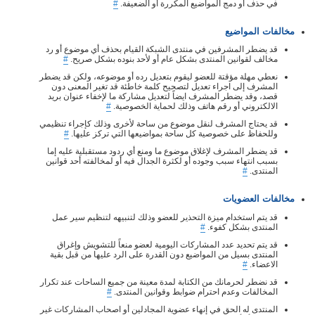
في حذف أو دمج المواضيع المكررة أو الضعيفة.
#
مخالفات المواضيع
قد يضطر المشرفين في منتدى الشبكة القيام بحذف أي موضوع أو رد
مخالف لقوانين المنتدى بشكل عام أو لأحد بنوده بشكل صريح.
#
نعطي مهلة مؤقتة للعضو ليقوم بتعديل رده أو موضوعه، ولكن قد يضطر
المشرف إلى اجراء تعديل لتصحيح كلمة خاطئة قد تغير المعنى دون
قصد، وقد يضطر المشرف ايضاً لتعديل مشاركة ما لإخفاء عنوان بريد
الالكتروني أو رقم هاتف وذلك لحماية الخصوصية.
#
قد يحتاج المشرف لنقل موضوع من ساحة لأخرى وذلك كإجراء تنظيمي
وللحفاظ على خصوصية كل ساحة بمواضيعها التي تركز عليها.
#
قد يضطر المشرف لإغلاق موضوع ما ومنع أي ردود مستقبلية عليه إما
بسبب انتهاء سبب وجوده أو لكثرة الجدال فيه أو لمخالفته أحد قوانين
المنتدى.
#
مخالفات العضويات
قد يتم استخدام ميزة التحذير للعضو وذلك لتنبيهه لتنظيم سير عمل
المنتدى بشكل كفوء.
#
قد يتم تحديد عدد المشاركات اليومية لعضو منعاً للتشويش وإغراق
المنتدى بسيل من المواضيع دون القدرة على الرد عليها من قبل بقية
الاعضاء.
#
قد نضطر لحرمانك من الكتابة لمدة معينة من جميع الساحات عند تكرار
المخالفات وعدم احترام ضوابط وقوانين المنتدى.
#
المنتدى له الحق في إنهاء عضوية المجادلين أو اصحاب المشاركات غير