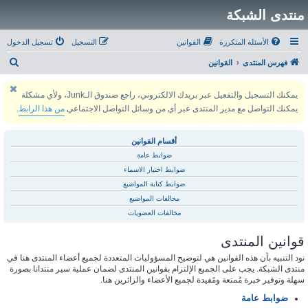
منتدى الشبكة
الأسئلة المتكررة
القوانين
التسجيل
تسجيل الدخول
ب
فهرس المنتدى
القوانين
ح
يمكنك التسجيل والتفعيل عبر بريدك الالكتروني، راجع صندوق الـJunk، ولأي مشكلة
ث
يمكنك التواصل مع مدير المنتدى عبر أي من وسائل التواصل الاجتماعي
من هذا الرابط
.
أقسام القوانين
ضوابط عامة
ضوابط اختيار الاسماء
ضوابط كتابة المواضيع
مخالفات المواضيع
مخالفات العضويات
قوانين المنتدى
نود التنبيه بأن هذه القوانين هي لتوضيح المسؤوليات المتعددة لجميع أعضاء المنتدى هنا في
منتدى الشبكة. يجب على الجميع الإلتزام بقوانين المنتدى لضمان عملية سير منتدانا بصورة
سهلة وتوفير خبرة مُمتعة ومًفيدة لجميع الأعضاء والزائرين هنا.
ضوابط عامة