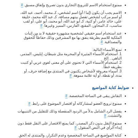
ممنوع استخدام الاسم للترويج التجاري بدون تصريح وإتفاق مسبق.
#
الاسم يجب أن يكون (إما / أو) اسم لشخص، كـ محمد، أحمد، عبد الله،
أو اسم مركب لشخص تفصل بينهم مسافة، كـ عبد الله محمد، خليفة
علي، خالد عامر، أو كنية، كـ أبو عبد الله، أبو محمد، أبو علي، أو لقب
مناسب، كـ المحاور، المقنع، الفارس، المميز وغيرها.
#
عند استخدام اسم حقيقي لشخصية مشهورة حقيقية لا بد من إثبات
الملكية للاسم بطريقة يتفق بها مع المشرفين وذلك حفاظاً للحقوق
والمصداقية.
#
تمنع الأسماء التالية:
1. استخدام الأسماء المثيرة أو المحرمة مثل شيطان، إبليس، المدمرـ
الناهي... إلخ
2. استخدام الأسماء التي لا تحتوي على أي معنى لغوي عربي أو كتبت
بطريقه خطأ.
3. أسماء معروفة لأشخاص يكتبون في المنتدى مع إضافة حرف، أو
مدة، أو نقطة، أو أية علامة مموهة.
#
ضوابط كتابة المواضيع
النقاش يبقى في الساحة المخصصة.
#
ممنوع ترويج العضو لمشاركاته أو اقتصار الموضوع على رابط.
#
يفضل الرد الشامل بدلاً من الردود المنفصلة وذلك للتقليل من التنبيهات
والتشتت.
#
ممنوع النقل بدون ذكر المصدر، كما يمنع الاقتصار على النقل فقط دون
إبداء الرأي في النص المنقول.
#
كتابة المواضيع في الساحة المخصصة وعدم التكرار، والمنتدى له الحق