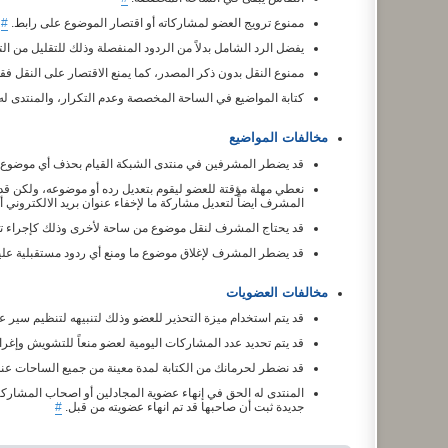
ممنوع ترويج العضو لمشاركاته أو اقتصار الموضوع على رابط.
#
يفضل الرد الشامل بدلاً من الردود المنفصلة وذلك للتقليل من ال
ممنوع النقل بدون ذكر المصدر، كما يمنع الاقتصار على النقل فق
كتابة المواضيع في الساحة المخصصة وعدم التكرار، والمنتدى له
مخالفات المواضيع
قد يضطر المشرفين في منتدى الشبكة القيام بحذف أي موضوع أو
نعطي مهلة مؤقتة للعضو ليقوم بتعديل رده أو موضوعه، ولكن ق
المشرف ايضاً لتعديل مشاركة ما لإخفاء عنوان بريد الالكتروني
قد يحتاج المشرف لنقل موضوع من ساحة لأخرى وذلك كإجراء ت
قد يضطر المشرف لإغلاق موضوع ما ومنع أي ردود مستقبلية عليه إ
مخالفات العضويات
قد يتم استخدام ميزة التحذير للعضو وذلك لتنبيهه لتنظيم سير
قد يتم تحديد عدد المشاركات اليومية لعضو منعاً للتشويش وإغرا
قد نضطر لحرمانك من الكتابة لمدة معينة من جميع الساحات عند
المنتدى له الحق في إنهاء عضوية المجادلين أو اصحاب المشارك
جديدة ثبت أن صاحبها قد تم انهاء عضويته من قبل.
#