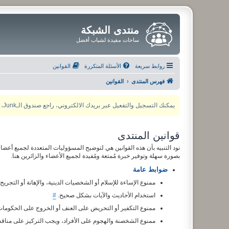
منتدى الشبكة
ساحات مفيدة لشباب أفضل
روابط سريعة
الأسئلة المتكررة
القوانين
فهرس المنتدى
القوانين
يمكنك التسجيل والتفعيل عبر بريدك الالكتروني، راجع صندوق الـJunk، ولأي مشكلة يمكنك التواصل مع مدير المنتدى عبر أي من وسائل التواصل الاجتماعي
قوانين المنتدى
نود التنبيه بأن هذه القوانين هي لتوضيح المسؤوليات المتعددة لجميع أعضاء
بصورة سهلة وتوفير خبرة مُمتعة ومًفيدة لجميع الأعضاء والزائرين هنا.
ضوابط عامة
ممنوع الإساءة للإسلام أو الشخصيات الدينية، والإهانة أو التجريح
استخدام الأحاديث والآيات بشكل صحيح.
#
ممنوع التكفير أو التحريض على العنف أو الخروج على الحكوما
ممنوع الشخصنة والهجوم على الأفراد، ويجب التركيز على مناقش