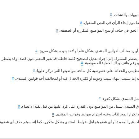
تنبيهات والتشتت.
#
ط دون إبداء الرأي في النص المنقول.
#
 الحق في حذف أو دمج المواضيع المكررة أو الضعيفة.
#
 رد مخالف لقوانين المنتدى بشكل عام أو لأحد بنوده بشكل صريح.
#
د يضطر المشرف إلى اجراء تعديل لتصحيح كلمة خاطئة قد تغير المعنى دون قصد، وقد يضطر
 أو رقم هاتف وذلك لحماية الخصوصية.
#
نظيمي وللحفاظ على خصوصية كل ساحة بمواضيعها التي تركز عليها.
#
ما بسبب انتهاء سبب وجوده أو لكثرة الجدال فيه أو لمخالفته أحد قوانين المنتدى.
#
 عمل المنتدى بشكل كفوء.
#
ق المنتدى بسيل من المواضيع دون القدرة على الرد عليها من قبل بقية الاعضاء.
#
 تكرار المخالفات وعدم احترام ضوابط وقوانين المنتدى.
#
ات غير المفيدة أو أي عضو يتجاهل ضوابط المنتدى بشكل متكرر، كما إنه سيتم حذف أي عضوية