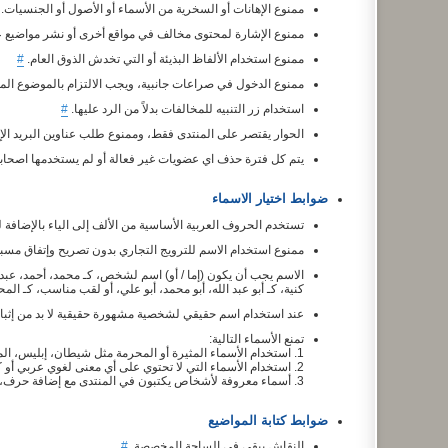
ممنوع الإهانات أو السخرية من الأسماء أو الأصول أو الجنسيات.
ممنوع الإشارة لمحتوى مخالف في مواقع أخرى أو نشر مواضيع 
ممنوع استخدام الألفاظ البذيئة أو التي تخدش الذوق العام.
#
ممنوع الدخول في صراعات جانبية، ويجب الالتزام بالموضوع ال
استخدام زر التنبيه للمخالفات بدلاً من الرد عليها.
#
الحوار يقتصر على المنتدى فقط، وممنوع طلب عناوين البريد الإ
يتم كل فترة حذف اي عضويات غير فعالة أو لم يستخدمها اصحاب
ضوابط اختيار الاسماء
تستخدم الحروف العربية الأساسية من الألف إلى الياء بالإضافة 
ممنوع استخدام الاسم للترويج التجاري بدون تصريح وإتفاق مسب
الاسم يجب أن يكون (إما / أو) اسم لشخص، كـ محمد، أحمد، عبد 
كنية، كـ أبو عبد الله، أبو محمد، أبو علي، أو لقب مناسب، كـ الم
عند استخدام اسم حقيقي لشخصية مشهورة حقيقية لا بد من إثبات
تمنع الأسماء التالية:
1. استخدام الأسماء المثيرة أو المحرمة مثل شيطان، إبليس، المدمرـ الناهي... إلخ
2. استخدام الأسماء التي لا تحتوي على أي معنى لغوي عربي أو كتبت بطريقه خطأ.
3. أسماء معروفة لأشخاص يكتبون في المنتدى مع إضافة حرف، أو مدة، أو نقطة، أو أية علامة مموهة.
ضوابط كتابة المواضيع
النقاش يبقى في الساحة المخصصة.
#