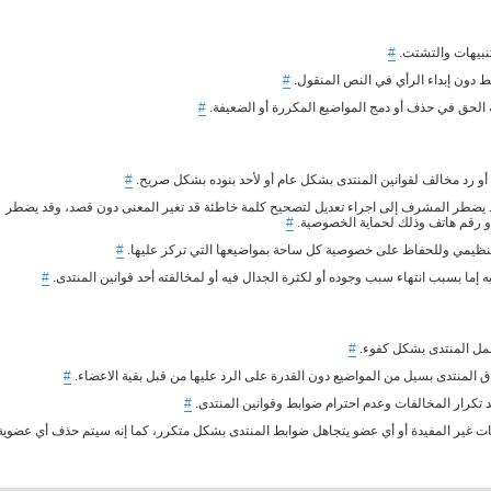
تنبيهات والتشتت.
#
ط دون إبداء الرأي في النص المنقول.
#
 الحق في حذف أو دمج المواضيع المكررة أو الضعيفة.
#
 رد مخالف لقوانين المنتدى بشكل عام أو لأحد بنوده بشكل صريح.
#
د يضطر المشرف إلى اجراء تعديل لتصحيح كلمة خاطئة قد تغير المعنى دون قصد، وقد يضطر
 أو رقم هاتف وذلك لحماية الخصوصية.
#
نظيمي وللحفاظ على خصوصية كل ساحة بمواضيعها التي تركز عليها.
#
ما بسبب انتهاء سبب وجوده أو لكثرة الجدال فيه أو لمخالفته أحد قوانين المنتدى.
#
 عمل المنتدى بشكل كفوء.
#
ق المنتدى بسيل من المواضيع دون القدرة على الرد عليها من قبل بقية الاعضاء.
#
 تكرار المخالفات وعدم احترام ضوابط وقوانين المنتدى.
#
ات غير المفيدة أو أي عضو يتجاهل ضوابط المنتدى بشكل متكرر، كما إنه سيتم حذف أي عضوية