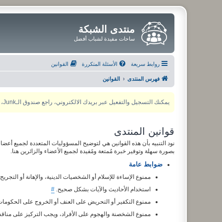
منتدى الشبكة
ساحات مفيدة لشباب أفضل
روابط سريعة
الأسئلة المتكررة
القوانين
فهرس المنتدى
القوانين
يمكنك التسجيل والتفعيل عبر بريدك الالكتروني، راجع صندوق الـJunk، ولأي مشكلة يمكنك التواصل مع مدير المنتدى عبر أي من وسائل التواصل الاجتماعي
قوانين المنتدى
نود التنبيه بأن هذه القوانين هي لتوضيح المسؤوليات المتعددة لجميع أعضاء
بصورة سهلة وتوفير خبرة مُمتعة ومًفيدة لجميع الأعضاء والزائرين هنا.
ضوابط عامة
ممنوع الإساءة للإسلام أو الشخصيات الدينية، والإهانة أو التجريح
استخدام الأحاديث والآيات بشكل صحيح.
#
ممنوع التكفير أو التحريض على العنف أو الخروج على الحكوما
ممنوع الشخصنة والهجوم على الأفراد، ويجب التركيز على مناقش