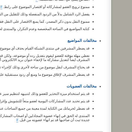
ممنوع ترويج العضو لمشاركاته أو اقتصار الموضوع على رابط.
#
يفضل الرد الشامل بدلاً من الردود المنفصلة وذلك للتقليل من ال
ممنوع النقل بدون ذكر المصدر، كما يمنع الاقتصار على النقل فق
كتابة المواضيع في الساحة المخصصة وعدم التكرار، والمنتدى له
مخالفات المواضيع
قد يضطر المشرفين في منتدى الشبكة القيام بحذف أي موضوع أو
نعطي مهلة مؤقتة للعضو ليقوم بتعديل رده أو موضوعه، ولكن ق
المشرف ايضاً لتعديل مشاركة ما لإخفاء عنوان بريد الالكتروني
قد يحتاج المشرف لنقل موضوع من ساحة لأخرى وذلك كإجراء ت
قد يضطر المشرف لإغلاق موضوع ما ومنع أي ردود مستقبلية عليه إ
مخالفات العضويات
قد يتم استخدام ميزة التحذير للعضو وذلك لتنبيهه لتنظيم سير
قد يتم تحديد عدد المشاركات اليومية لعضو منعاً للتشويش وإغرا
قد نضطر لحرمانك من الكتابة لمدة معينة من جميع الساحات عند
المنتدى له الحق في إنهاء عضوية المجادلين أو اصحاب المشارك
جديدة ثبت أن صاحبها قد تم انهاء عضويته من قبل.
#