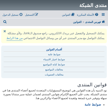
منتدى الشبكة
الأسئلة المتكررة
القوانين
التسجيل
تسجيل الدخول
ب
فهرس المنتدى
القوانين
ح
يمكنك التسجيل والتفعيل عبر بريدك الالكتروني، راجع صندوق الـJunk، ولأي مشكلة
ث
يمكنك التواصل مع مدير المنتدى عبر أي من وسائل التواصل الاجتماعي
من هذا الرابط
.
أقسام القوانين
ضوابط عامة
ضوابط اختيار الاسماء
ضوابط كتابة المواضيع
مخالفات المواضيع
مخالفات العضويات
قوانين المنتدى
نود التنبيه بأن هذه القوانين هي لتوضيح المسؤوليات المتعددة لجميع أعضاء المنتدى هنا في
منتدى الشبكة. يجب على الجميع الإلتزام بقوانين المنتدى لضمان عملية سير منتدانا بصورة
سهلة وتوفير خبرة مُمتعة ومًفيدة لجميع الأعضاء والزائرين هنا.
ضوابط عامة