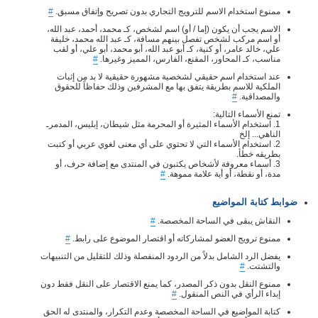
ممنوع استخدام الاسم للترويج التجاري بدون تصريح وإتفاق مسبق.
#
الاسم يجب أن يكون (إما / أو) اسم لشخص، كـ محمد، أحمد، عبد الله،
أو اسم مركب لشخص تفصل بينهم مسافة، كـ عبد الله محمد، خليفة
علي، خالد عامر، أو كنية، كـ أبو عبد الله، أبو محمد، أبو علي، أو لقب
مناسب، كـ المحاور، المقنع، الفارس، المميز وغيرها.
#
عند استخدام اسم حقيقي لشخصية مشهورة حقيقية لا بد من إثبات
الملكية للاسم بطريقة يتفق بها مع المشرفين وذلك حفاظاً للحقوق
والمصداقية.
#
تمنع الأسماء التالية:
1. استخدام الأسماء المثيرة أو المحرمة مثل شيطان، إبليس، المدمرـ
الناهي... إلخ
2. استخدام الأسماء التي لا تحتوي على أي معنى لغوي عربي أو كتبت
بطريقه خطأ.
3. أسماء معروفة لأشخاص يكتبون في المنتدى مع إضافة حرف، أو
مدة، أو نقطة، أو أية علامة مموهة.
#
ضوابط كتابة المواضيع
النقاش يبقى في الساحة المخصصة.
#
ممنوع ترويج العضو لمشاركاته أو اقتصار الموضوع على رابط.
#
يفضل الرد الشامل بدلاً من الردود المنفصلة وذلك للتقليل من التنبيهات
والتشتت.
#
ممنوع النقل بدون ذكر المصدر، كما يمنع الاقتصار على النقل فقط دون
إبداء الرأي في النص المنقول.
#
كتابة المواضيع في الساحة المخصصة وعدم التكرار، والمنتدى له الحق