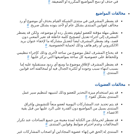
في حذف أو دمج المواضيع المكررة أو الضعيفة.
#
مخالفات المواضيع
قد يضطر المشرفين في منتدى الشبكة القيام بحذف أي موضوع أو رد
مخالف لقوانين المنتدى بشكل عام أو لأحد بنوده بشكل صريح.
#
نعطي مهلة مؤقتة للعضو ليقوم بتعديل رده أو موضوعه، ولكن قد يضطر
المشرف إلى اجراء تعديل لتصحيح كلمة خاطئة قد تغير المعنى دون
قصد، وقد يضطر المشرف ايضاً لتعديل مشاركة ما لإخفاء عنوان بريد
الالكتروني أو رقم هاتف وذلك لحماية الخصوصية.
#
قد يحتاج المشرف لنقل موضوع من ساحة لأخرى وذلك كإجراء تنظيمي
وللحفاظ على خصوصية كل ساحة بمواضيعها التي تركز عليها.
#
قد يضطر المشرف لإغلاق موضوع ما ومنع أي ردود مستقبلية عليه إما
بسبب انتهاء سبب وجوده أو لكثرة الجدال فيه أو لمخالفته أحد قوانين
المنتدى.
#
مخالفات العضويات
قد يتم استخدام ميزة التحذير للعضو وذلك لتنبيهه لتنظيم سير عمل
المنتدى بشكل كفوء.
#
قد يتم تحديد عدد المشاركات اليومية لعضو منعاً للتشويش وإغراق
المنتدى بسيل من المواضيع دون القدرة على الرد عليها من قبل بقية
الاعضاء.
#
قد نضطر لحرمانك من الكتابة لمدة معينة من جميع الساحات عند تكرار
المخالفات وعدم احترام ضوابط وقوانين المنتدى.
#
المنتدى له الحق في إنهاء عضوية المجادلين أو اصحاب المشاركات غير