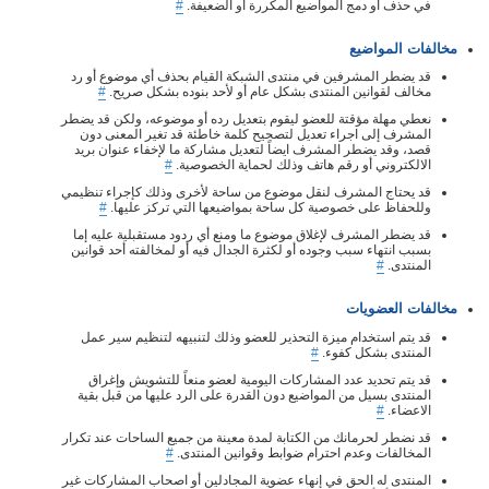
في حذف أو دمج المواضيع المكررة أو الضعيفة.
#
مخالفات المواضيع
قد يضطر المشرفين في منتدى الشبكة القيام بحذف أي موضوع أو رد
مخالف لقوانين المنتدى بشكل عام أو لأحد بنوده بشكل صريح.
#
نعطي مهلة مؤقتة للعضو ليقوم بتعديل رده أو موضوعه، ولكن قد يضطر
المشرف إلى اجراء تعديل لتصحيح كلمة خاطئة قد تغير المعنى دون
قصد، وقد يضطر المشرف ايضاً لتعديل مشاركة ما لإخفاء عنوان بريد
الالكتروني أو رقم هاتف وذلك لحماية الخصوصية.
#
قد يحتاج المشرف لنقل موضوع من ساحة لأخرى وذلك كإجراء تنظيمي
وللحفاظ على خصوصية كل ساحة بمواضيعها التي تركز عليها.
#
قد يضطر المشرف لإغلاق موضوع ما ومنع أي ردود مستقبلية عليه إما
بسبب انتهاء سبب وجوده أو لكثرة الجدال فيه أو لمخالفته أحد قوانين
المنتدى.
#
مخالفات العضويات
قد يتم استخدام ميزة التحذير للعضو وذلك لتنبيهه لتنظيم سير عمل
المنتدى بشكل كفوء.
#
قد يتم تحديد عدد المشاركات اليومية لعضو منعاً للتشويش وإغراق
المنتدى بسيل من المواضيع دون القدرة على الرد عليها من قبل بقية
الاعضاء.
#
قد نضطر لحرمانك من الكتابة لمدة معينة من جميع الساحات عند تكرار
المخالفات وعدم احترام ضوابط وقوانين المنتدى.
#
المنتدى له الحق في إنهاء عضوية المجادلين أو اصحاب المشاركات غير