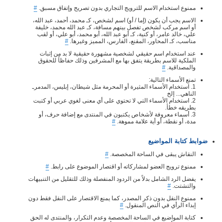
ممنوع استخدام الاسم للترويج التجاري بدون تصريح وإتفاق مسبق.
#
الاسم يجب أن يكون (إما / أو) اسم لشخص، كـ محمد، أحمد، عبد الله،
أو اسم مركب لشخص تفصل بينهم مسافة، كـ عبد الله محمد، خليفة
علي، خالد عامر، أو كنية، كـ أبو عبد الله، أبو محمد، أبو علي، أو لقب
مناسب، كـ المحاور، المقنع، الفارس، المميز وغيرها.
#
عند استخدام اسم حقيقي لشخصية مشهورة حقيقية لا بد من إثبات
الملكية للاسم بطريقة يتفق بها مع المشرفين وذلك حفاظاً للحقوق
والمصداقية.
#
تمنع الأسماء التالية:
1. استخدام الأسماء المثيرة أو المحرمة مثل شيطان، إبليس، المدمرـ
الناهي... إلخ
2. استخدام الأسماء التي لا تحتوي على أي معنى لغوي عربي أو كتبت
بطريقه خطأ.
3. أسماء معروفة لأشخاص يكتبون في المنتدى مع إضافة حرف، أو
مدة، أو نقطة، أو أية علامة مموهة.
#
ضوابط كتابة المواضيع
النقاش يبقى في الساحة المخصصة.
#
ممنوع ترويج العضو لمشاركاته أو اقتصار الموضوع على رابط.
#
يفضل الرد الشامل بدلاً من الردود المنفصلة وذلك للتقليل من التنبيهات
والتشتت.
#
ممنوع النقل بدون ذكر المصدر، كما يمنع الاقتصار على النقل فقط دون
إبداء الرأي في النص المنقول.
#
كتابة المواضيع في الساحة المخصصة وعدم التكرار، والمنتدى له الحق