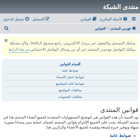
منتدى الشبكة
الأسئلة المتكررة
القوانين
التسجيل
تسجيل الدخول
ب
فهرس المنتدى
القوانين
ح
يمكنك التسجيل والتفعيل عبر بريدك الالكتروني، راجع صندوق الـJunk، ولأي مشكلة
ث
يمكنك التواصل مع مدير المنتدى عبر أي من وسائل التواصل الاجتماعي
من هذا الرابط
.
أقسام القوانين
ضوابط عامة
ضوابط اختيار الاسماء
ضوابط كتابة المواضيع
مخالفات المواضيع
مخالفات العضويات
قوانين المنتدى
نود التنبيه بأن هذه القوانين هي لتوضيح المسؤوليات المتعددة لجميع أعضاء المنتدى هنا في
منتدى الشبكة. يجب على الجميع الإلتزام بقوانين المنتدى لضمان عملية سير منتدانا بصورة
سهلة وتوفير خبرة مُمتعة ومًفيدة لجميع الأعضاء والزائرين هنا.
ضوابط عامة