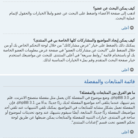
كيف يمكن البحث عن عضو؟
اذهب إلى صفحة الأعضاء واضغط على البحث عن عضو واملأ الخيارات والحقول لإتمام
عملية البحث.
أعلى
كيف يمكن إيجاد المواضيع والمشاركات كلها الخاصة بي في المنتدى؟
يمكنك ذلك بالضغط على خيار "عرض مشاركاتك" من خلال لوحة التحكم الخاص بك أو من
خلال الضغط على "البحث عن مشاركات العضو" في صفحة عرض معلومات العضو الخاصة
بك أو باستخدام قائمة "روابط سريعة" في أعلى المنتدى. للبحث عن مواضيعك استخدم
خيار صفحة البحث المتقدم وقم بملء الخيارات المناسبة لذلك.
أعلى
قائمة المتابعات والمفضلة
ما هو الفرق بين المتابعات والمفضلة؟
في phpBB 3.0، وضع موضوع في المفضلة كان يعمل مثل مفضلة متصفح الانترنت. فلم
يتم تنبيهك عندما يتلقى أحد مواضيع المفضلة لديك ردًا جديدًا. بدءًا من phpBB 3.1، فإن
المفضلة تعمل بشكل مشابه للمتابعات في المواضيع. يمكنك تلقي التنبيهات عند تلقي أحد
مواضيعك المفضلة ردًّا جديدًا. المتابعة، أيضًا سيقوم بتنبيهك عند وجود تحديثات لموضوع أو
ساحة في المنتدى. خيارات التنبيه للمفضلة والمتابعات يمكن ضبطها عن طريق لوحة
تحكم العضو، تحت قسم "إعدادات المنتدى".
أعلى