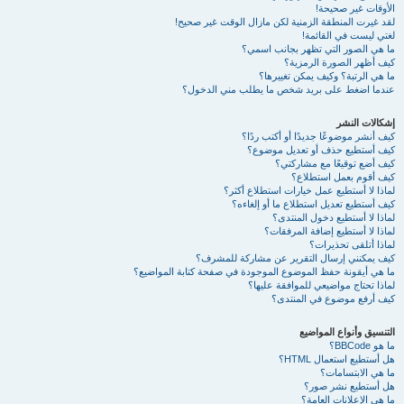
الأوقات غير صحيحة!
لقد غيرت المنطقة الزمنية لكن مازال الوقت غير صحيح!
لغتي ليست في القائمة!
ما هي الصور التي تظهر بجانب اسمي؟
كيف أظهر الصورة الرمزية؟
ما هي الرتبة؟ وكيف يمكن تغييرها؟
عندما اضغط على بريد شخص ما يطلب مني الدخول؟
إشكالات النشر
كيف أنشر موضوعًا جديدًا أو أكتب ردًا؟
كيف أستطيع حذف أو تعديل موضوع؟
كيف أضع توقيعًا مع مشاركتي؟
كيف أقوم بعمل استطلاع؟
لماذا لا أستطيع عمل خيارات استطلاع أكثر؟
كيف أستطيع تعديل استطلاع ما أو إلغاءه؟
لماذا لا أستطيع دخول المنتدى؟
لماذا لا أستطيع إضافة المرفقات؟
لماذا أتلقى تحذيرات؟
كيف يمكنني إرسال التقرير عن مشاركة للمشرف؟
ما هي أيقونة حفظ الموضوع الموجودة في صفحة كتابة المواضيع؟
لماذا تحتاج مواضيعي للموافقة عليها؟
كيف أرفع موضوع في المنتدى؟
التنسيق وأنواع المواضيع
ما هو BBCode؟
هل أستطيع استعمال HTML؟
ما هي الابتسامات؟
هل أستطيع نشر صور؟
ما هي الإعلانات العامة؟