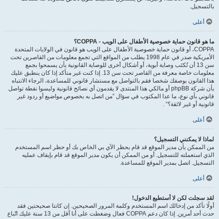
بالتسجيل.
أعلى
ما هو قانون حماية خصوصية الأطفال على الويب - COPPA؟
COPPA، أو قانون حماية خصوصية الأطفال على الويب هو قانون في الولايات المتحدة
الأمريكية صدر في عام 1998 يطلب من المواقع التي تجمع معلومات من القاصرين تحت
سن 13 أن تُكتَب وصاية أبوية، أو أشكال أخرى للوصاية القانونية بأن يسمحوا بجمع
معلومات خاصة معرفة من القاصر تحت سن 13. إذا كنت غير متأكد إذا كان ينطبق عليك
هذا القانون بوصفك شخصا فقم بالتواصل مع مستشار قانوني للمساعدة، الرجاء الانتباه
بأن شركة phpBB أو مالكي هذا المنتدى لا يقدمون أي نصائح قانونية وليسوا نقطة تواصل
قانوني بأي نوع، ما عدا المكتوب في سؤال ”من اتصل به بخصوص مواضيع أو ردود غير
قانونية أو غير لائقة؟“ .
أعلى
لماذا لا يمكنني التسجيل؟
من الممكن بأن مدير الموقع قد قام بحظر الآي بي الخاص بك أو حظر اسم المستخدم
الذي استعملته للتسجيل. أو من الممكن أن يكون مدير الموقع قد قام بإيقاف عمليه
التسجيل. اتصل بمدير الموقع للمساعدة.
أعلى
لقد سجلت لكن لا أستطيع الدخول!
أولًا تأكد من إدخالك اسم المستخدم وكلمة المرور الصحيحين. إن كانتا صحيحتين فقد
حدث أحد أمرين. إذا كان دعم COPPA فعال وضغطت على أنا أقل من 13 سنة عليك اتّباع