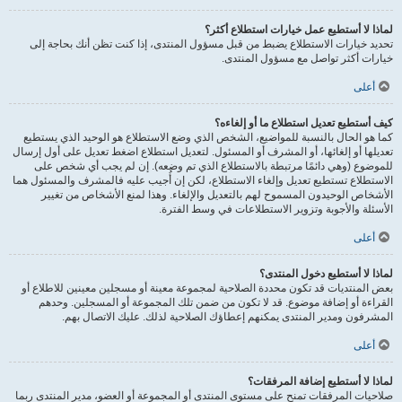
لماذا لا أستطيع عمل خيارات استطلاع أكثر؟
تحديد خيارات الاستطلاع يضبط من قبل مسؤول المنتدى، إذا كنت تظن أنك بحاجة إلى
خيارات أكثر تواصل مع مسؤول المنتدى.
أعلى
كيف أستطيع تعديل استطلاع ما أو إلغاءه؟
كما هو الحال بالنسبة للمواضيع، الشخص الذي وضع الاستطلاع هو الوحيد الذي يستطيع
تعديلها أو إلغائها، أو المشرف أو المسئول. لتعديل استطلاع اضغط تعديل على أول إرسال
للموضوع (وهي دائمًا مرتبطة بالاستطلاع الذي تم وضعه). إن لم يجب أي شخص على
الاستطلاع تستطيع تعديل وإلغاء الاستطلاع، لكن إن أُجيب عليه فالمشرف والمسئول هما
الأشخاص الوحيدون المسموح لهم بالتعديل والإلغاء. وهذا لمنع الأشخاص من تغيير
الأسئلة والأجوبة وتزوير الاستطلاعات في وسط الفترة.
أعلى
لماذا لا أستطيع دخول المنتدى؟
بعض المنتديات قد تكون محددة الصلاحية لمجموعة معينة أو مسجلين معينين للاطلاع أو
القراءة أو إضافة موضوع. قد لا تكون من ضمن تلك المجموعة أو المسجلين. وحدهم
المشرفون ومدير المنتدى يمكنهم إعطاؤك الصلاحية لذلك. عليك الاتصال بهم.
أعلى
لماذا لا أستطيع إضافة المرفقات؟
صلاحيات المرفقات تمنح على مستوى المنتدى أو المجموعة أو العضو، مدير المنتدى ربما