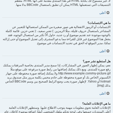
لا، غير مسموح لك بكتابة HTML في هذا المنتدى مقدمة على أنها HTML. معظم
التنسيقات التي تستعملها HTML يمكن أن تطبق باستعمال BBCode بدلا منها.
أعلى
ما هي الابتسامات؟
الابتسامات أو الرموز الانفعالية هي صور صغيرة من الممكن استعمالها للتعبير عن
المشاعر باستعمال حروف قليلة، مثلًا الرمزين :) تعني سعيد، :( تعني حزين. قائمة كاملة
بالوجوه موجودة عند تقديم موضوع أو رد جديد، حاول ألاّ تكثر من استعمال الوجوه، فقد
يجعل هذا الموضوع غير قابل للقراءة مما يدعو المشرف إلى تعديل الموضوع أو حتى إزالته
تمامًا، مدير الموقع له الحق في تحديد الابتسامات في موضوع.
أعلى
هل أستطيع نشر صور؟
نعم، يمكن إظهار الصور في المشاركات، إذا سمح مدير المنتدى بخاصية المرفقات يمكنك
رفع صورة للمنتدى. ومع ذلك يمكنك إضافتها من رابط صورة مرفوعة على موقع مثلًا
http://www.example.com/my-picture.gif ولا يمكنك إضافة صورة محفوظة على جهاز
الكمبيوتر الخاص بك أو صورة محفوظة على خادم محمي بكلمة مرور مثل صندوق بريد
hotmail أو Yahoo. لإظهار صورة يجب وضع الرابط الصحيح بين وسم BBCode الخاص
بذلك [img].
أعلى
ما هي الإعلانات العامة؟
الإعلانات العامة تحوي معلومات مهمة يتوجب الاطلاع عليها. وستظهر الإعلانات العامة
أعلى المنتديات جميعها وفي لوحة تحكم ملفك الشخصي أيضًا. إضافة موضوع كإعلان عام