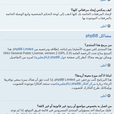
كيف يمكنني إيجاد مرفقاتي كلها؟
لإيجاد المرفقات الخاصة بك كلها اذهب إلى لوحة التحكم الشخصية واتبع الوصلة الخاصة
بالمرفقات الموجودة بها.
أعلى
مشاكل phpBB
من برمج هذا المنتدى؟
هذا المنتدى (في صورته الأصلية) يتم إنتاجه، إطلاقه وترخصيه من
phpBB Limited
. هذا
المنتج متاح تحت الرخصة العامة GNU General Public License, version 2 (GPL-2.0)
ويمكن توزيعه مجانًا. أنظر إلى صفحة
حول phpBB )(بالإنجليزية)
لمزيد من التفاصيل.
أعلى
لماذا لا أجد ميزة معينة أريدها؟
هذا البرنامج كُتب ورخص عبر phpBB Limited، إذا كنت تثق أن هناك ميزة ينبغي توافرها
الرجاء زيارة
مركز أفكار phpBB (بالإنجليزية)
حيث ستجد أفكارًا موجودة للتصويت
وبإمكانك طرح أفكارك للتصويت.
أعلى
من اتصل به بخصوص مواضيع أو ردود غير قانونية أو غير لائقة؟
عليك مراسلة أحد مسؤولي المنتدى المسرودين في قائمة فريق الموقع، إذا لم توجد