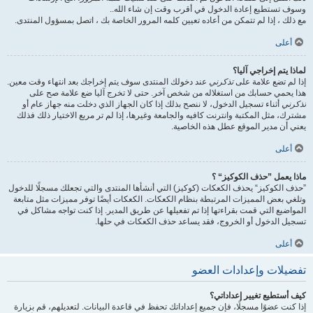
وسوف تستطيع إعادة الدخول في أقرب وقت إن شاء الله..
مع ذلك ، إذا لم تتمكن من أعاده تعيين كلمه المرور الخاصة بك ، اتصل بمسؤول المنتدى.
أعلى
لماذا يتم إخراجي آليا؟
إذا لم تضع علامة على
تذكرني
عند دخولك المنتدى سوف يتم إخراجك بعد انتهاء وقت معين.
هذا يحمي حسابك من استغلاله من شخص آخر. حتى لا تخرج آليا ضع علامة صح على
تذكرني
أثناء تسجيل الدخول، لا ننصح بذلك إذا كان الجهاز الذي دخلت منه جهاز عام أو
مشترك، مثل المكتبة وانترنت كافيه والجامعة وغيرها، إذا لم تر مربع الاختيار ذلك فذلك
يعني أن مدير الموقع عطل هذه الخاصية.
أعلى
ماذا يعمل ”حذف الكوكيز“ ؟
”حذف الكوكيز“ يحذف الكعكات (كوكيز) التي أنشأها المنتدى والتي تجعلك مسجلًا للدخول
وتلغي بعض المميزات المرتبطة بنظام الكعكات. الكعكات أيضًا توفر مميزات مثل متابعة
المواضيع التي قمت بقراءتها إذا تم تفعيلها عن طريق المدير. إذا كنت تواجه مشاكل في
تسجيل الدخول أو الخروج، فقد يساعد حذف الكعكات في حلها.
أعلى
تفضيلات وإعدادات العضو
كيف أستطيع تغيير إعداداتي؟
إذا كنت عضوًا مسجلًا، فإن جميع إعداداتك تحفظ في قاعدة البيانات. لتعديلهم، قم بزيارة