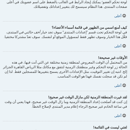
لوحة تحكم العضو؛ يمكنك إيجاد الرابط في الغالب بالضغط على اسم عضويتك في أعلى
صفحات المنتدى. هذا النظام سيسمح لك بتغيير إعداداتك وتفضيلاتك.
أعلى
كيف أمنع اسمي من الظهور في قائمة أسماء الأعضاء؟
في لوحة التحكم تحت قسم ”إعدادات المنتدى“ سوف تجد خيار
أخف حالتي في المنتدى
،
فعَّل هذا الخيار وسوف تظهر فقط لمسؤول الموقع أو لنفسك. سوف تعدّ مشتركا مختفيا.
أعلى
الأوقات غير صحيحة!
من المحتمل أن الوقت المعروض لمنطقة زمنية مختلفة عن التي أنت فيها، في هذه
الحالة زر لوحة التحكم وغير منطقتك الزمنية لتتفق مع مكانك مثلا الرياض القاهرة الجزائر
إلخ. انتبه إن تغيير التوقيت، مثل الإعدادات الأخرى يسمح بتغييرها للمسجلين فقط. لذا إن
لم تكن قد سجلت نفسك فهذا هو الوقت المناسب.
أعلى
لقد غيرت المنطقة الزمنية لكن مازال الوقت غير صحيح!
إن كنت قد أصلحت إعداد المنطقة الزمنية وما زال الوقت غير صحيح، فهذا يعني أن وقت
في ساعة الخادم غير صحيح الرجاء إعلام مدير المنتدى لإصلاح الخطأ.
أعلى
لغتي ليست في القائمة!