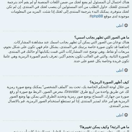
هناك احتمال أن المسئول لم يضع لغتك من ضمن اللغات المنصبة أو لم يقم أحد بترجمة
المنتدى للغتك. حاول الطلب من أحد المسئولين أن ينصب لغتك في المنتدى. إن لم تكن
لغتك متوفرة، يمكنك البدء بترجمة المنتدى إلى لغتك إذا شئت. المزيد من المعلومات
موجودة لدى موقع
phpBB
®.
أعلى
ما هي الصور التي تظهر بجانب اسمي؟
هناك نوعان من الصور التي يمكن أن تظهر بجانب اسمك عند مشاهدة المشاركات.
إحداهما قد تكون صورة خاصة برتبتك في المنتدى، بشكل عام فهي تكون على شكل نجوم،
مربعات أو نقاط، وهي توضح عدد المشاركات التي قمت بكتابتها أو حالتك في المنتدى.
الصورة الثانية، والتي في الغالب تكون بحجم أكبر، تعرف باسم الصورة الرمزية وهي عامةً
تكون فريدة وخاصة بكل عضو على حدة.
أعلى
كيف أظهر الصورة الرمزية؟
من خلال لوحة التحكم الخاصة بك، تحت بند "الملف الشخصي" يمكنك وضع صورة رمزية
لك عن طريق واحدة من أربع طرق: Gravatar، معرض الصور، الربط مع صورة أو رفع
صورة من جهازك. السماح بوضع صور رمزية وتحديد الطرق التي يمكن بها وضع الصور
الرمزية هو أمر عائد لمدير المنتدى. إذا لم تستطع استخدام الصور الرمزية، قم بالاتصال
بمدير المنتدى.
أعلى
ما هي الرتبة؟ وكيف يمكن تغييرها؟
الرتب التي تظهر تحت اسم المستخدم تستعمل لإظهار عدد المشاركات أو مستوى