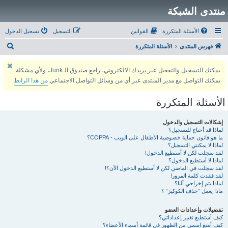
منتدى الشبكة
الأسئلة المتكررة
القوانين
التسجيل
تسجيل الدخول
ب
فهرس المنتدى
الأسئلة المتكررة
ح
يمكنك التسجيل والتفعيل عبر بريدك الالكتروني، راجع صندوق الـJunk، ولأي مشكلة
ث
يمكنك التواصل مع مدير المنتدى عبر أي من وسائل التواصل الاجتماعي
من هذا الرابط
.
الأسئلة المتكررة
إشكالات التسجيل والدخول
لماذا قد أحتاج للتسجيل؟
ما هو قانون حماية خصوصية الأطفال على الويب - COPPA؟
لماذا لا يمكنني التسجيل؟
لقد سجلت لكن لا أستطيع الدخول!
لماذا لا أستطيع الدخول؟
لقد سجلت في الماضي لكن لا أستطيع الدخول الآن؟!
لقد فقدت كلمة المرور!
لماذا يتم إخراجي آليا؟
ماذا يعمل ”حذف الكوكيز“ ؟
تفضيلات وإعدادات العضو
كيف أستطيع تغيير إعداداتي؟
كيف أمنع اسمي من الظهور في قائمة أسماء الأعضاء؟