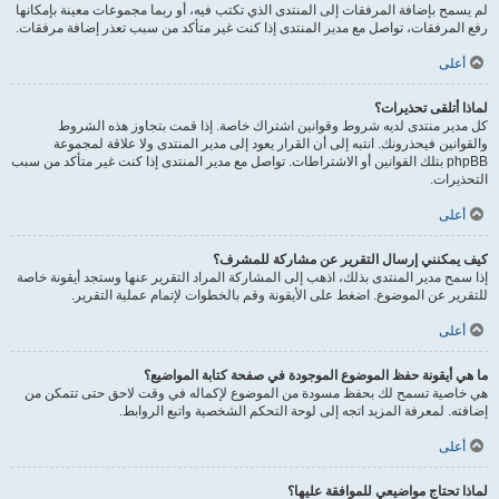
لم يسمح بإضافة المرفقات إلى المنتدى الذي تكتب فيه، أو ربما مجموعات معينة بإمكانها
رفع المرفقات، تواصل مع مدير المنتدى إذا كنت غير متأكد من سبب تعذر إضافة مرفقات.
أعلى
لماذا أتلقى تحذيرات؟
كل مدير منتدى لديه شروط وقوانين اشتراك خاصة. إذا قمت بتجاوز هذه الشروط
والقوانين فيحذرونك. انتبه إلى أن القرار يعود إلى مدير المنتدى ولا علاقة لمجموعة
phpBB بتلك القوانين أو الاشتراطات. تواصل مع مدير المنتدى إذا كنت غير متأكد من سبب
التحذيرات.
أعلى
كيف يمكنني إرسال التقرير عن مشاركة للمشرف؟
إذا سمح مدير المنتدى بذلك، اذهب إلى المشاركة المراد التقرير عنها وستجد أيقونة خاصة
للتقرير عن الموضوع. اضغط على الأيقونة وقم بالخطوات لإتمام عملية التقرير.
أعلى
ما هي أيقونة حفظ الموضوع الموجودة في صفحة كتابة المواضيع؟
هي خاصية تسمح لك بحفظ مسودة من الموضوع لإكماله في وقت لاحق حتى تتمكن من
إضافته. لمعرفة المزيد اتجه إلى لوحة التحكم الشخصية واتبع الروابط.
أعلى
لماذا تحتاج مواضيعي للموافقة عليها؟