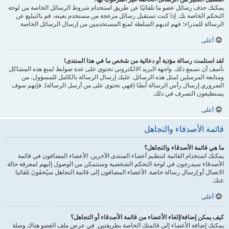
يمكنك حذف رسائل عضو ما تلقائيًا عن طريق استخدام شروط الرسائل الخاصة من لوحة
التحكم الخاصة بك. إذا كنت تستقبل رسائل مزعجة من مستخدم بعينه، قم بالتبليغ عن
الرسالة للمدراء؛ فهم لديهم السلطة لمنع المستخدمين من إرسال الرسائل الخاصة.
أعلى
لقد استلمت رسالة مؤذية أو دعائية من شخص ما في هذا المنتدى!
نأسف أن نسمع ذلك. واجهة البريد الالكتروني تحتوي على عدة ضوابط لمنع هذه المشاكل
ومتابعة المرسلين لمثل هذه الرسائل. عليك إرسال الرسالة بالكامل للمسؤول، من
الضروري إرسال رأس الرسالة أيضًا (فهي تحتوي على من أرسل الرسالة). فإنهم سوف
يستطيعون التصرف في ذلك.
أعلى
قائمة الأصدقاء والتجاهل
ما هي قائمة الأصدقاء والتجاهل؟
يمكنك استخدام القائمة لتنظيم أعضاء المنتدى الآخرين. الأعضاء المضافون في قائمة
الأصدقاء سيدرجون في لوحة التحكم الشخصية وستتمكن من الوصول إليهم لمعرفة حالة
الاتصال أو إرسال رسالة خاصة. الأعضاء المضافون إلى قائمة التجاهل سيُخفَونَ تلقائيا
عنك.
أعلى
كيف يمكن إضافة/إلغاء الأعضاء من قائمة الأصدقاء أو التجاهل؟
يمكنك إضافة الأعضاء إلى قائمتك الخاصة بطريقتين. في عرض ملف العضو هناك وصلة