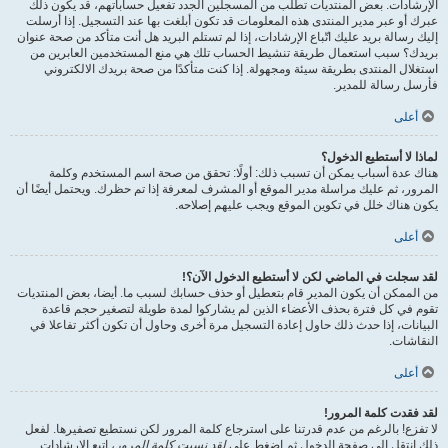
الإرشادات. بعض المنتديات تطلب من المسجلين الجدد تفعيل حساباتهم، قد يكون ذلك
عبرك أو عبر مدير المنتدى هذه المعلومات قد تكون أبلغت بها عند التسجيل. إذا أرسلت
إليك رسالة بريد عليك اتّباع الإرشادات، إذا لم تستلم البريد هل أنت متأكد من صحة عنوان
بريدك؟ سبب استعمال طريقة تنشيط الحساب تلك هي منع المستخدمين العابرين من
استغلال المنتدى بطريقة سيئة ومجهولة. إذا كنت متأكدًا من صحة بريدك الالكتروني
فأرسل رسالة للمدير.
أعلى
لماذا لا أستطيع الدخول؟
هناك عدة أسباب يمكن أن تسبب ذلك: أولًا: تحقق من صحة اسم المستخدم وكلمة
المرور، ثم عليك مراسلة مدير الموقع أو المشرف لمعرفة إذا تم حظرك. ويحتمل أيضًا أن
يكون هناك خلل في تكوين الموقع ويجب عليهم إصلاحه.
أعلى
لقد سجلت في الماضي لكن لا أستطيع الدخول الآن؟!
من الممكن أن يكون المدير قام بتعطيل أو حذف حسابك لسبب ما. أيضا، بعض المنتديات
تقوم في كل فترة بحذف الأعضاء الذين لم يشاركوا لمدة طويلة لتصغير حجم قاعدة
البيانات، إذا حدث ذلك حاول إعادة التسجيل مرة أخرى وحاول أن تكون أكثر تفاعلا في
النقاشات.
أعلى
لقد فقدت كلمة المرور!
لا تفزع! بالرغم من عدم قدرتنا على استرجاع كلمة المرور لكن نستطيع تصفيرها. لفعل
ذلك انتقل إلى صفحة الدخول ثم اضغط على
لقد نسيت كلمة المرور
، اتبع الإرشادات