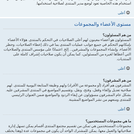
استخدام هذه الخاصية تعود لوضع مدير المنتدى لصلاحية استخدامها.
أعلى
مستوى الأعضاء والمجموعات
من هم المسئولون؟
المسئولون هو أعضاء معينون لهم أعلى الصلاحيات في التحكم بالمنتدى. هؤلاء الأعضاء
بإمكانهم التحكم في جميع جوانب عمليات المنتدى بما في ذلك إعطاء الصلاحيات، وحظر
الأعضاء، وإنشاء المجموعات والمشرفين... إلخ. اعتمادًا على مؤسس المنتدى والصلاحيات
التي أعطاها لغيره من المسئولين، كما يمكن أن يكون صلاحيات إشراف كاملة على
المنتديات.
أعلى
من هم المشرفون؟
المشرفون هم أفراد (أو مجموعة من الأفراد) ولهم وظيفة المتابعة اليومية للمنتدى. لهم
صلاحية تعديل وإلغاء وقفل، وفتح، ونقل، وتقسيم المواضيع في المنتدى المشرفين عليه.
بشكل عام المشرفون مسؤولون عن إبقاء الردود والمواضيع ضمن العنوان الرئيسي
للمنتدى ومنعهم من نشر المواضيع المشينة.
أعلى
ما هي مجموعات المستخدمين؟
مجموعات المستخدمين هي تمكن من تقسيم مجتمع المنتدى أقسام يمكن تسهل إدارة
صلاحياتها والعمل معها، يمكن للمشترك الواحد أن يكون في مجموعات عدة (وهذا يختلف