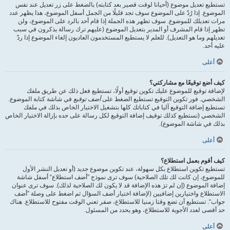
تستطيع تعديل موضوع (أحيانا لوقت قصير بعد كتابته) بالضغط على زر تعديل عند نفس
الموضوع. إذا رُدّ على الموضوع سوف تجد قليلًا من الجمل أسفل الموضوع، هذا يظهر عدد
مرات تعديلك للموضوع. سوف تظهر هذه الجملة إذا قام أحد بالرد على الموضوع، ولن
تظهر إذا قام المشرف أو المدير بتعديل الموضوع (عليهم ترك رسالة يذكرون في سبب
تعديلهم وما هو التعديل). للعلم لا يستطيع المستخدمون العاديون إلغاء الموضوع إذا ردّ
عليه أحد.
أعلى
كيف أضع توقيعًا مع مشاركتي؟
لإضافة توقيع للموضوع عليك تكوين توقيع أولًا، تستطيع فعل ذلك عن طريق ملفك
الشخصي. فور تكوين التوقيع تستطيع الضغط على
أضف توقيع
في شاشة كتابة الموضوع.
تستطيع إضافة التوقيع آليا في كتاباتك كلها بتشغيل الاختيار الخاص بذلك في ملفك
الشخصي (تستطيع كذلك توقيف إضافة التوقيع لكل رسالة على حده بإزالة الاختيار الخاص
بذلك في شاشة الموضوع).
أعلى
كيف أقوم بعمل استطلاع؟
تستطيع تكوين استطلاع بكل سهولة، عند تكوين موضوع جديد (أو تعديل النشر الأول
للموضوع، إن كانت لك تلك الصلاحية) سوف ترى نموذج ”أضف استطلاع“ أسفل شاشة
إضافة الموضوع (إن لم ترَ هذه الإضافة قد لا يكون لك الصلاحية لذلك). سوف ترى عنوان
الاستطلاع واختيارين إضافيين (لإضافة اختيار أضف السؤال ثم اضغط على وصلة ”أضف
جواب“. تستطيع أن تضع وقتا زمنيا للاستطلاع، صفر تعني الوقت مفتوح للاستطلاع. هناك
حد أقصى لعدد الأجوبة للاستطلاع، وهو يحدد من المسئول.
أعلى