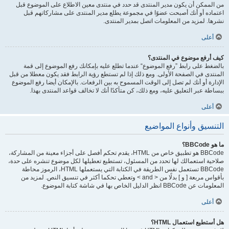
من الممكن أن يكون مدير المنتدى قد حدد في منتدى معين الاطلاع على الموضوع قبل
اعتماده أو أنك أصبحت عضوًا في مجموعة يطلع مدير المنتدى على مشاركاتهم قبل
نشرها. لمزيد من المعلومات اتصل بمدير المنتدى.
أعلى
كيف أرفع موضوع في المنتدى؟
بالضغط على رابط ”رفع الموضوع“ عندما تطلع عليه بإمكانك رفع الموضوع إلى قمة
المنتدى في الصفحة الأولى. ومع ذلك إذا لم تستطع رؤية الرابط فقد يكون معطلا من قبل
الإدارة أو أنك لم تصل إلى الوقت المسموح به بين الرفعات. بالإمكان أيضا رفع الموضوع
ببساطة عبر التعليق عليه، ومع ذلك، كن متأكدًا أنك لا تخالف قواعد المنتدى بهذا.
أعلى
التنسيق وأنواع المواضيع
ما هو BBCode؟
BBCode هو تطبيق خاص من HTML، يقدم تحكم أفصل على أجزاء معينة من المشاركة،
صلاحية استعمالك لها تحدد من المسئول، تستطيع تعطيلها لكل موضوع تنشره على حدة،
BBCode تستعمل نفس الطريقة في الكتابة التي يستعملها HTML، الرموز محاطة
بأقواس مربعة [ و ] بدلًا من < and > وتعطي تحكما أكثر في تنسيق النص. لمزيد من
المعلومات عن BBCode انظر الدليل الخاص بها في شاشة كتابة الموضوع.
أعلى
هل أستطيع استعمال HTML؟