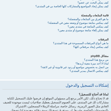
كيف يمكن البحث عن عضو؟
كيف يمكن إيجاد المواضيع والمشاركات كلها الخاصة بي في المنتدى؟
قائمة المتابعات والمفضلة
ما هو الفرق بين المتابعات والمفضلة؟
كيف يمكنني متابعة موضوع أو وضعه معين في المفضلة؟
كيف يمكنني المتابعة في منتدى معين؟
كيف يمكن إلغاء متابعة موضوع أو منتدى معين؟
المرفقات
ما هي أنواع المرفقات الممسوحة في هذا المنتدى؟
كيف يمكنني إيجاد مرفقاتي كلها؟
مشاكل phpBB
من برمج هذا المنتدى؟
لماذا لا أجد ميزة معينة أريدها؟
من اتصل به بخصوص مواضيع أو ردود غير قانونية أو غير لائقة؟
كيف يمكنني الاتصال بمدير المنتدى؟
إشكالات التسجيل والدخول
لماذا قد أحتاج للتسجيل؟
قد لا تحتاج ذلك، لكن الأمر يرجع إلى مسؤولي الموقع إن فرضوا عليك التسجيل لكتابة
مشاركات لك في المنتدى، على العموم التسجيل يعطيك صلاحيات ليست موجودة للضيف
العادي مثل الصور الرمزية، رسائل خاصة، مراسلة الزملاء المسجلين، الاشتراك
بالمجموعات الخاصة، وغيرها. لن يستغرق تسجيلك سوى دقائق معدودة لذا ننصحك