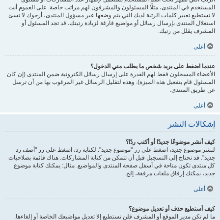
المستخدم في المنتدى، مثلًا المسئولون والمشرفون لهم مراتب خاصة. على العموم أنت
لا تستطيع تغيير كلمات الرتبة لديك التي يتم وضعها عبر مسؤول المنتدى، أرجوك لا تسئ
استغلال المنتدى بإرسال رسائل أو مواضيع فارغة لزيادة رتبتك، قد تجد المسئول أو
المشرف يقلل من رتبك.
أعلى
عندما اضغط على بريد شخص ما يطلب مني الدخول؟
الأعضاء المسجلون فقط لهم القدرة على إرسال رسائل الكترونية ضمن المنتدى (إن كان
المسئول قام بتفعيل هذه الميزة). وهذه لتقليل الرسائل غير المرغوب بها من أن ترسل
عن طريق المنتدى.
أعلى
إشكالات النشر
كيف أنشر موضوعًا جديدًا أو أكتب ردًا؟
لنشر موضوع جديد، اضغط على زر "موضوع جديد". لكتابة رد، اضغط على زر "أضف رد
جديد". قد تحتاج إلى التسجيل قبل أن تتمكن من كتابة المشاركات. هناك قائمة بصلاحيات
كل منتدى تكون متاحة في أسفل صفحة المنتدى والمواضيع. مثال: يمكنك كتابة موضوع
جديد، يمكنك إرفاق ملفات مرفقة، إلخ.
أعلى
كيف أستطيع حذف أو تعديل موضوع؟
ما لم تكن مدير الموقع أو المشرف فلن تستطيع إلا تعديل مواضيعك الخاصة أو إلغاءها.