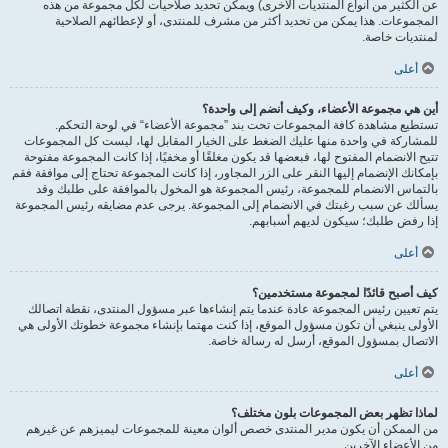
عن الكثير من أنواع المنتديات الأخرى) ويمكن تحديد صلاحيات لكل مجموعة من هذه
المجموعات. هذا يمكن من تحديد أكثر من مشرف للمنتدى، أو لإعطائهم الصلاحية
لمنتديات خاصة.
أعلى
أين هي مجموعة الأعضاء، وكيف أنضم إلى واحدة؟
تستطيع مشاهدة كافة المجموعات تحت بند ”مجموعة الأعضاء“ في لوحة التحكم.
للمشاركة في واحدة منها عليك الضغط على الخيار المقابل لها، ليست كل المجموعات
تتيح الانضمام المفتوح لها، فبعضها قد يكون مغلقًا أو مخفيًا، إذا كانت المجموعة مفتوحة
بإمكانك الإنضمام إليها النقر على الزر المجاور، إذا كانت المجموعة تحتاج إلى موافقة فقم
بالتماس الانضمام للمجموعة، رئيس المجموعة هو المخول بالموافقة على طلبك وقد
يسألك عن سبب رغبتك في الانضمام إلى المجموعة. يرجى عدم مضايقه رئيس المجموعة
إذا رفض طلبك؛ سيكون لديهم أسبابهم.
أعلى
كيف أصبح قائدًا لمجموعة مستخدمين؟
يتم تعيين رئيس المجموعة عادة عندما يتم إنشاءها عبر مسؤول المنتدى، نقطة اتصالك
الأولى ينبغي أن تكون مسؤول الموقع، إذا كنت مهتما بإنشاء مجموعة خطوتك الأولى هي
الاتصال بمسؤول الموقع، أرسل له رسالة خاصة.
أعلى
لماذا تظهر بعض المجموعات بلون مختلف؟
من الممكن أن يكون مدير المنتدى خصص ألوان معينة للمجموعات ليميزهم عن غيرهم
من الأعضاء الآخرين.