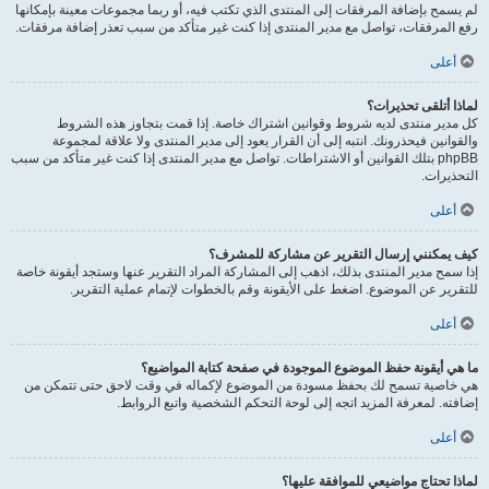
لم يسمح بإضافة المرفقات إلى المنتدى الذي تكتب فيه، أو ربما مجموعات معينة بإمكانها
رفع المرفقات، تواصل مع مدير المنتدى إذا كنت غير متأكد من سبب تعذر إضافة مرفقات.
أعلى
لماذا أتلقى تحذيرات؟
كل مدير منتدى لديه شروط وقوانين اشتراك خاصة. إذا قمت بتجاوز هذه الشروط
والقوانين فيحذرونك. انتبه إلى أن القرار يعود إلى مدير المنتدى ولا علاقة لمجموعة
phpBB بتلك القوانين أو الاشتراطات. تواصل مع مدير المنتدى إذا كنت غير متأكد من سبب
التحذيرات.
أعلى
كيف يمكنني إرسال التقرير عن مشاركة للمشرف؟
إذا سمح مدير المنتدى بذلك، اذهب إلى المشاركة المراد التقرير عنها وستجد أيقونة خاصة
للتقرير عن الموضوع. اضغط على الأيقونة وقم بالخطوات لإتمام عملية التقرير.
أعلى
ما هي أيقونة حفظ الموضوع الموجودة في صفحة كتابة المواضيع؟
هي خاصية تسمح لك بحفظ مسودة من الموضوع لإكماله في وقت لاحق حتى تتمكن من
إضافته. لمعرفة المزيد اتجه إلى لوحة التحكم الشخصية واتبع الروابط.
أعلى
لماذا تحتاج مواضيعي للموافقة عليها؟