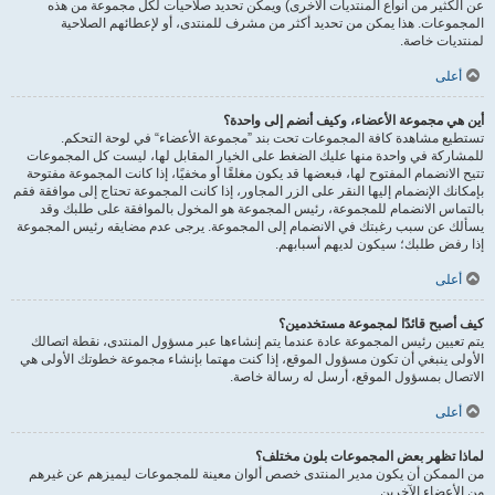
عن الكثير من أنواع المنتديات الأخرى) ويمكن تحديد صلاحيات لكل مجموعة من هذه
المجموعات. هذا يمكن من تحديد أكثر من مشرف للمنتدى، أو لإعطائهم الصلاحية
لمنتديات خاصة.
أعلى
أين هي مجموعة الأعضاء، وكيف أنضم إلى واحدة؟
تستطيع مشاهدة كافة المجموعات تحت بند ”مجموعة الأعضاء“ في لوحة التحكم.
للمشاركة في واحدة منها عليك الضغط على الخيار المقابل لها، ليست كل المجموعات
تتيح الانضمام المفتوح لها، فبعضها قد يكون مغلقًا أو مخفيًا، إذا كانت المجموعة مفتوحة
بإمكانك الإنضمام إليها النقر على الزر المجاور، إذا كانت المجموعة تحتاج إلى موافقة فقم
بالتماس الانضمام للمجموعة، رئيس المجموعة هو المخول بالموافقة على طلبك وقد
يسألك عن سبب رغبتك في الانضمام إلى المجموعة. يرجى عدم مضايقه رئيس المجموعة
إذا رفض طلبك؛ سيكون لديهم أسبابهم.
أعلى
كيف أصبح قائدًا لمجموعة مستخدمين؟
يتم تعيين رئيس المجموعة عادة عندما يتم إنشاءها عبر مسؤول المنتدى، نقطة اتصالك
الأولى ينبغي أن تكون مسؤول الموقع، إذا كنت مهتما بإنشاء مجموعة خطوتك الأولى هي
الاتصال بمسؤول الموقع، أرسل له رسالة خاصة.
أعلى
لماذا تظهر بعض المجموعات بلون مختلف؟
من الممكن أن يكون مدير المنتدى خصص ألوان معينة للمجموعات ليميزهم عن غيرهم
من الأعضاء الآخرين.