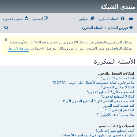
منتدى الشبكة
الأسئلة المتكررة
القوانين
التسجيل
تسجيل الدخول
ب
فهرس المنتدى
الأسئلة المتكررة
ح
يمكنك التسجيل والتفعيل عبر بريدك الالكتروني، راجع صندوق الـJunk، ولأي مشكلة
ث
يمكنك التواصل مع مدير المنتدى عبر أي من وسائل التواصل الاجتماعي
من هذا الرابط
.
الأسئلة المتكررة
إشكالات التسجيل والدخول
لماذا قد أحتاج للتسجيل؟
ما هو قانون حماية خصوصية الأطفال على الويب - COPPA؟
لماذا لا يمكنني التسجيل؟
لقد سجلت لكن لا أستطيع الدخول!
لماذا لا أستطيع الدخول؟
لقد سجلت في الماضي لكن لا أستطيع الدخول الآن؟!
لقد فقدت كلمة المرور!
لماذا يتم إخراجي آليا؟
ماذا يعمل ”حذف الكوكيز“ ؟
تفضيلات وإعدادات العضو
كيف أستطيع تغيير إعداداتي؟
كيف أمنع اسمي من الظهور في قائمة أسماء الأعضاء؟