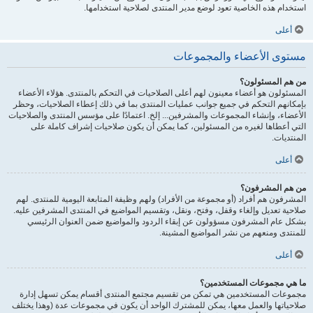
استخدام هذه الخاصية تعود لوضع مدير المنتدى لصلاحية استخدامها.
أعلى
مستوى الأعضاء والمجموعات
من هم المسئولون؟
المسئولون هو أعضاء معينون لهم أعلى الصلاحيات في التحكم بالمنتدى. هؤلاء الأعضاء
بإمكانهم التحكم في جميع جوانب عمليات المنتدى بما في ذلك إعطاء الصلاحيات، وحظر
الأعضاء، وإنشاء المجموعات والمشرفين... إلخ. اعتمادًا على مؤسس المنتدى والصلاحيات
التي أعطاها لغيره من المسئولين، كما يمكن أن يكون صلاحيات إشراف كاملة على
المنتديات.
أعلى
من هم المشرفون؟
المشرفون هم أفراد (أو مجموعة من الأفراد) ولهم وظيفة المتابعة اليومية للمنتدى. لهم
صلاحية تعديل وإلغاء وقفل، وفتح، ونقل، وتقسيم المواضيع في المنتدى المشرفين عليه.
بشكل عام المشرفون مسؤولون عن إبقاء الردود والمواضيع ضمن العنوان الرئيسي
للمنتدى ومنعهم من نشر المواضيع المشينة.
أعلى
ما هي مجموعات المستخدمين؟
مجموعات المستخدمين هي تمكن من تقسيم مجتمع المنتدى أقسام يمكن تسهل إدارة
صلاحياتها والعمل معها، يمكن للمشترك الواحد أن يكون في مجموعات عدة (وهذا يختلف