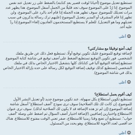
تستطيع تعديل موضوع (أحيانا لوقت قصير بعد كتابته) بالضغط على زر تعديل عند نفس
الموضوع. إذا رُدّ على الموضوع سوف تجد قليلًا من الجمل أسفل الموضوع، هذا يظهر عدد
مرات تعديلك للموضوع. سوف تظهر هذه الجملة إذا قام أحد بالرد على الموضوع، ولن
تظهر إذا قام المشرف أو المدير بتعديل الموضوع (عليهم ترك رسالة يذكرون في سبب
تعديلهم وما هو التعديل). للعلم لا يستطيع المستخدمون العاديون إلغاء الموضوع إذا ردّ
عليه أحد.
أعلى
كيف أضع توقيعًا مع مشاركتي؟
لإضافة توقيع للموضوع عليك تكوين توقيع أولًا، تستطيع فعل ذلك عن طريق ملفك
الشخصي. فور تكوين التوقيع تستطيع الضغط على
أضف توقيع
في شاشة كتابة الموضوع.
تستطيع إضافة التوقيع آليا في كتاباتك كلها بتشغيل الاختيار الخاص بذلك في ملفك
الشخصي (تستطيع كذلك توقيف إضافة التوقيع لكل رسالة على حده بإزالة الاختيار الخاص
بذلك في شاشة الموضوع).
أعلى
كيف أقوم بعمل استطلاع؟
تستطيع تكوين استطلاع بكل سهولة، عند تكوين موضوع جديد (أو تعديل النشر الأول
للموضوع، إن كانت لك تلك الصلاحية) سوف ترى نموذج ”أضف استطلاع“ أسفل شاشة
إضافة الموضوع (إن لم ترَ هذه الإضافة قد لا يكون لك الصلاحية لذلك). سوف ترى عنوان
الاستطلاع واختيارين إضافيين (لإضافة اختيار أضف السؤال ثم اضغط على وصلة ”أضف
جواب“. تستطيع أن تضع وقتا زمنيا للاستطلاع، صفر تعني الوقت مفتوح للاستطلاع. هناك
حد أقصى لعدد الأجوبة للاستطلاع، وهو يحدد من المسئول.
أعلى