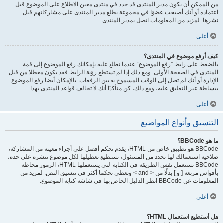
من الممكن أن يكون مدير المنتدى قد حدد في منتدى معين الاطلاع على الموضوع قبل
اعتماده أو أنك أصبحت عضوًا في مجموعة يطلع مدير المنتدى على مشاركاتهم قبل
نشرها. لمزيد من المعلومات اتصل بمدير المنتدى.
أعلى
كيف أرفع موضوع في المنتدى؟
بالضغط على رابط ”رفع الموضوع“ عندما تطلع عليه بإمكانك رفع الموضوع إلى قمة
المنتدى في الصفحة الأولى. ومع ذلك إذا لم تستطع رؤية الرابط فقد يكون معطلا من قبل
الإدارة أو أنك لم تصل إلى الوقت المسموح به بين الرفعات. بالإمكان أيضا رفع الموضوع
ببساطة عبر التعليق عليه، ومع ذلك، كن متأكدًا أنك لا تخالف قواعد المنتدى بهذا.
أعلى
التنسيق وأنواع المواضيع
ما هو BBCode؟
BBCode هو تطبيق خاص من HTML، يقدم تحكم أفصل على أجزاء معينة من المشاركة،
صلاحية استعمالك لها تحدد من المسئول، تستطيع تعطيلها لكل موضوع تنشره على حدة،
BBCode تستعمل نفس الطريقة في الكتابة التي يستعملها HTML، الرموز محاطة
بأقواس مربعة [ و ] بدلًا من < and > وتعطي تحكما أكثر في تنسيق النص. لمزيد من
المعلومات عن BBCode انظر الدليل الخاص بها في شاشة كتابة الموضوع.
أعلى
هل أستطيع استعمال HTML؟