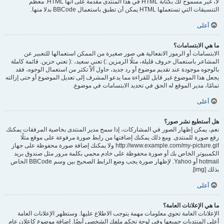
لا، غير مسموح لك بكتابة HTML في هذا المنتدى مقدمة على أنها HTML. معظم
التنسيقات التي تستعملها HTML يمكن أن تطبق باستعمال BBCode بدلا منها.
أعلى
ما هي الابتسامات؟
الابتسامات أو الرموز الانفعالية هي صور صغيرة من الممكن استعمالها للتعبير عن
المشاعر باستعمال حروف قليلة، مثلًا الرمزين :) تعني سعيد، :( تعني حزين. قائمة كاملة
بالوجوه موجودة عند تقديم موضوع أو رد جديد، حاول ألاّ تكثر من استعمال الوجوه، فقد
يجعل هذا الموضوع غير قابل للقراءة مما يدعو المشرف إلى تعديل الموضوع أو حتى إزالته
تمامًا، مدير الموقع له الحق في تحديد الابتسامات في موضوع.
أعلى
هل أستطيع نشر صور؟
نعم، يمكن إظهار الصور في المشاركات، إذا سمح مدير المنتدى بخاصية المرفقات يمكنك
رفع صورة للمنتدى. ومع ذلك يمكنك إضافتها من رابط صورة مرفوعة على موقع مثلًا
http://www.example.com/my-picture.gif ولا يمكنك إضافة صورة محفوظة على جهاز
الكمبيوتر الخاص بك أو صورة محفوظة على خادم محمي بكلمة مرور مثل صندوق بريد
hotmail أو Yahoo. لإظهار صورة يجب وضع الرابط الصحيح بين وسم BBCode الخاص
بذلك [img].
أعلى
ما هي الإعلانات العامة؟
الإعلانات العامة تحوي معلومات مهمة يتوجب الاطلاع عليها. وستظهر الإعلانات العامة
أعلى المنتديات جميعها وفي لوحة تحكم ملفك الشخصي أيضًا. إضافة موضوع كإعلان عام