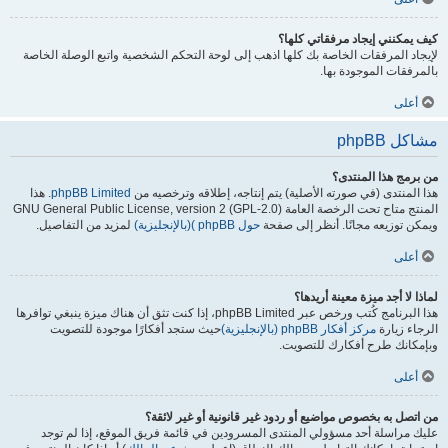
كيف يمكنني إيجاد مرفقاتي كلها؟
لإيجاد المرفقات الخاصة بك كلها اذهب إلى لوحة التحكم الشخصية واتبع الوصلة الخاصة
بالمرفقات الموجودة بها.
أعلى
مشاكل phpBB
من برمج هذا المنتدى؟
هذا المنتدى (في صورته الأصلية) يتم إنتاجه، إطلاقه وترخصيه من
phpBB Limited
. هذا
المنتج متاح تحت الرخصة العامة GNU General Public License, version 2 (GPL-2.0)
ويمكن توزيعه مجانًا. أنظر إلى صفحة
حول phpBB )(بالإنجليزية)
لمزيد من التفاصيل.
أعلى
لماذا لا أجد ميزة معينة أريدها؟
هذا البرنامج كُتب ورخص عبر phpBB Limited، إذا كنت تثق أن هناك ميزة ينبغي توافرها
الرجاء زيارة
مركز أفكار phpBB (بالإنجليزية)
حيث ستجد أفكارًا موجودة للتصويت
وبإمكانك طرح أفكارك للتصويت.
أعلى
من اتصل به بخصوص مواضيع أو ردود غير قانونية أو غير لائقة؟
عليك مراسلة أحد مسؤولي المنتدى المسرودين في قائمة فريق الموقع، إذا لم توجد