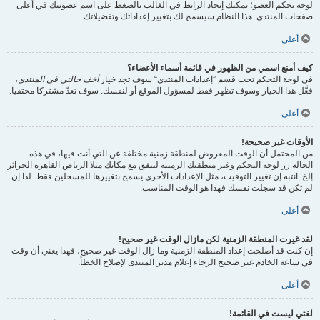
لوحة تحكم العضو؛ يمكنك إيجاد الرابط في الغالب بالضغط على اسم عضويتك في أعلى
صفحات المنتدى. هذا النظام سيسمح لك بتغيير إعداداتك وتفضيلاتك.
أعلى
كيف أمنع اسمي من الظهور في قائمة أسماء الأعضاء؟
في لوحة التحكم تحت قسم ”إعدادات المنتدى“ سوف تجد خيار
أخف حالتي في المنتدى
،
فعَّل هذا الخيار وسوف تظهر فقط لمسؤول الموقع أو لنفسك. سوف تعدّ مشتركا مختفيا.
أعلى
الأوقات غير صحيحة!
من المحتمل أن الوقت المعروض لمنطقة زمنية مختلفة عن التي أنت فيها، في هذه
الحالة زر لوحة التحكم وغير منطقتك الزمنية لتتفق مع مكانك مثلا الرياض القاهرة الجزائر
إلخ. انتبه إن تغيير التوقيت، مثل الإعدادات الأخرى يسمح بتغييرها للمسجلين فقط. لذا إن
لم تكن قد سجلت نفسك فهذا هو الوقت المناسب.
أعلى
لقد غيرت المنطقة الزمنية لكن مازال الوقت غير صحيح!
إن كنت قد أصلحت إعداد المنطقة الزمنية وما زال الوقت غير صحيح، فهذا يعني أن وقت
في ساعة الخادم غير صحيح الرجاء إعلام مدير المنتدى لإصلاح الخطأ.
أعلى
لغتي ليست في القائمة!