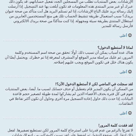
الإرشادات. بعض المنتديات تطلب من المسجلين الجدد تفعيل حساباتهم، قد يكون ذلك
عبرك أو عبر مدير المنتدى هذه المعلومات قد تكون أبلغت بها عند التسجيل. إذا أرسلت
إليك رسالة بريد عليك اتّباع الإرشادات، إذا لم تستلم البريد هل أنت متأكد من صحة عنوان
بريدك؟ سبب استعمال طريقة تنشيط الحساب تلك هي منع المستخدمين العابرين من
استغلال المنتدى بطريقة سيئة ومجهولة. إذا كنت متأكدًا من صحة بريدك الالكتروني
فأرسل رسالة للمدير.
أعلى
لماذا لا أستطيع الدخول؟
هناك عدة أسباب يمكن أن تسبب ذلك: أولًا: تحقق من صحة اسم المستخدم وكلمة
المرور، ثم عليك مراسلة مدير الموقع أو المشرف لمعرفة إذا تم حظرك. ويحتمل أيضًا أن
يكون هناك خلل في تكوين الموقع ويجب عليهم إصلاحه.
أعلى
لقد سجلت في الماضي لكن لا أستطيع الدخول الآن؟!
من الممكن أن يكون المدير قام بتعطيل أو حذف حسابك لسبب ما. أيضا، بعض المنتديات
تقوم في كل فترة بحذف الأعضاء الذين لم يشاركوا لمدة طويلة لتصغير حجم قاعدة
البيانات، إذا حدث ذلك حاول إعادة التسجيل مرة أخرى وحاول أن تكون أكثر تفاعلا في
النقاشات.
أعلى
لقد فقدت كلمة المرور!
لا تفزع! بالرغم من عدم قدرتنا على استرجاع كلمة المرور لكن نستطيع تصفيرها. لفعل
ذلك انتقل إلى صفحة الدخول ثم اضغط على
لقد نسيت كلمة المرور
، اتبع الإرشادات