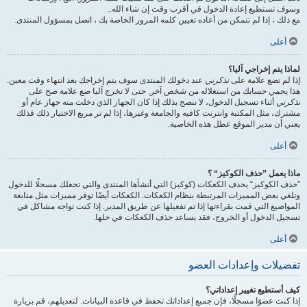
وسوف تستطيع إعادة الدخول في أقرب وقت إن شاء الله..
مع ذلك ، إذا لم تتمكن من أعاده تعيين كلمه المرور الخاصة بك ، اتصل بمسؤول المنتدى.
أعلى
لماذا يتم إخراجي آليا؟
إذا لم تضع علامة على
تذكرني
عند دخولك المنتدى سوف يتم إخراجك بعد انتهاء وقت معين.
هذا يحمي حسابك من استغلاله من شخص آخر. حتى لا تخرج آليا ضع علامة صح على
تذكرني
أثناء تسجيل الدخول، لا ننصح بذلك إذا كان الجهاز الذي دخلت منه جهاز عام أو
مشترك، مثل المكتبة وانترنت كافيه والجامعة وغيرها، إذا لم تر مربع الاختيار ذلك فذلك
يعني أن مدير الموقع عطل هذه الخاصية.
أعلى
ماذا يعمل ”حذف الكوكيز“ ؟
”حذف الكوكيز“ يحذف الكعكات (كوكيز) التي أنشأها المنتدى والتي تجعلك مسجلًا للدخول
وتلغي بعض المميزات المرتبطة بنظام الكعكات. الكعكات أيضًا توفر مميزات مثل متابعة
المواضيع التي قمت بقراءتها إذا تم تفعيلها عن طريق المدير. إذا كنت تواجه مشاكل في
تسجيل الدخول أو الخروج، فقد يساعد حذف الكعكات في حلها.
أعلى
تفضيلات وإعدادات العضو
كيف أستطيع تغيير إعداداتي؟
إذا كنت عضوًا مسجلًا، فإن جميع إعداداتك تحفظ في قاعدة البيانات. لتعديلهم، قم بزيارة