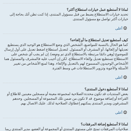
لماذا لا أستطيع عمل خيارات استطلاع أكثر؟
تحديد خيارات الاستطلاع يضبط من قبل مسؤول المنتدى، إذا كنت تظن أنك بحاجة إلى
خيارات أكثر تواصل مع مسؤول المنتدى.
أعلى
كيف أستطيع تعديل استطلاع ما أو إلغاءه؟
كما هو الحال بالنسبة للمواضيع، الشخص الذي وضع الاستطلاع هو الوحيد الذي يستطيع
تعديلها أو إلغائها، أو المشرف أو المسئول. لتعديل استطلاع اضغط تعديل على أول إرسال
للموضوع (وهي دائمًا مرتبطة بالاستطلاع الذي تم وضعه). إن لم يجب أي شخص على
الاستطلاع تستطيع تعديل وإلغاء الاستطلاع، لكن إن أُجيب عليه فالمشرف والمسئول هما
الأشخاص الوحيدون المسموح لهم بالتعديل والإلغاء. وهذا لمنع الأشخاص من تغيير
الأسئلة والأجوبة وتزوير الاستطلاعات في وسط الفترة.
أعلى
لماذا لا أستطيع دخول المنتدى؟
بعض المنتديات قد تكون محددة الصلاحية لمجموعة معينة أو مسجلين معينين للاطلاع أو
القراءة أو إضافة موضوع. قد لا تكون من ضمن تلك المجموعة أو المسجلين. وحدهم
المشرفون ومدير المنتدى يمكنهم إعطاؤك الصلاحية لذلك. عليك الاتصال بهم.
أعلى
لماذا لا أستطيع إضافة المرفقات؟
صلاحيات المرفقات تمنح على مستوى المنتدى أو المجموعة أو العضو، مدير المنتدى ربما