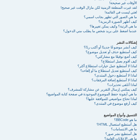
الأوقات غير صحيحة!
لقد غيرت المنطقة الزمنية لكن مازال الوقت غير صحيح!
لغتي ليست في القائمة!
ما هي الصور التي تظهر بجانب اسمي؟
كيف أظهر الصورة الرمزية؟
ما هي الرتبة؟ وكيف يمكن تغييرها؟
عندما اضغط على بريد شخص ما يطلب مني الدخول؟
إشكالات النشر
كيف أنشر موضوعًا جديدًا أو أكتب ردًا؟
كيف أستطيع حذف أو تعديل موضوع؟
كيف أضع توقيعًا مع مشاركتي؟
كيف أقوم بعمل استطلاع؟
لماذا لا أستطيع عمل خيارات استطلاع أكثر؟
كيف أستطيع تعديل استطلاع ما أو إلغاءه؟
لماذا لا أستطيع دخول المنتدى؟
لماذا لا أستطيع إضافة المرفقات؟
لماذا أتلقى تحذيرات؟
كيف يمكنني إرسال التقرير عن مشاركة للمشرف؟
ما هي أيقونة حفظ الموضوع الموجودة في صفحة كتابة المواضيع؟
لماذا تحتاج مواضيعي للموافقة عليها؟
كيف أرفع موضوع في المنتدى؟
التنسيق وأنواع المواضيع
ما هو BBCode؟
هل أستطيع استعمال HTML؟
ما هي الابتسامات؟
هل أستطيع نشر صور؟
ما هي الإعلانات العامة؟