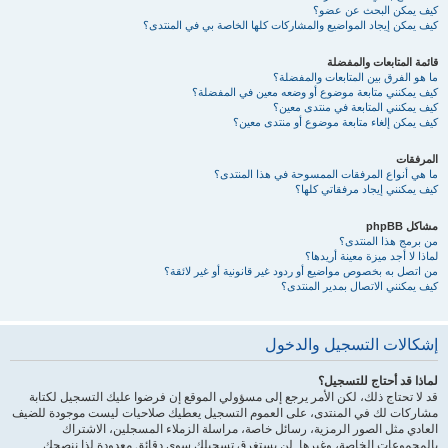
كيف يمكن البحث عن عضو؟
كيف يمكن إيجاد المواضيع والمشاركات كلها الخاصة بي في المنتدى؟
قائمة المتابعات والمفضلة
ما هو الفرق بين المتابعات والمفضلة؟
كيف يمكنني متابعة موضوع أو وضعه معين في المفضلة؟
كيف يمكنني المتابعة في منتدى معين؟
كيف يمكن إلغاء متابعة موضوع أو منتدى معين؟
المرفقات
ما هي أنواع المرفقات الممسوحة في هذا المنتدى؟
كيف يمكنني إيجاد مرفقاتي كلها؟
مشاكل phpBB
من برمج هذا المنتدى؟
لماذا لا أجد ميزة معينة أريدها؟
من اتصل به بخصوص مواضيع أو ردود غير قانونية أو غير لائقة؟
كيف يمكنني الاتصال بمدير المنتدى؟
إشكالات التسجيل والدخول
لماذا قد أحتاج للتسجيل؟
قد لا تحتاج ذلك، لكن الأمر يرجع إلى مسؤولي الموقع إن فرضوا عليك التسجيل لكتابة
مشاركات لك في المنتدى، على العموم التسجيل يعطيك صلاحيات ليست موجودة للضيف
العادي مثل الصور الرمزية، رسائل خاصة، مراسلة الزملاء المسجلين، الاشتراك
بالمجموعات الخاصة، وغيرها. لن يستغرق تسجيلك سوى دقائق معدودة لذا ننصحك