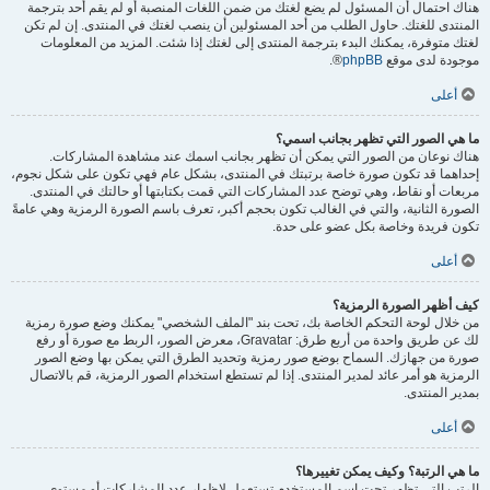
هناك احتمال أن المسئول لم يضع لغتك من ضمن اللغات المنصبة أو لم يقم أحد بترجمة
المنتدى للغتك. حاول الطلب من أحد المسئولين أن ينصب لغتك في المنتدى. إن لم تكن
لغتك متوفرة، يمكنك البدء بترجمة المنتدى إلى لغتك إذا شئت. المزيد من المعلومات
موجودة لدى موقع
phpBB
®.
أعلى
ما هي الصور التي تظهر بجانب اسمي؟
هناك نوعان من الصور التي يمكن أن تظهر بجانب اسمك عند مشاهدة المشاركات.
إحداهما قد تكون صورة خاصة برتبتك في المنتدى، بشكل عام فهي تكون على شكل نجوم،
مربعات أو نقاط، وهي توضح عدد المشاركات التي قمت بكتابتها أو حالتك في المنتدى.
الصورة الثانية، والتي في الغالب تكون بحجم أكبر، تعرف باسم الصورة الرمزية وهي عامةً
تكون فريدة وخاصة بكل عضو على حدة.
أعلى
كيف أظهر الصورة الرمزية؟
من خلال لوحة التحكم الخاصة بك، تحت بند "الملف الشخصي" يمكنك وضع صورة رمزية
لك عن طريق واحدة من أربع طرق: Gravatar، معرض الصور، الربط مع صورة أو رفع
صورة من جهازك. السماح بوضع صور رمزية وتحديد الطرق التي يمكن بها وضع الصور
الرمزية هو أمر عائد لمدير المنتدى. إذا لم تستطع استخدام الصور الرمزية، قم بالاتصال
بمدير المنتدى.
أعلى
ما هي الرتبة؟ وكيف يمكن تغييرها؟
الرتب التي تظهر تحت اسم المستخدم تستعمل لإظهار عدد المشاركات أو مستوى