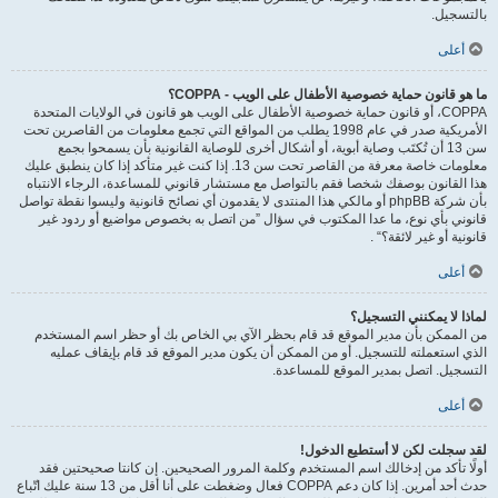
بالتسجيل.
أعلى
ما هو قانون حماية خصوصية الأطفال على الويب - COPPA؟
COPPA، أو قانون حماية خصوصية الأطفال على الويب هو قانون في الولايات المتحدة
الأمريكية صدر في عام 1998 يطلب من المواقع التي تجمع معلومات من القاصرين تحت
سن 13 أن تُكتَب وصاية أبوية، أو أشكال أخرى للوصاية القانونية بأن يسمحوا بجمع
معلومات خاصة معرفة من القاصر تحت سن 13. إذا كنت غير متأكد إذا كان ينطبق عليك
هذا القانون بوصفك شخصا فقم بالتواصل مع مستشار قانوني للمساعدة، الرجاء الانتباه
بأن شركة phpBB أو مالكي هذا المنتدى لا يقدمون أي نصائح قانونية وليسوا نقطة تواصل
قانوني بأي نوع، ما عدا المكتوب في سؤال ”من اتصل به بخصوص مواضيع أو ردود غير
قانونية أو غير لائقة؟“ .
أعلى
لماذا لا يمكنني التسجيل؟
من الممكن بأن مدير الموقع قد قام بحظر الآي بي الخاص بك أو حظر اسم المستخدم
الذي استعملته للتسجيل. أو من الممكن أن يكون مدير الموقع قد قام بإيقاف عمليه
التسجيل. اتصل بمدير الموقع للمساعدة.
أعلى
لقد سجلت لكن لا أستطيع الدخول!
أولًا تأكد من إدخالك اسم المستخدم وكلمة المرور الصحيحين. إن كانتا صحيحتين فقد
حدث أحد أمرين. إذا كان دعم COPPA فعال وضغطت على أنا أقل من 13 سنة عليك اتّباع