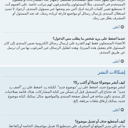
المستخدم في المنتدى، مثلًا المسئولون والمشرفون لهم مراتب خاصة. على العموم أنت
لا تستطيع تغيير كلمات الرتبة لديك التي يتم وضعها عبر مسؤول المنتدى، أرجوك لا تسئ
استغلال المنتدى بإرسال رسائل أو مواضيع فارغة لزيادة رتبتك، قد تجد المسئول أو
المشرف يقلل من رتبك.
أعلى
عندما اضغط على بريد شخص ما يطلب مني الدخول؟
الأعضاء المسجلون فقط لهم القدرة على إرسال رسائل الكترونية ضمن المنتدى (إن كان
المسئول قام بتفعيل هذه الميزة). وهذه لتقليل الرسائل غير المرغوب بها من أن ترسل
عن طريق المنتدى.
أعلى
إشكالات النشر
كيف أنشر موضوعًا جديدًا أو أكتب ردًا؟
لنشر موضوع جديد، اضغط على زر "موضوع جديد". لكتابة رد، اضغط على زر "أضف رد
جديد". قد تحتاج إلى التسجيل قبل أن تتمكن من كتابة المشاركات. هناك قائمة بصلاحيات
كل منتدى تكون متاحة في أسفل صفحة المنتدى والمواضيع. مثال: يمكنك كتابة موضوع
جديد، يمكنك إرفاق ملفات مرفقة، إلخ.
أعلى
كيف أستطيع حذف أو تعديل موضوع؟
ما لم تكن مدير الموقع أو المشرف فلن تستطيع إلا تعديل مواضيعك الخاصة أو إلغاءها.