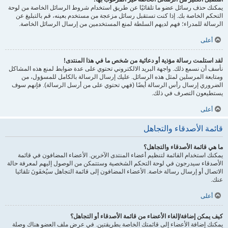
يمكنك حذف رسائل عضو ما تلقائيًا عن طريق استخدام شروط الرسائل الخاصة من لوحة
التحكم الخاصة بك. إذا كنت تستقبل رسائل مزعجة من مستخدم بعينه، قم بالتبليغ عن
الرسالة للمدراء؛ فهم لديهم السلطة لمنع المستخدمين من إرسال الرسائل الخاصة.
أعلى
لقد استلمت رسالة مؤذية أو دعائية من شخص ما في هذا المنتدى!
نأسف أن نسمع ذلك. واجهة البريد الالكتروني تحتوي على عدة ضوابط لمنع هذه المشاكل
ومتابعة المرسلين لمثل هذه الرسائل. عليك إرسال الرسالة بالكامل للمسؤول، من
الضروري إرسال رأس الرسالة أيضًا (فهي تحتوي على من أرسل الرسالة). فإنهم سوف
يستطيعون التصرف في ذلك.
أعلى
قائمة الأصدقاء والتجاهل
ما هي قائمة الأصدقاء والتجاهل؟
يمكنك استخدام القائمة لتنظيم أعضاء المنتدى الآخرين. الأعضاء المضافون في قائمة
الأصدقاء سيدرجون في لوحة التحكم الشخصية وستتمكن من الوصول إليهم لمعرفة حالة
الاتصال أو إرسال رسالة خاصة. الأعضاء المضافون إلى قائمة التجاهل سيُخفَونَ تلقائيا
عنك.
أعلى
كيف يمكن إضافة/إلغاء الأعضاء من قائمة الأصدقاء أو التجاهل؟
يمكنك إضافة الأعضاء إلى قائمتك الخاصة بطريقتين. في عرض ملف العضو هناك وصلة