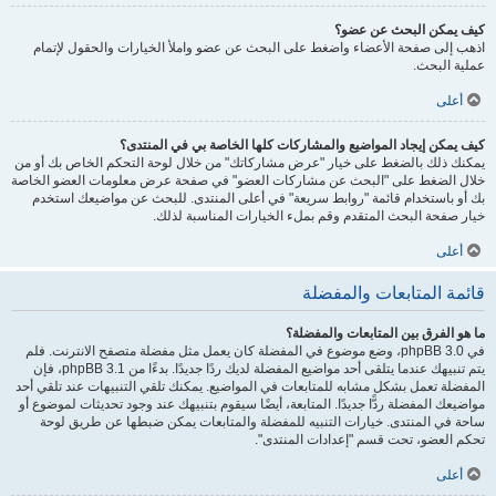
كيف يمكن البحث عن عضو؟
اذهب إلى صفحة الأعضاء واضغط على البحث عن عضو واملأ الخيارات والحقول لإتمام
عملية البحث.
أعلى
كيف يمكن إيجاد المواضيع والمشاركات كلها الخاصة بي في المنتدى؟
يمكنك ذلك بالضغط على خيار "عرض مشاركاتك" من خلال لوحة التحكم الخاص بك أو من
خلال الضغط على "البحث عن مشاركات العضو" في صفحة عرض معلومات العضو الخاصة
بك أو باستخدام قائمة "روابط سريعة" في أعلى المنتدى. للبحث عن مواضيعك استخدم
خيار صفحة البحث المتقدم وقم بملء الخيارات المناسبة لذلك.
أعلى
قائمة المتابعات والمفضلة
ما هو الفرق بين المتابعات والمفضلة؟
في phpBB 3.0، وضع موضوع في المفضلة كان يعمل مثل مفضلة متصفح الانترنت. فلم
يتم تنبيهك عندما يتلقى أحد مواضيع المفضلة لديك ردًا جديدًا. بدءًا من phpBB 3.1، فإن
المفضلة تعمل بشكل مشابه للمتابعات في المواضيع. يمكنك تلقي التنبيهات عند تلقي أحد
مواضيعك المفضلة ردًّا جديدًا. المتابعة، أيضًا سيقوم بتنبيهك عند وجود تحديثات لموضوع أو
ساحة في المنتدى. خيارات التنبيه للمفضلة والمتابعات يمكن ضبطها عن طريق لوحة
تحكم العضو، تحت قسم "إعدادات المنتدى".
أعلى