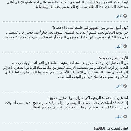
لوحة تحكم العضو؛ يمكنك إيجاد الرابط في الغالب بالضغط على اسم عضويتك في أعلى
صفحات المنتدى. هذا النظام سيسمح لك بتغيير إعداداتك وتفضيلاتك.
أعلى
كيف أمنع اسمي من الظهور في قائمة أسماء الأعضاء؟
في لوحة التحكم تحت قسم ”إعدادات المنتدى“ سوف تجد خيار
أخف حالتي في المنتدى
،
فعَّل هذا الخيار وسوف تظهر فقط لمسؤول الموقع أو لنفسك. سوف تعدّ مشتركا مختفيا.
أعلى
الأوقات غير صحيحة!
من المحتمل أن الوقت المعروض لمنطقة زمنية مختلفة عن التي أنت فيها، في هذه
الحالة زر لوحة التحكم وغير منطقتك الزمنية لتتفق مع مكانك مثلا الرياض القاهرة الجزائر
إلخ. انتبه إن تغيير التوقيت، مثل الإعدادات الأخرى يسمح بتغييرها للمسجلين فقط. لذا إن
لم تكن قد سجلت نفسك فهذا هو الوقت المناسب.
أعلى
لقد غيرت المنطقة الزمنية لكن مازال الوقت غير صحيح!
إن كنت قد أصلحت إعداد المنطقة الزمنية وما زال الوقت غير صحيح، فهذا يعني أن وقت
في ساعة الخادم غير صحيح الرجاء إعلام مدير المنتدى لإصلاح الخطأ.
أعلى
لغتي ليست في القائمة!