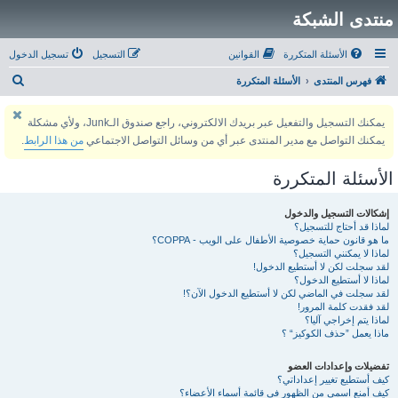
منتدى الشبكة
الأسئلة المتكررة
القوانين
التسجيل
تسجيل الدخول
ب
فهرس المنتدى
الأسئلة المتكررة
ح
يمكنك التسجيل والتفعيل عبر بريدك الالكتروني، راجع صندوق الـJunk، ولأي مشكلة
ث
يمكنك التواصل مع مدير المنتدى عبر أي من وسائل التواصل الاجتماعي
من هذا الرابط
.
الأسئلة المتكررة
إشكالات التسجيل والدخول
لماذا قد أحتاج للتسجيل؟
ما هو قانون حماية خصوصية الأطفال على الويب - COPPA؟
لماذا لا يمكنني التسجيل؟
لقد سجلت لكن لا أستطيع الدخول!
لماذا لا أستطيع الدخول؟
لقد سجلت في الماضي لكن لا أستطيع الدخول الآن؟!
لقد فقدت كلمة المرور!
لماذا يتم إخراجي آليا؟
ماذا يعمل ”حذف الكوكيز“ ؟
تفضيلات وإعدادات العضو
كيف أستطيع تغيير إعداداتي؟
كيف أمنع اسمي من الظهور في قائمة أسماء الأعضاء؟