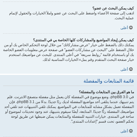
كيف يمكن البحث عن عضو؟
اذهب إلى صفحة الأعضاء واضغط على البحث عن عضو واملأ الخيارات والحقول لإتمام
عملية البحث.
أعلى
كيف يمكن إيجاد المواضيع والمشاركات كلها الخاصة بي في المنتدى؟
يمكنك ذلك بالضغط على خيار "عرض مشاركاتك" من خلال لوحة التحكم الخاص بك أو من
خلال الضغط على "البحث عن مشاركات العضو" في صفحة عرض معلومات العضو الخاصة
بك أو باستخدام قائمة "روابط سريعة" في أعلى المنتدى. للبحث عن مواضيعك استخدم
خيار صفحة البحث المتقدم وقم بملء الخيارات المناسبة لذلك.
أعلى
قائمة المتابعات والمفضلة
ما هو الفرق بين المتابعات والمفضلة؟
في phpBB 3.0، وضع موضوع في المفضلة كان يعمل مثل مفضلة متصفح الانترنت. فلم
يتم تنبيهك عندما يتلقى أحد مواضيع المفضلة لديك ردًا جديدًا. بدءًا من phpBB 3.1، فإن
المفضلة تعمل بشكل مشابه للمتابعات في المواضيع. يمكنك تلقي التنبيهات عند تلقي أحد
مواضيعك المفضلة ردًّا جديدًا. المتابعة، أيضًا سيقوم بتنبيهك عند وجود تحديثات لموضوع أو
ساحة في المنتدى. خيارات التنبيه للمفضلة والمتابعات يمكن ضبطها عن طريق لوحة
تحكم العضو، تحت قسم "إعدادات المنتدى".
أعلى