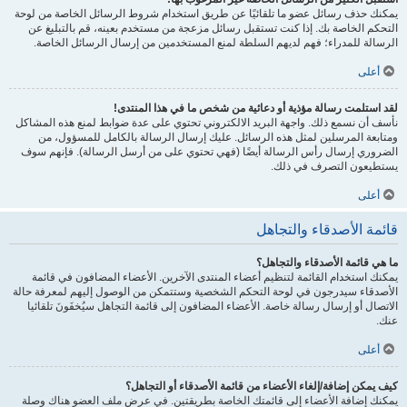
يمكنك حذف رسائل عضو ما تلقائيًا عن طريق استخدام شروط الرسائل الخاصة من لوحة
التحكم الخاصة بك. إذا كنت تستقبل رسائل مزعجة من مستخدم بعينه، قم بالتبليغ عن
الرسالة للمدراء؛ فهم لديهم السلطة لمنع المستخدمين من إرسال الرسائل الخاصة.
أعلى
لقد استلمت رسالة مؤذية أو دعائية من شخص ما في هذا المنتدى!
نأسف أن نسمع ذلك. واجهة البريد الالكتروني تحتوي على عدة ضوابط لمنع هذه المشاكل
ومتابعة المرسلين لمثل هذه الرسائل. عليك إرسال الرسالة بالكامل للمسؤول، من
الضروري إرسال رأس الرسالة أيضًا (فهي تحتوي على من أرسل الرسالة). فإنهم سوف
يستطيعون التصرف في ذلك.
أعلى
قائمة الأصدقاء والتجاهل
ما هي قائمة الأصدقاء والتجاهل؟
يمكنك استخدام القائمة لتنظيم أعضاء المنتدى الآخرين. الأعضاء المضافون في قائمة
الأصدقاء سيدرجون في لوحة التحكم الشخصية وستتمكن من الوصول إليهم لمعرفة حالة
الاتصال أو إرسال رسالة خاصة. الأعضاء المضافون إلى قائمة التجاهل سيُخفَونَ تلقائيا
عنك.
أعلى
كيف يمكن إضافة/إلغاء الأعضاء من قائمة الأصدقاء أو التجاهل؟
يمكنك إضافة الأعضاء إلى قائمتك الخاصة بطريقتين. في عرض ملف العضو هناك وصلة