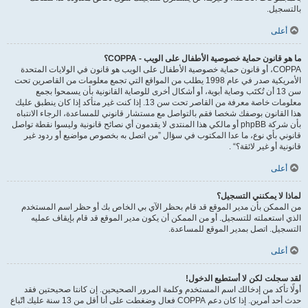
بالتسجيل.
أعلى
ما هو قانون حماية خصوصية الأطفال على الويب - COPPA؟
COPPA، أو قانون حماية خصوصية الأطفال على الويب هو قانون في الولايات المتحدة
الأمريكية صدر في عام 1998 يطلب من المواقع التي تجمع معلومات من القاصرين تحت
سن 13 أن تُكتَب وصاية أبوية، أو أشكال أخرى للوصاية القانونية بأن يسمحوا بجمع
معلومات خاصة معرفة من القاصر تحت سن 13. إذا كنت غير متأكد إذا كان ينطبق عليك
هذا القانون بوصفك شخصا فقم بالتواصل مع مستشار قانوني للمساعدة، الرجاء الانتباه
بأن شركة phpBB أو مالكي هذا المنتدى لا يقدمون أي نصائح قانونية وليسوا نقطة تواصل
قانوني بأي نوع، ما عدا المكتوب في سؤال ”من اتصل به بخصوص مواضيع أو ردود غير
قانونية أو غير لائقة؟“ .
أعلى
لماذا لا يمكنني التسجيل؟
من الممكن بأن مدير الموقع قد قام بحظر الآي بي الخاص بك أو حظر اسم المستخدم
الذي استعملته للتسجيل. أو من الممكن أن يكون مدير الموقع قد قام بإيقاف عمليه
التسجيل. اتصل بمدير الموقع للمساعدة.
أعلى
لقد سجلت لكن لا أستطيع الدخول!
أولًا تأكد من إدخالك اسم المستخدم وكلمة المرور الصحيحين. إن كانتا صحيحتين فقد
حدث أحد أمرين. إذا كان دعم COPPA فعال وضغطت على أنا أقل من 13 سنة عليك اتّباع