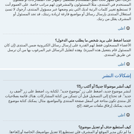
المستخدم في المنتدى، مثلًا المسئولون والمشرفون لهم مراتب خاصة. على العموم أنت
لا تستطيع تغيير كلمات الرتبة لديك التي يتم وضعها عبر مسؤول المنتدى، أرجوك لا تسئ
استغلال المنتدى بإرسال رسائل أو مواضيع فارغة لزيادة رتبتك، قد تجد المسئول أو
المشرف يقلل من رتبك.
أعلى
عندما اضغط على بريد شخص ما يطلب مني الدخول؟
الأعضاء المسجلون فقط لهم القدرة على إرسال رسائل الكترونية ضمن المنتدى (إن كان
المسئول قام بتفعيل هذه الميزة). وهذه لتقليل الرسائل غير المرغوب بها من أن ترسل
عن طريق المنتدى.
أعلى
إشكالات النشر
كيف أنشر موضوعًا جديدًا أو أكتب ردًا؟
لنشر موضوع جديد، اضغط على زر "موضوع جديد". لكتابة رد، اضغط على زر "أضف رد
جديد". قد تحتاج إلى التسجيل قبل أن تتمكن من كتابة المشاركات. هناك قائمة بصلاحيات
كل منتدى تكون متاحة في أسفل صفحة المنتدى والمواضيع. مثال: يمكنك كتابة موضوع
جديد، يمكنك إرفاق ملفات مرفقة، إلخ.
أعلى
كيف أستطيع حذف أو تعديل موضوع؟
ما لم تكن مدير الموقع أو المشرف فلن تستطيع إلا تعديل مواضيعك الخاصة أو إلغاءها.