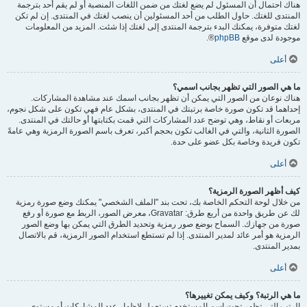
هناك احتمال أن المسئول لم يضع لغتك من ضمن اللغات المنصبة أو لم يقم أحد بترجمة
المنتدى للغتك. حاول الطلب من أحد المسئولين أن ينصب لغتك في المنتدى. إن لم تكن
لغتك متوفرة، يمكنك البدء بترجمة المنتدى إلى لغتك إذا شئت. المزيد من المعلومات
موجودة لدى موقع
phpBB
®.
أعلى
ما هي الصور التي تظهر بجانب اسمي؟
هناك نوعان من الصور التي يمكن أن تظهر بجانب اسمك عند مشاهدة المشاركات.
إحداهما قد تكون صورة خاصة برتبتك في المنتدى، بشكل عام فهي تكون على شكل نجوم،
مربعات أو نقاط، وهي توضح عدد المشاركات التي قمت بكتابتها أو حالتك في المنتدى.
الصورة الثانية، والتي في الغالب تكون بحجم أكبر، تعرف باسم الصورة الرمزية وهي عامةً
تكون فريدة وخاصة بكل عضو على حدة.
أعلى
كيف أظهر الصورة الرمزية؟
من خلال لوحة التحكم الخاصة بك، تحت بند "الملف الشخصي" يمكنك وضع صورة رمزية
لك عن طريق واحدة من أربع طرق: Gravatar، معرض الصور، الربط مع صورة أو رفع
صورة من جهازك. السماح بوضع صور رمزية وتحديد الطرق التي يمكن بها وضع الصور
الرمزية هو أمر عائد لمدير المنتدى. إذا لم تستطع استخدام الصور الرمزية، قم بالاتصال
بمدير المنتدى.
أعلى
ما هي الرتبة؟ وكيف يمكن تغييرها؟
الرتب التي تظهر تحت اسم المستخدم تستعمل لإظهار عدد المشاركات أو مستوى