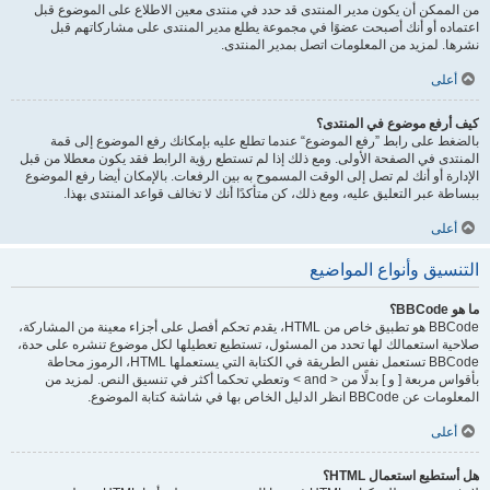
من الممكن أن يكون مدير المنتدى قد حدد في منتدى معين الاطلاع على الموضوع قبل
اعتماده أو أنك أصبحت عضوًا في مجموعة يطلع مدير المنتدى على مشاركاتهم قبل
نشرها. لمزيد من المعلومات اتصل بمدير المنتدى.
أعلى
كيف أرفع موضوع في المنتدى؟
بالضغط على رابط ”رفع الموضوع“ عندما تطلع عليه بإمكانك رفع الموضوع إلى قمة
المنتدى في الصفحة الأولى. ومع ذلك إذا لم تستطع رؤية الرابط فقد يكون معطلا من قبل
الإدارة أو أنك لم تصل إلى الوقت المسموح به بين الرفعات. بالإمكان أيضا رفع الموضوع
ببساطة عبر التعليق عليه، ومع ذلك، كن متأكدًا أنك لا تخالف قواعد المنتدى بهذا.
أعلى
التنسيق وأنواع المواضيع
ما هو BBCode؟
BBCode هو تطبيق خاص من HTML، يقدم تحكم أفصل على أجزاء معينة من المشاركة،
صلاحية استعمالك لها تحدد من المسئول، تستطيع تعطيلها لكل موضوع تنشره على حدة،
BBCode تستعمل نفس الطريقة في الكتابة التي يستعملها HTML، الرموز محاطة
بأقواس مربعة [ و ] بدلًا من < and > وتعطي تحكما أكثر في تنسيق النص. لمزيد من
المعلومات عن BBCode انظر الدليل الخاص بها في شاشة كتابة الموضوع.
أعلى
هل أستطيع استعمال HTML؟