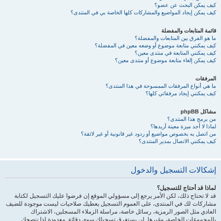
كيف يمكن البحث عن عضو؟
كيف يمكن إيجاد المواضيع والمشاركات كلها الخاصة بي في المنتدى؟
قائمة المتابعات والمفضلة
ما هو الفرق بين المتابعات والمفضلة؟
كيف يمكنني متابعة موضوع أو وضعه معين في المفضلة؟
كيف يمكنني المتابعة في منتدى معين؟
كيف يمكن إلغاء متابعة موضوع أو منتدى معين؟
المرفقات
ما هي أنواع المرفقات الممسوحة في هذا المنتدى؟
كيف يمكنني إيجاد مرفقاتي كلها؟
مشاكل phpBB
من برمج هذا المنتدى؟
لماذا لا أجد ميزة معينة أريدها؟
من اتصل به بخصوص مواضيع أو ردود غير قانونية أو غير لائقة؟
كيف يمكنني الاتصال بمدير المنتدى؟
إشكالات التسجيل والدخول
لماذا قد أحتاج للتسجيل؟
قد لا تحتاج ذلك، لكن الأمر يرجع إلى مسؤولي الموقع إن فرضوا عليك التسجيل لكتابة
مشاركات لك في المنتدى، على العموم التسجيل يعطيك صلاحيات ليست موجودة للضيف
العادي مثل الصور الرمزية، رسائل خاصة، مراسلة الزملاء المسجلين، الاشتراك
بالمجموعات الخاصة، وغيرها. لن يستغرق تسجيلك سوى دقائق معدودة لذا ننصحك