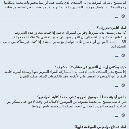
لم يسمح بإضافة المرفقات إلى المنتدى الذي تكتب فيه، أو ربما مجموعات معينة بإمكانها
رفع المرفقات، تواصل مع مدير المنتدى إذا كنت غير متأكد من سبب تعذر إضافة مرفقات.
أعلى
لماذا أتلقى تحذيرات؟
كل مدير منتدى لديه شروط وقوانين اشتراك خاصة. إذا قمت بتجاوز هذه الشروط
والقوانين فيحذرونك. انتبه إلى أن القرار يعود إلى مدير المنتدى ولا علاقة لمجموعة
phpBB بتلك القوانين أو الاشتراطات. تواصل مع مدير المنتدى إذا كنت غير متأكد من سبب
التحذيرات.
أعلى
كيف يمكنني إرسال التقرير عن مشاركة للمشرف؟
إذا سمح مدير المنتدى بذلك، اذهب إلى المشاركة المراد التقرير عنها وستجد أيقونة خاصة
للتقرير عن الموضوع. اضغط على الأيقونة وقم بالخطوات لإتمام عملية التقرير.
أعلى
ما هي أيقونة حفظ الموضوع الموجودة في صفحة كتابة المواضيع؟
هي خاصية تسمح لك بحفظ مسودة من الموضوع لإكماله في وقت لاحق حتى تتمكن من
إضافته. لمعرفة المزيد اتجه إلى لوحة التحكم الشخصية واتبع الروابط.
أعلى
لماذا تحتاج مواضيعي للموافقة عليها؟