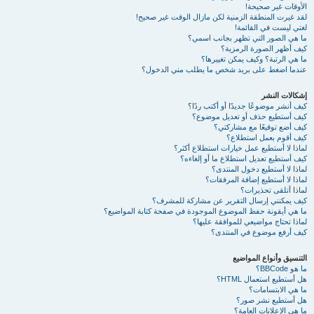
الأوقات غير صحيحة!
لقد غيرت المنطقة الزمنية لكن مازال الوقت غير صحيح!
لغتي ليست في القائمة!
ما هي الصور التي تظهر بجانب اسمي؟
كيف أظهر الصورة الرمزية؟
ما هي الرتبة؟ وكيف يمكن تغييرها؟
عندما اضغط على بريد شخص ما يطلب مني الدخول؟
إشكالات النشر
كيف أنشر موضوعًا جديدًا أو أكتب ردًا؟
كيف أستطيع حذف أو تعديل موضوع؟
كيف أضع توقيعًا مع مشاركتي؟
كيف أقوم بعمل استطلاع؟
لماذا لا أستطيع عمل خيارات استطلاع أكثر؟
كيف أستطيع تعديل استطلاع ما أو إلغاءه؟
لماذا لا أستطيع دخول المنتدى؟
لماذا لا أستطيع إضافة المرفقات؟
لماذا أتلقى تحذيرات؟
كيف يمكنني إرسال التقرير عن مشاركة للمشرف؟
ما هي أيقونة حفظ الموضوع الموجودة في صفحة كتابة المواضيع؟
لماذا تحتاج مواضيعي للموافقة عليها؟
كيف أرفع موضوع في المنتدى؟
التنسيق وأنواع المواضيع
ما هو BBCode؟
هل أستطيع استعمال HTML؟
ما هي الابتسامات؟
هل أستطيع نشر صور؟
ما هي الإعلانات العامة؟