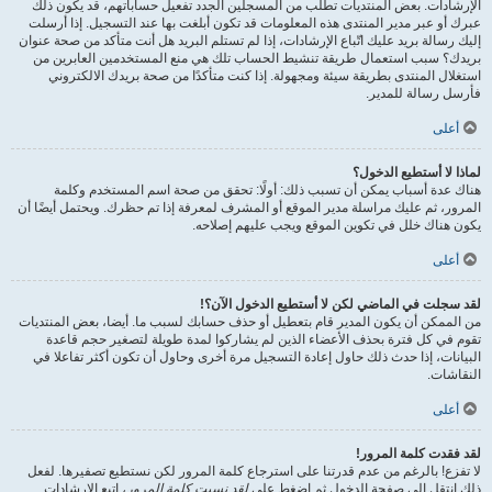
الإرشادات. بعض المنتديات تطلب من المسجلين الجدد تفعيل حساباتهم، قد يكون ذلك
عبرك أو عبر مدير المنتدى هذه المعلومات قد تكون أبلغت بها عند التسجيل. إذا أرسلت
إليك رسالة بريد عليك اتّباع الإرشادات، إذا لم تستلم البريد هل أنت متأكد من صحة عنوان
بريدك؟ سبب استعمال طريقة تنشيط الحساب تلك هي منع المستخدمين العابرين من
استغلال المنتدى بطريقة سيئة ومجهولة. إذا كنت متأكدًا من صحة بريدك الالكتروني
فأرسل رسالة للمدير.
أعلى
لماذا لا أستطيع الدخول؟
هناك عدة أسباب يمكن أن تسبب ذلك: أولًا: تحقق من صحة اسم المستخدم وكلمة
المرور، ثم عليك مراسلة مدير الموقع أو المشرف لمعرفة إذا تم حظرك. ويحتمل أيضًا أن
يكون هناك خلل في تكوين الموقع ويجب عليهم إصلاحه.
أعلى
لقد سجلت في الماضي لكن لا أستطيع الدخول الآن؟!
من الممكن أن يكون المدير قام بتعطيل أو حذف حسابك لسبب ما. أيضا، بعض المنتديات
تقوم في كل فترة بحذف الأعضاء الذين لم يشاركوا لمدة طويلة لتصغير حجم قاعدة
البيانات، إذا حدث ذلك حاول إعادة التسجيل مرة أخرى وحاول أن تكون أكثر تفاعلا في
النقاشات.
أعلى
لقد فقدت كلمة المرور!
لا تفزع! بالرغم من عدم قدرتنا على استرجاع كلمة المرور لكن نستطيع تصفيرها. لفعل
ذلك انتقل إلى صفحة الدخول ثم اضغط على
لقد نسيت كلمة المرور
، اتبع الإرشادات