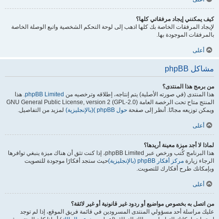
كيف يمكنني إيجاد مرفقاتي كلها؟
لإيجاد المرفقات الخاصة بك كلها اذهب إلى لوحة التحكم الشخصية واتبع الوصلة الخاصة
بالمرفقات الموجودة بها.
أعلى
مشاكل phpBB
من برمج هذا المنتدى؟
هذا المنتدى (في صورته الأصلية) يتم إنتاجه، إطلاقه وترخصيه من
phpBB Limited
. هذا
المنتج متاح تحت الرخصة العامة GNU General Public License, version 2 (GPL-2.0)
ويمكن توزيعه مجانًا. أنظر إلى صفحة
حول phpBB )(بالإنجليزية)
لمزيد من التفاصيل.
أعلى
لماذا لا أجد ميزة معينة أريدها؟
هذا البرنامج كُتب ورخص عبر phpBB Limited، إذا كنت تثق أن هناك ميزة ينبغي توافرها
الرجاء زيارة
مركز أفكار phpBB (بالإنجليزية)
حيث ستجد أفكارًا موجودة للتصويت
وبإمكانك طرح أفكارك للتصويت.
أعلى
من اتصل به بخصوص مواضيع أو ردود غير قانونية أو غير لائقة؟
عليك مراسلة أحد مسؤولي المنتدى المسرودين في قائمة فريق الموقع، إذا لم توجد