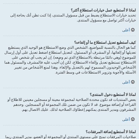
لماذا لا أستطيع عمل خيارات استطلاع أكثر؟
تحديد خيارات الاستطلاع يضبط من قبل مسؤول المنتدى، إذا كنت تظن أنك بحاجة إلى
خيارات أكثر تواصل مع مسؤول المنتدى.
أعلى
كيف أستطيع تعديل استطلاع ما أو إلغاءه؟
كما هو الحال بالنسبة للمواضيع، الشخص الذي وضع الاستطلاع هو الوحيد الذي يستطيع
تعديلها أو إلغائها، أو المشرف أو المسئول. لتعديل استطلاع اضغط تعديل على أول إرسال
للموضوع (وهي دائمًا مرتبطة بالاستطلاع الذي تم وضعه). إن لم يجب أي شخص على
الاستطلاع تستطيع تعديل وإلغاء الاستطلاع، لكن إن أُجيب عليه فالمشرف والمسئول هما
الأشخاص الوحيدون المسموح لهم بالتعديل والإلغاء. وهذا لمنع الأشخاص من تغيير
الأسئلة والأجوبة وتزوير الاستطلاعات في وسط الفترة.
أعلى
لماذا لا أستطيع دخول المنتدى؟
بعض المنتديات قد تكون محددة الصلاحية لمجموعة معينة أو مسجلين معينين للاطلاع أو
القراءة أو إضافة موضوع. قد لا تكون من ضمن تلك المجموعة أو المسجلين. وحدهم
المشرفون ومدير المنتدى يمكنهم إعطاؤك الصلاحية لذلك. عليك الاتصال بهم.
أعلى
لماذا لا أستطيع إضافة المرفقات؟
صلاحيات المرفقات تمنح على مستوى المنتدى أو المجموعة أو العضو، مدير المنتدى ربما