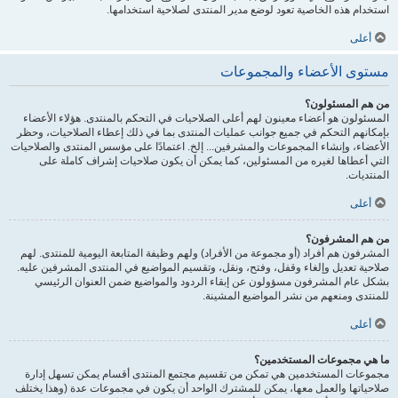
استخدام هذه الخاصية تعود لوضع مدير المنتدى لصلاحية استخدامها.
أعلى
مستوى الأعضاء والمجموعات
من هم المسئولون؟
المسئولون هو أعضاء معينون لهم أعلى الصلاحيات في التحكم بالمنتدى. هؤلاء الأعضاء
بإمكانهم التحكم في جميع جوانب عمليات المنتدى بما في ذلك إعطاء الصلاحيات، وحظر
الأعضاء، وإنشاء المجموعات والمشرفين... إلخ. اعتمادًا على مؤسس المنتدى والصلاحيات
التي أعطاها لغيره من المسئولين، كما يمكن أن يكون صلاحيات إشراف كاملة على
المنتديات.
أعلى
من هم المشرفون؟
المشرفون هم أفراد (أو مجموعة من الأفراد) ولهم وظيفة المتابعة اليومية للمنتدى. لهم
صلاحية تعديل وإلغاء وقفل، وفتح، ونقل، وتقسيم المواضيع في المنتدى المشرفين عليه.
بشكل عام المشرفون مسؤولون عن إبقاء الردود والمواضيع ضمن العنوان الرئيسي
للمنتدى ومنعهم من نشر المواضيع المشينة.
أعلى
ما هي مجموعات المستخدمين؟
مجموعات المستخدمين هي تمكن من تقسيم مجتمع المنتدى أقسام يمكن تسهل إدارة
صلاحياتها والعمل معها، يمكن للمشترك الواحد أن يكون في مجموعات عدة (وهذا يختلف