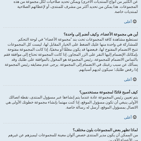
عن الكثير من أنواع المنتديات الأخرى) ويمكن تحديد صلاحيات لكل مجموعة من هذه
المجموعات. هذا يمكن من تحديد أكثر من مشرف للمنتدى، أو لإعطائهم الصلاحية
لمنتديات خاصة.
أعلى
أين هي مجموعة الأعضاء، وكيف أنضم إلى واحدة؟
تستطيع مشاهدة كافة المجموعات تحت بند ”مجموعة الأعضاء“ في لوحة التحكم.
للمشاركة في واحدة منها عليك الضغط على الخيار المقابل لها، ليست كل المجموعات
تتيح الانضمام المفتوح لها، فبعضها قد يكون مغلقًا أو مخفيًا، إذا كانت المجموعة مفتوحة
بإمكانك الإنضمام إليها النقر على الزر المجاور، إذا كانت المجموعة تحتاج إلى موافقة فقم
بالتماس الانضمام للمجموعة، رئيس المجموعة هو المخول بالموافقة على طلبك وقد
يسألك عن سبب رغبتك في الانضمام إلى المجموعة. يرجى عدم مضايقه رئيس المجموعة
إذا رفض طلبك؛ سيكون لديهم أسبابهم.
أعلى
كيف أصبح قائدًا لمجموعة مستخدمين؟
يتم تعيين رئيس المجموعة عادة عندما يتم إنشاءها عبر مسؤول المنتدى، نقطة اتصالك
الأولى ينبغي أن تكون مسؤول الموقع، إذا كنت مهتما بإنشاء مجموعة خطوتك الأولى هي
الاتصال بمسؤول الموقع، أرسل له رسالة خاصة.
أعلى
لماذا تظهر بعض المجموعات بلون مختلف؟
من الممكن أن يكون مدير المنتدى خصص ألوان معينة للمجموعات ليميزهم عن غيرهم
من الأعضاء الآخرين.