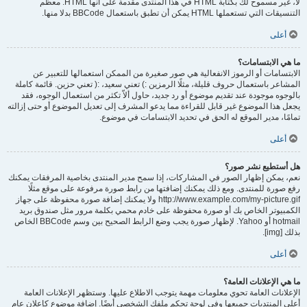
لا، غير مسموح لك بكتابة HTML في هذا المنتدى مقدمة على أنها HTML. معظم
التنسيقات التي تستعملها HTML يمكن أن تطبق باستعمال BBCode بدلا منها.
أعلى
ما هي الابتسامات؟
الابتسامات أو الرموز الانفعالية هي صور صغيرة من الممكن استعمالها للتعبير عن
المشاعر باستعمال حروف قليلة، مثلًا الرمزين :) تعني سعيد، :( تعني حزين. قائمة كاملة
بالوجوه موجودة عند تقديم موضوع أو رد جديد، حاول ألاّ تكثر من استعمال الوجوه، فقد
يجعل هذا الموضوع غير قابل للقراءة مما يدعو المشرف إلى تعديل الموضوع أو حتى إزالته
تمامًا، مدير الموقع له الحق في تحديد الابتسامات في موضوع.
أعلى
هل أستطيع نشر صور؟
نعم، يمكن إظهار الصور في المشاركات، إذا سمح مدير المنتدى بخاصية المرفقات يمكنك
رفع صورة للمنتدى. ومع ذلك يمكنك إضافتها من رابط صورة مرفوعة على موقع مثلًا
http://www.example.com/my-picture.gif ولا يمكنك إضافة صورة محفوظة على جهاز
الكمبيوتر الخاص بك أو صورة محفوظة على خادم محمي بكلمة مرور مثل صندوق بريد
hotmail أو Yahoo. لإظهار صورة يجب وضع الرابط الصحيح بين وسم BBCode الخاص
بذلك [img].
أعلى
ما هي الإعلانات العامة؟
الإعلانات العامة تحوي معلومات مهمة يتوجب الاطلاع عليها. وستظهر الإعلانات العامة
أعلى المنتديات جميعها وفي لوحة تحكم ملفك الشخصي أيضًا. إضافة موضوع كإعلان عام