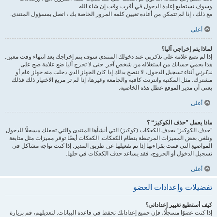
وسوف تستطيع إعادة الدخول في أقرب وقت إن شاء الله..
مع ذلك ، إذا لم تتمكن من أعاده تعيين كلمه المرور الخاصة بك ، اتصل بمسؤول المنتدى.
أعلى
لماذا يتم إخراجي آليا؟
إذا لم تضع علامة على
تذكرني
عند دخولك المنتدى سوف يتم إخراجك بعد انتهاء وقت معين.
هذا يحمي حسابك من استغلاله من شخص آخر. حتى لا تخرج آليا ضع علامة صح على
تذكرني
أثناء تسجيل الدخول، لا ننصح بذلك إذا كان الجهاز الذي دخلت منه جهاز عام أو
مشترك، مثل المكتبة وانترنت كافيه والجامعة وغيرها، إذا لم تر مربع الاختيار ذلك فذلك
يعني أن مدير الموقع عطل هذه الخاصية.
أعلى
ماذا يعمل ”حذف الكوكيز“ ؟
”حذف الكوكيز“ يحذف الكعكات (كوكيز) التي أنشأها المنتدى والتي تجعلك مسجلًا للدخول
وتلغي بعض المميزات المرتبطة بنظام الكعكات. الكعكات أيضًا توفر مميزات مثل متابعة
المواضيع التي قمت بقراءتها إذا تم تفعيلها عن طريق المدير. إذا كنت تواجه مشاكل في
تسجيل الدخول أو الخروج، فقد يساعد حذف الكعكات في حلها.
أعلى
تفضيلات وإعدادات العضو
كيف أستطيع تغيير إعداداتي؟
إذا كنت عضوًا مسجلًا، فإن جميع إعداداتك تحفظ في قاعدة البيانات. لتعديلهم، قم بزيارة