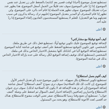
تستطيع تعديل موضوع (أحيانا لوقت قصير بعد كتابته) بالضغط على زر تعديل عند نفس
الموضوع. إذا رُدّ على الموضوع سوف تجد قليلًا من الجمل أسفل الموضوع، هذا يظهر عدد
مرات تعديلك للموضوع. سوف تظهر هذه الجملة إذا قام أحد بالرد على الموضوع، ولن
تظهر إذا قام المشرف أو المدير بتعديل الموضوع (عليهم ترك رسالة يذكرون في سبب
تعديلهم وما هو التعديل). للعلم لا يستطيع المستخدمون العاديون إلغاء الموضوع إذا ردّ
عليه أحد.
أعلى
كيف أضع توقيعًا مع مشاركتي؟
لإضافة توقيع للموضوع عليك تكوين توقيع أولًا، تستطيع فعل ذلك عن طريق ملفك
الشخصي. فور تكوين التوقيع تستطيع الضغط على
أضف توقيع
في شاشة كتابة الموضوع.
تستطيع إضافة التوقيع آليا في كتاباتك كلها بتشغيل الاختيار الخاص بذلك في ملفك
الشخصي (تستطيع كذلك توقيف إضافة التوقيع لكل رسالة على حده بإزالة الاختيار الخاص
بذلك في شاشة الموضوع).
أعلى
كيف أقوم بعمل استطلاع؟
تستطيع تكوين استطلاع بكل سهولة، عند تكوين موضوع جديد (أو تعديل النشر الأول
للموضوع، إن كانت لك تلك الصلاحية) سوف ترى نموذج ”أضف استطلاع“ أسفل شاشة
إضافة الموضوع (إن لم ترَ هذه الإضافة قد لا يكون لك الصلاحية لذلك). سوف ترى عنوان
الاستطلاع واختيارين إضافيين (لإضافة اختيار أضف السؤال ثم اضغط على وصلة ”أضف
جواب“. تستطيع أن تضع وقتا زمنيا للاستطلاع، صفر تعني الوقت مفتوح للاستطلاع. هناك
حد أقصى لعدد الأجوبة للاستطلاع، وهو يحدد من المسئول.
أعلى