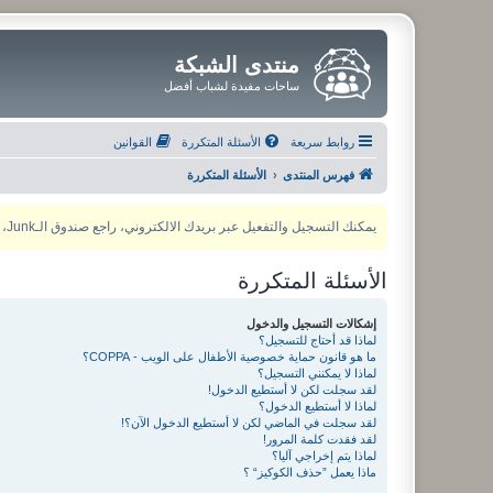
منتدى الشبكة
ساحات مفيدة لشباب أفضل
روابط سريعة
الأسئلة المتكررة
القوانين
فهرس المنتدى
الأسئلة المتكررة
يمكنك التسجيل والتفعيل عبر بريدك الالكتروني، راجع صندوق الـJunk، ولأي مشكلة يمكنك التواصل مع مدير المنتدى عبر أي من وسائل التواصل الاجتماعي
الأسئلة المتكررة
إشكالات التسجيل والدخول
لماذا قد أحتاج للتسجيل؟
ما هو قانون حماية خصوصية الأطفال على الويب - COPPA؟
لماذا لا يمكنني التسجيل؟
لقد سجلت لكن لا أستطيع الدخول!
لماذا لا أستطيع الدخول؟
لقد سجلت في الماضي لكن لا أستطيع الدخول الآن؟!
لقد فقدت كلمة المرور!
لماذا يتم إخراجي آليا؟
ماذا يعمل ”حذف الكوكيز“ ؟