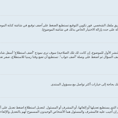
طريق ملفك الشخصي. فور تكوين التوقيع تستطيع الضغط على
أضف توقيع
في شاشة كتابة الموضوع
على حده بإزالة الاختيار الخاص بذلك في شاشة الموضوع).
لنشر الأول للموضوع، إن كانت لك تلك الصلاحية) سوف ترى نموذج ”أضف استطلاع“ أسفل شاشة إ
أضف السؤال ثم اضغط على وصلة ”أضف جواب“. تستطيع أن تضع وقتا زمنيا للاستطلاع، صفر تعني
ك بحاجة إلى خيارات أكثر تواصل مع مسؤول المنتدى.
الذي يستطيع تعديلها أو إلغائها، أو المشرف أو المسئول. لتعديل استطلاع اضغط تعديل على أ
ن أُجيب عليه فالمشرف والمسئول هما الأشخاص الوحيدون المسموح لهم بالتعديل والإلغاء. وه