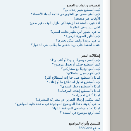
تفضيلات وإعدادات العضو
كيف أستطيع تغيير إعداداتي؟
كيف أمنع اسمي من الظهور في قائمة أسماء الأعضاء؟
الأوقات غير صحيحة!
لقد غيرت المنطقة الزمنية لكن مازال الوقت غير صحيح!
لغتي ليست في القائمة!
ما هي الصور التي تظهر بجانب اسمي؟
كيف أظهر الصورة الرمزية؟
ما هي الرتبة؟ وكيف يمكن تغييرها؟
عندما اضغط على بريد شخص ما يطلب مني الدخول؟
إشكالات النشر
كيف أنشر موضوعًا جديدًا أو أكتب ردًا؟
كيف أستطيع حذف أو تعديل موضوع؟
كيف أضع توقيعًا مع مشاركتي؟
كيف أقوم بعمل استطلاع؟
لماذا لا أستطيع عمل خيارات استطلاع أكثر؟
كيف أستطيع تعديل استطلاع ما أو إلغاءه؟
لماذا لا أستطيع دخول المنتدى؟
لماذا لا أستطيع إضافة المرفقات؟
لماذا أتلقى تحذيرات؟
كيف يمكنني إرسال التقرير عن مشاركة للمشرف؟
ما هي أيقونة حفظ الموضوع الموجودة في صفحة كتابة المواضيع؟
لماذا تحتاج مواضيعي للموافقة عليها؟
كيف أرفع موضوع في المنتدى؟
التنسيق وأنواع المواضيع
ما هو BBCode؟