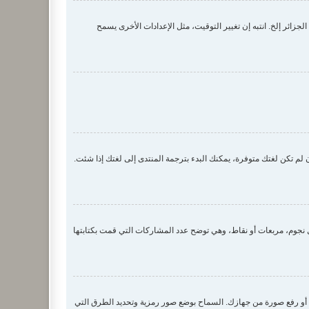
زائر إلخ. انتبه إن تغيير التوقيت، مثل الإعدادات الأخرى يسمح
لم تكن لغتك متوفرة، يمكنك البدء بترجمة المنتدى إلى لغتك إذا شئت.
جوم، مربعات أو نقاط، وهي توضح عدد المشاركات التي قمت بكتابتها
 صورة رمزية لك عن طريق واحدة من أربع طرق: Gravatar، معرض الصور، الربط مع صورة أو رفع صورة من جهازك. السماح بوضع صور رمزية وتحديد الطرق التي