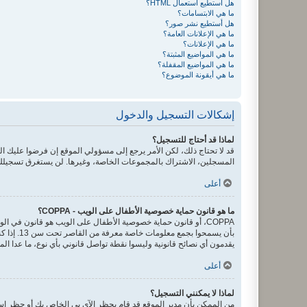
هل أستطيع استعمال HTML؟
ما هي الابتسامات؟
هل أستطيع نشر صور؟
ما هي الإعلانات العامة؟
ما هي الإعلانات؟
ما هي المواضيع المثبتة؟
ما هي المواضيع المقفلة؟
ما هي أيقونة الموضوع؟
إشكالات التسجيل والدخول
لماذا قد أحتاج للتسجيل؟
قد لا تحتاج ذلك، لكن الأمر يرجع إلى مسؤولي الموقع إن فرضوا عليك
المسجلين، الاشتراك بالمجموعات الخاصة، وغيرها. لن يستغرق تسجيلك
أعلى
ما هو قانون حماية خصوصية الأطفال على الويب - COPPA؟
يقدمون أي نصائح قانونية وليسوا نقطة تواصل قانوني بأي نوع، ما عدا ال
أعلى
لماذا لا يمكنني التسجيل؟
من الممكن بأن مدير الموقع قد قام بحظر الآي بي الخاص بك أو حظر اسم