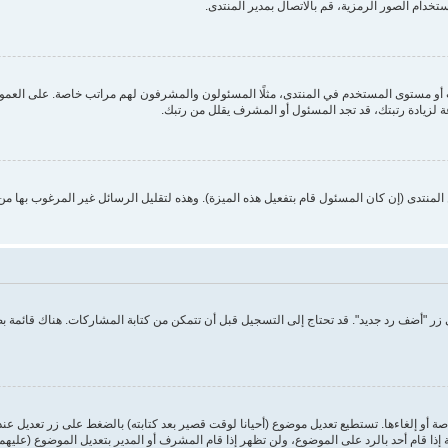
ستخدام الصور الرمزية، قم بالاتصال بمدير المنتدى.
 مستوى المستخدم في المنتدى، مثلًا المسئولون والمشرفون لهم مراتب خاصة. على العموم أ
ة لزيادة رتبتك، قد تجد المسئول أو المشرف يقلل من رتبك.
منتدى (إن كان المسئول قام بتفعيل هذه الميزة). وهذه لتقليل الرسائل غير المرغوب بها م
ر "أضف رد جديد". قد تحتاج إلى التسجيل قبل أن تتمكن من كتابة المشاركات. هناك قائمة 
ة أو إلغاءها. تستطيع تعديل موضوع (أحيانا لوقت قصير بعد كتابته) بالضغط على زر تعديل عن
ا قام أحد بالرد على الموضوع، ولن تظهر إذا قام المشرف أو المدير بتعديل الموضوع (عليهم 