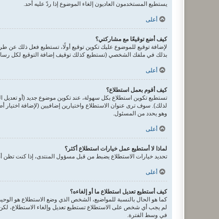
يستطيع المستخدمون العاديون إلغاء الموضوع إذا ردّ عليه أحد.
أعلى
كيف أضع توقيعًا مع مشاركتي؟
لإضافة توقيع للموضوع عليك تكوين توقيع أولًا، تستطيع فعل ذلك عن 
بذلك في ملفك الشخصي (تستطيع كذلك توقيف إضافة التوقيع لكل رسالة 
أعلى
كيف أقوم بعمل استطلاع؟
تستطيع تكوين استطلاع بكل سهولة، عند تكوين موضوع جديد (أو تعديل ا
لذلك). سوف ترى عنوان الاستطلاع واختيارين إضافيين (لإضافة اختيار 
وهو يحدد من المسئول.
أعلى
لماذا لا أستطيع عمل خيارات استطلاع أكثر؟
تحديد خيارات الاستطلاع يضبط من قبل مسؤول المنتدى، إذا كنت تظن أن
أعلى
كيف أستطيع تعديل استطلاع ما أو إلغاءه؟
كما هو الحال بالنسبة للمواضيع، الشخص الذي وضع الاستطلاع هو الوحيد 
لم يجب أي شخص على الاستطلاع تستطيع تعديل وإلغاء الاستطلاع، لكن إ
في وسط الفترة.