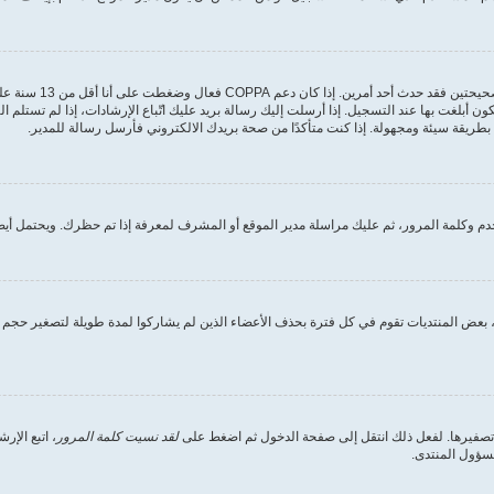
أولًا تأكد من إدخالك 
ون أبلغت بها عند التسجيل. إذا أرسلت إليك رسالة بريد عليك اتّباع الإرشادات، إذا لم تستل
طريقة سيئة ومجهولة. إذا كنت متأكدًا من صحة بريدك الالكتروني فأرسل رسالة للمدير.
 وكلمة المرور، ثم عليك مراسلة مدير الموقع أو المشرف لمعرفة إذا تم حظرك. ويحتمل أيضً
بعض المنتديات تقوم في كل فترة بحذف الأعضاء الذين لم يشاركوا لمدة طويلة لتصغير حجم ق
 تصفيرها. لفعل ذلك انتقل إلى صفحة الدخول ثم اضغط على
لقد نسيت كلمة المرور
، اتبع الإ
مسؤول المنتدى.