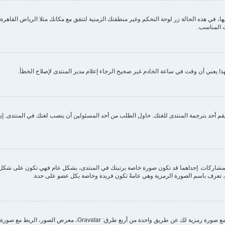
ي هذه الحالة زر لوحة التحكم وغير منطقتك الزمنية لتتفق مع مكانك مثلا الرياض القاهرة الج
 المناسب.
ا يعني أن وقت في ساعة الخادم غير صحيح الرجاء إعلام مدير المنتدى لإصلاح الخطأ.
م أحد بترجمة المنتدى للغتك. حاول الطلب من أحد المسئولين أن ينصب لغتك في المنتدى. إن 
مشاركات. إحداهما قد تكون صورة خاصة برتبتك في المنتدى، بشكل عام فهي تكون على شكل ن
بر، تعرف باسم الصورة الرمزية وهي عامةً تكون فريدة وخاصة بكل عضو على حدة.
من خلال لوحة التحكم الخاصة بك، تحت بند "الملف الشخصي" يمكنك وضع