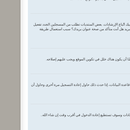
اسم المستخدم وكلمة المرور الصحيحين. إن كانتا صحيحتين فقد حدث أحد أمرين. إذا كان دعم COPPA فعال وضغطت على أنا أقل من 13 سنة عليك اتّباع الإرشادات. بعض المنتديات تطلب من المسجلين الجدد تفعيل
م البريد هل أنت متأكد من صحة عنوان بريدك؟ سبب استعمال طريقة
ا أن يكون هناك خلل في تكوين الموقع ويجب عليهم إصلاحه.
اعدة البيانات، إذا حدث ذلك حاول إعادة التسجيل مرة أخرى وحاول أن
رشادات وسوف تستطيع إعادة الدخول في أقرب وقت إن شاء الله..