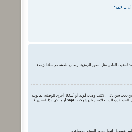
و غير لائقة؟
 للضيف العادي مثل الصور الرمزية، رسائل خاصة، مراسلة الزملاء
COPPA، أو قانون حماية خصوصية الأطفال على الويب هو قانون في الولايات المتحدة الأمريكية صدر في عام 1998 يطلب من المواقع التي تجمع معلومات من القاصرين تحت سن 13 أن تُكتَب وصاية أبوية، أو أشكال أخرى للوصاية القانونية
بأن يسمحوا بجمع معلومات خاصة معرفة من القاصر تحت سن 13. إذا كنت غير متأكد إذا كان ينطبق عليك هذا القانون بوصفك شخصا فقم بالتواصل مع مستشار قانوني للمساعدة، الرجاء الانتباه بأن شركة phpBB أو مالكي هذا المنتدى لا
يه التسجيل. اتصل بمدير الموقع للمساعدة.