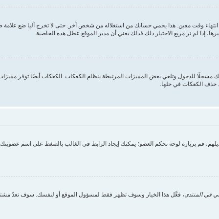
انتهاء وقت معين. هذا يحمي حسابك من استغلاله من شخص آخر. حتى لا تخرج آليا ضع علامة
ها، إذا لم تر مربع الاختيار ذلك فذلك يعني أن مدير الموقع عطل هذه الخاصية.
 مسجلًا للدخول وتلغي بعض المميزات المرتبطة بنظام الكعكات. الكعكات أيضًا توفر مميزات م
د حذف الكعكات في حلها.
تعديلهم، قم بزيارة لوحة تحكم العضو؛ يمكنك إيجاد الرابط في الغالب بالضغط على اسم عضويت
ي في المنتدى
، فعَّل هذا الخيار وسوف تظهر فقط لمسؤول الموقع أو لنفسك. سوف تعدّ مشتر