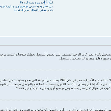
لماذا لا أجد ميزة معينة أريدها؟
من اتصل به بخصوص مواضيع أو ردود غير قانونية أ
كيف يمكنني الاتصال بمدير المنتدى؟
 التسجيل لكتابة مشاركات لك في المنتدى، على العموم التسجيل يعطيك صلاحيات ليست موجودة
 سوى دقائق معدودة لذا ننصحك بالتسجيل.
مكتوب في سؤال ”من اتصل به بخصوص مواضيع أو ردود غير قانونية أو غير لائقة؟“ .
 المستخدم الذي استعملته للتسجيل. أو من الممكن أن يكون مدير الموقع قد قام بإيقاف عمل