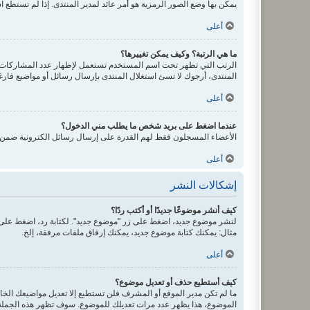
يمكن بها وضع الصور الرمزية هو أمر عائد لمدير المنتدى. إذا لم تستطع ا
أعلى
ما هي الرتبة؟ وكيف يمكن تغييرها؟
الرتب التي تظهر تحت اسم المستخدم تستعمل لإظهار عدد المشاركات أو
المنتدى، أرجوك لا تسئ استغلال المنتدى بإرسال رسائل أو مواضيع فارغ
أعلى
عندما اضغط على بريد شخص ما يطلب مني الدخول؟
الأعضاء المسجلون فقط لهم القدرة على إرسال رسائل الكترونية ضمن ال
أعلى
إشكالات النشر
كيف أنشر موضوعًا جديدًا أو أكتب ردًا؟
لنشر موضوع جديد، اضغط على زر "موضوع جديد". لكتابة رد، اضغط على ز
مثال: يمكنك كتابة موضوع جديد، يمكنك إرفاق ملفات مرفقة، إلخ.
أعلى
كيف أستطيع حذف أو تعديل موضوع؟
ما لم تكن مدير الموقع أو المشرف فلن تستطيع إلا تعديل مواضيعك الخاص
الموضوع، هذا يظهر عدد مرات تعديلك للموضوع. سوف تظهر هذه الجملة إذ