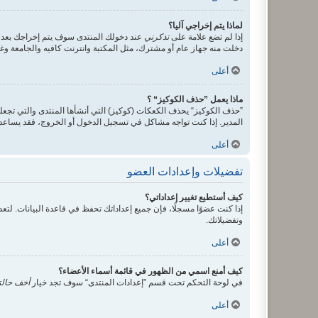
لماذا يتم إخراجي آليا؟
إذا لم تضع علامة على
تذكرني
عند دخولك المنتدى سوف يتم إخراجك بعد 
دخلت منه جهاز عام أو مشترك، مثل المكتبة وانترنت كافيه والجامعة وغير
أعلى
ماذا يعمل ”حذف الكوكيز“ ؟
”حذف الكوكيز“ يحذف الكعكات (كوكيز) التي أنشأها المنتدى والتي تجعلك
المدير. إذا كنت تواجه مشاكل في تسجيل الدخول أو الخروج، فقد يساع
أعلى
تفضيلات وإعدادات العضو
كيف أستطيع تغيير إعداداتي؟
إذا كنت عضوًا مسجلًا، فإن جميع إعداداتك تحفظ في قاعدة البيانات. ل
وتفضيلاتك.
أعلى
كيف أمنع اسمي من الظهور في قائمة أسماء الأعضاء؟
في لوحة التحكم تحت قسم ”إعدادات المنتدى“ سوف تجد خيار
أخف حالت
أعلى