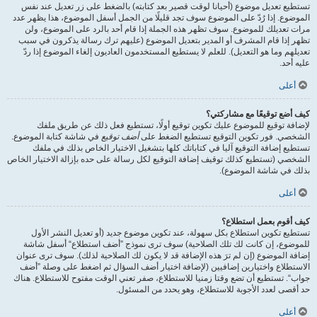
تستطيع تعديل موضوع (أحيانا لوقت قصير بعد كتابته) بالضغط على زر تعديل عند نفس
الموضوع. إذا رُدّ على الموضوع سوف تجد قليلًا من الجمل أسفل الموضوع، هذا يظهر عدد
مرات تعديلك للموضوع. سوف تظهر هذه الجملة إذا قام أحد بالرد على الموضوع، ولن
تظهر إذا قام المشرف أو المدير بتعديل الموضوع (عليهم ترك رسالة يذكرون في سبب
تعديلهم وما هو التعديل). للعلم لا يستطيع المستخدمون العاديون إلغاء الموضوع إذا ردّ
عليه أحد.
أعلى
كيف أضع توقيعًا مع مشاركتي؟
لإضافة توقيع للموضوع عليك تكوين توقيع أولًا، تستطيع فعل ذلك عن طريق ملفك
الشخصي. فور تكوين التوقيع تستطيع الضغط على
أضف توقيع
في شاشة كتابة الموضوع.
تستطيع إضافة التوقيع آليا في كتاباتك كلها بتشغيل الاختيار الخاص بذلك في ملفك
الشخصي (تستطيع كذلك توقيف إضافة التوقيع لكل رسالة على حده بإزالة الاختيار الخاص
بذلك في شاشة الموضوع).
أعلى
كيف أقوم بعمل استطلاع؟
تستطيع تكوين استطلاع بكل سهولة، عند تكوين موضوع جديد (أو تعديل النشر الأول
للموضوع، إن كانت لك تلك الصلاحية) سوف ترى نموذج ”أضف استطلاع“ أسفل شاشة
إضافة الموضوع (إن لم ترَ هذه الإضافة قد لا يكون لك الصلاحية لذلك). سوف ترى عنوان
الاستطلاع واختيارين إضافيين (لإضافة اختيار أضف السؤال ثم اضغط على وصلة ”أضف
جواب“. تستطيع أن تضع وقتا زمنيا للاستطلاع، صفر تعني الوقت مفتوح للاستطلاع. هناك
حد أقصى لعدد الأجوبة للاستطلاع، وهو يحدد من المسئول.
أعلى