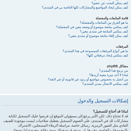
كيف يمكن البحث عن عضو؟
كيف يمكن إيجاد المواضيع والمشاركات كلها الخاصة بي في المنتدى؟
قائمة المتابعات والمفضلة
ما هو الفرق بين المتابعات والمفضلة؟
كيف يمكنني متابعة موضوع أو وضعه معين في المفضلة؟
كيف يمكنني المتابعة في منتدى معين؟
كيف يمكن إلغاء متابعة موضوع أو منتدى معين؟
المرفقات
ما هي أنواع المرفقات الممسوحة في هذا المنتدى؟
كيف يمكنني إيجاد مرفقاتي كلها؟
مشاكل phpBB
من برمج هذا المنتدى؟
لماذا لا أجد ميزة معينة أريدها؟
من اتصل به بخصوص مواضيع أو ردود غير قانونية أو غير لائقة؟
كيف يمكنني الاتصال بمدير المنتدى؟
إشكالات التسجيل والدخول
لماذا قد أحتاج للتسجيل؟
قد لا تحتاج ذلك، لكن الأمر يرجع إلى مسؤولي الموقع إن فرضوا عليك التسجيل لكتابة
مشاركات لك في المنتدى، على العموم التسجيل يعطيك صلاحيات ليست موجودة للضيف
العادي مثل الصور الرمزية، رسائل خاصة، مراسلة الزملاء المسجلين، الاشتراك
بالمجموعات الخاصة، وغيرها. لن يستغرق تسجيلك سوى دقائق معدودة لذا ننصحك