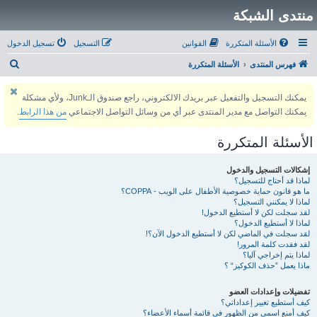
منتدى الشبكة
الأسئلة المتكررة
القوانين
التسجيل
تسجيل الدخول
ب
فهرس المنتدى
الأسئلة المتكررة
ح
يمكنك التسجيل والتفعيل عبر بريدك الالكتروني، راجع صندوق الـJunk، ولأي مشكلة
ث
يمكنك التواصل مع مدير المنتدى عبر أي من وسائل التواصل الاجتماعي
من هذا الرابط
.
الأسئلة المتكررة
إشكالات التسجيل والدخول
لماذا قد أحتاج للتسجيل؟
ما هو قانون حماية خصوصية الأطفال على الويب - COPPA؟
لماذا لا يمكنني التسجيل؟
لقد سجلت لكن لا أستطيع الدخول!
لماذا لا أستطيع الدخول؟
لقد سجلت في الماضي لكن لا أستطيع الدخول الآن؟!
لقد فقدت كلمة المرور!
لماذا يتم إخراجي آليا؟
ماذا يعمل ”حذف الكوكيز“ ؟
تفضيلات وإعدادات العضو
كيف أستطيع تغيير إعداداتي؟
كيف أمنع اسمي من الظهور في قائمة أسماء الأعضاء؟