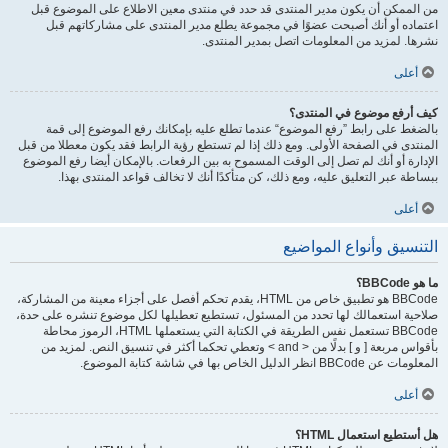
من الممكن أن يكون مدير المنتدى قد حدد في منتدى معين الاطلاع على الموضوع قبل
اعتماده أو أنك أصبحت عضوًا في مجموعة يطلع مدير المنتدى على مشاركاتهم قبل
نشرها. لمزيد من المعلومات اتصل بمدير المنتدى.
أعلى
كيف أرفع موضوع في المنتدى؟
بالضغط على رابط ”رفع الموضوع“ عندما تطلع عليه بإمكانك رفع الموضوع إلى قمة
المنتدى في الصفحة الأولى. ومع ذلك إذا لم تستطع رؤية الرابط فقد يكون معطلا من قبل
الإدارة أو أنك لم تصل إلى الوقت المسموح به بين الرفعات. بالإمكان أيضا رفع الموضوع
ببساطة عبر التعليق عليه، ومع ذلك، كن متأكدًا أنك لا تخالف قواعد المنتدى بهذا.
أعلى
التنسيق وأنواع المواضيع
ما هو BBCode؟
BBCode هو تطبيق خاص من HTML، يقدم تحكم أفصل على أجزاء معينة من المشاركة،
صلاحية استعمالك لها تحدد من المسئول، تستطيع تعطيلها لكل موضوع تنشره على حدة،
BBCode تستعمل نفس الطريقة في الكتابة التي يستعملها HTML، الرموز محاطة
بأقواس مربعة [ و ] بدلًا من < and > وتعطي تحكما أكثر في تنسيق النص. لمزيد من
المعلومات عن BBCode انظر الدليل الخاص بها في شاشة كتابة الموضوع.
أعلى
هل أستطيع استعمال HTML؟