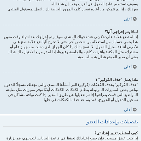
وسوف تستطيع إعادة الدخول في أقرب وقت إن شاء الله..
مع ذلك ، إذا لم تتمكن من أعاده تعيين كلمه المرور الخاصة بك ، اتصل بمسؤول المنتدى.
أعلى
لماذا يتم إخراجي آليا؟
إذا لم تضع علامة على
تذكرني
عند دخولك المنتدى سوف يتم إخراجك بعد انتهاء وقت معين.
هذا يحمي حسابك من استغلاله من شخص آخر. حتى لا تخرج آليا ضع علامة صح على
تذكرني
أثناء تسجيل الدخول، لا ننصح بذلك إذا كان الجهاز الذي دخلت منه جهاز عام أو
مشترك، مثل المكتبة وانترنت كافيه والجامعة وغيرها، إذا لم تر مربع الاختيار ذلك فذلك
يعني أن مدير الموقع عطل هذه الخاصية.
أعلى
ماذا يعمل ”حذف الكوكيز“ ؟
”حذف الكوكيز“ يحذف الكعكات (كوكيز) التي أنشأها المنتدى والتي تجعلك مسجلًا للدخول
وتلغي بعض المميزات المرتبطة بنظام الكعكات. الكعكات أيضًا توفر مميزات مثل متابعة
المواضيع التي قمت بقراءتها إذا تم تفعيلها عن طريق المدير. إذا كنت تواجه مشاكل في
تسجيل الدخول أو الخروج، فقد يساعد حذف الكعكات في حلها.
أعلى
تفضيلات وإعدادات العضو
كيف أستطيع تغيير إعداداتي؟
إذا كنت عضوًا مسجلًا، فإن جميع إعداداتك تحفظ في قاعدة البيانات. لتعديلهم، قم بزيارة