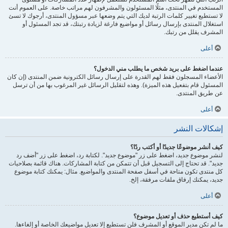
المستخدم في المنتدى، مثلًا المسئولون والمشرفون لهم مراتب خاصة. على العموم أنت
لا تستطيع تغيير كلمات الرتبة لديك التي يتم وضعها عبر مسؤول المنتدى، أرجوك لا تسئ
استغلال المنتدى بإرسال رسائل أو مواضيع فارغة لزيادة رتبتك، قد تجد المسئول أو
المشرف يقلل من رتبك.
أعلى
عندما اضغط على بريد شخص ما يطلب مني الدخول؟
الأعضاء المسجلون فقط لهم القدرة على إرسال رسائل الكترونية ضمن المنتدى (إن كان
المسئول قام بتفعيل هذه الميزة). وهذه لتقليل الرسائل غير المرغوب بها من أن ترسل
عن طريق المنتدى.
أعلى
إشكالات النشر
كيف أنشر موضوعًا جديدًا أو أكتب ردًا؟
لنشر موضوع جديد، اضغط على زر "موضوع جديد". لكتابة رد، اضغط على زر "أضف رد
جديد". قد تحتاج إلى التسجيل قبل أن تتمكن من كتابة المشاركات. هناك قائمة بصلاحيات
كل منتدى تكون متاحة في أسفل صفحة المنتدى والمواضيع. مثال: يمكنك كتابة موضوع
جديد، يمكنك إرفاق ملفات مرفقة، إلخ.
أعلى
كيف أستطيع حذف أو تعديل موضوع؟
ما لم تكن مدير الموقع أو المشرف فلن تستطيع إلا تعديل مواضيعك الخاصة أو إلغاءها.