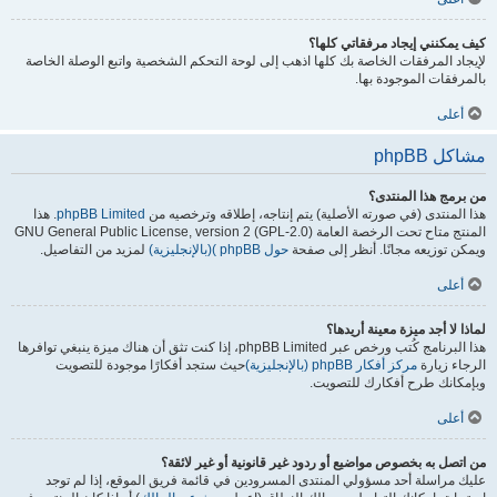
كيف يمكنني إيجاد مرفقاتي كلها؟
لإيجاد المرفقات الخاصة بك كلها اذهب إلى لوحة التحكم الشخصية واتبع الوصلة الخاصة
بالمرفقات الموجودة بها.
أعلى
مشاكل phpBB
من برمج هذا المنتدى؟
هذا المنتدى (في صورته الأصلية) يتم إنتاجه، إطلاقه وترخصيه من
phpBB Limited
. هذا
المنتج متاح تحت الرخصة العامة GNU General Public License, version 2 (GPL-2.0)
ويمكن توزيعه مجانًا. أنظر إلى صفحة
حول phpBB )(بالإنجليزية)
لمزيد من التفاصيل.
أعلى
لماذا لا أجد ميزة معينة أريدها؟
هذا البرنامج كُتب ورخص عبر phpBB Limited، إذا كنت تثق أن هناك ميزة ينبغي توافرها
الرجاء زيارة
مركز أفكار phpBB (بالإنجليزية)
حيث ستجد أفكارًا موجودة للتصويت
وبإمكانك طرح أفكارك للتصويت.
أعلى
من اتصل به بخصوص مواضيع أو ردود غير قانونية أو غير لائقة؟
عليك مراسلة أحد مسؤولي المنتدى المسرودين في قائمة فريق الموقع، إذا لم توجد