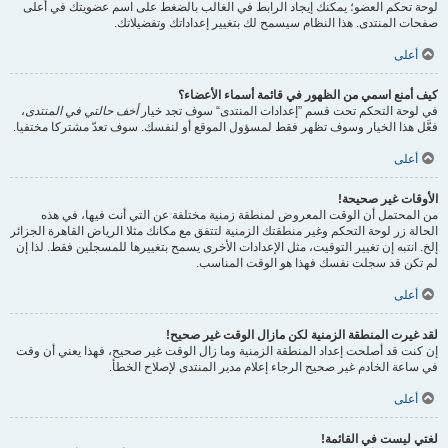
لوحة تحكم العضو؛ يمكنك إيجاد الرابط في الغالب بالضغط على اسم عضويتك في أعلى
صفحات المنتدى. هذا النظام سيسمح لك بتغيير إعداداتك وتفضيلاتك.
أعلى
كيف أمنع اسمي من الظهور في قائمة أسماء الأعضاء؟
في لوحة التحكم تحت قسم ”إعدادات المنتدى“ سوف تجد خيار
أخف حالتي في المنتدى
،
فعَّل هذا الخيار وسوف تظهر فقط لمسؤول الموقع أو لنفسك. سوف تعدّ مشتركا مختفيا.
أعلى
الأوقات غير صحيحة!
من المحتمل أن الوقت المعروض لمنطقة زمنية مختلفة عن التي أنت فيها، في هذه
الحالة زر لوحة التحكم وغير منطقتك الزمنية لتتفق مع مكانك مثلا الرياض القاهرة الجزائر
إلخ. انتبه إن تغيير التوقيت، مثل الإعدادات الأخرى يسمح بتغييرها للمسجلين فقط. لذا إن
لم تكن قد سجلت نفسك فهذا هو الوقت المناسب.
أعلى
لقد غيرت المنطقة الزمنية لكن مازال الوقت غير صحيح!
إن كنت قد أصلحت إعداد المنطقة الزمنية وما زال الوقت غير صحيح، فهذا يعني أن وقت
في ساعة الخادم غير صحيح الرجاء إعلام مدير المنتدى لإصلاح الخطأ.
أعلى
لغتي ليست في القائمة!