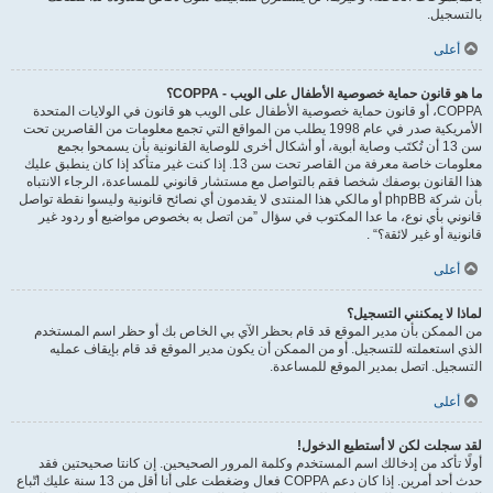
بالتسجيل.
أعلى
ما هو قانون حماية خصوصية الأطفال على الويب - COPPA؟
COPPA، أو قانون حماية خصوصية الأطفال على الويب هو قانون في الولايات المتحدة
الأمريكية صدر في عام 1998 يطلب من المواقع التي تجمع معلومات من القاصرين تحت
سن 13 أن تُكتَب وصاية أبوية، أو أشكال أخرى للوصاية القانونية بأن يسمحوا بجمع
معلومات خاصة معرفة من القاصر تحت سن 13. إذا كنت غير متأكد إذا كان ينطبق عليك
هذا القانون بوصفك شخصا فقم بالتواصل مع مستشار قانوني للمساعدة، الرجاء الانتباه
بأن شركة phpBB أو مالكي هذا المنتدى لا يقدمون أي نصائح قانونية وليسوا نقطة تواصل
قانوني بأي نوع، ما عدا المكتوب في سؤال ”من اتصل به بخصوص مواضيع أو ردود غير
قانونية أو غير لائقة؟“ .
أعلى
لماذا لا يمكنني التسجيل؟
من الممكن بأن مدير الموقع قد قام بحظر الآي بي الخاص بك أو حظر اسم المستخدم
الذي استعملته للتسجيل. أو من الممكن أن يكون مدير الموقع قد قام بإيقاف عمليه
التسجيل. اتصل بمدير الموقع للمساعدة.
أعلى
لقد سجلت لكن لا أستطيع الدخول!
أولًا تأكد من إدخالك اسم المستخدم وكلمة المرور الصحيحين. إن كانتا صحيحتين فقد
حدث أحد أمرين. إذا كان دعم COPPA فعال وضغطت على أنا أقل من 13 سنة عليك اتّباع