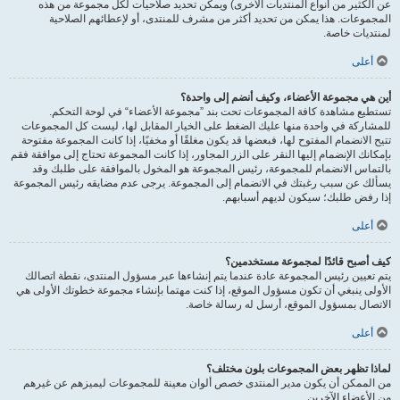
عن الكثير من أنواع المنتديات الأخرى) ويمكن تحديد صلاحيات لكل مجموعة من هذه
المجموعات. هذا يمكن من تحديد أكثر من مشرف للمنتدى، أو لإعطائهم الصلاحية
لمنتديات خاصة.
أعلى
أين هي مجموعة الأعضاء، وكيف أنضم إلى واحدة؟
تستطيع مشاهدة كافة المجموعات تحت بند ”مجموعة الأعضاء“ في لوحة التحكم.
للمشاركة في واحدة منها عليك الضغط على الخيار المقابل لها، ليست كل المجموعات
تتيح الانضمام المفتوح لها، فبعضها قد يكون مغلقًا أو مخفيًا، إذا كانت المجموعة مفتوحة
بإمكانك الإنضمام إليها النقر على الزر المجاور، إذا كانت المجموعة تحتاج إلى موافقة فقم
بالتماس الانضمام للمجموعة، رئيس المجموعة هو المخول بالموافقة على طلبك وقد
يسألك عن سبب رغبتك في الانضمام إلى المجموعة. يرجى عدم مضايقه رئيس المجموعة
إذا رفض طلبك؛ سيكون لديهم أسبابهم.
أعلى
كيف أصبح قائدًا لمجموعة مستخدمين؟
يتم تعيين رئيس المجموعة عادة عندما يتم إنشاءها عبر مسؤول المنتدى، نقطة اتصالك
الأولى ينبغي أن تكون مسؤول الموقع، إذا كنت مهتما بإنشاء مجموعة خطوتك الأولى هي
الاتصال بمسؤول الموقع، أرسل له رسالة خاصة.
أعلى
لماذا تظهر بعض المجموعات بلون مختلف؟
من الممكن أن يكون مدير المنتدى خصص ألوان معينة للمجموعات ليميزهم عن غيرهم
من الأعضاء الآخرين.