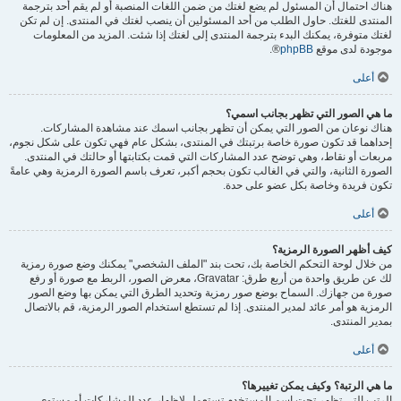
هناك احتمال أن المسئول لم يضع لغتك من ضمن اللغات المنصبة أو لم يقم أحد بترجمة
المنتدى للغتك. حاول الطلب من أحد المسئولين أن ينصب لغتك في المنتدى. إن لم تكن
لغتك متوفرة، يمكنك البدء بترجمة المنتدى إلى لغتك إذا شئت. المزيد من المعلومات
موجودة لدى موقع
phpBB
®.
أعلى
ما هي الصور التي تظهر بجانب اسمي؟
هناك نوعان من الصور التي يمكن أن تظهر بجانب اسمك عند مشاهدة المشاركات.
إحداهما قد تكون صورة خاصة برتبتك في المنتدى، بشكل عام فهي تكون على شكل نجوم،
مربعات أو نقاط، وهي توضح عدد المشاركات التي قمت بكتابتها أو حالتك في المنتدى.
الصورة الثانية، والتي في الغالب تكون بحجم أكبر، تعرف باسم الصورة الرمزية وهي عامةً
تكون فريدة وخاصة بكل عضو على حدة.
أعلى
كيف أظهر الصورة الرمزية؟
من خلال لوحة التحكم الخاصة بك، تحت بند "الملف الشخصي" يمكنك وضع صورة رمزية
لك عن طريق واحدة من أربع طرق: Gravatar، معرض الصور، الربط مع صورة أو رفع
صورة من جهازك. السماح بوضع صور رمزية وتحديد الطرق التي يمكن بها وضع الصور
الرمزية هو أمر عائد لمدير المنتدى. إذا لم تستطع استخدام الصور الرمزية، قم بالاتصال
بمدير المنتدى.
أعلى
ما هي الرتبة؟ وكيف يمكن تغييرها؟
الرتب التي تظهر تحت اسم المستخدم تستعمل لإظهار عدد المشاركات أو مستوى