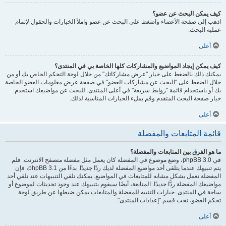
كيف يمكن البحث عن عضو؟
اذهب إلى صفحة الأعضاء واضغط على البحث عن عضو واملأ الخيارات والحقول لإتمام
عملية البحث.
أعلى
كيف يمكن إيجاد المواضيع والمشاركات كلها الخاصة بي في المنتدى؟
يمكنك ذلك بالضغط على خيار "عرض مشاركاتك" من خلال لوحة التحكم الخاص بك أو من
خلال الضغط على "البحث عن مشاركات العضو" في صفحة عرض معلومات العضو الخاصة
بك أو باستخدام قائمة "روابط سريعة" في أعلى المنتدى. للبحث عن مواضيعك استخدم
خيار صفحة البحث المتقدم وقم بملء الخيارات المناسبة لذلك.
أعلى
قائمة المتابعات والمفضلة
ما هو الفرق بين المتابعات والمفضلة؟
في phpBB 3.0، وضع موضوع في المفضلة كان يعمل مثل مفضلة متصفح الانترنت. فلم
يتم تنبيهك عندما يتلقى أحد مواضيع المفضلة لديك ردًا جديدًا. بدءًا من phpBB 3.1، فإن
المفضلة تعمل بشكل مشابه للمتابعات في المواضيع. يمكنك تلقي التنبيهات عند تلقي أحد
مواضيعك المفضلة ردًّا جديدًا. المتابعة، أيضًا سيقوم بتنبيهك عند وجود تحديثات لموضوع أو
ساحة في المنتدى. خيارات التنبيه للمفضلة والمتابعات يمكن ضبطها عن طريق لوحة
تحكم العضو، تحت قسم "إعدادات المنتدى".
أعلى