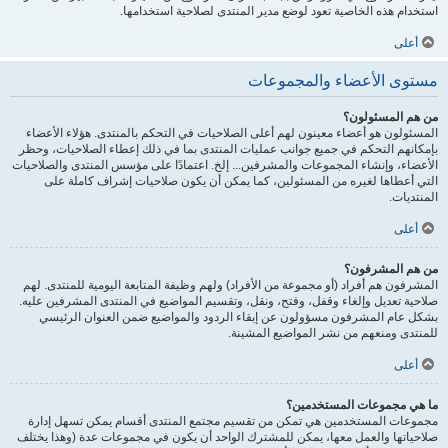
استخدام هذه الخاصية تعود لوضع مدير المنتدى لصلاحية استخدامها.
أعلى
مستوى الأعضاء والمجموعات
من هم المسئولون؟
المسئولون هو أعضاء معينون لهم أعلى الصلاحيات في التحكم بالمنتدى. هؤلاء الأعضاء
بإمكانهم التحكم في جميع جوانب عمليات المنتدى بما في ذلك إعطاء الصلاحيات، وحظر
الأعضاء، وإنشاء المجموعات والمشرفين... إلخ. اعتمادًا على مؤسس المنتدى والصلاحيات
التي أعطاها لغيره من المسئولين، كما يمكن أن يكون صلاحيات إشراف كاملة على
المنتديات.
أعلى
من هم المشرفون؟
المشرفون هم أفراد (أو مجموعة من الأفراد) ولهم وظيفة المتابعة اليومية للمنتدى. لهم
صلاحية تعديل وإلغاء وقفل، وفتح، ونقل، وتقسيم المواضيع في المنتدى المشرفين عليه.
بشكل عام المشرفون مسؤولون عن إبقاء الردود والمواضيع ضمن العنوان الرئيسي
للمنتدى ومنعهم من نشر المواضيع المشينة.
أعلى
ما هي مجموعات المستخدمين؟
مجموعات المستخدمين هي تمكن من تقسيم مجتمع المنتدى أقسام يمكن تسهل إدارة
صلاحياتها والعمل معها، يمكن للمشترك الواحد أن يكون في مجموعات عدة (وهذا يختلف