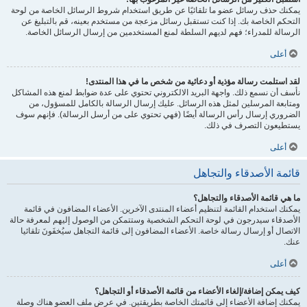
يمكنك حذف رسائل عضو ما تلقائيًا عن طريق استخدام شروط الرسائل الخاصة من لوحة
التحكم الخاصة بك. إذا كنت تستقبل رسائل مزعجة من مستخدم بعينه، قم بالتبليغ عن
الرسالة للمدراء؛ فهم لديهم السلطة لمنع المستخدمين من إرسال الرسائل الخاصة.
أعلى
لقد استلمت رسالة مؤذية أو دعائية من شخص ما في هذا المنتدى!
نأسف أن نسمع ذلك. واجهة البريد الالكتروني تحتوي على عدة ضوابط لمنع هذه المشاكل
ومتابعة المرسلين لمثل هذه الرسائل. عليك إرسال الرسالة بالكامل للمسؤول، من
الضروري إرسال رأس الرسالة أيضًا (فهي تحتوي على من أرسل الرسالة). فإنهم سوف
يستطيعون التصرف في ذلك.
أعلى
قائمة الأصدقاء والتجاهل
ما هي قائمة الأصدقاء والتجاهل؟
يمكنك استخدام القائمة لتنظيم أعضاء المنتدى الآخرين. الأعضاء المضافون في قائمة
الأصدقاء سيدرجون في لوحة التحكم الشخصية وستتمكن من الوصول إليهم لمعرفة حالة
الاتصال أو إرسال رسالة خاصة. الأعضاء المضافون إلى قائمة التجاهل سيُخفَونَ تلقائيا
عنك.
أعلى
كيف يمكن إضافة/إلغاء الأعضاء من قائمة الأصدقاء أو التجاهل؟
يمكنك إضافة الأعضاء إلى قائمتك الخاصة بطريقتين. في عرض ملف العضو هناك وصلة