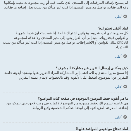
لم يسمح بإضافة المرفقات إلى المنتدى الذي تكتب فيه، أو ربما مجموعات معينة بإمكانها
رفع المرفقات، تواصل مع مدير المنتدى إذا كنت غير متأكد من سبب تعذر إضافة مرفقات.
أعلى
لماذا أتلقى تحذيرات؟
كل مدير منتدى لديه شروط وقوانين اشتراك خاصة. إذا قمت بتجاوز هذه الشروط
والقوانين فيحذرونك. انتبه إلى أن القرار يعود إلى مدير المنتدى ولا علاقة لمجموعة
phpBB بتلك القوانين أو الاشتراطات. تواصل مع مدير المنتدى إذا كنت غير متأكد من سبب
التحذيرات.
أعلى
كيف يمكنني إرسال التقرير عن مشاركة للمشرف؟
إذا سمح مدير المنتدى بذلك، اذهب إلى المشاركة المراد التقرير عنها وستجد أيقونة خاصة
للتقرير عن الموضوع. اضغط على الأيقونة وقم بالخطوات لإتمام عملية التقرير.
أعلى
ما هي أيقونة حفظ الموضوع الموجودة في صفحة كتابة المواضيع؟
هي خاصية تسمح لك بحفظ مسودة من الموضوع لإكماله في وقت لاحق حتى تتمكن من
إضافته. لمعرفة المزيد اتجه إلى لوحة التحكم الشخصية واتبع الروابط.
أعلى
لماذا تحتاج مواضيعي للموافقة عليها؟