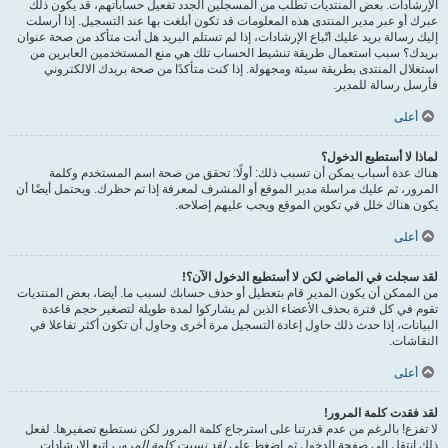
الإرشادات. بعض المنتديات تطلب من المسجلين الجدد تفعيل حساباتهم، قد يكون ذلك
عبرك أو عبر مدير المنتدى هذه المعلومات قد تكون أبلغت بها عند التسجيل. إذا أرسلت
إليك رسالة بريد عليك اتّباع الإرشادات، إذا لم تستلم البريد هل أنت متأكد من صحة عنوان
بريدك؟ سبب استعمال طريقة تنشيط الحساب تلك هي منع المستخدمين العابرين من
استغلال المنتدى بطريقة سيئة ومجهولة. إذا كنت متأكدًا من صحة بريدك الالكتروني
فأرسل رسالة للمدير.
أعلى
لماذا لا أستطيع الدخول؟
هناك عدة أسباب يمكن أن تسبب ذلك: أولًا: تحقق من صحة اسم المستخدم وكلمة
المرور، ثم عليك مراسلة مدير الموقع أو المشرف لمعرفة إذا تم حظرك. ويحتمل أيضًا أن
يكون هناك خلل في تكوين الموقع ويجب عليهم إصلاحه.
أعلى
لقد سجلت في الماضي لكن لا أستطيع الدخول الآن؟!
من الممكن أن يكون المدير قام بتعطيل أو حذف حسابك لسبب ما. أيضا، بعض المنتديات
تقوم في كل فترة بحذف الأعضاء الذين لم يشاركوا لمدة طويلة لتصغير حجم قاعدة
البيانات، إذا حدث ذلك حاول إعادة التسجيل مرة أخرى وحاول أن تكون أكثر تفاعلا في
النقاشات.
أعلى
لقد فقدت كلمة المرور!
لا تفزع! بالرغم من عدم قدرتنا على استرجاع كلمة المرور لكن نستطيع تصفيرها. لفعل
ذلك انتقل إلى صفحة الدخول ثم اضغط على
لقد نسيت كلمة المرور
، اتبع الإرشادات