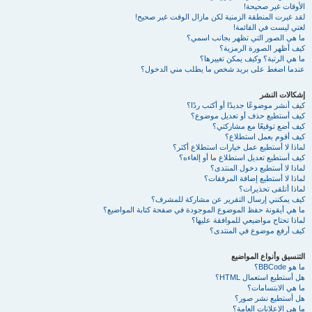
الأوقات غير صحيحة!
لقد غيرت المنطقة الزمنية لكن مازال الوقت غير صحيح!
لغتي ليست في القائمة!
ما هي الصور التي تظهر بجانب اسمي؟
كيف أظهر الصورة الرمزية؟
ما هي الرتبة؟ وكيف يمكن تغييرها؟
عندما اضغط على بريد شخص ما يطلب مني الدخول؟
إشكالات النشر
كيف أنشر موضوعًا جديدًا أو أكتب ردًا؟
كيف أستطيع حذف أو تعديل موضوع؟
كيف أضع توقيعًا مع مشاركتي؟
كيف أقوم بعمل استطلاع؟
لماذا لا أستطيع عمل خيارات استطلاع أكثر؟
كيف أستطيع تعديل استطلاع ما أو إلغاءه؟
لماذا لا أستطيع دخول المنتدى؟
لماذا لا أستطيع إضافة المرفقات؟
لماذا أتلقى تحذيرات؟
كيف يمكنني إرسال التقرير عن مشاركة للمشرف؟
ما هي أيقونة حفظ الموضوع الموجودة في صفحة كتابة المواضيع؟
لماذا تحتاج مواضيعي للموافقة عليها؟
كيف أرفع موضوع في المنتدى؟
التنسيق وأنواع المواضيع
ما هو BBCode؟
هل أستطيع استعمال HTML؟
ما هي الابتسامات؟
هل أستطيع نشر صور؟
ما هي الإعلانات العامة؟