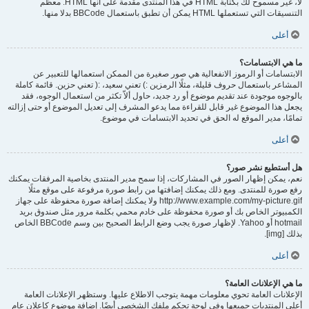
لا، غير مسموح لك بكتابة HTML في هذا المنتدى مقدمة على أنها HTML. معظم
التنسيقات التي تستعملها HTML يمكن أن تطبق باستعمال BBCode بدلا منها.
أعلى
ما هي الابتسامات؟
الابتسامات أو الرموز الانفعالية هي صور صغيرة من الممكن استعمالها للتعبير عن
المشاعر باستعمال حروف قليلة، مثلًا الرمزين :) تعني سعيد، :( تعني حزين. قائمة كاملة
بالوجوه موجودة عند تقديم موضوع أو رد جديد، حاول ألاّ تكثر من استعمال الوجوه، فقد
يجعل هذا الموضوع غير قابل للقراءة مما يدعو المشرف إلى تعديل الموضوع أو حتى إزالته
تمامًا، مدير الموقع له الحق في تحديد الابتسامات في موضوع.
أعلى
هل أستطيع نشر صور؟
نعم، يمكن إظهار الصور في المشاركات، إذا سمح مدير المنتدى بخاصية المرفقات يمكنك
رفع صورة للمنتدى. ومع ذلك يمكنك إضافتها من رابط صورة مرفوعة على موقع مثلًا
http://www.example.com/my-picture.gif ولا يمكنك إضافة صورة محفوظة على جهاز
الكمبيوتر الخاص بك أو صورة محفوظة على خادم محمي بكلمة مرور مثل صندوق بريد
hotmail أو Yahoo. لإظهار صورة يجب وضع الرابط الصحيح بين وسم BBCode الخاص
بذلك [img].
أعلى
ما هي الإعلانات العامة؟
الإعلانات العامة تحوي معلومات مهمة يتوجب الاطلاع عليها. وستظهر الإعلانات العامة
أعلى المنتديات جميعها وفي لوحة تحكم ملفك الشخصي أيضًا. إضافة موضوع كإعلان عام