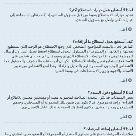
لماذا لا أستطيع عمل خيارات استطلاع أكثر؟
تحديد خيارات الاستطلاع يضبط من قبل مسؤول المنتدى، إذا كنت تظن أنك بحاجة إلى
خيارات أكثر تواصل مع مسؤول المنتدى.
أعلى
كيف أستطيع تعديل استطلاع ما أو إلغاءه؟
كما هو الحال بالنسبة للمواضيع، الشخص الذي وضع الاستطلاع هو الوحيد الذي يستطيع
تعديلها أو إلغائها، أو المشرف أو المسئول. لتعديل استطلاع اضغط تعديل على أول إرسال
للموضوع (وهي دائمًا مرتبطة بالاستطلاع الذي تم وضعه). إن لم يجب أي شخص على
الاستطلاع تستطيع تعديل وإلغاء الاستطلاع، لكن إن أُجيب عليه فالمشرف والمسئول هما
الأشخاص الوحيدون المسموح لهم بالتعديل والإلغاء. وهذا لمنع الأشخاص من تغيير
الأسئلة والأجوبة وتزوير الاستطلاعات في وسط الفترة.
أعلى
لماذا لا أستطيع دخول المنتدى؟
بعض المنتديات قد تكون محددة الصلاحية لمجموعة معينة أو مسجلين معينين للاطلاع أو
القراءة أو إضافة موضوع. قد لا تكون من ضمن تلك المجموعة أو المسجلين. وحدهم
المشرفون ومدير المنتدى يمكنهم إعطاؤك الصلاحية لذلك. عليك الاتصال بهم.
أعلى
لماذا لا أستطيع إضافة المرفقات؟
صلاحيات المرفقات تمنح على مستوى المنتدى أو المجموعة أو العضو، مدير المنتدى ربما