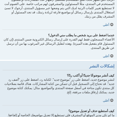
المستخدم في المنتدى، مثلًا المسئولون والمشرفون لهم مراتب خاصة. على العموم أنت
لا تستطيع تغيير كلمات الرتبة لديك التي يتم وضعها عبر مسؤول المنتدى، أرجوك لا تسئ
استغلال المنتدى بإرسال رسائل أو مواضيع فارغة لزيادة رتبتك، قد تجد المسئول أو
المشرف يقلل من رتبك.
أعلى
عندما اضغط على بريد شخص ما يطلب مني الدخول؟
الأعضاء المسجلون فقط لهم القدرة على إرسال رسائل الكترونية ضمن المنتدى (إن كان
المسئول قام بتفعيل هذه الميزة). وهذه لتقليل الرسائل غير المرغوب بها من أن ترسل
عن طريق المنتدى.
أعلى
إشكالات النشر
كيف أنشر موضوعًا جديدًا أو أكتب ردًا؟
لنشر موضوع جديد، اضغط على زر "موضوع جديد". لكتابة رد، اضغط على زر "أضف رد
جديد". قد تحتاج إلى التسجيل قبل أن تتمكن من كتابة المشاركات. هناك قائمة بصلاحيات
كل منتدى تكون متاحة في أسفل صفحة المنتدى والمواضيع. مثال: يمكنك كتابة موضوع
جديد، يمكنك إرفاق ملفات مرفقة، إلخ.
أعلى
كيف أستطيع حذف أو تعديل موضوع؟
ما لم تكن مدير الموقع أو المشرف فلن تستطيع إلا تعديل مواضيعك الخاصة أو إلغاءها.