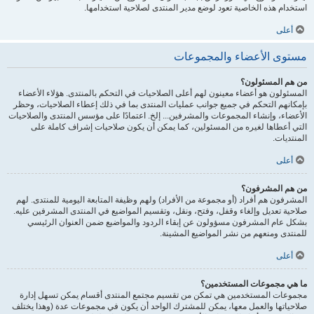
استخدام هذه الخاصية تعود لوضع مدير المنتدى لصلاحية استخدامها.
أعلى
مستوى الأعضاء والمجموعات
من هم المسئولون؟
المسئولون هو أعضاء معينون لهم أعلى الصلاحيات في التحكم بالمنتدى. هؤلاء الأعضاء
بإمكانهم التحكم في جميع جوانب عمليات المنتدى بما في ذلك إعطاء الصلاحيات، وحظر
الأعضاء، وإنشاء المجموعات والمشرفين... إلخ. اعتمادًا على مؤسس المنتدى والصلاحيات
التي أعطاها لغيره من المسئولين، كما يمكن أن يكون صلاحيات إشراف كاملة على
المنتديات.
أعلى
من هم المشرفون؟
المشرفون هم أفراد (أو مجموعة من الأفراد) ولهم وظيفة المتابعة اليومية للمنتدى. لهم
صلاحية تعديل وإلغاء وقفل، وفتح، ونقل، وتقسيم المواضيع في المنتدى المشرفين عليه.
بشكل عام المشرفون مسؤولون عن إبقاء الردود والمواضيع ضمن العنوان الرئيسي
للمنتدى ومنعهم من نشر المواضيع المشينة.
أعلى
ما هي مجموعات المستخدمين؟
مجموعات المستخدمين هي تمكن من تقسيم مجتمع المنتدى أقسام يمكن تسهل إدارة
صلاحياتها والعمل معها، يمكن للمشترك الواحد أن يكون في مجموعات عدة (وهذا يختلف