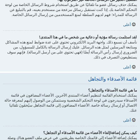
يمكنك حذف رسائل عضو ما تلقائيًا عن طريق استخدام شروط الرسائل الخاصة من لوحة
التحكم الخاصة بك. إذا كنت تستقبل رسائل مزعجة من مستخدم بعينه، قم بالتبليغ عن
الرسالة للمدراء؛ فهم لديهم السلطة لمنع المستخدمين من إرسال الرسائل الخاصة.
أعلى
لقد استلمت رسالة مؤذية أو دعائية من شخص ما في هذا المنتدى!
نأسف أن نسمع ذلك. واجهة البريد الالكتروني تحتوي على عدة ضوابط لمنع هذه المشاكل
ومتابعة المرسلين لمثل هذه الرسائل. عليك إرسال الرسالة بالكامل للمسؤول، من
الضروري إرسال رأس الرسالة أيضًا (فهي تحتوي على من أرسل الرسالة). فإنهم سوف
يستطيعون التصرف في ذلك.
أعلى
قائمة الأصدقاء والتجاهل
ما هي قائمة الأصدقاء والتجاهل؟
يمكنك استخدام القائمة لتنظيم أعضاء المنتدى الآخرين. الأعضاء المضافون في قائمة
الأصدقاء سيدرجون في لوحة التحكم الشخصية وستتمكن من الوصول إليهم لمعرفة حالة
الاتصال أو إرسال رسالة خاصة. الأعضاء المضافون إلى قائمة التجاهل سيُخفَونَ تلقائيا
عنك.
أعلى
كيف يمكن إضافة/إلغاء الأعضاء من قائمة الأصدقاء أو التجاهل؟
يمكنك إضافة الأعضاء إلى قائمتك الخاصة بطريقتين. في عرض ملف العضو هناك وصلة