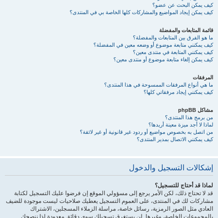
كيف يمكن البحث عن عضو؟
كيف يمكن إيجاد المواضيع والمشاركات كلها الخاصة بي في المنتدى؟
قائمة المتابعات والمفضلة
ما هو الفرق بين المتابعات والمفضلة؟
كيف يمكنني متابعة موضوع أو وضعه معين في المفضلة؟
كيف يمكنني المتابعة في منتدى معين؟
كيف يمكن إلغاء متابعة موضوع أو منتدى معين؟
المرفقات
ما هي أنواع المرفقات الممسوحة في هذا المنتدى؟
كيف يمكنني إيجاد مرفقاتي كلها؟
مشاكل phpBB
من برمج هذا المنتدى؟
لماذا لا أجد ميزة معينة أريدها؟
من اتصل به بخصوص مواضيع أو ردود غير قانونية أو غير لائقة؟
كيف يمكنني الاتصال بمدير المنتدى؟
إشكالات التسجيل والدخول
لماذا قد أحتاج للتسجيل؟
قد لا تحتاج ذلك، لكن الأمر يرجع إلى مسؤولي الموقع إن فرضوا عليك التسجيل لكتابة
مشاركات لك في المنتدى، على العموم التسجيل يعطيك صلاحيات ليست موجودة للضيف
العادي مثل الصور الرمزية، رسائل خاصة، مراسلة الزملاء المسجلين، الاشتراك
بالمجموعات الخاصة، وغيرها. لن يستغرق تسجيلك سوى دقائق معدودة لذا ننصحك