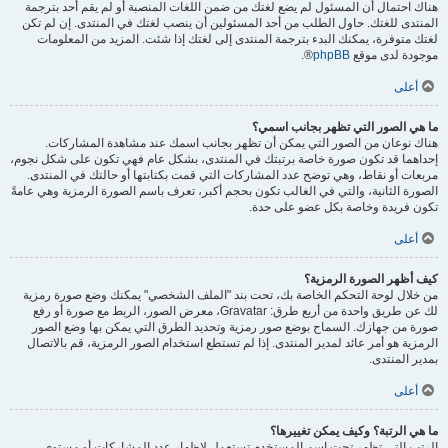
هناك احتمال أن المسئول لم يضع لغتك من ضمن اللغات المنصبة أو لم يقم أحد بترجمة
المنتدى للغتك. حاول الطلب من أحد المسئولين أن ينصب لغتك في المنتدى. إن لم تكن
لغتك متوفرة، يمكنك البدء بترجمة المنتدى إلى لغتك إذا شئت. المزيد من المعلومات
موجودة لدى موقع
phpBB
®.
أعلى
ما هي الصور التي تظهر بجانب اسمي؟
هناك نوعان من الصور التي يمكن أن تظهر بجانب اسمك عند مشاهدة المشاركات.
إحداهما قد تكون صورة خاصة برتبتك في المنتدى، بشكل عام فهي تكون على شكل نجوم،
مربعات أو نقاط، وهي توضح عدد المشاركات التي قمت بكتابتها أو حالتك في المنتدى.
الصورة الثانية، والتي في الغالب تكون بحجم أكبر، تعرف باسم الصورة الرمزية وهي عامةً
تكون فريدة وخاصة بكل عضو على حدة.
أعلى
كيف أظهر الصورة الرمزية؟
من خلال لوحة التحكم الخاصة بك، تحت بند "الملف الشخصي" يمكنك وضع صورة رمزية
لك عن طريق واحدة من أربع طرق: Gravatar، معرض الصور، الربط مع صورة أو رفع
صورة من جهازك. السماح بوضع صور رمزية وتحديد الطرق التي يمكن بها وضع الصور
الرمزية هو أمر عائد لمدير المنتدى. إذا لم تستطع استخدام الصور الرمزية، قم بالاتصال
بمدير المنتدى.
أعلى
ما هي الرتبة؟ وكيف يمكن تغييرها؟
الرتب التي تظهر تحت اسم المستخدم تستعمل لإظهار عدد المشاركات أو مستوى