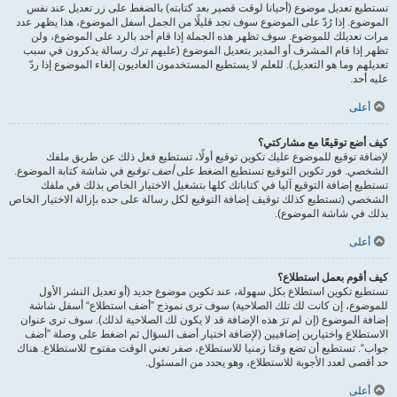
تستطيع تعديل موضوع (أحيانا لوقت قصير بعد كتابته) بالضغط على زر تعديل عند نفس
الموضوع. إذا رُدّ على الموضوع سوف تجد قليلًا من الجمل أسفل الموضوع، هذا يظهر عدد
مرات تعديلك للموضوع. سوف تظهر هذه الجملة إذا قام أحد بالرد على الموضوع، ولن
تظهر إذا قام المشرف أو المدير بتعديل الموضوع (عليهم ترك رسالة يذكرون في سبب
تعديلهم وما هو التعديل). للعلم لا يستطيع المستخدمون العاديون إلغاء الموضوع إذا ردّ
عليه أحد.
أعلى
كيف أضع توقيعًا مع مشاركتي؟
لإضافة توقيع للموضوع عليك تكوين توقيع أولًا، تستطيع فعل ذلك عن طريق ملفك
الشخصي. فور تكوين التوقيع تستطيع الضغط على
أضف توقيع
في شاشة كتابة الموضوع.
تستطيع إضافة التوقيع آليا في كتاباتك كلها بتشغيل الاختيار الخاص بذلك في ملفك
الشخصي (تستطيع كذلك توقيف إضافة التوقيع لكل رسالة على حده بإزالة الاختيار الخاص
بذلك في شاشة الموضوع).
أعلى
كيف أقوم بعمل استطلاع؟
تستطيع تكوين استطلاع بكل سهولة، عند تكوين موضوع جديد (أو تعديل النشر الأول
للموضوع، إن كانت لك تلك الصلاحية) سوف ترى نموذج ”أضف استطلاع“ أسفل شاشة
إضافة الموضوع (إن لم ترَ هذه الإضافة قد لا يكون لك الصلاحية لذلك). سوف ترى عنوان
الاستطلاع واختيارين إضافيين (لإضافة اختيار أضف السؤال ثم اضغط على وصلة ”أضف
جواب“. تستطيع أن تضع وقتا زمنيا للاستطلاع، صفر تعني الوقت مفتوح للاستطلاع. هناك
حد أقصى لعدد الأجوبة للاستطلاع، وهو يحدد من المسئول.
أعلى