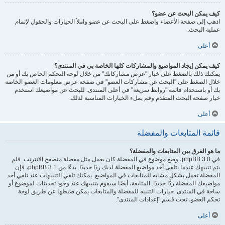
كيف يمكن البحث عن عضو؟
اذهب إلى صفحة الأعضاء واضغط على البحث عن عضو واملأ الخيارات والحقول لإتمام
عملية البحث.
أعلى
كيف يمكن إيجاد المواضيع والمشاركات كلها الخاصة بي في المنتدى؟
يمكنك ذلك بالضغط على خيار "عرض مشاركاتك" من خلال لوحة التحكم الخاص بك أو من
خلال الضغط على "البحث عن مشاركات العضو" في صفحة عرض معلومات العضو الخاصة
بك أو باستخدام قائمة "روابط سريعة" في أعلى المنتدى. للبحث عن مواضيعك استخدم
خيار صفحة البحث المتقدم وقم بملء الخيارات المناسبة لذلك.
أعلى
قائمة المتابعات والمفضلة
ما هو الفرق بين المتابعات والمفضلة؟
في phpBB 3.0، وضع موضوع في المفضلة كان يعمل مثل مفضلة متصفح الانترنت. فلم
يتم تنبيهك عندما يتلقى أحد مواضيع المفضلة لديك ردًا جديدًا. بدءًا من phpBB 3.1، فإن
المفضلة تعمل بشكل مشابه للمتابعات في المواضيع. يمكنك تلقي التنبيهات عند تلقي أحد
مواضيعك المفضلة ردًّا جديدًا. المتابعة، أيضًا سيقوم بتنبيهك عند وجود تحديثات لموضوع أو
ساحة في المنتدى. خيارات التنبيه للمفضلة والمتابعات يمكن ضبطها عن طريق لوحة
تحكم العضو، تحت قسم "إعدادات المنتدى".
أعلى