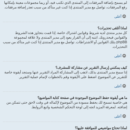
لم يسمح بإضافة المرفقات إلى المنتدى الذي تكتب فيه، أو ربما مجموعات معينة بإمكانها
رفع المرفقات، تواصل مع مدير المنتدى إذا كنت غير متأكد من سبب تعذر إضافة مرفقات.
أعلى
لماذا أتلقى تحذيرات؟
كل مدير منتدى لديه شروط وقوانين اشتراك خاصة. إذا قمت بتجاوز هذه الشروط
والقوانين فيحذرونك. انتبه إلى أن القرار يعود إلى مدير المنتدى ولا علاقة لمجموعة
phpBB بتلك القوانين أو الاشتراطات. تواصل مع مدير المنتدى إذا كنت غير متأكد من سبب
التحذيرات.
أعلى
كيف يمكنني إرسال التقرير عن مشاركة للمشرف؟
إذا سمح مدير المنتدى بذلك، اذهب إلى المشاركة المراد التقرير عنها وستجد أيقونة خاصة
للتقرير عن الموضوع. اضغط على الأيقونة وقم بالخطوات لإتمام عملية التقرير.
أعلى
ما هي أيقونة حفظ الموضوع الموجودة في صفحة كتابة المواضيع؟
هي خاصية تسمح لك بحفظ مسودة من الموضوع لإكماله في وقت لاحق حتى تتمكن من
إضافته. لمعرفة المزيد اتجه إلى لوحة التحكم الشخصية واتبع الروابط.
أعلى
لماذا تحتاج مواضيعي للموافقة عليها؟