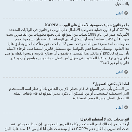
بالتسجيل.
أعلى
ما هو قانون حماية خصوصية الأطفال على الويب - COPPA؟
COPPA، أو قانون حماية خصوصية الأطفال على الويب هو قانون في الولايات المتحدة
الأمريكية صدر في عام 1998 يطلب من المواقع التي تجمع معلومات من القاصرين تحت
سن 13 أن تُكتَب وصاية أبوية، أو أشكال أخرى للوصاية القانونية بأن يسمحوا بجمع
معلومات خاصة معرفة من القاصر تحت سن 13. إذا كنت غير متأكد إذا كان ينطبق عليك
هذا القانون بوصفك شخصا فقم بالتواصل مع مستشار قانوني للمساعدة، الرجاء الانتباه
بأن شركة phpBB أو مالكي هذا المنتدى لا يقدمون أي نصائح قانونية وليسوا نقطة تواصل
قانوني بأي نوع، ما عدا المكتوب في سؤال ”من اتصل به بخصوص مواضيع أو ردود غير
قانونية أو غير لائقة؟“ .
أعلى
لماذا لا يمكنني التسجيل؟
من الممكن بأن مدير الموقع قد قام بحظر الآي بي الخاص بك أو حظر اسم المستخدم
الذي استعملته للتسجيل. أو من الممكن أن يكون مدير الموقع قد قام بإيقاف عمليه
التسجيل. اتصل بمدير الموقع للمساعدة.
أعلى
لقد سجلت لكن لا أستطيع الدخول!
أولًا تأكد من إدخالك اسم المستخدم وكلمة المرور الصحيحين. إن كانتا صحيحتين فقد
حدث أحد أمرين. إذا كان دعم COPPA فعال وضغطت على أنا أقل من 13 سنة عليك اتّباع