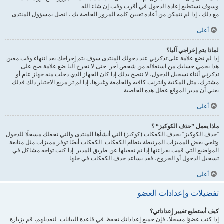
وسوف تستطيع إعادة الدخول في أقرب وقت إن شاء الله..
مع ذلك ، إذا لم تتمكن من أعاده تعيين كلمه المرور الخاصة بك ، اتصل بمسؤول المنتدى.
أعلى
لماذا يتم إخراجي آليا؟
إذا لم تضع علامة على
تذكرني
عند دخولك المنتدى سوف يتم إخراجك بعد انتهاء وقت معين.
هذا يحمي حسابك من استغلاله من شخص آخر. حتى لا تخرج آليا ضع علامة صح على
تذكرني
أثناء تسجيل الدخول، لا ننصح بذلك إذا كان الجهاز الذي دخلت منه جهاز عام أو
مشترك، مثل المكتبة وانترنت كافيه والجامعة وغيرها، إذا لم تر مربع الاختيار ذلك فذلك
يعني أن مدير الموقع عطل هذه الخاصية.
أعلى
ماذا يعمل ”حذف الكوكيز“ ؟
”حذف الكوكيز“ يحذف الكعكات (كوكيز) التي أنشأها المنتدى والتي تجعلك مسجلًا للدخول
وتلغي بعض المميزات المرتبطة بنظام الكعكات. الكعكات أيضًا توفر مميزات مثل متابعة
المواضيع التي قمت بقراءتها إذا تم تفعيلها عن طريق المدير. إذا كنت تواجه مشاكل في
تسجيل الدخول أو الخروج، فقد يساعد حذف الكعكات في حلها.
أعلى
تفضيلات وإعدادات العضو
كيف أستطيع تغيير إعداداتي؟
إذا كنت عضوًا مسجلًا، فإن جميع إعداداتك تحفظ في قاعدة البيانات. لتعديلهم، قم بزيارة