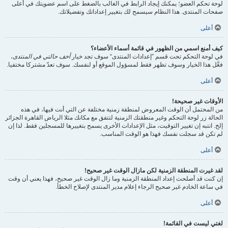
لوحة تحكم العضو؛ يمكنك إيجاد الرابط في الغالب بالضغط على اسم عضويتك في أعلى
صفحات المنتدى. هذا النظام سيسمح لك بتغيير إعداداتك وتفضيلاتك.
أعلى
كيف أمنع اسمي من الظهور في قائمة أسماء الأعضاء؟
في لوحة التحكم تحت قسم ”إعدادات المنتدى“ سوف تجد خيار
أخف حالتي في المنتدى
،
فعَّل هذا الخيار وسوف تظهر فقط لمسؤول الموقع أو لنفسك. سوف تعدّ مشتركا مختفيا.
أعلى
الأوقات غير صحيحة!
من المحتمل أن الوقت المعروض لمنطقة زمنية مختلفة عن التي أنت فيها، في هذه
الحالة زر لوحة التحكم وغير منطقتك الزمنية لتتفق مع مكانك مثلا الرياض القاهرة الجزائر
إلخ. انتبه إن تغيير التوقيت، مثل الإعدادات الأخرى يسمح بتغييرها للمسجلين فقط. لذا إن
لم تكن قد سجلت نفسك فهذا هو الوقت المناسب.
أعلى
لقد غيرت المنطقة الزمنية لكن مازال الوقت غير صحيح!
إن كنت قد أصلحت إعداد المنطقة الزمنية وما زال الوقت غير صحيح، فهذا يعني أن وقت
في ساعة الخادم غير صحيح الرجاء إعلام مدير المنتدى لإصلاح الخطأ.
أعلى
لغتي ليست في القائمة!