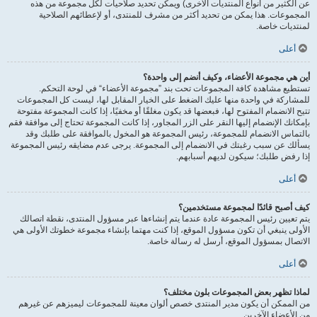
عن الكثير من أنواع المنتديات الأخرى) ويمكن تحديد صلاحيات لكل مجموعة من هذه
المجموعات. هذا يمكن من تحديد أكثر من مشرف للمنتدى، أو لإعطائهم الصلاحية
لمنتديات خاصة.
أعلى
أين هي مجموعة الأعضاء، وكيف أنضم إلى واحدة؟
تستطيع مشاهدة كافة المجموعات تحت بند ”مجموعة الأعضاء“ في لوحة التحكم.
للمشاركة في واحدة منها عليك الضغط على الخيار المقابل لها، ليست كل المجموعات
تتيح الانضمام المفتوح لها، فبعضها قد يكون مغلقًا أو مخفيًا، إذا كانت المجموعة مفتوحة
بإمكانك الإنضمام إليها النقر على الزر المجاور، إذا كانت المجموعة تحتاج إلى موافقة فقم
بالتماس الانضمام للمجموعة، رئيس المجموعة هو المخول بالموافقة على طلبك وقد
يسألك عن سبب رغبتك في الانضمام إلى المجموعة. يرجى عدم مضايقه رئيس المجموعة
إذا رفض طلبك؛ سيكون لديهم أسبابهم.
أعلى
كيف أصبح قائدًا لمجموعة مستخدمين؟
يتم تعيين رئيس المجموعة عادة عندما يتم إنشاءها عبر مسؤول المنتدى، نقطة اتصالك
الأولى ينبغي أن تكون مسؤول الموقع، إذا كنت مهتما بإنشاء مجموعة خطوتك الأولى هي
الاتصال بمسؤول الموقع، أرسل له رسالة خاصة.
أعلى
لماذا تظهر بعض المجموعات بلون مختلف؟
من الممكن أن يكون مدير المنتدى خصص ألوان معينة للمجموعات ليميزهم عن غيرهم
من الأعضاء الآخرين.