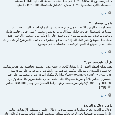
لا، غير مسموح لك بكتابة HTML في هذا المنتدى مقدمة على أنها HTML. معظم
التنسيقات التي تستعملها HTML يمكن أن تطبق باستعمال BBCode بدلا منها.
أعلى
ما هي الابتسامات؟
الابتسامات أو الرموز الانفعالية هي صور صغيرة من الممكن استعمالها للتعبير عن
المشاعر باستعمال حروف قليلة، مثلًا الرمزين :) تعني سعيد، :( تعني حزين. قائمة كاملة
بالوجوه موجودة عند تقديم موضوع أو رد جديد، حاول ألاّ تكثر من استعمال الوجوه، فقد
يجعل هذا الموضوع غير قابل للقراءة مما يدعو المشرف إلى تعديل الموضوع أو حتى إزالته
تمامًا، مدير الموقع له الحق في تحديد الابتسامات في موضوع.
أعلى
هل أستطيع نشر صور؟
نعم، يمكن إظهار الصور في المشاركات، إذا سمح مدير المنتدى بخاصية المرفقات يمكنك
رفع صورة للمنتدى. ومع ذلك يمكنك إضافتها من رابط صورة مرفوعة على موقع مثلًا
http://www.example.com/my-picture.gif ولا يمكنك إضافة صورة محفوظة على جهاز
الكمبيوتر الخاص بك أو صورة محفوظة على خادم محمي بكلمة مرور مثل صندوق بريد
hotmail أو Yahoo. لإظهار صورة يجب وضع الرابط الصحيح بين وسم BBCode الخاص
بذلك [img].
أعلى
ما هي الإعلانات العامة؟
الإعلانات العامة تحوي معلومات مهمة يتوجب الاطلاع عليها. وستظهر الإعلانات العامة
أعلى المنتديات جميعها وفي لوحة تحكم ملفك الشخصي أيضًا. إضافة موضوع كإعلان عام