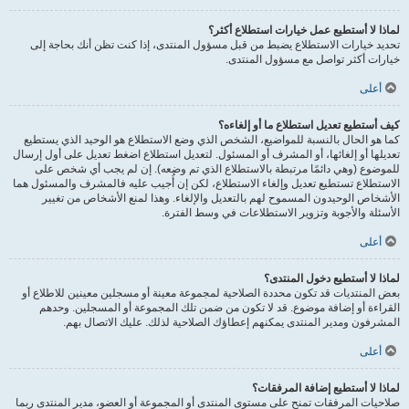
لماذا لا أستطيع عمل خيارات استطلاع أكثر؟
تحديد خيارات الاستطلاع يضبط من قبل مسؤول المنتدى، إذا كنت تظن أنك بحاجة إلى
خيارات أكثر تواصل مع مسؤول المنتدى.
أعلى
كيف أستطيع تعديل استطلاع ما أو إلغاءه؟
كما هو الحال بالنسبة للمواضيع، الشخص الذي وضع الاستطلاع هو الوحيد الذي يستطيع
تعديلها أو إلغائها، أو المشرف أو المسئول. لتعديل استطلاع اضغط تعديل على أول إرسال
للموضوع (وهي دائمًا مرتبطة بالاستطلاع الذي تم وضعه). إن لم يجب أي شخص على
الاستطلاع تستطيع تعديل وإلغاء الاستطلاع، لكن إن أُجيب عليه فالمشرف والمسئول هما
الأشخاص الوحيدون المسموح لهم بالتعديل والإلغاء. وهذا لمنع الأشخاص من تغيير
الأسئلة والأجوبة وتزوير الاستطلاعات في وسط الفترة.
أعلى
لماذا لا أستطيع دخول المنتدى؟
بعض المنتديات قد تكون محددة الصلاحية لمجموعة معينة أو مسجلين معينين للاطلاع أو
القراءة أو إضافة موضوع. قد لا تكون من ضمن تلك المجموعة أو المسجلين. وحدهم
المشرفون ومدير المنتدى يمكنهم إعطاؤك الصلاحية لذلك. عليك الاتصال بهم.
أعلى
لماذا لا أستطيع إضافة المرفقات؟
صلاحيات المرفقات تمنح على مستوى المنتدى أو المجموعة أو العضو، مدير المنتدى ربما