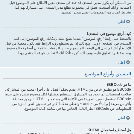
من الممكن أن يكون مدير المنتدى قد حدد في منتدى معين الاطلاع على الموضوع قبل
اعتماده أو أنك أصبحت عضوًا في مجموعة يطلع مدير المنتدى على مشاركاتهم قبل
نشرها. لمزيد من المعلومات اتصل بمدير المنتدى.
أعلى
كيف أرفع موضوع في المنتدى؟
بالضغط على رابط ”رفع الموضوع“ عندما تطلع عليه بإمكانك رفع الموضوع إلى قمة
المنتدى في الصفحة الأولى. ومع ذلك إذا لم تستطع رؤية الرابط فقد يكون معطلا من قبل
الإدارة أو أنك لم تصل إلى الوقت المسموح به بين الرفعات. بالإمكان أيضا رفع الموضوع
ببساطة عبر التعليق عليه، ومع ذلك، كن متأكدًا أنك لا تخالف قواعد المنتدى بهذا.
أعلى
التنسيق وأنواع المواضيع
ما هو BBCode؟
BBCode هو تطبيق خاص من HTML، يقدم تحكم أفصل على أجزاء معينة من المشاركة،
صلاحية استعمالك لها تحدد من المسئول، تستطيع تعطيلها لكل موضوع تنشره على حدة،
BBCode تستعمل نفس الطريقة في الكتابة التي يستعملها HTML، الرموز محاطة
بأقواس مربعة [ و ] بدلًا من < and > وتعطي تحكما أكثر في تنسيق النص. لمزيد من
المعلومات عن BBCode انظر الدليل الخاص بها في شاشة كتابة الموضوع.
أعلى
هل أستطيع استعمال HTML؟