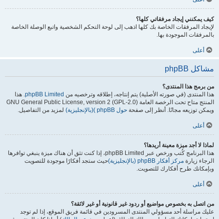
كيف يمكنني إيجاد مرفقاتي كلها؟
لإيجاد المرفقات الخاصة بك كلها اذهب إلى لوحة التحكم الشخصية واتبع الوصلة الخاصة
بالمرفقات الموجودة بها.
أعلى
مشاكل phpBB
من برمج هذا المنتدى؟
هذا المنتدى (في صورته الأصلية) يتم إنتاجه، إطلاقه وترخصيه من
phpBB Limited
. هذا
المنتج متاح تحت الرخصة العامة GNU General Public License, version 2 (GPL-2.0)
ويمكن توزيعه مجانًا. أنظر إلى صفحة
حول phpBB )(بالإنجليزية)
لمزيد من التفاصيل.
أعلى
لماذا لا أجد ميزة معينة أريدها؟
هذا البرنامج كُتب ورخص عبر phpBB Limited، إذا كنت تثق أن هناك ميزة ينبغي توافرها
الرجاء زيارة
مركز أفكار phpBB (بالإنجليزية)
حيث ستجد أفكارًا موجودة للتصويت
وبإمكانك طرح أفكارك للتصويت.
أعلى
من اتصل به بخصوص مواضيع أو ردود غير قانونية أو غير لائقة؟
عليك مراسلة أحد مسؤولي المنتدى المسرودين في قائمة فريق الموقع، إذا لم توجد