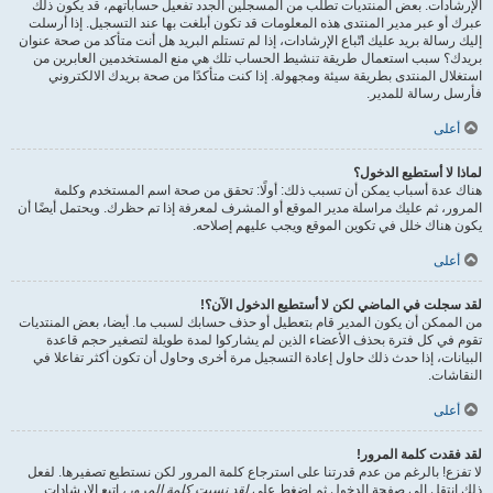
الإرشادات. بعض المنتديات تطلب من المسجلين الجدد تفعيل حساباتهم، قد يكون ذلك
عبرك أو عبر مدير المنتدى هذه المعلومات قد تكون أبلغت بها عند التسجيل. إذا أرسلت
إليك رسالة بريد عليك اتّباع الإرشادات، إذا لم تستلم البريد هل أنت متأكد من صحة عنوان
بريدك؟ سبب استعمال طريقة تنشيط الحساب تلك هي منع المستخدمين العابرين من
استغلال المنتدى بطريقة سيئة ومجهولة. إذا كنت متأكدًا من صحة بريدك الالكتروني
فأرسل رسالة للمدير.
أعلى
لماذا لا أستطيع الدخول؟
هناك عدة أسباب يمكن أن تسبب ذلك: أولًا: تحقق من صحة اسم المستخدم وكلمة
المرور، ثم عليك مراسلة مدير الموقع أو المشرف لمعرفة إذا تم حظرك. ويحتمل أيضًا أن
يكون هناك خلل في تكوين الموقع ويجب عليهم إصلاحه.
أعلى
لقد سجلت في الماضي لكن لا أستطيع الدخول الآن؟!
من الممكن أن يكون المدير قام بتعطيل أو حذف حسابك لسبب ما. أيضا، بعض المنتديات
تقوم في كل فترة بحذف الأعضاء الذين لم يشاركوا لمدة طويلة لتصغير حجم قاعدة
البيانات، إذا حدث ذلك حاول إعادة التسجيل مرة أخرى وحاول أن تكون أكثر تفاعلا في
النقاشات.
أعلى
لقد فقدت كلمة المرور!
لا تفزع! بالرغم من عدم قدرتنا على استرجاع كلمة المرور لكن نستطيع تصفيرها. لفعل
ذلك انتقل إلى صفحة الدخول ثم اضغط على
لقد نسيت كلمة المرور
، اتبع الإرشادات