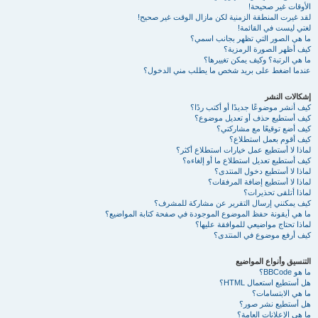
الأوقات غير صحيحة!
لقد غيرت المنطقة الزمنية لكن مازال الوقت غير صحيح!
لغتي ليست في القائمة!
ما هي الصور التي تظهر بجانب اسمي؟
كيف أظهر الصورة الرمزية؟
ما هي الرتبة؟ وكيف يمكن تغييرها؟
عندما اضغط على بريد شخص ما يطلب مني الدخول؟
إشكالات النشر
كيف أنشر موضوعًا جديدًا أو أكتب ردًا؟
كيف أستطيع حذف أو تعديل موضوع؟
كيف أضع توقيعًا مع مشاركتي؟
كيف أقوم بعمل استطلاع؟
لماذا لا أستطيع عمل خيارات استطلاع أكثر؟
كيف أستطيع تعديل استطلاع ما أو إلغاءه؟
لماذا لا أستطيع دخول المنتدى؟
لماذا لا أستطيع إضافة المرفقات؟
لماذا أتلقى تحذيرات؟
كيف يمكنني إرسال التقرير عن مشاركة للمشرف؟
ما هي أيقونة حفظ الموضوع الموجودة في صفحة كتابة المواضيع؟
لماذا تحتاج مواضيعي للموافقة عليها؟
كيف أرفع موضوع في المنتدى؟
التنسيق وأنواع المواضيع
ما هو BBCode؟
هل أستطيع استعمال HTML؟
ما هي الابتسامات؟
هل أستطيع نشر صور؟
ما هي الإعلانات العامة؟