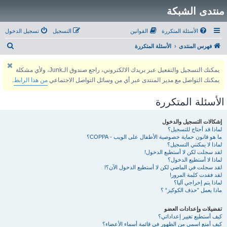
منتدى الشبكة
الأسئلة المتكررة
القوانين
التسجيل
تسجيل الدخول
ب
فهرس المنتدى
الأسئلة المتكررة
ح
يمكنك التسجيل والتفعيل عبر بريدك الالكتروني، راجع صندوق الـJunk، ولأي مشكلة
ث
يمكنك التواصل مع مدير المنتدى عبر أي من وسائل التواصل الاجتماعي
من هذا الرابط
.
الأسئلة المتكررة
إشكالات التسجيل والدخول
لماذا قد أحتاج للتسجيل؟
ما هو قانون حماية خصوصية الأطفال على الويب - COPPA؟
لماذا لا يمكنني التسجيل؟
لقد سجلت لكن لا أستطيع الدخول!
لماذا لا أستطيع الدخول؟
لقد سجلت في الماضي لكن لا أستطيع الدخول الآن؟!
لقد فقدت كلمة المرور!
لماذا يتم إخراجي آليا؟
ماذا يعمل ”حذف الكوكيز“ ؟
تفضيلات وإعدادات العضو
كيف أستطيع تغيير إعداداتي؟
كيف أمنع اسمي من الظهور في قائمة أسماء الأعضاء؟