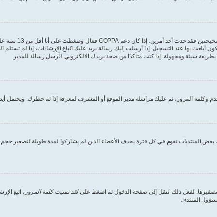
أولًا تأكد من إدخالك 
ون أبلغت بها عند التسجيل. إذا أرسلت إليك رسالة بريد عليك اتّباع الإرشادات، إذا لم تستل
طريقة سيئة ومجهولة. إذا كنت متأكدًا من صحة بريدك الالكتروني فأرسل رسالة للمدير.
 وكلمة المرور، ثم عليك مراسلة مدير الموقع أو المشرف لمعرفة إذا تم حظرك. ويحتمل أيضً
بعض المنتديات تقوم في كل فترة بحذف الأعضاء الذين لم يشاركوا لمدة طويلة لتصغير حجم ق
 تصفيرها. لفعل ذلك انتقل إلى صفحة الدخول ثم اضغط على
لقد نسيت كلمة المرور
، اتبع الإ
مسؤول المنتدى.