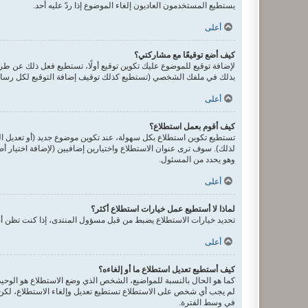
يستطيع المستخدمون العاديون إلغاء الموضوع إذا ردّ عليه أحد.
أعلى
كيف أضع توقيعًا مع مشاركتي؟
لإضافة توقيع للموضوع عليك تكوين توقيع أولًا، تستطيع فعل ذلك عن 
بذلك في ملفك الشخصي (تستطيع كذلك توقيف إضافة التوقيع لكل رسالة 
أعلى
كيف أقوم بعمل استطلاع؟
تستطيع تكوين استطلاع بكل سهولة، عند تكوين موضوع جديد (أو تعديل ا
لذلك). سوف ترى عنوان الاستطلاع واختيارين إضافيين (لإضافة اختيار 
وهو يحدد من المسئول.
أعلى
لماذا لا أستطيع عمل خيارات استطلاع أكثر؟
تحديد خيارات الاستطلاع يضبط من قبل مسؤول المنتدى، إذا كنت تظن أن
أعلى
كيف أستطيع تعديل استطلاع ما أو إلغاءه؟
كما هو الحال بالنسبة للمواضيع، الشخص الذي وضع الاستطلاع هو الوحيد 
لم يجب أي شخص على الاستطلاع تستطيع تعديل وإلغاء الاستطلاع، لكن إ
في وسط الفترة.