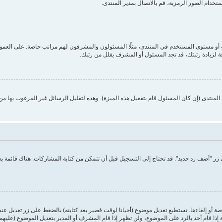
ستخدام الصور الرمزية، قم بالاتصال بمدير المنتدى.
 مستوى المستخدم في المنتدى، مثلًا المسئولون والمشرفون لهم مراتب خاصة. على العموم أ
ة لزيادة رتبتك، قد تجد المسئول أو المشرف يقلل من رتبك.
منتدى (إن كان المسئول قام بتفعيل هذه الميزة). وهذه لتقليل الرسائل غير المرغوب بها م
ر "أضف رد جديد". قد تحتاج إلى التسجيل قبل أن تتمكن من كتابة المشاركات. هناك قائمة 
ة أو إلغاءها. تستطيع تعديل موضوع (أحيانا لوقت قصير بعد كتابته) بالضغط على زر تعديل عن
ا قام أحد بالرد على الموضوع، ولن تظهر إذا قام المشرف أو المدير بتعديل الموضوع (عليهم 