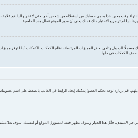
انتهاء وقت معين. هذا يحمي حسابك من استغلاله من شخص آخر. حتى لا تخرج آليا ضع علامة
ها، إذا لم تر مربع الاختيار ذلك فذلك يعني أن مدير الموقع عطل هذه الخاصية.
 مسجلًا للدخول وتلغي بعض المميزات المرتبطة بنظام الكعكات. الكعكات أيضًا توفر مميزات م
د حذف الكعكات في حلها.
تعديلهم، قم بزيارة لوحة تحكم العضو؛ يمكنك إيجاد الرابط في الغالب بالضغط على اسم عضويت
ي في المنتدى
، فعَّل هذا الخيار وسوف تظهر فقط لمسؤول الموقع أو لنفسك. سوف تعدّ مشتر