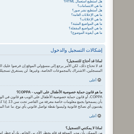
هل أستطيع استعمال HTML؟
ما هي الابتسامات؟
هل أستطيع نشر صور؟
ما هي الإعلانات العامة؟
ما هي الإعلانات؟
ما هي المواضيع المثبتة؟
ما هي المواضيع المقفلة؟
ما هي أيقونة الموضوع؟
إشكالات التسجيل والدخول
لماذا قد أحتاج للتسجيل؟
قد لا تحتاج ذلك، لكن الأمر يرجع إلى مسؤولي الموقع إن فرضوا عليك
المسجلين، الاشتراك بالمجموعات الخاصة، وغيرها. لن يستغرق تسجيلك
أعلى
ما هو قانون حماية خصوصية الأطفال على الويب - COPPA؟
يقدمون أي نصائح قانونية وليسوا نقطة تواصل قانوني بأي نوع، ما عدا ال
أعلى
لماذا لا يمكنني التسجيل؟
من الممكن بأن مدير الموقع قد قام بحظر الآي بي الخاص بك أو حظر اسم