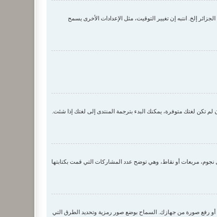
زائر إلخ. انتبه إن تغيير التوقيت، مثل الإعدادات الأخرى يسمح
لم تكن لغتك متوفرة، يمكنك البدء بترجمة المنتدى إلى لغتك إذا شئت.
جوم، مربعات أو نقاط، وهي توضح عدد المشاركات التي قمت بكتابتها
 صورة رمزية لك عن طريق واحدة من أربع طرق: Gravatar، معرض الصور، الربط مع صورة أو رفع صورة من جهازك. السماح بوضع صور رمزية وتحديد الطرق التي