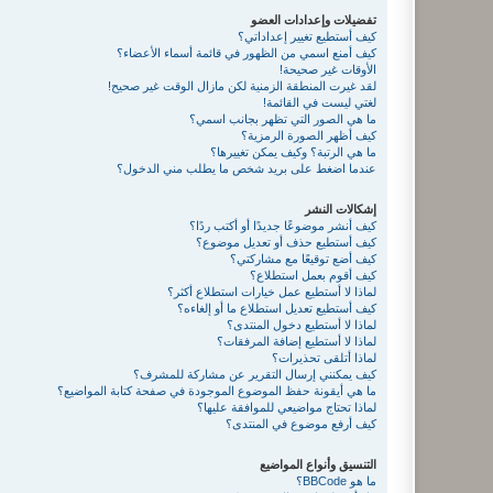
تفضيلات وإعدادات العضو
كيف أستطيع تغيير إعداداتي؟
كيف أمنع اسمي من الظهور في قائمة أسماء الأعضاء؟
الأوقات غير صحيحة!
لقد غيرت المنطقة الزمنية لكن مازال الوقت غير صحيح!
لغتي ليست في القائمة!
ما هي الصور التي تظهر بجانب اسمي؟
كيف أظهر الصورة الرمزية؟
ما هي الرتبة؟ وكيف يمكن تغييرها؟
عندما اضغط على بريد شخص ما يطلب مني الدخول؟
إشكالات النشر
كيف أنشر موضوعًا جديدًا أو أكتب ردًا؟
كيف أستطيع حذف أو تعديل موضوع؟
كيف أضع توقيعًا مع مشاركتي؟
كيف أقوم بعمل استطلاع؟
لماذا لا أستطيع عمل خيارات استطلاع أكثر؟
كيف أستطيع تعديل استطلاع ما أو إلغاءه؟
لماذا لا أستطيع دخول المنتدى؟
لماذا لا أستطيع إضافة المرفقات؟
لماذا أتلقى تحذيرات؟
كيف يمكنني إرسال التقرير عن مشاركة للمشرف؟
ما هي أيقونة حفظ الموضوع الموجودة في صفحة كتابة المواضيع؟
لماذا تحتاج مواضيعي للموافقة عليها؟
كيف أرفع موضوع في المنتدى؟
التنسيق وأنواع المواضيع
ما هو BBCode؟