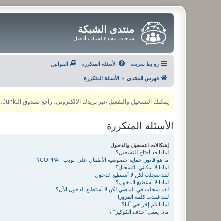
منتدى الشبكة
ساحات مفيدة لشباب أفضل
روابط سريعة
الأسئلة المتكررة
القوانين
فهرس المنتدى
الأسئلة المتكررة
يمكنك التسجيل والتفعيل عبر بريدك الالكتروني، راجع صندوق الـJunk، ولأي مشكلة يمكنك التواصل مع مدير المنتدى عبر أي من وسائل التواصل الاجتماعي
الأسئلة المتكررة
إشكالات التسجيل والدخول
لماذا قد أحتاج للتسجيل؟
ما هو قانون حماية خصوصية الأطفال على الويب - COPPA؟
لماذا لا يمكنني التسجيل؟
لقد سجلت لكن لا أستطيع الدخول!
لماذا لا أستطيع الدخول؟
لقد سجلت في الماضي لكن لا أستطيع الدخول الآن؟!
لقد فقدت كلمة المرور!
لماذا يتم إخراجي آليا؟
ماذا يعمل ”حذف الكوكيز“ ؟