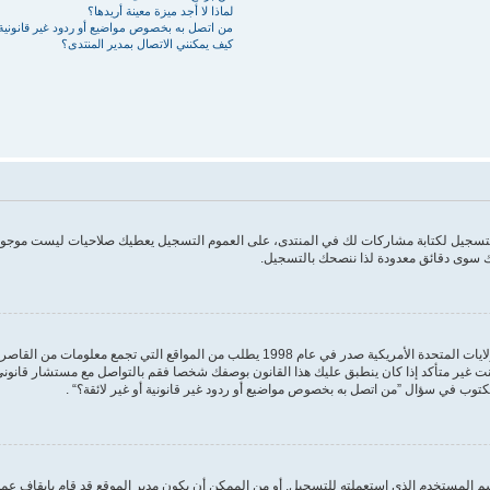
لماذا لا أجد ميزة معينة أريدها؟
من اتصل به بخصوص مواضيع أو ردود غير قانونية أ
كيف يمكنني الاتصال بمدير المنتدى؟
 التسجيل لكتابة مشاركات لك في المنتدى، على العموم التسجيل يعطيك صلاحيات ليست موجودة
 سوى دقائق معدودة لذا ننصحك بالتسجيل.
مكتوب في سؤال ”من اتصل به بخصوص مواضيع أو ردود غير قانونية أو غير لائقة؟“ .
 المستخدم الذي استعملته للتسجيل. أو من الممكن أن يكون مدير الموقع قد قام بإيقاف عمل