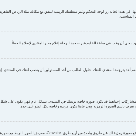
ي هذه الحالة زر لوحة التحكم وغير منطقتك الزمنية لتتفق مع مكانك مثلا الرياض القاهرة الج
 المناسب.
ا يعني أن وقت في ساعة الخادم غير صحيح الرجاء إعلام مدير المنتدى لإصلاح الخطأ.
م أحد بترجمة المنتدى للغتك. حاول الطلب من أحد المسئولين أن ينصب لغتك في المنتدى. إن 
مشاركات. إحداهما قد تكون صورة خاصة برتبتك في المنتدى، بشكل عام فهي تكون على شكل ن
بر، تعرف باسم الصورة الرمزية وهي عامةً تكون فريدة وخاصة بكل عضو على حدة.
من خلال لوحة التحكم الخاصة بك، تحت بند "الملف الشخصي" يمكنك وضع