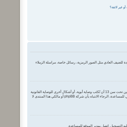
و غير لائقة؟
 للضيف العادي مثل الصور الرمزية، رسائل خاصة، مراسلة الزملاء
COPPA، أو قانون حماية خصوصية الأطفال على الويب هو قانون في الولايات المتحدة الأمريكية صدر في عام 1998 يطلب من المواقع التي تجمع معلومات من القاصرين تحت سن 13 أن تُكتَب وصاية أبوية، أو أشكال أخرى للوصاية القانونية
بأن يسمحوا بجمع معلومات خاصة معرفة من القاصر تحت سن 13. إذا كنت غير متأكد إذا كان ينطبق عليك هذا القانون بوصفك شخصا فقم بالتواصل مع مستشار قانوني للمساعدة، الرجاء الانتباه بأن شركة phpBB أو مالكي هذا المنتدى لا
يه التسجيل. اتصل بمدير الموقع للمساعدة.