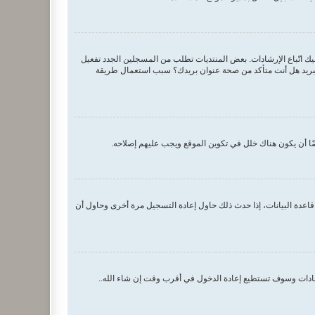
اسم المستخدم وكلمة المرور الصحيحين. إن كانتا صحيحتين فقد حدث أحد أمرين. إذا كان دعم COPPA فعال وضغطت على أنا أقل من 13 سنة عليك اتّباع الإرشادات. بعض المنتديات تطلب من المسجلين الجدد تفعيل
م البريد هل أنت متأكد من صحة عنوان بريدك؟ سبب استعمال طريقة
ا أن يكون هناك خلل في تكوين الموقع ويجب عليهم إصلاحه.
اعدة البيانات، إذا حدث ذلك حاول إعادة التسجيل مرة أخرى وحاول أن
رشادات وسوف تستطيع إعادة الدخول في أقرب وقت إن شاء الله..