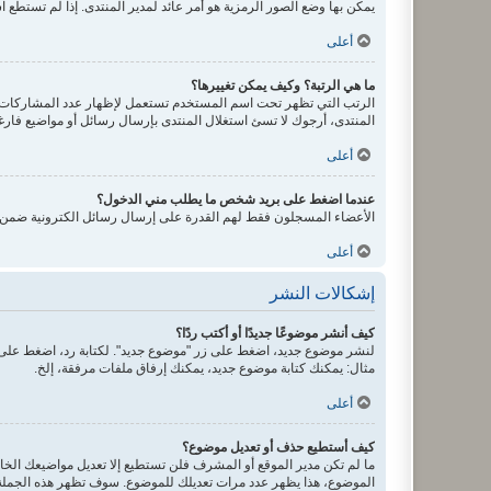
يمكن بها وضع الصور الرمزية هو أمر عائد لمدير المنتدى. إذا لم تستطع ا
أعلى
ما هي الرتبة؟ وكيف يمكن تغييرها؟
الرتب التي تظهر تحت اسم المستخدم تستعمل لإظهار عدد المشاركات أو
المنتدى، أرجوك لا تسئ استغلال المنتدى بإرسال رسائل أو مواضيع فارغ
أعلى
عندما اضغط على بريد شخص ما يطلب مني الدخول؟
الأعضاء المسجلون فقط لهم القدرة على إرسال رسائل الكترونية ضمن ال
أعلى
إشكالات النشر
كيف أنشر موضوعًا جديدًا أو أكتب ردًا؟
لنشر موضوع جديد، اضغط على زر "موضوع جديد". لكتابة رد، اضغط على ز
مثال: يمكنك كتابة موضوع جديد، يمكنك إرفاق ملفات مرفقة، إلخ.
أعلى
كيف أستطيع حذف أو تعديل موضوع؟
ما لم تكن مدير الموقع أو المشرف فلن تستطيع إلا تعديل مواضيعك الخاص
الموضوع، هذا يظهر عدد مرات تعديلك للموضوع. سوف تظهر هذه الجملة إذ