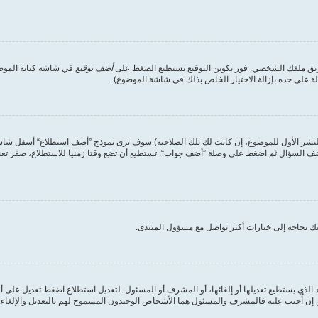
طريق ملفك الشخصي. فور تكوين التوقيع تستطيع الضغط على
أضف توقيع
في شاشة كتابة الموضوع
على حده بإزالة الاختيار الخاص بذلك في شاشة الموضوع).
لنشر الأول للموضوع، إن كانت لك تلك الصلاحية) سوف ترى نموذج ”أضف استطلاع“ أسفل شاشة إ
أضف السؤال ثم اضغط على وصلة ”أضف جواب“. تستطيع أن تضع وقتا زمنيا للاستطلاع، صفر تعني
ك بحاجة إلى خيارات أكثر تواصل مع مسؤول المنتدى.
الذي يستطيع تعديلها أو إلغائها، أو المشرف أو المسئول. لتعديل استطلاع اضغط تعديل على أ
ن أُجيب عليه فالمشرف والمسئول هما الأشخاص الوحيدون المسموح لهم بالتعديل والإلغاء. وه