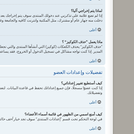
لماذا يتم إخراجي آليا؟
إذا لم تضع علامة على
تذكرني
عند دخولك المنتدى سوف يتم إخراجك بعد 
دخلت منه جهاز عام أو مشترك، مثل المكتبة وانترنت كافيه والجامعة وغير
أعلى
ماذا يعمل ”حذف الكوكيز“ ؟
”حذف الكوكيز“ يحذف الكعكات (كوكيز) التي أنشأها المنتدى والتي تجعلك
المدير. إذا كنت تواجه مشاكل في تسجيل الدخول أو الخروج، فقد يساع
أعلى
تفضيلات وإعدادات العضو
كيف أستطيع تغيير إعداداتي؟
إذا كنت عضوًا مسجلًا، فإن جميع إعداداتك تحفظ في قاعدة البيانات. ل
وتفضيلاتك.
أعلى
كيف أمنع اسمي من الظهور في قائمة أسماء الأعضاء؟
في لوحة التحكم تحت قسم ”إعدادات المنتدى“ سوف تجد خيار
أخف حالت
أعلى