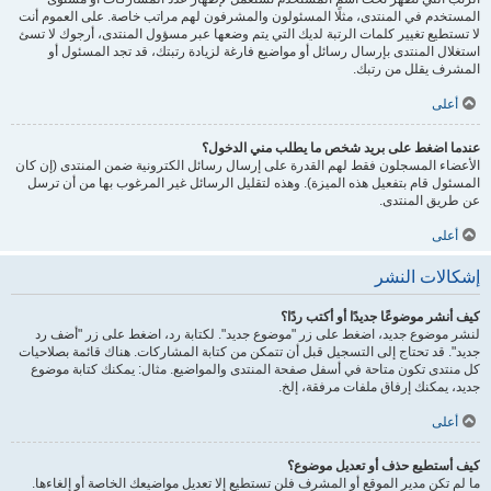
المستخدم في المنتدى، مثلًا المسئولون والمشرفون لهم مراتب خاصة. على العموم أنت
لا تستطيع تغيير كلمات الرتبة لديك التي يتم وضعها عبر مسؤول المنتدى، أرجوك لا تسئ
استغلال المنتدى بإرسال رسائل أو مواضيع فارغة لزيادة رتبتك، قد تجد المسئول أو
المشرف يقلل من رتبك.
أعلى
عندما اضغط على بريد شخص ما يطلب مني الدخول؟
الأعضاء المسجلون فقط لهم القدرة على إرسال رسائل الكترونية ضمن المنتدى (إن كان
المسئول قام بتفعيل هذه الميزة). وهذه لتقليل الرسائل غير المرغوب بها من أن ترسل
عن طريق المنتدى.
أعلى
إشكالات النشر
كيف أنشر موضوعًا جديدًا أو أكتب ردًا؟
لنشر موضوع جديد، اضغط على زر "موضوع جديد". لكتابة رد، اضغط على زر "أضف رد
جديد". قد تحتاج إلى التسجيل قبل أن تتمكن من كتابة المشاركات. هناك قائمة بصلاحيات
كل منتدى تكون متاحة في أسفل صفحة المنتدى والمواضيع. مثال: يمكنك كتابة موضوع
جديد، يمكنك إرفاق ملفات مرفقة، إلخ.
أعلى
كيف أستطيع حذف أو تعديل موضوع؟
ما لم تكن مدير الموقع أو المشرف فلن تستطيع إلا تعديل مواضيعك الخاصة أو إلغاءها.