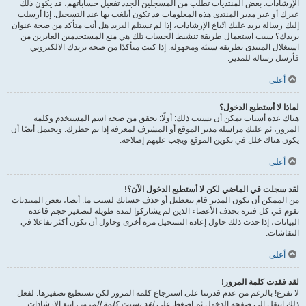
الإرشادات. بعض المنتديات تطلب من المسجلين الجدد تفعيل حساباتهم، قد يكون ذلك
عبرك أو عبر مدير المنتدى هذه المعلومات قد تكون أبلغت بها عند التسجيل. إذا أرسلت
إليك رسالة بريد عليك اتّباع الإرشادات، إذا لم تستلم البريد هل أنت متأكد من صحة عنوان
بريدك؟ سبب استعمال طريقة تنشيط الحساب تلك هي منع المستخدمين العابرين من
استغلال المنتدى بطريقة سيئة ومجهولة. إذا كنت متأكدًا من صحة بريدك الالكتروني
فأرسل رسالة للمدير.
أعلى
لماذا لا أستطيع الدخول؟
هناك عدة أسباب يمكن أن تسبب ذلك: أولًا: تحقق من صحة اسم المستخدم وكلمة
المرور، ثم عليك مراسلة مدير الموقع أو المشرف لمعرفة إذا تم حظرك. ويحتمل أيضًا أن
يكون هناك خلل في تكوين الموقع ويجب عليهم إصلاحه.
أعلى
لقد سجلت في الماضي لكن لا أستطيع الدخول الآن؟!
من الممكن أن يكون المدير قام بتعطيل أو حذف حسابك لسبب ما. أيضا، بعض المنتديات
تقوم في كل فترة بحذف الأعضاء الذين لم يشاركوا لمدة طويلة لتصغير حجم قاعدة
البيانات، إذا حدث ذلك حاول إعادة التسجيل مرة أخرى وحاول أن تكون أكثر تفاعلا في
النقاشات.
أعلى
لقد فقدت كلمة المرور!
لا تفزع! بالرغم من عدم قدرتنا على استرجاع كلمة المرور لكن نستطيع تصفيرها. لفعل
ذلك انتقل إلى صفحة الدخول ثم اضغط على
لقد نسيت كلمة المرور
، اتبع الإرشادات