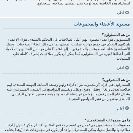
استخدام هذه الخاصية تعود لوضع مدير المنتدى لصلاحية استخدامها.
أعلى
مستوى الأعضاء والمجموعات
من هم المسئولون؟
المسئولون هو أعضاء معينون لهم أعلى الصلاحيات في التحكم بالمنتدى. هؤلاء الأعضاء
بإمكانهم التحكم في جميع جوانب عمليات المنتدى بما في ذلك إعطاء الصلاحيات، وحظر
الأعضاء، وإنشاء المجموعات والمشرفين... إلخ. اعتمادًا على مؤسس المنتدى والصلاحيات
التي أعطاها لغيره من المسئولين، كما يمكن أن يكون صلاحيات إشراف كاملة على
المنتديات.
أعلى
من هم المشرفون؟
المشرفون هم أفراد (أو مجموعة من الأفراد) ولهم وظيفة المتابعة اليومية للمنتدى. لهم
صلاحية تعديل وإلغاء وقفل، وفتح، ونقل، وتقسيم المواضيع في المنتدى المشرفين عليه.
بشكل عام المشرفون مسؤولون عن إبقاء الردود والمواضيع ضمن العنوان الرئيسي
للمنتدى ومنعهم من نشر المواضيع المشينة.
أعلى
ما هي مجموعات المستخدمين؟
مجموعات المستخدمين هي تمكن من تقسيم مجتمع المنتدى أقسام يمكن تسهل إدارة
صلاحياتها والعمل معها، يمكن للمشترك الواحد أن يكون في مجموعات عدة (وهذا يختلف