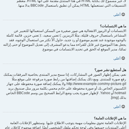
لا، غير مسموح لك بكتابة HTML في هذا المنتدى مقدمة على أنها HTML. معظم
التنسيقات التي تستعملها HTML يمكن أن تطبق باستعمال BBCode بدلا منها.
أعلى
ما هي الابتسامات؟
الابتسامات أو الرموز الانفعالية هي صور صغيرة من الممكن استعمالها للتعبير عن
المشاعر باستعمال حروف قليلة، مثلًا الرمزين :) تعني سعيد، :( تعني حزين. قائمة كاملة
بالوجوه موجودة عند تقديم موضوع أو رد جديد، حاول ألاّ تكثر من استعمال الوجوه، فقد
يجعل هذا الموضوع غير قابل للقراءة مما يدعو المشرف إلى تعديل الموضوع أو حتى إزالته
تمامًا، مدير الموقع له الحق في تحديد الابتسامات في موضوع.
أعلى
هل أستطيع نشر صور؟
نعم، يمكن إظهار الصور في المشاركات، إذا سمح مدير المنتدى بخاصية المرفقات يمكنك
رفع صورة للمنتدى. ومع ذلك يمكنك إضافتها من رابط صورة مرفوعة على موقع مثلًا
http://www.example.com/my-picture.gif ولا يمكنك إضافة صورة محفوظة على جهاز
الكمبيوتر الخاص بك أو صورة محفوظة على خادم محمي بكلمة مرور مثل صندوق بريد
hotmail أو Yahoo. لإظهار صورة يجب وضع الرابط الصحيح بين وسم BBCode الخاص
بذلك [img].
أعلى
ما هي الإعلانات العامة؟
الإعلانات العامة تحوي معلومات مهمة يتوجب الاطلاع عليها. وستظهر الإعلانات العامة
أعلى المنتديات جميعها وفي لوحة تحكم ملفك الشخصي أيضًا. إضافة موضوع كإعلان عام