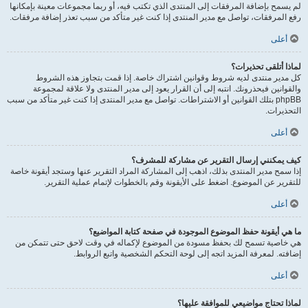
لم يسمح بإضافة المرفقات إلى المنتدى الذي تكتب فيه، أو ربما مجموعات معينة بإمكانها
رفع المرفقات، تواصل مع مدير المنتدى إذا كنت غير متأكد من سبب تعذر إضافة مرفقات.
أعلى
لماذا أتلقى تحذيرات؟
كل مدير منتدى لديه شروط وقوانين اشتراك خاصة. إذا قمت بتجاوز هذه الشروط
والقوانين فيحذرونك. انتبه إلى أن القرار يعود إلى مدير المنتدى ولا علاقة لمجموعة
phpBB بتلك القوانين أو الاشتراطات. تواصل مع مدير المنتدى إذا كنت غير متأكد من سبب
التحذيرات.
أعلى
كيف يمكنني إرسال التقرير عن مشاركة للمشرف؟
إذا سمح مدير المنتدى بذلك، اذهب إلى المشاركة المراد التقرير عنها وستجد أيقونة خاصة
للتقرير عن الموضوع. اضغط على الأيقونة وقم بالخطوات لإتمام عملية التقرير.
أعلى
ما هي أيقونة حفظ الموضوع الموجودة في صفحة كتابة المواضيع؟
هي خاصية تسمح لك بحفظ مسودة من الموضوع لإكماله في وقت لاحق حتى تتمكن من
إضافته. لمعرفة المزيد اتجه إلى لوحة التحكم الشخصية واتبع الروابط.
أعلى
لماذا تحتاج مواضيعي للموافقة عليها؟