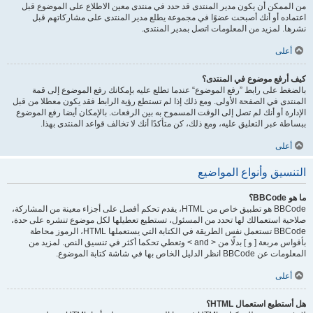
من الممكن أن يكون مدير المنتدى قد حدد في منتدى معين الاطلاع على الموضوع قبل
اعتماده أو أنك أصبحت عضوًا في مجموعة يطلع مدير المنتدى على مشاركاتهم قبل
نشرها. لمزيد من المعلومات اتصل بمدير المنتدى.
أعلى
كيف أرفع موضوع في المنتدى؟
بالضغط على رابط ”رفع الموضوع“ عندما تطلع عليه بإمكانك رفع الموضوع إلى قمة
المنتدى في الصفحة الأولى. ومع ذلك إذا لم تستطع رؤية الرابط فقد يكون معطلا من قبل
الإدارة أو أنك لم تصل إلى الوقت المسموح به بين الرفعات. بالإمكان أيضا رفع الموضوع
ببساطة عبر التعليق عليه، ومع ذلك، كن متأكدًا أنك لا تخالف قواعد المنتدى بهذا.
أعلى
التنسيق وأنواع المواضيع
ما هو BBCode؟
BBCode هو تطبيق خاص من HTML، يقدم تحكم أفصل على أجزاء معينة من المشاركة،
صلاحية استعمالك لها تحدد من المسئول، تستطيع تعطيلها لكل موضوع تنشره على حدة،
BBCode تستعمل نفس الطريقة في الكتابة التي يستعملها HTML، الرموز محاطة
بأقواس مربعة [ و ] بدلًا من < and > وتعطي تحكما أكثر في تنسيق النص. لمزيد من
المعلومات عن BBCode انظر الدليل الخاص بها في شاشة كتابة الموضوع.
أعلى
هل أستطيع استعمال HTML؟