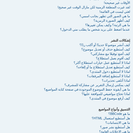
الأوقات غير صحيحة!
لقد غيرت المنطقة الزمنية لكن مازال الوقت غير صحيح!
لغتي ليست في القائمة!
ما هي الصور التي تظهر بجانب اسمي؟
كيف أظهر الصورة الرمزية؟
ما هي الرتبة؟ وكيف يمكن تغييرها؟
عندما اضغط على بريد شخص ما يطلب مني الدخول؟
إشكالات النشر
كيف أنشر موضوعًا جديدًا أو أكتب ردًا؟
كيف أستطيع حذف أو تعديل موضوع؟
كيف أضع توقيعًا مع مشاركتي؟
كيف أقوم بعمل استطلاع؟
لماذا لا أستطيع عمل خيارات استطلاع أكثر؟
كيف أستطيع تعديل استطلاع ما أو إلغاءه؟
لماذا لا أستطيع دخول المنتدى؟
لماذا لا أستطيع إضافة المرفقات؟
لماذا أتلقى تحذيرات؟
كيف يمكنني إرسال التقرير عن مشاركة للمشرف؟
ما هي أيقونة حفظ الموضوع الموجودة في صفحة كتابة المواضيع؟
لماذا تحتاج مواضيعي للموافقة عليها؟
كيف أرفع موضوع في المنتدى؟
التنسيق وأنواع المواضيع
ما هو BBCode؟
هل أستطيع استعمال HTML؟
ما هي الابتسامات؟
هل أستطيع نشر صور؟
ما هي الإعلانات العامة؟