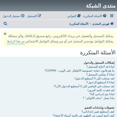
منتدى الشبكة
الأسئلة المتكررة
القوانين
التسجيل
تسجيل الدخول
ب
فهرس المنتدى
الأسئلة المتكررة
ح
يمكنك التسجيل والتفعيل عبر بريدك الالكتروني، راجع صندوق الـJunk، ولأي مشكلة
ث
يمكنك التواصل مع مدير المنتدى عبر أي من وسائل التواصل الاجتماعي
من هذا الرابط
.
الأسئلة المتكررة
إشكالات التسجيل والدخول
لماذا قد أحتاج للتسجيل؟
ما هو قانون حماية خصوصية الأطفال على الويب - COPPA؟
لماذا لا يمكنني التسجيل؟
لقد سجلت لكن لا أستطيع الدخول!
لماذا لا أستطيع الدخول؟
لقد سجلت في الماضي لكن لا أستطيع الدخول الآن؟!
لقد فقدت كلمة المرور!
لماذا يتم إخراجي آليا؟
ماذا يعمل ”حذف الكوكيز“ ؟
تفضيلات وإعدادات العضو
كيف أستطيع تغيير إعداداتي؟
كيف أمنع اسمي من الظهور في قائمة أسماء الأعضاء؟