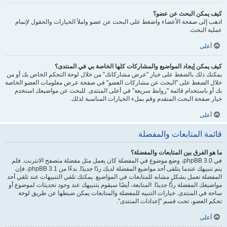
كيف يمكن البحث عن عضو؟
اذهب إلى صفحة الأعضاء واضغط على البحث عن عضو واملأ الخيارات والحقول لإتمام
عملية البحث.
أعلى
كيف يمكن إيجاد المواضيع والمشاركات كلها الخاصة بي في المنتدى؟
يمكنك ذلك بالضغط على خيار "عرض مشاركاتك" من خلال لوحة التحكم الخاص بك أو من
خلال الضغط على "البحث عن مشاركات العضو" في صفحة عرض معلومات العضو الخاصة
بك أو باستخدام قائمة "روابط سريعة" في أعلى المنتدى. للبحث عن مواضيعك استخدم
خيار صفحة البحث المتقدم وقم بملء الخيارات المناسبة لذلك.
أعلى
قائمة المتابعات والمفضلة
ما هو الفرق بين المتابعات والمفضلة؟
في phpBB 3.0، وضع موضوع في المفضلة كان يعمل مثل مفضلة متصفح الانترنت. فلم
يتم تنبيهك عندما يتلقى أحد مواضيع المفضلة لديك ردًا جديدًا. بدءًا من phpBB 3.1، فإن
المفضلة تعمل بشكل مشابه للمتابعات في المواضيع. يمكنك تلقي التنبيهات عند تلقي أحد
مواضيعك المفضلة ردًّا جديدًا. المتابعة، أيضًا سيقوم بتنبيهك عند وجود تحديثات لموضوع أو
ساحة في المنتدى. خيارات التنبيه للمفضلة والمتابعات يمكن ضبطها عن طريق لوحة
تحكم العضو، تحت قسم "إعدادات المنتدى".
أعلى