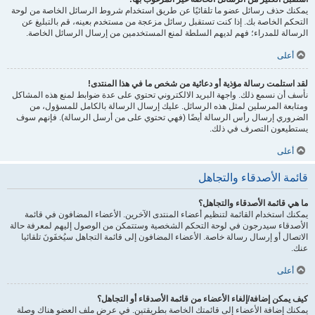
يمكنك حذف رسائل عضو ما تلقائيًا عن طريق استخدام شروط الرسائل الخاصة من لوحة
التحكم الخاصة بك. إذا كنت تستقبل رسائل مزعجة من مستخدم بعينه، قم بالتبليغ عن
الرسالة للمدراء؛ فهم لديهم السلطة لمنع المستخدمين من إرسال الرسائل الخاصة.
أعلى
لقد استلمت رسالة مؤذية أو دعائية من شخص ما في هذا المنتدى!
نأسف أن نسمع ذلك. واجهة البريد الالكتروني تحتوي على عدة ضوابط لمنع هذه المشاكل
ومتابعة المرسلين لمثل هذه الرسائل. عليك إرسال الرسالة بالكامل للمسؤول، من
الضروري إرسال رأس الرسالة أيضًا (فهي تحتوي على من أرسل الرسالة). فإنهم سوف
يستطيعون التصرف في ذلك.
أعلى
قائمة الأصدقاء والتجاهل
ما هي قائمة الأصدقاء والتجاهل؟
يمكنك استخدام القائمة لتنظيم أعضاء المنتدى الآخرين. الأعضاء المضافون في قائمة
الأصدقاء سيدرجون في لوحة التحكم الشخصية وستتمكن من الوصول إليهم لمعرفة حالة
الاتصال أو إرسال رسالة خاصة. الأعضاء المضافون إلى قائمة التجاهل سيُخفَونَ تلقائيا
عنك.
أعلى
كيف يمكن إضافة/إلغاء الأعضاء من قائمة الأصدقاء أو التجاهل؟
يمكنك إضافة الأعضاء إلى قائمتك الخاصة بطريقتين. في عرض ملف العضو هناك وصلة