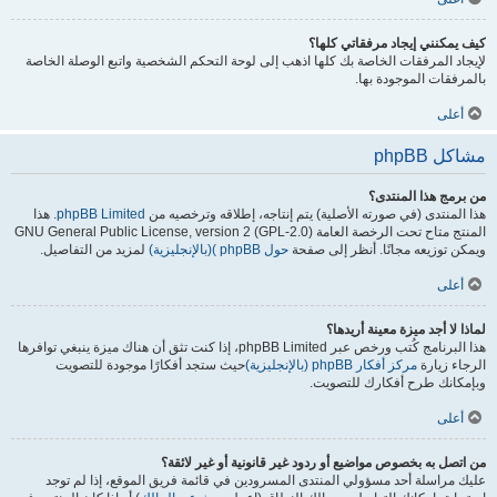
كيف يمكنني إيجاد مرفقاتي كلها؟
لإيجاد المرفقات الخاصة بك كلها اذهب إلى لوحة التحكم الشخصية واتبع الوصلة الخاصة
بالمرفقات الموجودة بها.
أعلى
مشاكل phpBB
من برمج هذا المنتدى؟
هذا المنتدى (في صورته الأصلية) يتم إنتاجه، إطلاقه وترخصيه من
phpBB Limited
. هذا
المنتج متاح تحت الرخصة العامة GNU General Public License, version 2 (GPL-2.0)
ويمكن توزيعه مجانًا. أنظر إلى صفحة
حول phpBB )(بالإنجليزية)
لمزيد من التفاصيل.
أعلى
لماذا لا أجد ميزة معينة أريدها؟
هذا البرنامج كُتب ورخص عبر phpBB Limited، إذا كنت تثق أن هناك ميزة ينبغي توافرها
الرجاء زيارة
مركز أفكار phpBB (بالإنجليزية)
حيث ستجد أفكارًا موجودة للتصويت
وبإمكانك طرح أفكارك للتصويت.
أعلى
من اتصل به بخصوص مواضيع أو ردود غير قانونية أو غير لائقة؟
عليك مراسلة أحد مسؤولي المنتدى المسرودين في قائمة فريق الموقع، إذا لم توجد