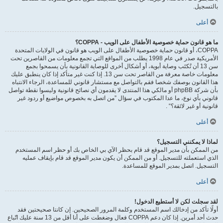
بالتسجيل.
أعلى
ما هو قانون حماية خصوصية الأطفال على الويب - COPPA؟
COPPA، أو قانون حماية خصوصية الأطفال على الويب هو قانون في الولايات المتحدة
الأمريكية صدر في عام 1998 يطلب من المواقع التي تجمع معلومات من القاصرين تحت
سن 13 أن تُكتَب وصاية أبوية، أو أشكال أخرى للوصاية القانونية بأن يسمحوا بجمع
معلومات خاصة معرفة من القاصر تحت سن 13. إذا كنت غير متأكد إذا كان ينطبق عليك
هذا القانون بوصفك شخصا فقم بالتواصل مع مستشار قانوني للمساعدة، الرجاء الانتباه
بأن شركة phpBB أو مالكي هذا المنتدى لا يقدمون أي نصائح قانونية وليسوا نقطة تواصل
قانوني بأي نوع، ما عدا المكتوب في سؤال ”من اتصل به بخصوص مواضيع أو ردود غير
قانونية أو غير لائقة؟“ .
أعلى
لماذا لا يمكنني التسجيل؟
من الممكن بأن مدير الموقع قد قام بحظر الآي بي الخاص بك أو حظر اسم المستخدم
الذي استعملته للتسجيل. أو من الممكن أن يكون مدير الموقع قد قام بإيقاف عمليه
التسجيل. اتصل بمدير الموقع للمساعدة.
أعلى
لقد سجلت لكن لا أستطيع الدخول!
أولًا تأكد من إدخالك اسم المستخدم وكلمة المرور الصحيحين. إن كانتا صحيحتين فقد
حدث أحد أمرين. إذا كان دعم COPPA فعال وضغطت على أنا أقل من 13 سنة عليك اتّباع