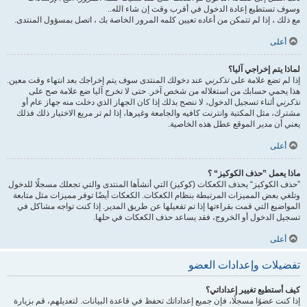
وسوف تستطيع إعادة الدخول في أقرب وقت إن شاء الله..
مع ذلك ، إذا لم تتمكن من أعاده تعيين كلمه المرور الخاصة بك ، اتصل بمسؤول المنتدى.
أعلى
لماذا يتم إخراجي آليا؟
إذا لم تضع علامة على
تذكرني
عند دخولك المنتدى سوف يتم إخراجك بعد انتهاء وقت معين.
هذا يحمي حسابك من استغلاله من شخص آخر. حتى لا تخرج آليا ضع علامة صح على
تذكرني
أثناء تسجيل الدخول، لا ننصح بذلك إذا كان الجهاز الذي دخلت منه جهاز عام أو
مشترك، مثل المكتبة وانترنت كافيه والجامعة وغيرها، إذا لم تر مربع الاختيار ذلك فذلك
يعني أن مدير الموقع عطل هذه الخاصية.
أعلى
ماذا يعمل ”حذف الكوكيز“ ؟
”حذف الكوكيز“ يحذف الكعكات (كوكيز) التي أنشأها المنتدى والتي تجعلك مسجلًا للدخول
وتلغي بعض المميزات المرتبطة بنظام الكعكات. الكعكات أيضًا توفر مميزات مثل متابعة
المواضيع التي قمت بقراءتها إذا تم تفعيلها عن طريق المدير. إذا كنت تواجه مشاكل في
تسجيل الدخول أو الخروج، فقد يساعد حذف الكعكات في حلها.
أعلى
تفضيلات وإعدادات العضو
كيف أستطيع تغيير إعداداتي؟
إذا كنت عضوًا مسجلًا، فإن جميع إعداداتك تحفظ في قاعدة البيانات. لتعديلهم، قم بزيارة