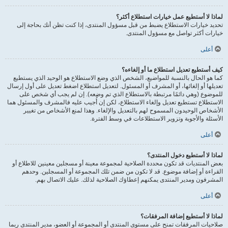
لماذا لا أستطيع عمل خيارات استطلاع أكثر؟
تحديد خيارات الاستطلاع يضبط من قبل مسؤول المنتدى، إذا كنت تظن أنك بحاجة إلى
خيارات أكثر تواصل مع مسؤول المنتدى.
أعلى
كيف أستطيع تعديل استطلاع ما أو إلغاءه؟
كما هو الحال بالنسبة للمواضيع، الشخص الذي وضع الاستطلاع هو الوحيد الذي يستطيع
تعديلها أو إلغائها، أو المشرف أو المسئول. لتعديل استطلاع اضغط تعديل على أول إرسال
للموضوع (وهي دائمًا مرتبطة بالاستطلاع الذي تم وضعه). إن لم يجب أي شخص على
الاستطلاع تستطيع تعديل وإلغاء الاستطلاع، لكن إن أُجيب عليه فالمشرف والمسئول هما
الأشخاص الوحيدون المسموح لهم بالتعديل والإلغاء. وهذا لمنع الأشخاص من تغيير
الأسئلة والأجوبة وتزوير الاستطلاعات في وسط الفترة.
أعلى
لماذا لا أستطيع دخول المنتدى؟
بعض المنتديات قد تكون محددة الصلاحية لمجموعة معينة أو مسجلين معينين للاطلاع أو
القراءة أو إضافة موضوع. قد لا تكون من ضمن تلك المجموعة أو المسجلين. وحدهم
المشرفون ومدير المنتدى يمكنهم إعطاؤك الصلاحية لذلك. عليك الاتصال بهم.
أعلى
لماذا لا أستطيع إضافة المرفقات؟
صلاحيات المرفقات تمنح على مستوى المنتدى أو المجموعة أو العضو، مدير المنتدى ربما