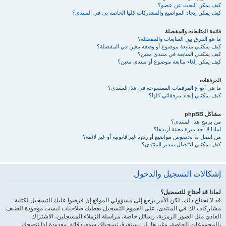
كيف يمكن البحث عن عضو؟
كيف يمكن إيجاد المواضيع والمشاركات كلها الخاصة بي في المنتدى؟
قائمة المتابعات والمفضلة
ما هو الفرق بين المتابعات والمفضلة؟
كيف يمكنني متابعة موضوع أو وضعه معين في المفضلة؟
كيف يمكنني المتابعة في منتدى معين؟
كيف يمكن إلغاء متابعة موضوع أو منتدى معين؟
المرفقات
ما هي أنواع المرفقات الممسوحة في هذا المنتدى؟
كيف يمكنني إيجاد مرفقاتي كلها؟
مشاكل phpBB
من برمج هذا المنتدى؟
لماذا لا أجد ميزة معينة أريدها؟
من اتصل به بخصوص مواضيع أو ردود غير قانونية أو غير لائقة؟
كيف يمكنني الاتصال بمدير المنتدى؟
إشكالات التسجيل والدخول
لماذا قد أحتاج للتسجيل؟
قد لا تحتاج ذلك، لكن الأمر يرجع إلى مسؤولي الموقع إن فرضوا عليك التسجيل لكتابة
مشاركات لك في المنتدى، على العموم التسجيل يعطيك صلاحيات ليست موجودة للضيف
العادي مثل الصور الرمزية، رسائل خاصة، مراسلة الزملاء المسجلين، الاشتراك
بالمجموعات الخاصة، وغيرها. لن يستغرق تسجيلك سوى دقائق معدودة لذا ننصحك