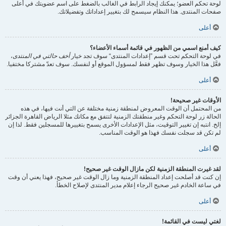
لوحة تحكم العضو؛ يمكنك إيجاد الرابط في الغالب بالضغط على اسم عضويتك في أعلى
صفحات المنتدى. هذا النظام سيسمح لك بتغيير إعداداتك وتفضيلاتك.
أعلى
كيف أمنع اسمي من الظهور في قائمة أسماء الأعضاء؟
في لوحة التحكم تحت قسم ”إعدادات المنتدى“ سوف تجد خيار
أخف حالتي في المنتدى
،
فعَّل هذا الخيار وسوف تظهر فقط لمسؤول الموقع أو لنفسك. سوف تعدّ مشتركا مختفيا.
أعلى
الأوقات غير صحيحة!
من المحتمل أن الوقت المعروض لمنطقة زمنية مختلفة عن التي أنت فيها، في هذه
الحالة زر لوحة التحكم وغير منطقتك الزمنية لتتفق مع مكانك مثلا الرياض القاهرة الجزائر
إلخ. انتبه إن تغيير التوقيت، مثل الإعدادات الأخرى يسمح بتغييرها للمسجلين فقط. لذا إن
لم تكن قد سجلت نفسك فهذا هو الوقت المناسب.
أعلى
لقد غيرت المنطقة الزمنية لكن مازال الوقت غير صحيح!
إن كنت قد أصلحت إعداد المنطقة الزمنية وما زال الوقت غير صحيح، فهذا يعني أن وقت
في ساعة الخادم غير صحيح الرجاء إعلام مدير المنتدى لإصلاح الخطأ.
أعلى
لغتي ليست في القائمة!