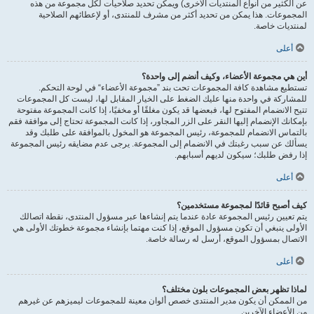
عن الكثير من أنواع المنتديات الأخرى) ويمكن تحديد صلاحيات لكل مجموعة من هذه
المجموعات. هذا يمكن من تحديد أكثر من مشرف للمنتدى، أو لإعطائهم الصلاحية
لمنتديات خاصة.
أعلى
أين هي مجموعة الأعضاء، وكيف أنضم إلى واحدة؟
تستطيع مشاهدة كافة المجموعات تحت بند ”مجموعة الأعضاء“ في لوحة التحكم.
للمشاركة في واحدة منها عليك الضغط على الخيار المقابل لها، ليست كل المجموعات
تتيح الانضمام المفتوح لها، فبعضها قد يكون مغلقًا أو مخفيًا، إذا كانت المجموعة مفتوحة
بإمكانك الإنضمام إليها النقر على الزر المجاور، إذا كانت المجموعة تحتاج إلى موافقة فقم
بالتماس الانضمام للمجموعة، رئيس المجموعة هو المخول بالموافقة على طلبك وقد
يسألك عن سبب رغبتك في الانضمام إلى المجموعة. يرجى عدم مضايقه رئيس المجموعة
إذا رفض طلبك؛ سيكون لديهم أسبابهم.
أعلى
كيف أصبح قائدًا لمجموعة مستخدمين؟
يتم تعيين رئيس المجموعة عادة عندما يتم إنشاءها عبر مسؤول المنتدى، نقطة اتصالك
الأولى ينبغي أن تكون مسؤول الموقع، إذا كنت مهتما بإنشاء مجموعة خطوتك الأولى هي
الاتصال بمسؤول الموقع، أرسل له رسالة خاصة.
أعلى
لماذا تظهر بعض المجموعات بلون مختلف؟
من الممكن أن يكون مدير المنتدى خصص ألوان معينة للمجموعات ليميزهم عن غيرهم
من الأعضاء الآخرين.