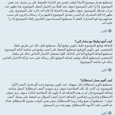
تستطيع تعديل موضوع (أحيانا لوقت قصير بعد كتابته) بالضغط على زر تعديل عند نفس
الموضوع. إذا رُدّ على الموضوع سوف تجد قليلًا من الجمل أسفل الموضوع، هذا يظهر عدد
مرات تعديلك للموضوع. سوف تظهر هذه الجملة إذا قام أحد بالرد على الموضوع، ولن
تظهر إذا قام المشرف أو المدير بتعديل الموضوع (عليهم ترك رسالة يذكرون في سبب
تعديلهم وما هو التعديل). للعلم لا يستطيع المستخدمون العاديون إلغاء الموضوع إذا ردّ
عليه أحد.
أعلى
كيف أضع توقيعًا مع مشاركتي؟
لإضافة توقيع للموضوع عليك تكوين توقيع أولًا، تستطيع فعل ذلك عن طريق ملفك
الشخصي. فور تكوين التوقيع تستطيع الضغط على
أضف توقيع
في شاشة كتابة الموضوع.
تستطيع إضافة التوقيع آليا في كتاباتك كلها بتشغيل الاختيار الخاص بذلك في ملفك
الشخصي (تستطيع كذلك توقيف إضافة التوقيع لكل رسالة على حده بإزالة الاختيار الخاص
بذلك في شاشة الموضوع).
أعلى
كيف أقوم بعمل استطلاع؟
تستطيع تكوين استطلاع بكل سهولة، عند تكوين موضوع جديد (أو تعديل النشر الأول
للموضوع، إن كانت لك تلك الصلاحية) سوف ترى نموذج ”أضف استطلاع“ أسفل شاشة
إضافة الموضوع (إن لم ترَ هذه الإضافة قد لا يكون لك الصلاحية لذلك). سوف ترى عنوان
الاستطلاع واختيارين إضافيين (لإضافة اختيار أضف السؤال ثم اضغط على وصلة ”أضف
جواب“. تستطيع أن تضع وقتا زمنيا للاستطلاع، صفر تعني الوقت مفتوح للاستطلاع. هناك
حد أقصى لعدد الأجوبة للاستطلاع، وهو يحدد من المسئول.
أعلى