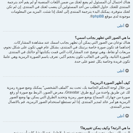
هناك احتمال أن المسئول لم يضع لغتك من ضمن اللغات المنصبة أو لم يقم أحد بترجمة
المنتدى للغتك. حاول الطلب من أحد المسئولين أن ينصب لغتك في المنتدى. إن لم تكن
لغتك متوفرة، يمكنك البدء بترجمة المنتدى إلى لغتك إذا شئت. المزيد من المعلومات
موجودة لدى موقع
phpBB
®.
أعلى
ما هي الصور التي تظهر بجانب اسمي؟
هناك نوعان من الصور التي يمكن أن تظهر بجانب اسمك عند مشاهدة المشاركات.
إحداهما قد تكون صورة خاصة برتبتك في المنتدى، بشكل عام فهي تكون على شكل نجوم،
مربعات أو نقاط، وهي توضح عدد المشاركات التي قمت بكتابتها أو حالتك في المنتدى.
الصورة الثانية، والتي في الغالب تكون بحجم أكبر، تعرف باسم الصورة الرمزية وهي عامةً
تكون فريدة وخاصة بكل عضو على حدة.
أعلى
كيف أظهر الصورة الرمزية؟
من خلال لوحة التحكم الخاصة بك، تحت بند "الملف الشخصي" يمكنك وضع صورة رمزية
لك عن طريق واحدة من أربع طرق: Gravatar، معرض الصور، الربط مع صورة أو رفع
صورة من جهازك. السماح بوضع صور رمزية وتحديد الطرق التي يمكن بها وضع الصور
الرمزية هو أمر عائد لمدير المنتدى. إذا لم تستطع استخدام الصور الرمزية، قم بالاتصال
بمدير المنتدى.
أعلى
ما هي الرتبة؟ وكيف يمكن تغييرها؟
الرتب التي تظهر تحت اسم المستخدم تستعمل لإظهار عدد المشاركات أو مستوى