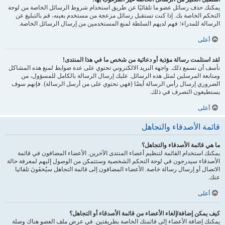
يمكنك حذف رسائل عضو ما تلقائيًا عن طريق استخدام شروط الرسائل الخاصة من لوحة
التحكم الخاصة بك. إذا كنت تستقبل رسائل مزعجة من مستخدم بعينه، قم بالتبليغ عن
الرسالة للمدراء؛ فهم لديهم السلطة لمنع المستخدمين من إرسال الرسائل الخاصة.
أعلى
لقد استلمت رسالة مؤذية أو دعائية من شخص ما في هذا المنتدى!
نأسف أن نسمع ذلك. واجهة البريد الالكتروني تحتوي على عدة ضوابط لمنع هذه المشاكل
ومتابعة المرسلين لمثل هذه الرسائل. عليك إرسال الرسالة بالكامل للمسؤول، من
الضروري إرسال رأس الرسالة أيضًا (فهي تحتوي على من أرسل الرسالة). فإنهم سوف
يستطيعون التصرف في ذلك.
أعلى
قائمة الأصدقاء والتجاهل
ما هي قائمة الأصدقاء والتجاهل؟
يمكنك استخدام القائمة لتنظيم أعضاء المنتدى الآخرين. الأعضاء المضافون في قائمة
الأصدقاء سيدرجون في لوحة التحكم الشخصية وستتمكن من الوصول إليهم لمعرفة حالة
الاتصال أو إرسال رسالة خاصة. الأعضاء المضافون إلى قائمة التجاهل سيُخفَونَ تلقائيا
عنك.
أعلى
كيف يمكن إضافة/إلغاء الأعضاء من قائمة الأصدقاء أو التجاهل؟
يمكنك إضافة الأعضاء إلى قائمتك الخاصة بطريقتين. في عرض ملف العضو هناك وصلة