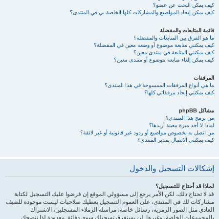
كيف يمكن البحث عن عضو؟
كيف يمكن إيجاد المواضيع والمشاركات كلها الخاصة بي في المنتدى؟
قائمة المتابعات والمفضلة
ما هو الفرق بين المتابعات والمفضلة؟
كيف يمكنني متابعة موضوع أو وضعه معين في المفضلة؟
كيف يمكنني المتابعة في منتدى معين؟
كيف يمكن إلغاء متابعة موضوع أو منتدى معين؟
المرفقات
ما هي أنواع المرفقات الممسوحة في هذا المنتدى؟
كيف يمكنني إيجاد مرفقاتي كلها؟
مشاكل phpBB
من برمج هذا المنتدى؟
لماذا لا أجد ميزة معينة أريدها؟
من اتصل به بخصوص مواضيع أو ردود غير قانونية أو غير لائقة؟
كيف يمكنني الاتصال بمدير المنتدى؟
إشكالات التسجيل والدخول
لماذا قد أحتاج للتسجيل؟
قد لا تحتاج ذلك، لكن الأمر يرجع إلى مسؤولي الموقع إن فرضوا عليك التسجيل لكتابة
مشاركات لك في المنتدى، على العموم التسجيل يعطيك صلاحيات ليست موجودة للضيف
العادي مثل الصور الرمزية، رسائل خاصة، مراسلة الزملاء المسجلين، الاشتراك
بالمجموعات الخاصة، وغيرها. لن يستغرق تسجيلك سوى دقائق معدودة لذا ننصحك