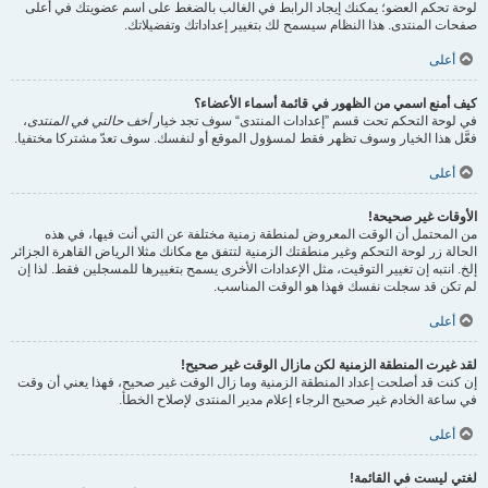
لوحة تحكم العضو؛ يمكنك إيجاد الرابط في الغالب بالضغط على اسم عضويتك في أعلى
صفحات المنتدى. هذا النظام سيسمح لك بتغيير إعداداتك وتفضيلاتك.
أعلى
كيف أمنع اسمي من الظهور في قائمة أسماء الأعضاء؟
في لوحة التحكم تحت قسم ”إعدادات المنتدى“ سوف تجد خيار
أخف حالتي في المنتدى
،
فعَّل هذا الخيار وسوف تظهر فقط لمسؤول الموقع أو لنفسك. سوف تعدّ مشتركا مختفيا.
أعلى
الأوقات غير صحيحة!
من المحتمل أن الوقت المعروض لمنطقة زمنية مختلفة عن التي أنت فيها، في هذه
الحالة زر لوحة التحكم وغير منطقتك الزمنية لتتفق مع مكانك مثلا الرياض القاهرة الجزائر
إلخ. انتبه إن تغيير التوقيت، مثل الإعدادات الأخرى يسمح بتغييرها للمسجلين فقط. لذا إن
لم تكن قد سجلت نفسك فهذا هو الوقت المناسب.
أعلى
لقد غيرت المنطقة الزمنية لكن مازال الوقت غير صحيح!
إن كنت قد أصلحت إعداد المنطقة الزمنية وما زال الوقت غير صحيح، فهذا يعني أن وقت
في ساعة الخادم غير صحيح الرجاء إعلام مدير المنتدى لإصلاح الخطأ.
أعلى
لغتي ليست في القائمة!