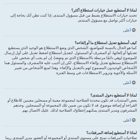
لماذا لا أستطيع عمل خيارات استطلاع أكثر؟
تحديد خيارات الاستطلاع يضبط من قبل مسؤول المنتدى، إذا كنت تظن أنك بحاجة إلى
خيارات أكثر تواصل مع مسؤول المنتدى.
أعلى
كيف أستطيع تعديل استطلاع ما أو إلغاءه؟
كما هو الحال بالنسبة للمواضيع، الشخص الذي وضع الاستطلاع هو الوحيد الذي يستطيع
تعديلها أو إلغائها، أو المشرف أو المسئول. لتعديل استطلاع اضغط تعديل على أول إرسال
للموضوع (وهي دائمًا مرتبطة بالاستطلاع الذي تم وضعه). إن لم يجب أي شخص على
الاستطلاع تستطيع تعديل وإلغاء الاستطلاع، لكن إن أُجيب عليه فالمشرف والمسئول هما
الأشخاص الوحيدون المسموح لهم بالتعديل والإلغاء. وهذا لمنع الأشخاص من تغيير
الأسئلة والأجوبة وتزوير الاستطلاعات في وسط الفترة.
أعلى
لماذا لا أستطيع دخول المنتدى؟
بعض المنتديات قد تكون محددة الصلاحية لمجموعة معينة أو مسجلين معينين للاطلاع أو
القراءة أو إضافة موضوع. قد لا تكون من ضمن تلك المجموعة أو المسجلين. وحدهم
المشرفون ومدير المنتدى يمكنهم إعطاؤك الصلاحية لذلك. عليك الاتصال بهم.
أعلى
لماذا لا أستطيع إضافة المرفقات؟
صلاحيات المرفقات تمنح على مستوى المنتدى أو المجموعة أو العضو، مدير المنتدى ربما