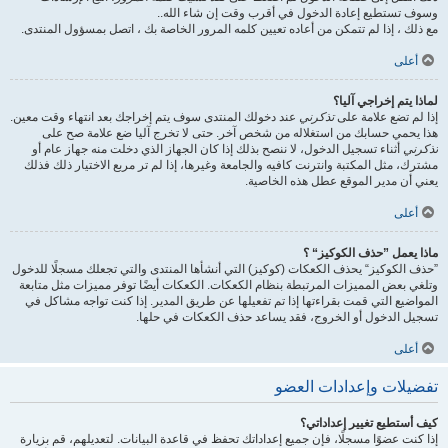
وسوف تستطيع إعادة الدخول في أقرب وقت إن شاء الله..
مع ذلك ، إذا لم تتمكن من أعاده تعيين كلمه المرور الخاصة بك ، اتصل بمسؤول المنتدى.
أعلى
لماذا يتم إخراجي آليا؟
إذا لم تضع علامة على
تذكرني
عند دخولك المنتدى سوف يتم إخراجك بعد انتهاء وقت معين.
هذا يحمي حسابك من استغلاله من شخص آخر. حتى لا تخرج آليا ضع علامة صح على
تذكرني
أثناء تسجيل الدخول، لا ننصح بذلك إذا كان الجهاز الذي دخلت منه جهاز عام أو
مشترك، مثل المكتبة وانترنت كافيه والجامعة وغيرها، إذا لم تر مربع الاختيار ذلك فذلك
يعني أن مدير الموقع عطل هذه الخاصية.
أعلى
ماذا يعمل ”حذف الكوكيز“ ؟
”حذف الكوكيز“ يحذف الكعكات (كوكيز) التي أنشأها المنتدى والتي تجعلك مسجلًا للدخول
وتلغي بعض المميزات المرتبطة بنظام الكعكات. الكعكات أيضًا توفر مميزات مثل متابعة
المواضيع التي قمت بقراءتها إذا تم تفعيلها عن طريق المدير. إذا كنت تواجه مشاكل في
تسجيل الدخول أو الخروج، فقد يساعد حذف الكعكات في حلها.
أعلى
تفضيلات وإعدادات العضو
كيف أستطيع تغيير إعداداتي؟
إذا كنت عضوًا مسجلًا، فإن جميع إعداداتك تحفظ في قاعدة البيانات. لتعديلهم، قم بزيارة