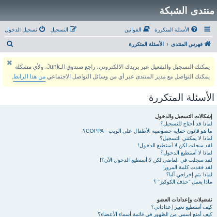
منتدى الشبكة
الأسئلة المتكررة
القوانين
التسجيل
تسجيل الدخول
ب
فهرس المنتدى
الأسئلة المتكررة
ح
يمكنك التسجيل والتفعيل عبر بريدك الالكتروني، راجع صندوق الـJunk، ولأي مشكلة
ث
يمكنك التواصل مع مدير المنتدى عبر أي من وسائل التواصل الاجتماعي
من هذا الرابط
.
الأسئلة المتكررة
إشكالات التسجيل والدخول
لماذا قد أحتاج للتسجيل؟
ما هو قانون حماية خصوصية الأطفال على الويب - COPPA؟
لماذا لا يمكنني التسجيل؟
لقد سجلت لكن لا أستطيع الدخول!
لماذا لا أستطيع الدخول؟
لقد سجلت في الماضي لكن لا أستطيع الدخول الآن؟!
لقد فقدت كلمة المرور!
لماذا يتم إخراجي آليا؟
ماذا يعمل ”حذف الكوكيز“ ؟
تفضيلات وإعدادات العضو
كيف أستطيع تغيير إعداداتي؟
كيف أمنع اسمي من الظهور في قائمة أسماء الأعضاء؟