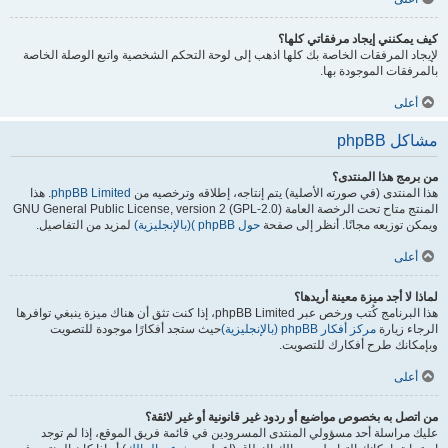
كيف يمكنني إيجاد مرفقاتي كلها؟
لإيجاد المرفقات الخاصة بك كلها اذهب إلى لوحة التحكم الشخصية واتبع الوصلة الخاصة
بالمرفقات الموجودة بها.
أعلى
مشاكل phpBB
من برمج هذا المنتدى؟
هذا المنتدى (في صورته الأصلية) يتم إنتاجه، إطلاقه وترخصيه من
phpBB Limited
. هذا
المنتج متاح تحت الرخصة العامة GNU General Public License, version 2 (GPL-2.0)
ويمكن توزيعه مجانًا. أنظر إلى صفحة
حول phpBB )(بالإنجليزية)
لمزيد من التفاصيل.
أعلى
لماذا لا أجد ميزة معينة أريدها؟
هذا البرنامج كُتب ورخص عبر phpBB Limited، إذا كنت تثق أن هناك ميزة ينبغي توافرها
الرجاء زيارة
مركز أفكار phpBB (بالإنجليزية)
حيث ستجد أفكارًا موجودة للتصويت
وبإمكانك طرح أفكارك للتصويت.
أعلى
من اتصل به بخصوص مواضيع أو ردود غير قانونية أو غير لائقة؟
عليك مراسلة أحد مسؤولي المنتدى المسرودين في قائمة فريق الموقع، إذا لم توجد