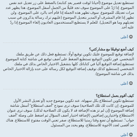
تستطيع تعديل موضوع (أحيانا لوقت قصير بعد كتابته) بالضغط على زر تعديل عند نفس
الموضوع. إذا رُدّ على الموضوع سوف تجد قليلًا من الجمل أسفل الموضوع، هذا يظهر عدد
مرات تعديلك للموضوع. سوف تظهر هذه الجملة إذا قام أحد بالرد على الموضوع، ولن
تظهر إذا قام المشرف أو المدير بتعديل الموضوع (عليهم ترك رسالة يذكرون في سبب
تعديلهم وما هو التعديل). للعلم لا يستطيع المستخدمون العاديون إلغاء الموضوع إذا ردّ
عليه أحد.
أعلى
كيف أضع توقيعًا مع مشاركتي؟
لإضافة توقيع للموضوع عليك تكوين توقيع أولًا، تستطيع فعل ذلك عن طريق ملفك
الشخصي. فور تكوين التوقيع تستطيع الضغط على
أضف توقيع
في شاشة كتابة الموضوع.
تستطيع إضافة التوقيع آليا في كتاباتك كلها بتشغيل الاختيار الخاص بذلك في ملفك
الشخصي (تستطيع كذلك توقيف إضافة التوقيع لكل رسالة على حده بإزالة الاختيار الخاص
بذلك في شاشة الموضوع).
أعلى
كيف أقوم بعمل استطلاع؟
تستطيع تكوين استطلاع بكل سهولة، عند تكوين موضوع جديد (أو تعديل النشر الأول
للموضوع، إن كانت لك تلك الصلاحية) سوف ترى نموذج ”أضف استطلاع“ أسفل شاشة
إضافة الموضوع (إن لم ترَ هذه الإضافة قد لا يكون لك الصلاحية لذلك). سوف ترى عنوان
الاستطلاع واختيارين إضافيين (لإضافة اختيار أضف السؤال ثم اضغط على وصلة ”أضف
جواب“. تستطيع أن تضع وقتا زمنيا للاستطلاع، صفر تعني الوقت مفتوح للاستطلاع. هناك
حد أقصى لعدد الأجوبة للاستطلاع، وهو يحدد من المسئول.
أعلى