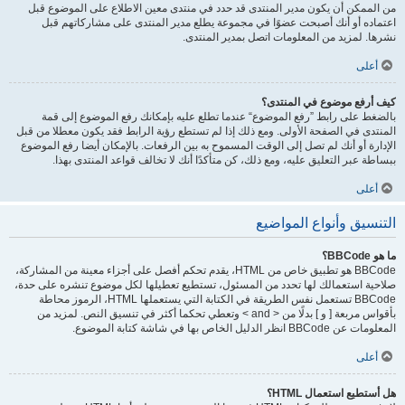
من الممكن أن يكون مدير المنتدى قد حدد في منتدى معين الاطلاع على الموضوع قبل
اعتماده أو أنك أصبحت عضوًا في مجموعة يطلع مدير المنتدى على مشاركاتهم قبل
نشرها. لمزيد من المعلومات اتصل بمدير المنتدى.
أعلى
كيف أرفع موضوع في المنتدى؟
بالضغط على رابط ”رفع الموضوع“ عندما تطلع عليه بإمكانك رفع الموضوع إلى قمة
المنتدى في الصفحة الأولى. ومع ذلك إذا لم تستطع رؤية الرابط فقد يكون معطلا من قبل
الإدارة أو أنك لم تصل إلى الوقت المسموح به بين الرفعات. بالإمكان أيضا رفع الموضوع
ببساطة عبر التعليق عليه، ومع ذلك، كن متأكدًا أنك لا تخالف قواعد المنتدى بهذا.
أعلى
التنسيق وأنواع المواضيع
ما هو BBCode؟
BBCode هو تطبيق خاص من HTML، يقدم تحكم أفصل على أجزاء معينة من المشاركة،
صلاحية استعمالك لها تحدد من المسئول، تستطيع تعطيلها لكل موضوع تنشره على حدة،
BBCode تستعمل نفس الطريقة في الكتابة التي يستعملها HTML، الرموز محاطة
بأقواس مربعة [ و ] بدلًا من < and > وتعطي تحكما أكثر في تنسيق النص. لمزيد من
المعلومات عن BBCode انظر الدليل الخاص بها في شاشة كتابة الموضوع.
أعلى
هل أستطيع استعمال HTML؟