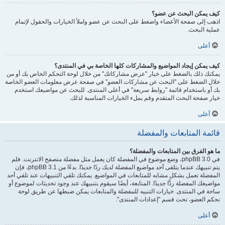
كيف يمكن البحث عن عضو؟
اذهب إلى صفحة الأعضاء واضغط على البحث عن عضو واملأ الخيارات والحقول لإتمام
عملية البحث.
أعلى
كيف يمكن إيجاد المواضيع والمشاركات كلها الخاصة بي في المنتدى؟
يمكنك ذلك بالضغط على خيار "عرض مشاركاتك" من خلال لوحة التحكم الخاص بك أو من
خلال الضغط على "البحث عن مشاركات العضو" في صفحة عرض معلومات العضو الخاصة
بك أو باستخدام قائمة "روابط سريعة" في أعلى المنتدى. للبحث عن مواضيعك استخدم
خيار صفحة البحث المتقدم وقم بملء الخيارات المناسبة لذلك.
أعلى
قائمة المتابعات والمفضلة
ما هو الفرق بين المتابعات والمفضلة؟
في phpBB 3.0، وضع موضوع في المفضلة كان يعمل مثل مفضلة متصفح الانترنت. فلم
يتم تنبيهك عندما يتلقى أحد مواضيع المفضلة لديك ردًا جديدًا. بدءًا من phpBB 3.1، فإن
المفضلة تعمل بشكل مشابه للمتابعات في المواضيع. يمكنك تلقي التنبيهات عند تلقي أحد
مواضيعك المفضلة ردًّا جديدًا. المتابعة، أيضًا سيقوم بتنبيهك عند وجود تحديثات لموضوع أو
ساحة في المنتدى. خيارات التنبيه للمفضلة والمتابعات يمكن ضبطها عن طريق لوحة
تحكم العضو، تحت قسم "إعدادات المنتدى".
أعلى