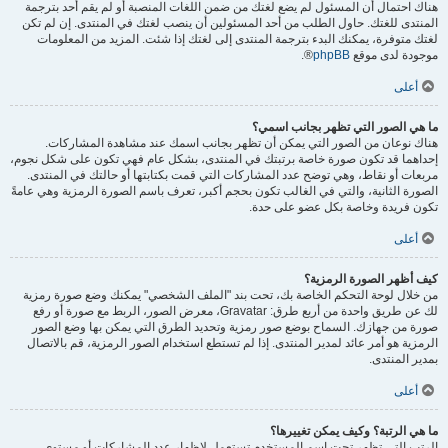
هناك احتمال أن المسئول لم يضع لغتك من ضمن اللغات المنصبة أو لم يقم أحد بترجمة
المنتدى للغتك. حاول الطلب من أحد المسئولين أن ينصب لغتك في المنتدى. إن لم تكن
لغتك متوفرة، يمكنك البدء بترجمة المنتدى إلى لغتك إذا شئت. المزيد من المعلومات
موجودة لدى موقع
phpBB
®.
أعلى
ما هي الصور التي تظهر بجانب اسمي؟
هناك نوعان من الصور التي يمكن أن تظهر بجانب اسمك عند مشاهدة المشاركات.
إحداهما قد تكون صورة خاصة برتبتك في المنتدى، بشكل عام فهي تكون على شكل نجوم،
مربعات أو نقاط، وهي توضح عدد المشاركات التي قمت بكتابتها أو حالتك في المنتدى.
الصورة الثانية، والتي في الغالب تكون بحجم أكبر، تعرف باسم الصورة الرمزية وهي عامةً
تكون فريدة وخاصة بكل عضو على حدة.
أعلى
كيف أظهر الصورة الرمزية؟
من خلال لوحة التحكم الخاصة بك، تحت بند "الملف الشخصي" يمكنك وضع صورة رمزية
لك عن طريق واحدة من أربع طرق: Gravatar، معرض الصور، الربط مع صورة أو رفع
صورة من جهازك. السماح بوضع صور رمزية وتحديد الطرق التي يمكن بها وضع الصور
الرمزية هو أمر عائد لمدير المنتدى. إذا لم تستطع استخدام الصور الرمزية، قم بالاتصال
بمدير المنتدى.
أعلى
ما هي الرتبة؟ وكيف يمكن تغييرها؟
الرتب التي تظهر تحت اسم المستخدم تستعمل لإظهار عدد المشاركات أو مستوى