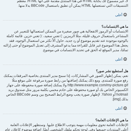
لا، غير مسموح لك بكتابة HTML في هذا المنتدى مقدمة على أنها HTML. معظم
التنسيقات التي تستعملها HTML يمكن أن تطبق باستعمال BBCode بدلا منها.
أعلى
ما هي الابتسامات؟
الابتسامات أو الرموز الانفعالية هي صور صغيرة من الممكن استعمالها للتعبير عن
المشاعر باستعمال حروف قليلة، مثلًا الرمزين :) تعني سعيد، :( تعني حزين. قائمة كاملة
بالوجوه موجودة عند تقديم موضوع أو رد جديد، حاول ألاّ تكثر من استعمال الوجوه، فقد
يجعل هذا الموضوع غير قابل للقراءة مما يدعو المشرف إلى تعديل الموضوع أو حتى إزالته
تمامًا، مدير الموقع له الحق في تحديد الابتسامات في موضوع.
أعلى
هل أستطيع نشر صور؟
نعم، يمكن إظهار الصور في المشاركات، إذا سمح مدير المنتدى بخاصية المرفقات يمكنك
رفع صورة للمنتدى. ومع ذلك يمكنك إضافتها من رابط صورة مرفوعة على موقع مثلًا
http://www.example.com/my-picture.gif ولا يمكنك إضافة صورة محفوظة على جهاز
الكمبيوتر الخاص بك أو صورة محفوظة على خادم محمي بكلمة مرور مثل صندوق بريد
hotmail أو Yahoo. لإظهار صورة يجب وضع الرابط الصحيح بين وسم BBCode الخاص
بذلك [img].
أعلى
ما هي الإعلانات العامة؟
الإعلانات العامة تحوي معلومات مهمة يتوجب الاطلاع عليها. وستظهر الإعلانات العامة
أعلى المنتديات جميعها وفي لوحة تحكم ملفك الشخصي أيضًا. إضافة موضوع كإعلان عام