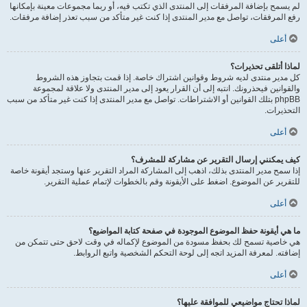
لم يسمح بإضافة المرفقات إلى المنتدى الذي تكتب فيه، أو ربما مجموعات معينة بإمكانها
رفع المرفقات، تواصل مع مدير المنتدى إذا كنت غير متأكد من سبب تعذر إضافة مرفقات.
أعلى
لماذا أتلقى تحذيرات؟
كل مدير منتدى لديه شروط وقوانين اشتراك خاصة. إذا قمت بتجاوز هذه الشروط
والقوانين فيحذرونك. انتبه إلى أن القرار يعود إلى مدير المنتدى ولا علاقة لمجموعة
phpBB بتلك القوانين أو الاشتراطات. تواصل مع مدير المنتدى إذا كنت غير متأكد من سبب
التحذيرات.
أعلى
كيف يمكنني إرسال التقرير عن مشاركة للمشرف؟
إذا سمح مدير المنتدى بذلك، اذهب إلى المشاركة المراد التقرير عنها وستجد أيقونة خاصة
للتقرير عن الموضوع. اضغط على الأيقونة وقم بالخطوات لإتمام عملية التقرير.
أعلى
ما هي أيقونة حفظ الموضوع الموجودة في صفحة كتابة المواضيع؟
هي خاصية تسمح لك بحفظ مسودة من الموضوع لإكماله في وقت لاحق حتى تتمكن من
إضافته. لمعرفة المزيد اتجه إلى لوحة التحكم الشخصية واتبع الروابط.
أعلى
لماذا تحتاج مواضيعي للموافقة عليها؟