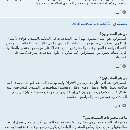
استخدام هذه الخاصية تعود لوضع مدير المنتدى لصلاحية استخدامها.
أعلى
مستوى الأعضاء والمجموعات
من هم المسئولون؟
المسئولون هو أعضاء معينون لهم أعلى الصلاحيات في التحكم بالمنتدى. هؤلاء الأعضاء
بإمكانهم التحكم في جميع جوانب عمليات المنتدى بما في ذلك إعطاء الصلاحيات، وحظر
الأعضاء، وإنشاء المجموعات والمشرفين... إلخ. اعتمادًا على مؤسس المنتدى والصلاحيات
التي أعطاها لغيره من المسئولين، كما يمكن أن يكون صلاحيات إشراف كاملة على
المنتديات.
أعلى
من هم المشرفون؟
المشرفون هم أفراد (أو مجموعة من الأفراد) ولهم وظيفة المتابعة اليومية للمنتدى. لهم
صلاحية تعديل وإلغاء وقفل، وفتح، ونقل، وتقسيم المواضيع في المنتدى المشرفين عليه.
بشكل عام المشرفون مسؤولون عن إبقاء الردود والمواضيع ضمن العنوان الرئيسي
للمنتدى ومنعهم من نشر المواضيع المشينة.
أعلى
ما هي مجموعات المستخدمين؟
مجموعات المستخدمين هي تمكن من تقسيم مجتمع المنتدى أقسام يمكن تسهل إدارة
صلاحياتها والعمل معها، يمكن للمشترك الواحد أن يكون في مجموعات عدة (وهذا يختلف