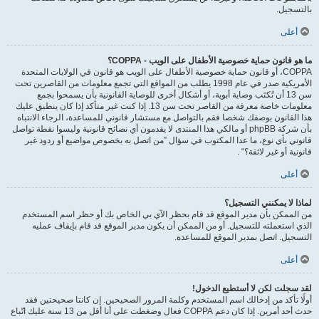
بالتسجيل.
أعلى
ما هو قانون حماية خصوصية الأطفال على الويب - COPPA؟
COPPA، أو قانون حماية خصوصية الأطفال على الويب هو قانون في الولايات المتحدة
الأمريكية صدر في عام 1998 يطلب من المواقع التي تجمع معلومات من القاصرين تحت
سن 13 أن تُكتَب وصاية أبوية، أو أشكال أخرى للوصاية القانونية بأن يسمحوا بجمع
معلومات خاصة معرفة من القاصر تحت سن 13. إذا كنت غير متأكد إذا كان ينطبق عليك
هذا القانون بوصفك شخصا فقم بالتواصل مع مستشار قانوني للمساعدة، الرجاء الانتباه
بأن شركة phpBB أو مالكي هذا المنتدى لا يقدمون أي نصائح قانونية وليسوا نقطة تواصل
قانوني بأي نوع، ما عدا المكتوب في سؤال ”من اتصل به بخصوص مواضيع أو ردود غير
قانونية أو غير لائقة؟“ .
أعلى
لماذا لا يمكنني التسجيل؟
من الممكن بأن مدير الموقع قد قام بحظر الآي بي الخاص بك أو حظر اسم المستخدم
الذي استعملته للتسجيل. أو من الممكن أن يكون مدير الموقع قد قام بإيقاف عمليه
التسجيل. اتصل بمدير الموقع للمساعدة.
أعلى
لقد سجلت لكن لا أستطيع الدخول!
أولًا تأكد من إدخالك اسم المستخدم وكلمة المرور الصحيحين. إن كانتا صحيحتين فقد
حدث أحد أمرين. إذا كان دعم COPPA فعال وضغطت على أنا أقل من 13 سنة عليك اتّباع