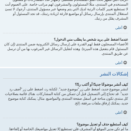
المستخدم في المنتدى، مثلًا المسئولون والمشرفون لهم مراتب خاصة. على العموم أنت
لا تستطيع تغيير كلمات الرتبة لديك التي يتم وضعها عبر مسؤول المنتدى، أرجوك لا تسئ
استغلال المنتدى بإرسال رسائل أو مواضيع فارغة لزيادة رتبتك، قد تجد المسئول أو
المشرف يقلل من رتبك.
أعلى
عندما اضغط على بريد شخص ما يطلب مني الدخول؟
الأعضاء المسجلون فقط لهم القدرة على إرسال رسائل الكترونية ضمن المنتدى (إن كان
المسئول قام بتفعيل هذه الميزة). وهذه لتقليل الرسائل غير المرغوب بها من أن ترسل
عن طريق المنتدى.
أعلى
إشكالات النشر
كيف أنشر موضوعًا جديدًا أو أكتب ردًا؟
لنشر موضوع جديد، اضغط على زر "موضوع جديد". لكتابة رد، اضغط على زر "أضف رد
جديد". قد تحتاج إلى التسجيل قبل أن تتمكن من كتابة المشاركات. هناك قائمة بصلاحيات
كل منتدى تكون متاحة في أسفل صفحة المنتدى والمواضيع. مثال: يمكنك كتابة موضوع
جديد، يمكنك إرفاق ملفات مرفقة، إلخ.
أعلى
كيف أستطيع حذف أو تعديل موضوع؟
ما لم تكن مدير الموقع أو المشرف فلن تستطيع إلا تعديل مواضيعك الخاصة أو إلغاءها.