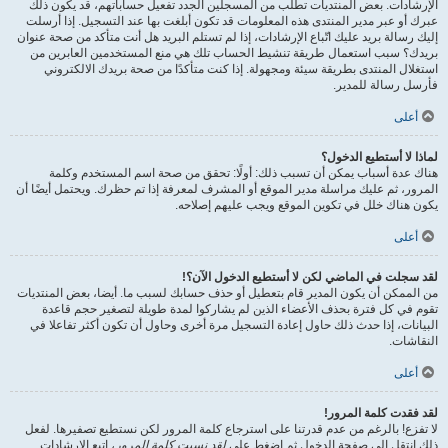
الإرشادات. بعض المنتديات تطلب من المسجلين الجدد تفعيل حساباتهم، قد يكون ذلك
عبرك أو عبر مدير المنتدى هذه المعلومات قد تكون أبلغت بها عند التسجيل. إذا أرسلت
إليك رسالة بريد عليك اتّباع الإرشادات، إذا لم تستلم البريد هل أنت متأكد من صحة عنوان
بريدك؟ سبب استعمال طريقة تنشيط الحساب تلك هي منع المستخدمين العابرين من
استغلال المنتدى بطريقة سيئة ومجهولة. إذا كنت متأكدًا من صحة بريدك الالكتروني
فأرسل رسالة للمدير.
أعلى
لماذا لا أستطيع الدخول؟
هناك عدة أسباب يمكن أن تسبب ذلك: أولًا: تحقق من صحة اسم المستخدم وكلمة
المرور، ثم عليك مراسلة مدير الموقع أو المشرف لمعرفة إذا تم حظرك. ويحتمل أيضًا أن
يكون هناك خلل في تكوين الموقع ويجب عليهم إصلاحه.
أعلى
لقد سجلت في الماضي لكن لا أستطيع الدخول الآن؟!
من الممكن أن يكون المدير قام بتعطيل أو حذف حسابك لسبب ما. أيضا، بعض المنتديات
تقوم في كل فترة بحذف الأعضاء الذين لم يشاركوا لمدة طويلة لتصغير حجم قاعدة
البيانات، إذا حدث ذلك حاول إعادة التسجيل مرة أخرى وحاول أن تكون أكثر تفاعلا في
النقاشات.
أعلى
لقد فقدت كلمة المرور!
لا تفزع! بالرغم من عدم قدرتنا على استرجاع كلمة المرور لكن نستطيع تصفيرها. لفعل
ذلك انتقل إلى صفحة الدخول ثم اضغط على
لقد نسيت كلمة المرور
، اتبع الإرشادات