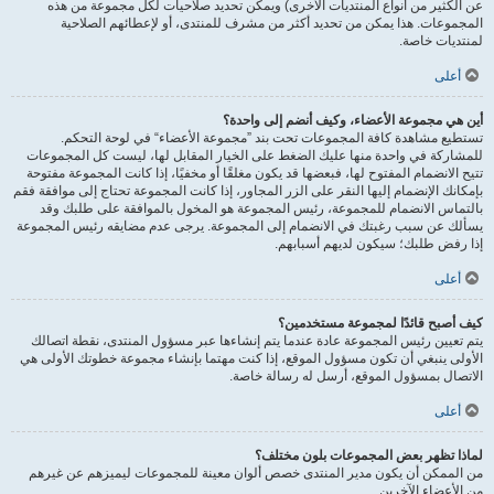
عن الكثير من أنواع المنتديات الأخرى) ويمكن تحديد صلاحيات لكل مجموعة من هذه
المجموعات. هذا يمكن من تحديد أكثر من مشرف للمنتدى، أو لإعطائهم الصلاحية
لمنتديات خاصة.
أعلى
أين هي مجموعة الأعضاء، وكيف أنضم إلى واحدة؟
تستطيع مشاهدة كافة المجموعات تحت بند ”مجموعة الأعضاء“ في لوحة التحكم.
للمشاركة في واحدة منها عليك الضغط على الخيار المقابل لها، ليست كل المجموعات
تتيح الانضمام المفتوح لها، فبعضها قد يكون مغلقًا أو مخفيًا، إذا كانت المجموعة مفتوحة
بإمكانك الإنضمام إليها النقر على الزر المجاور، إذا كانت المجموعة تحتاج إلى موافقة فقم
بالتماس الانضمام للمجموعة، رئيس المجموعة هو المخول بالموافقة على طلبك وقد
يسألك عن سبب رغبتك في الانضمام إلى المجموعة. يرجى عدم مضايقه رئيس المجموعة
إذا رفض طلبك؛ سيكون لديهم أسبابهم.
أعلى
كيف أصبح قائدًا لمجموعة مستخدمين؟
يتم تعيين رئيس المجموعة عادة عندما يتم إنشاءها عبر مسؤول المنتدى، نقطة اتصالك
الأولى ينبغي أن تكون مسؤول الموقع، إذا كنت مهتما بإنشاء مجموعة خطوتك الأولى هي
الاتصال بمسؤول الموقع، أرسل له رسالة خاصة.
أعلى
لماذا تظهر بعض المجموعات بلون مختلف؟
من الممكن أن يكون مدير المنتدى خصص ألوان معينة للمجموعات ليميزهم عن غيرهم
من الأعضاء الآخرين.