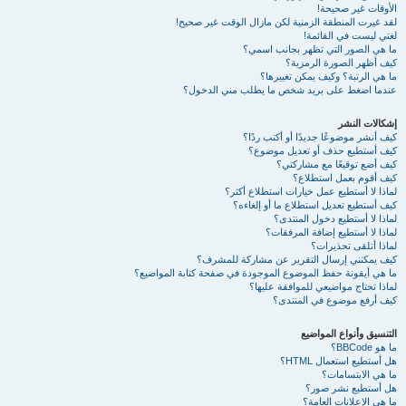
الأوقات غير صحيحة!
لقد غيرت المنطقة الزمنية لكن مازال الوقت غير صحيح!
لغتي ليست في القائمة!
ما هي الصور التي تظهر بجانب اسمي؟
كيف أظهر الصورة الرمزية؟
ما هي الرتبة؟ وكيف يمكن تغييرها؟
عندما اضغط على بريد شخص ما يطلب مني الدخول؟
إشكالات النشر
كيف أنشر موضوعًا جديدًا أو أكتب ردًا؟
كيف أستطيع حذف أو تعديل موضوع؟
كيف أضع توقيعًا مع مشاركتي؟
كيف أقوم بعمل استطلاع؟
لماذا لا أستطيع عمل خيارات استطلاع أكثر؟
كيف أستطيع تعديل استطلاع ما أو إلغاءه؟
لماذا لا أستطيع دخول المنتدى؟
لماذا لا أستطيع إضافة المرفقات؟
لماذا أتلقى تحذيرات؟
كيف يمكنني إرسال التقرير عن مشاركة للمشرف؟
ما هي أيقونة حفظ الموضوع الموجودة في صفحة كتابة المواضيع؟
لماذا تحتاج مواضيعي للموافقة عليها؟
كيف أرفع موضوع في المنتدى؟
التنسيق وأنواع المواضيع
ما هو BBCode؟
هل أستطيع استعمال HTML؟
ما هي الابتسامات؟
هل أستطيع نشر صور؟
ما هي الإعلانات العامة؟