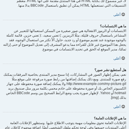
لا، غير مسموح لك بكتابة HTML في هذا المنتدى مقدمة على أنها HTML. معظم
التنسيقات التي تستعملها HTML يمكن أن تطبق باستعمال BBCode بدلا منها.
أعلى
ما هي الابتسامات؟
الابتسامات أو الرموز الانفعالية هي صور صغيرة من الممكن استعمالها للتعبير عن
المشاعر باستعمال حروف قليلة، مثلًا الرمزين :) تعني سعيد، :( تعني حزين. قائمة كاملة
بالوجوه موجودة عند تقديم موضوع أو رد جديد، حاول ألاّ تكثر من استعمال الوجوه، فقد
يجعل هذا الموضوع غير قابل للقراءة مما يدعو المشرف إلى تعديل الموضوع أو حتى إزالته
تمامًا، مدير الموقع له الحق في تحديد الابتسامات في موضوع.
أعلى
هل أستطيع نشر صور؟
نعم، يمكن إظهار الصور في المشاركات، إذا سمح مدير المنتدى بخاصية المرفقات يمكنك
رفع صورة للمنتدى. ومع ذلك يمكنك إضافتها من رابط صورة مرفوعة على موقع مثلًا
http://www.example.com/my-picture.gif ولا يمكنك إضافة صورة محفوظة على جهاز
الكمبيوتر الخاص بك أو صورة محفوظة على خادم محمي بكلمة مرور مثل صندوق بريد
hotmail أو Yahoo. لإظهار صورة يجب وضع الرابط الصحيح بين وسم BBCode الخاص
بذلك [img].
أعلى
ما هي الإعلانات العامة؟
الإعلانات العامة تحوي معلومات مهمة يتوجب الاطلاع عليها. وستظهر الإعلانات العامة
أعلى المنتديات جميعها وفي لوحة تحكم ملفك الشخصي أيضًا. إضافة موضوع كإعلان عام