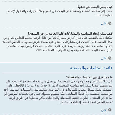
كيف يمكن البحث عن عضو؟
اذهب إلى صفحة الأعضاء واضغط على البحث عن عضو واملأ الخيارات والحقول لإتمام
عملية البحث.
أعلى
كيف يمكن إيجاد المواضيع والمشاركات كلها الخاصة بي في المنتدى؟
يمكنك ذلك بالضغط على خيار "عرض مشاركاتك" من خلال لوحة التحكم الخاص بك أو من
خلال الضغط على "البحث عن مشاركات العضو" في صفحة عرض معلومات العضو الخاصة
بك أو باستخدام قائمة "روابط سريعة" في أعلى المنتدى. للبحث عن مواضيعك استخدم
خيار صفحة البحث المتقدم وقم بملء الخيارات المناسبة لذلك.
أعلى
قائمة المتابعات والمفضلة
ما هو الفرق بين المتابعات والمفضلة؟
في phpBB 3.0، وضع موضوع في المفضلة كان يعمل مثل مفضلة متصفح الانترنت. فلم
يتم تنبيهك عندما يتلقى أحد مواضيع المفضلة لديك ردًا جديدًا. بدءًا من phpBB 3.1، فإن
المفضلة تعمل بشكل مشابه للمتابعات في المواضيع. يمكنك تلقي التنبيهات عند تلقي أحد
مواضيعك المفضلة ردًّا جديدًا. المتابعة، أيضًا سيقوم بتنبيهك عند وجود تحديثات لموضوع أو
ساحة في المنتدى. خيارات التنبيه للمفضلة والمتابعات يمكن ضبطها عن طريق لوحة
تحكم العضو، تحت قسم "إعدادات المنتدى".
أعلى