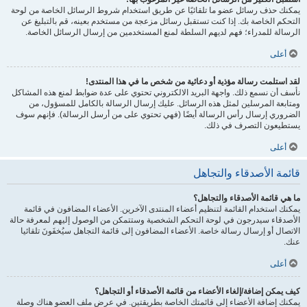
يمكنك حذف رسائل عضو ما تلقائيًا عن طريق استخدام شروط الرسائل الخاصة من لوحة
التحكم الخاصة بك. إذا كنت تستقبل رسائل مزعجة من مستخدم بعينه، قم بالتبليغ عن
الرسالة للمدراء؛ فهم لديهم السلطة لمنع المستخدمين من إرسال الرسائل الخاصة.
أعلى
لقد استلمت رسالة مؤذية أو دعائية من شخص ما في هذا المنتدى!
نأسف أن نسمع ذلك. واجهة البريد الالكتروني تحتوي على عدة ضوابط لمنع هذه المشاكل
ومتابعة المرسلين لمثل هذه الرسائل. عليك إرسال الرسالة بالكامل للمسؤول، من
الضروري إرسال رأس الرسالة أيضًا (فهي تحتوي على من أرسل الرسالة). فإنهم سوف
يستطيعون التصرف في ذلك.
أعلى
قائمة الأصدقاء والتجاهل
ما هي قائمة الأصدقاء والتجاهل؟
يمكنك استخدام القائمة لتنظيم أعضاء المنتدى الآخرين. الأعضاء المضافون في قائمة
الأصدقاء سيدرجون في لوحة التحكم الشخصية وستتمكن من الوصول إليهم لمعرفة حالة
الاتصال أو إرسال رسالة خاصة. الأعضاء المضافون إلى قائمة التجاهل سيُخفَونَ تلقائيا
عنك.
أعلى
كيف يمكن إضافة/إلغاء الأعضاء من قائمة الأصدقاء أو التجاهل؟
يمكنك إضافة الأعضاء إلى قائمتك الخاصة بطريقتين. في عرض ملف العضو هناك وصلة