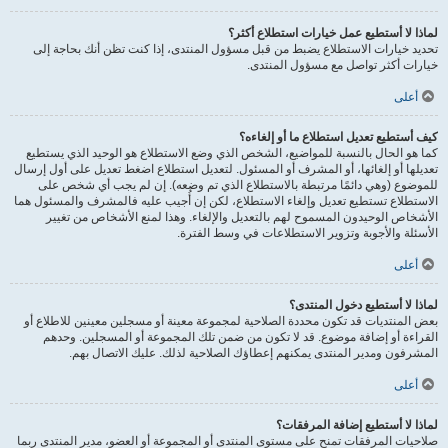
لماذا لا أستطيع عمل خيارات استطلاع أكثر؟
تحديد خيارات الاستطلاع يضبط من قبل مسؤول المنتدى، إذا كنت تظن أنك بحاجة إلى
خيارات أكثر تواصل مع مسؤول المنتدى.
أعلى
كيف أستطيع تعديل استطلاع ما أو إلغاءه؟
كما هو الحال بالنسبة للمواضيع، الشخص الذي وضع الاستطلاع هو الوحيد الذي يستطيع
تعديلها أو إلغائها، أو المشرف أو المسئول. لتعديل استطلاع اضغط تعديل على أول إرسال
للموضوع (وهي دائمًا مرتبطة بالاستطلاع الذي تم وضعه). إن لم يجب أي شخص على
الاستطلاع تستطيع تعديل وإلغاء الاستطلاع، لكن إن أُجيب عليه فالمشرف والمسئول هما
الأشخاص الوحيدون المسموح لهم بالتعديل والإلغاء. وهذا لمنع الأشخاص من تغيير
الأسئلة والأجوبة وتزوير الاستطلاعات في وسط الفترة.
أعلى
لماذا لا أستطيع دخول المنتدى؟
بعض المنتديات قد تكون محددة الصلاحية لمجموعة معينة أو مسجلين معينين للاطلاع أو
القراءة أو إضافة موضوع. قد لا تكون من ضمن تلك المجموعة أو المسجلين. وحدهم
المشرفون ومدير المنتدى يمكنهم إعطاؤك الصلاحية لذلك. عليك الاتصال بهم.
أعلى
لماذا لا أستطيع إضافة المرفقات؟
صلاحيات المرفقات تمنح على مستوى المنتدى أو المجموعة أو العضو، مدير المنتدى ربما