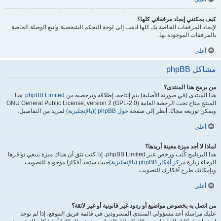
كيف يمكنني إيجاد مرفقاتي كلها؟
لإيجاد المرفقات الخاصة بك كلها اذهب إلى لوحة التحكم الشخصية واتبع الوصلة الخاصة
بالمرفقات الموجودة بها.
أعلى
مشاكل phpBB
من برمج هذا المنتدى؟
هذا المنتدى (في صورته الأصلية) يتم إنتاجه، إطلاقه وترخصيه من
phpBB Limited
. هذا
المنتج متاح تحت الرخصة العامة GNU General Public License, version 2 (GPL-2.0)
ويمكن توزيعه مجانًا. أنظر إلى صفحة
حول phpBB )(بالإنجليزية)
لمزيد من التفاصيل.
أعلى
لماذا لا أجد ميزة معينة أريدها؟
هذا البرنامج كُتب ورخص عبر phpBB Limited، إذا كنت تثق أن هناك ميزة ينبغي توافرها
الرجاء زيارة
مركز أفكار phpBB (بالإنجليزية)
حيث ستجد أفكارًا موجودة للتصويت
وبإمكانك طرح أفكارك للتصويت.
أعلى
من اتصل به بخصوص مواضيع أو ردود غير قانونية أو غير لائقة؟
عليك مراسلة أحد مسؤولي المنتدى المسرودين في قائمة فريق الموقع، إذا لم توجد