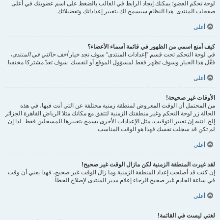
لوحة تحكم العضو؛ يمكنك إيجاد الرابط في الغالب بالضغط على اسم عضويتك في أعلى
صفحات المنتدى. هذا النظام سيسمح لك بتغيير إعداداتك وتفضيلاتك.
أعلى
كيف أمنع اسمي من الظهور في قائمة أسماء الأعضاء؟
في لوحة التحكم تحت قسم ”إعدادات المنتدى“ سوف تجد خيار
أخف حالتي في المنتدى
،
فعَّل هذا الخيار وسوف تظهر فقط لمسؤول الموقع أو لنفسك. سوف تعدّ مشتركا مختفيا.
أعلى
الأوقات غير صحيحة!
من المحتمل أن الوقت المعروض لمنطقة زمنية مختلفة عن التي أنت فيها، في هذه
الحالة زر لوحة التحكم وغير منطقتك الزمنية لتتفق مع مكانك مثلا الرياض القاهرة الجزائر
إلخ. انتبه إن تغيير التوقيت، مثل الإعدادات الأخرى يسمح بتغييرها للمسجلين فقط. لذا إن
لم تكن قد سجلت نفسك فهذا هو الوقت المناسب.
أعلى
لقد غيرت المنطقة الزمنية لكن مازال الوقت غير صحيح!
إن كنت قد أصلحت إعداد المنطقة الزمنية وما زال الوقت غير صحيح، فهذا يعني أن وقت
في ساعة الخادم غير صحيح الرجاء إعلام مدير المنتدى لإصلاح الخطأ.
أعلى
لغتي ليست في القائمة!