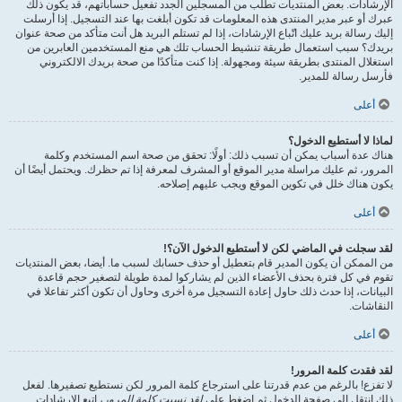
الإرشادات. بعض المنتديات تطلب من المسجلين الجدد تفعيل حساباتهم، قد يكون ذلك
عبرك أو عبر مدير المنتدى هذه المعلومات قد تكون أبلغت بها عند التسجيل. إذا أرسلت
إليك رسالة بريد عليك اتّباع الإرشادات، إذا لم تستلم البريد هل أنت متأكد من صحة عنوان
بريدك؟ سبب استعمال طريقة تنشيط الحساب تلك هي منع المستخدمين العابرين من
استغلال المنتدى بطريقة سيئة ومجهولة. إذا كنت متأكدًا من صحة بريدك الالكتروني
فأرسل رسالة للمدير.
أعلى
لماذا لا أستطيع الدخول؟
هناك عدة أسباب يمكن أن تسبب ذلك: أولًا: تحقق من صحة اسم المستخدم وكلمة
المرور، ثم عليك مراسلة مدير الموقع أو المشرف لمعرفة إذا تم حظرك. ويحتمل أيضًا أن
يكون هناك خلل في تكوين الموقع ويجب عليهم إصلاحه.
أعلى
لقد سجلت في الماضي لكن لا أستطيع الدخول الآن؟!
من الممكن أن يكون المدير قام بتعطيل أو حذف حسابك لسبب ما. أيضا، بعض المنتديات
تقوم في كل فترة بحذف الأعضاء الذين لم يشاركوا لمدة طويلة لتصغير حجم قاعدة
البيانات، إذا حدث ذلك حاول إعادة التسجيل مرة أخرى وحاول أن تكون أكثر تفاعلا في
النقاشات.
أعلى
لقد فقدت كلمة المرور!
لا تفزع! بالرغم من عدم قدرتنا على استرجاع كلمة المرور لكن نستطيع تصفيرها. لفعل
ذلك انتقل إلى صفحة الدخول ثم اضغط على
لقد نسيت كلمة المرور
، اتبع الإرشادات