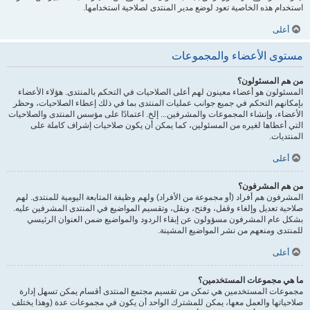
استخدام هذه الخاصية تعود لوضع مدير المنتدى لصلاحية استخدامها.
أعلى
مستوى الأعضاء والمجموعات
من هم المسئولون؟
المسئولون هو أعضاء معينون لهم أعلى الصلاحيات في التحكم بالمنتدى. هؤلاء الأعضاء
بإمكانهم التحكم في جميع جوانب عمليات المنتدى بما في ذلك إعطاء الصلاحيات، وحظر
الأعضاء، وإنشاء المجموعات والمشرفين... إلخ. اعتمادًا على مؤسس المنتدى والصلاحيات
التي أعطاها لغيره من المسئولين، كما يمكن أن يكون صلاحيات إشراف كاملة على
المنتديات.
أعلى
من هم المشرفون؟
المشرفون هم أفراد (أو مجموعة من الأفراد) ولهم وظيفة المتابعة اليومية للمنتدى. لهم
صلاحية تعديل وإلغاء وقفل، وفتح، ونقل، وتقسيم المواضيع في المنتدى المشرفين عليه.
بشكل عام المشرفون مسؤولون عن إبقاء الردود والمواضيع ضمن العنوان الرئيسي
للمنتدى ومنعهم من نشر المواضيع المشينة.
أعلى
ما هي مجموعات المستخدمين؟
مجموعات المستخدمين هي تمكن من تقسيم مجتمع المنتدى أقسام يمكن تسهل إدارة
صلاحياتها والعمل معها، يمكن للمشترك الواحد أن يكون في مجموعات عدة (وهذا يختلف