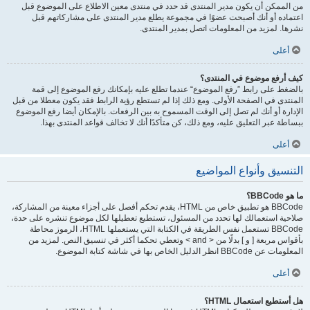
من الممكن أن يكون مدير المنتدى قد حدد في منتدى معين الاطلاع على الموضوع قبل
اعتماده أو أنك أصبحت عضوًا في مجموعة يطلع مدير المنتدى على مشاركاتهم قبل
نشرها. لمزيد من المعلومات اتصل بمدير المنتدى.
أعلى
كيف أرفع موضوع في المنتدى؟
بالضغط على رابط ”رفع الموضوع“ عندما تطلع عليه بإمكانك رفع الموضوع إلى قمة
المنتدى في الصفحة الأولى. ومع ذلك إذا لم تستطع رؤية الرابط فقد يكون معطلا من قبل
الإدارة أو أنك لم تصل إلى الوقت المسموح به بين الرفعات. بالإمكان أيضا رفع الموضوع
ببساطة عبر التعليق عليه، ومع ذلك، كن متأكدًا أنك لا تخالف قواعد المنتدى بهذا.
أعلى
التنسيق وأنواع المواضيع
ما هو BBCode؟
BBCode هو تطبيق خاص من HTML، يقدم تحكم أفصل على أجزاء معينة من المشاركة،
صلاحية استعمالك لها تحدد من المسئول، تستطيع تعطيلها لكل موضوع تنشره على حدة،
BBCode تستعمل نفس الطريقة في الكتابة التي يستعملها HTML، الرموز محاطة
بأقواس مربعة [ و ] بدلًا من < and > وتعطي تحكما أكثر في تنسيق النص. لمزيد من
المعلومات عن BBCode انظر الدليل الخاص بها في شاشة كتابة الموضوع.
أعلى
هل أستطيع استعمال HTML؟