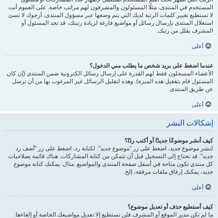
المستخدم في المنتدى، مثلًا المسئولون والمشرفون لهم مراتب خاصة. على العموم أنت
لا تستطيع تغيير كلمات الرتبة لديك التي يتم وضعها عبر مسؤول المنتدى، أرجوك لا تسئ
استغلال المنتدى بإرسال رسائل أو مواضيع فارغة لزيادة رتبتك، قد تجد المسئول أو
المشرف يقلل من رتبك.
أعلى
عندما اضغط على بريد شخص ما يطلب مني الدخول؟
الأعضاء المسجلون فقط لهم القدرة على إرسال رسائل الكترونية ضمن المنتدى (إن كان
المسئول قام بتفعيل هذه الميزة). وهذه لتقليل الرسائل غير المرغوب بها من أن ترسل
عن طريق المنتدى.
أعلى
إشكالات النشر
كيف أنشر موضوعًا جديدًا أو أكتب ردًا؟
لنشر موضوع جديد، اضغط على زر "موضوع جديد". لكتابة رد، اضغط على زر "أضف رد
جديد". قد تحتاج إلى التسجيل قبل أن تتمكن من كتابة المشاركات. هناك قائمة بصلاحيات
كل منتدى تكون متاحة في أسفل صفحة المنتدى والمواضيع. مثال: يمكنك كتابة موضوع
جديد، يمكنك إرفاق ملفات مرفقة، إلخ.
أعلى
كيف أستطيع حذف أو تعديل موضوع؟
ما لم تكن مدير الموقع أو المشرف فلن تستطيع إلا تعديل مواضيعك الخاصة أو إلغاءها.