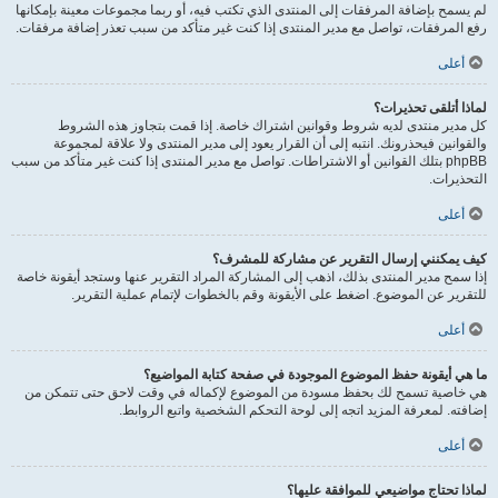
لم يسمح بإضافة المرفقات إلى المنتدى الذي تكتب فيه، أو ربما مجموعات معينة بإمكانها
رفع المرفقات، تواصل مع مدير المنتدى إذا كنت غير متأكد من سبب تعذر إضافة مرفقات.
أعلى
لماذا أتلقى تحذيرات؟
كل مدير منتدى لديه شروط وقوانين اشتراك خاصة. إذا قمت بتجاوز هذه الشروط
والقوانين فيحذرونك. انتبه إلى أن القرار يعود إلى مدير المنتدى ولا علاقة لمجموعة
phpBB بتلك القوانين أو الاشتراطات. تواصل مع مدير المنتدى إذا كنت غير متأكد من سبب
التحذيرات.
أعلى
كيف يمكنني إرسال التقرير عن مشاركة للمشرف؟
إذا سمح مدير المنتدى بذلك، اذهب إلى المشاركة المراد التقرير عنها وستجد أيقونة خاصة
للتقرير عن الموضوع. اضغط على الأيقونة وقم بالخطوات لإتمام عملية التقرير.
أعلى
ما هي أيقونة حفظ الموضوع الموجودة في صفحة كتابة المواضيع؟
هي خاصية تسمح لك بحفظ مسودة من الموضوع لإكماله في وقت لاحق حتى تتمكن من
إضافته. لمعرفة المزيد اتجه إلى لوحة التحكم الشخصية واتبع الروابط.
أعلى
لماذا تحتاج مواضيعي للموافقة عليها؟