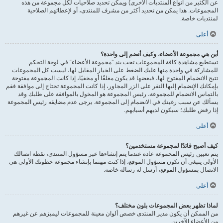
عن الكثير من أنواع المنتديات الأخرى) ويمكن تحديد صلاحيات لكل مجموعة من هذه
المجموعات. هذا يمكن من تحديد أكثر من مشرف للمنتدى، أو لإعطائهم الصلاحية
لمنتديات خاصة.
أعلى
أين هي مجموعة الأعضاء، وكيف أنضم إلى واحدة؟
تستطيع مشاهدة كافة المجموعات تحت بند ”مجموعة الأعضاء“ في لوحة التحكم.
للمشاركة في واحدة منها عليك الضغط على الخيار المقابل لها، ليست كل المجموعات
تتيح الانضمام المفتوح لها، فبعضها قد يكون مغلقًا أو مخفيًا، إذا كانت المجموعة مفتوحة
بإمكانك الإنضمام إليها النقر على الزر المجاور، إذا كانت المجموعة تحتاج إلى موافقة فقم
بالتماس الانضمام للمجموعة، رئيس المجموعة هو المخول بالموافقة على طلبك وقد
يسألك عن سبب رغبتك في الانضمام إلى المجموعة. يرجى عدم مضايقه رئيس المجموعة
إذا رفض طلبك؛ سيكون لديهم أسبابهم.
أعلى
كيف أصبح قائدًا لمجموعة مستخدمين؟
يتم تعيين رئيس المجموعة عادة عندما يتم إنشاءها عبر مسؤول المنتدى، نقطة اتصالك
الأولى ينبغي أن تكون مسؤول الموقع، إذا كنت مهتما بإنشاء مجموعة خطوتك الأولى هي
الاتصال بمسؤول الموقع، أرسل له رسالة خاصة.
أعلى
لماذا تظهر بعض المجموعات بلون مختلف؟
من الممكن أن يكون مدير المنتدى خصص ألوان معينة للمجموعات ليميزهم عن غيرهم
من الأعضاء الآخرين.