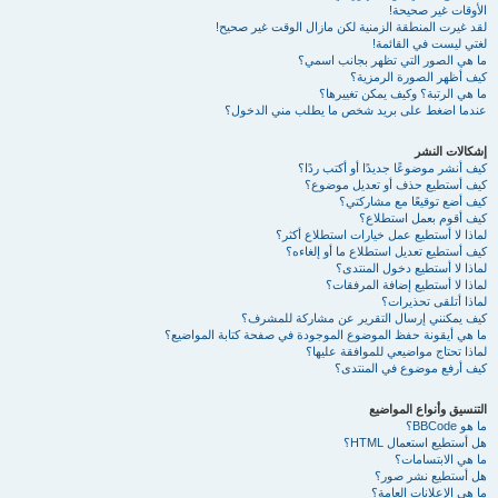
الأوقات غير صحيحة!
لقد غيرت المنطقة الزمنية لكن مازال الوقت غير صحيح!
لغتي ليست في القائمة!
ما هي الصور التي تظهر بجانب اسمي؟
كيف أظهر الصورة الرمزية؟
ما هي الرتبة؟ وكيف يمكن تغييرها؟
عندما اضغط على بريد شخص ما يطلب مني الدخول؟
إشكالات النشر
كيف أنشر موضوعًا جديدًا أو أكتب ردًا؟
كيف أستطيع حذف أو تعديل موضوع؟
كيف أضع توقيعًا مع مشاركتي؟
كيف أقوم بعمل استطلاع؟
لماذا لا أستطيع عمل خيارات استطلاع أكثر؟
كيف أستطيع تعديل استطلاع ما أو إلغاءه؟
لماذا لا أستطيع دخول المنتدى؟
لماذا لا أستطيع إضافة المرفقات؟
لماذا أتلقى تحذيرات؟
كيف يمكنني إرسال التقرير عن مشاركة للمشرف؟
ما هي أيقونة حفظ الموضوع الموجودة في صفحة كتابة المواضيع؟
لماذا تحتاج مواضيعي للموافقة عليها؟
كيف أرفع موضوع في المنتدى؟
التنسيق وأنواع المواضيع
ما هو BBCode؟
هل أستطيع استعمال HTML؟
ما هي الابتسامات؟
هل أستطيع نشر صور؟
ما هي الإعلانات العامة؟