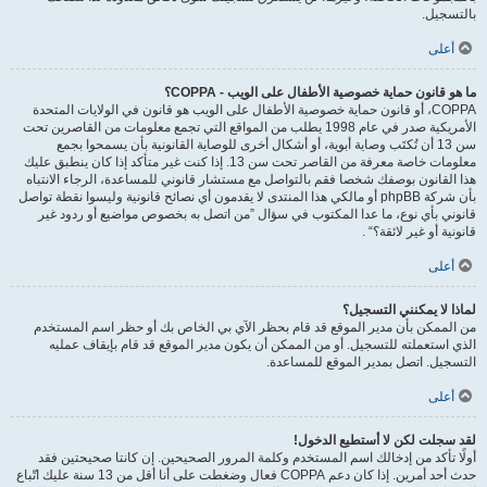
بالتسجيل.
أعلى
ما هو قانون حماية خصوصية الأطفال على الويب - COPPA؟
COPPA، أو قانون حماية خصوصية الأطفال على الويب هو قانون في الولايات المتحدة
الأمريكية صدر في عام 1998 يطلب من المواقع التي تجمع معلومات من القاصرين تحت
سن 13 أن تُكتَب وصاية أبوية، أو أشكال أخرى للوصاية القانونية بأن يسمحوا بجمع
معلومات خاصة معرفة من القاصر تحت سن 13. إذا كنت غير متأكد إذا كان ينطبق عليك
هذا القانون بوصفك شخصا فقم بالتواصل مع مستشار قانوني للمساعدة، الرجاء الانتباه
بأن شركة phpBB أو مالكي هذا المنتدى لا يقدمون أي نصائح قانونية وليسوا نقطة تواصل
قانوني بأي نوع، ما عدا المكتوب في سؤال ”من اتصل به بخصوص مواضيع أو ردود غير
قانونية أو غير لائقة؟“ .
أعلى
لماذا لا يمكنني التسجيل؟
من الممكن بأن مدير الموقع قد قام بحظر الآي بي الخاص بك أو حظر اسم المستخدم
الذي استعملته للتسجيل. أو من الممكن أن يكون مدير الموقع قد قام بإيقاف عمليه
التسجيل. اتصل بمدير الموقع للمساعدة.
أعلى
لقد سجلت لكن لا أستطيع الدخول!
أولًا تأكد من إدخالك اسم المستخدم وكلمة المرور الصحيحين. إن كانتا صحيحتين فقد
حدث أحد أمرين. إذا كان دعم COPPA فعال وضغطت على أنا أقل من 13 سنة عليك اتّباع