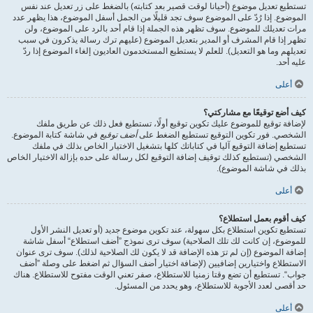
تستطيع تعديل موضوع (أحيانا لوقت قصير بعد كتابته) بالضغط على زر تعديل عند نفس
الموضوع. إذا رُدّ على الموضوع سوف تجد قليلًا من الجمل أسفل الموضوع، هذا يظهر عدد
مرات تعديلك للموضوع. سوف تظهر هذه الجملة إذا قام أحد بالرد على الموضوع، ولن
تظهر إذا قام المشرف أو المدير بتعديل الموضوع (عليهم ترك رسالة يذكرون في سبب
تعديلهم وما هو التعديل). للعلم لا يستطيع المستخدمون العاديون إلغاء الموضوع إذا ردّ
عليه أحد.
أعلى
كيف أضع توقيعًا مع مشاركتي؟
لإضافة توقيع للموضوع عليك تكوين توقيع أولًا، تستطيع فعل ذلك عن طريق ملفك
الشخصي. فور تكوين التوقيع تستطيع الضغط على
أضف توقيع
في شاشة كتابة الموضوع.
تستطيع إضافة التوقيع آليا في كتاباتك كلها بتشغيل الاختيار الخاص بذلك في ملفك
الشخصي (تستطيع كذلك توقيف إضافة التوقيع لكل رسالة على حده بإزالة الاختيار الخاص
بذلك في شاشة الموضوع).
أعلى
كيف أقوم بعمل استطلاع؟
تستطيع تكوين استطلاع بكل سهولة، عند تكوين موضوع جديد (أو تعديل النشر الأول
للموضوع، إن كانت لك تلك الصلاحية) سوف ترى نموذج ”أضف استطلاع“ أسفل شاشة
إضافة الموضوع (إن لم ترَ هذه الإضافة قد لا يكون لك الصلاحية لذلك). سوف ترى عنوان
الاستطلاع واختيارين إضافيين (لإضافة اختيار أضف السؤال ثم اضغط على وصلة ”أضف
جواب“. تستطيع أن تضع وقتا زمنيا للاستطلاع، صفر تعني الوقت مفتوح للاستطلاع. هناك
حد أقصى لعدد الأجوبة للاستطلاع، وهو يحدد من المسئول.
أعلى