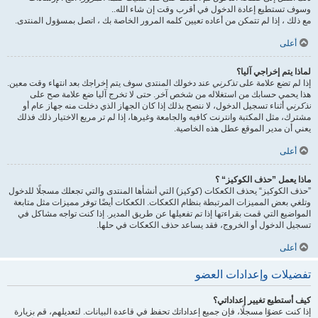
وسوف تستطيع إعادة الدخول في أقرب وقت إن شاء الله..
مع ذلك ، إذا لم تتمكن من أعاده تعيين كلمه المرور الخاصة بك ، اتصل بمسؤول المنتدى.
أعلى
لماذا يتم إخراجي آليا؟
إذا لم تضع علامة على
تذكرني
عند دخولك المنتدى سوف يتم إخراجك بعد انتهاء وقت معين.
هذا يحمي حسابك من استغلاله من شخص آخر. حتى لا تخرج آليا ضع علامة صح على
تذكرني
أثناء تسجيل الدخول، لا ننصح بذلك إذا كان الجهاز الذي دخلت منه جهاز عام أو
مشترك، مثل المكتبة وانترنت كافيه والجامعة وغيرها، إذا لم تر مربع الاختيار ذلك فذلك
يعني أن مدير الموقع عطل هذه الخاصية.
أعلى
ماذا يعمل ”حذف الكوكيز“ ؟
”حذف الكوكيز“ يحذف الكعكات (كوكيز) التي أنشأها المنتدى والتي تجعلك مسجلًا للدخول
وتلغي بعض المميزات المرتبطة بنظام الكعكات. الكعكات أيضًا توفر مميزات مثل متابعة
المواضيع التي قمت بقراءتها إذا تم تفعيلها عن طريق المدير. إذا كنت تواجه مشاكل في
تسجيل الدخول أو الخروج، فقد يساعد حذف الكعكات في حلها.
أعلى
تفضيلات وإعدادات العضو
كيف أستطيع تغيير إعداداتي؟
إذا كنت عضوًا مسجلًا، فإن جميع إعداداتك تحفظ في قاعدة البيانات. لتعديلهم، قم بزيارة