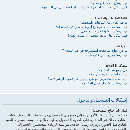
كيف يمكن البحث عن عضو؟
كيف يمكن إيجاد المواضيع والمشاركات كلها الخاصة بي في المنتدى؟
قائمة المتابعات والمفضلة
ما هو الفرق بين المتابعات والمفضلة؟
كيف يمكنني متابعة موضوع أو وضعه معين في المفضلة؟
كيف يمكنني المتابعة في منتدى معين؟
كيف يمكن إلغاء متابعة موضوع أو منتدى معين؟
المرفقات
ما هي أنواع المرفقات الممسوحة في هذا المنتدى؟
كيف يمكنني إيجاد مرفقاتي كلها؟
مشاكل phpBB
من برمج هذا المنتدى؟
لماذا لا أجد ميزة معينة أريدها؟
من اتصل به بخصوص مواضيع أو ردود غير قانونية أو غير لائقة؟
كيف يمكنني الاتصال بمدير المنتدى؟
إشكالات التسجيل والدخول
لماذا قد أحتاج للتسجيل؟
قد لا تحتاج ذلك، لكن الأمر يرجع إلى مسؤولي الموقع إن فرضوا عليك التسجيل لكتابة
مشاركات لك في المنتدى، على العموم التسجيل يعطيك صلاحيات ليست موجودة للضيف
العادي مثل الصور الرمزية، رسائل خاصة، مراسلة الزملاء المسجلين، الاشتراك
بالمجموعات الخاصة، وغيرها. لن يستغرق تسجيلك سوى دقائق معدودة لذا ننصحك