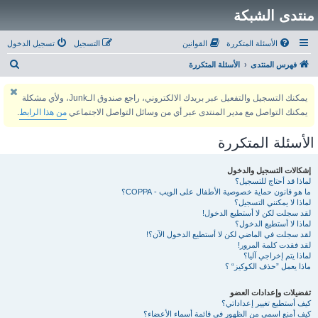
منتدى الشبكة
الأسئلة المتكررة
القوانين
التسجيل
تسجيل الدخول
ب
فهرس المنتدى
الأسئلة المتكررة
ح
يمكنك التسجيل والتفعيل عبر بريدك الالكتروني، راجع صندوق الـJunk، ولأي مشكلة
ث
يمكنك التواصل مع مدير المنتدى عبر أي من وسائل التواصل الاجتماعي
من هذا الرابط
.
الأسئلة المتكررة
إشكالات التسجيل والدخول
لماذا قد أحتاج للتسجيل؟
ما هو قانون حماية خصوصية الأطفال على الويب - COPPA؟
لماذا لا يمكنني التسجيل؟
لقد سجلت لكن لا أستطيع الدخول!
لماذا لا أستطيع الدخول؟
لقد سجلت في الماضي لكن لا أستطيع الدخول الآن؟!
لقد فقدت كلمة المرور!
لماذا يتم إخراجي آليا؟
ماذا يعمل ”حذف الكوكيز“ ؟
تفضيلات وإعدادات العضو
كيف أستطيع تغيير إعداداتي؟
كيف أمنع اسمي من الظهور في قائمة أسماء الأعضاء؟