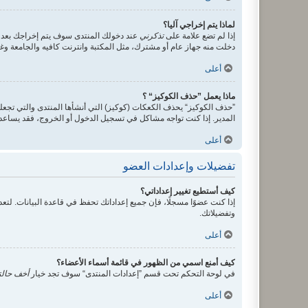
لماذا يتم إخراجي آليا؟
إذا لم تضع علامة على
تذكرني
عند دخولك المنتدى سوف يتم إخراجك بعد 
دخلت منه جهاز عام أو مشترك، مثل المكتبة وانترنت كافيه والجامعة وغير
أعلى
ماذا يعمل ”حذف الكوكيز“ ؟
”حذف الكوكيز“ يحذف الكعكات (كوكيز) التي أنشأها المنتدى والتي تجعلك
المدير. إذا كنت تواجه مشاكل في تسجيل الدخول أو الخروج، فقد يساع
أعلى
تفضيلات وإعدادات العضو
كيف أستطيع تغيير إعداداتي؟
إذا كنت عضوًا مسجلًا، فإن جميع إعداداتك تحفظ في قاعدة البيانات. ل
وتفضيلاتك.
أعلى
كيف أمنع اسمي من الظهور في قائمة أسماء الأعضاء؟
في لوحة التحكم تحت قسم ”إعدادات المنتدى“ سوف تجد خيار
أخف حالت
أعلى