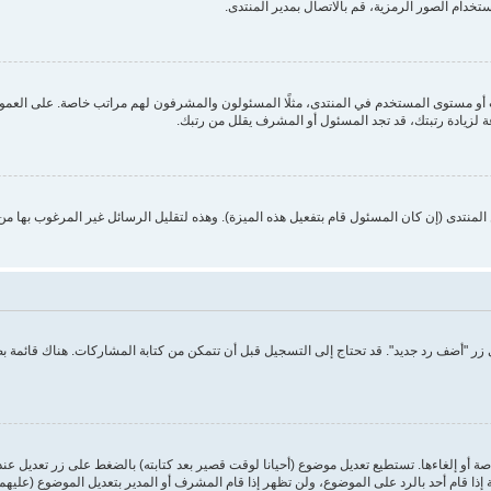
ستخدام الصور الرمزية، قم بالاتصال بمدير المنتدى.
 مستوى المستخدم في المنتدى، مثلًا المسئولون والمشرفون لهم مراتب خاصة. على العموم أ
ة لزيادة رتبتك، قد تجد المسئول أو المشرف يقلل من رتبك.
منتدى (إن كان المسئول قام بتفعيل هذه الميزة). وهذه لتقليل الرسائل غير المرغوب بها م
ر "أضف رد جديد". قد تحتاج إلى التسجيل قبل أن تتمكن من كتابة المشاركات. هناك قائمة 
ة أو إلغاءها. تستطيع تعديل موضوع (أحيانا لوقت قصير بعد كتابته) بالضغط على زر تعديل عن
ا قام أحد بالرد على الموضوع، ولن تظهر إذا قام المشرف أو المدير بتعديل الموضوع (عليهم 