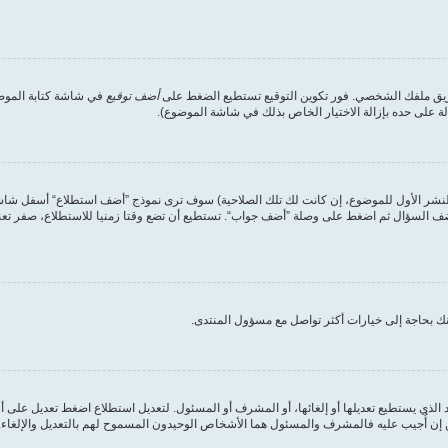
طريق ملفك الشخصي. فور تكوين التوقيع تستطيع الضغط على
أضف توقيع
في شاشة كتابة الموضوع
على حده بإزالة الاختيار الخاص بذلك في شاشة الموضوع).
لنشر الأول للموضوع، إن كانت لك تلك الصلاحية) سوف ترى نموذج ”أضف استطلاع“ أسفل شاشة إ
أضف السؤال ثم اضغط على وصلة ”أضف جواب“. تستطيع أن تضع وقتا زمنيا للاستطلاع، صفر تعني
ك بحاجة إلى خيارات أكثر تواصل مع مسؤول المنتدى.
الذي يستطيع تعديلها أو إلغائها، أو المشرف أو المسئول. لتعديل استطلاع اضغط تعديل على أ
ن أُجيب عليه فالمشرف والمسئول هما الأشخاص الوحيدون المسموح لهم بالتعديل والإلغاء. وه