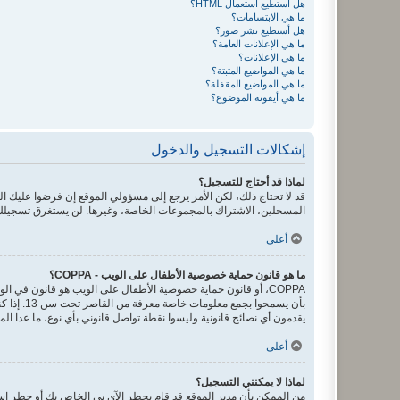
هل أستطيع استعمال HTML؟
ما هي الابتسامات؟
هل أستطيع نشر صور؟
ما هي الإعلانات العامة؟
ما هي الإعلانات؟
ما هي المواضيع المثبتة؟
ما هي المواضيع المقفلة؟
ما هي أيقونة الموضوع؟
إشكالات التسجيل والدخول
لماذا قد أحتاج للتسجيل؟
قد لا تحتاج ذلك، لكن الأمر يرجع إلى مسؤولي الموقع إن فرضوا عليك
المسجلين، الاشتراك بالمجموعات الخاصة، وغيرها. لن يستغرق تسجيلك
أعلى
ما هو قانون حماية خصوصية الأطفال على الويب - COPPA؟
يقدمون أي نصائح قانونية وليسوا نقطة تواصل قانوني بأي نوع، ما عدا ال
أعلى
لماذا لا يمكنني التسجيل؟
من الممكن بأن مدير الموقع قد قام بحظر الآي بي الخاص بك أو حظر اسم