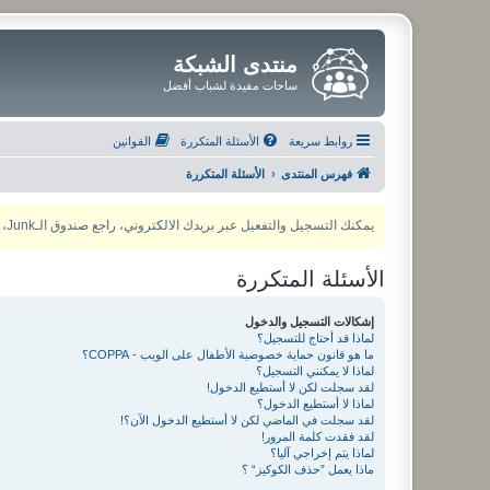
منتدى الشبكة
ساحات مفيدة لشباب أفضل
روابط سريعة
الأسئلة المتكررة
القوانين
فهرس المنتدى
الأسئلة المتكررة
يمكنك التسجيل والتفعيل عبر بريدك الالكتروني، راجع صندوق الـJunk، ولأي مشكلة يمكنك التواصل مع مدير المنتدى عبر أي من وسائل التواصل الاجتماعي
الأسئلة المتكررة
إشكالات التسجيل والدخول
لماذا قد أحتاج للتسجيل؟
ما هو قانون حماية خصوصية الأطفال على الويب - COPPA؟
لماذا لا يمكنني التسجيل؟
لقد سجلت لكن لا أستطيع الدخول!
لماذا لا أستطيع الدخول؟
لقد سجلت في الماضي لكن لا أستطيع الدخول الآن؟!
لقد فقدت كلمة المرور!
لماذا يتم إخراجي آليا؟
ماذا يعمل ”حذف الكوكيز“ ؟