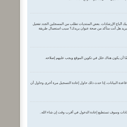
اسم المستخدم وكلمة المرور الصحيحين. إن كانتا صحيحتين فقد حدث أحد أمرين. إذا كان دعم COPPA فعال وضغطت على أنا أقل من 13 سنة عليك اتّباع الإرشادات. بعض المنتديات تطلب من المسجلين الجدد تفعيل
م البريد هل أنت متأكد من صحة عنوان بريدك؟ سبب استعمال طريقة
ا أن يكون هناك خلل في تكوين الموقع ويجب عليهم إصلاحه.
اعدة البيانات، إذا حدث ذلك حاول إعادة التسجيل مرة أخرى وحاول أن
رشادات وسوف تستطيع إعادة الدخول في أقرب وقت إن شاء الله..