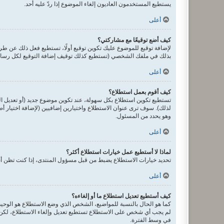
يستطيع المستخدمون العاديون إلغاء الموضوع إذا ردّ عليه أحد.
أعلى
كيف أضع توقيعًا مع مشاركتي؟
لإضافة توقيع للموضوع عليك تكوين توقيع أولًا، تستطيع فعل ذلك عن 
بذلك في ملفك الشخصي (تستطيع كذلك توقيف إضافة التوقيع لكل رسالة 
أعلى
كيف أقوم بعمل استطلاع؟
تستطيع تكوين استطلاع بكل سهولة، عند تكوين موضوع جديد (أو تعديل ا
لذلك). سوف ترى عنوان الاستطلاع واختيارين إضافيين (لإضافة اختيار 
وهو يحدد من المسئول.
أعلى
لماذا لا أستطيع عمل خيارات استطلاع أكثر؟
تحديد خيارات الاستطلاع يضبط من قبل مسؤول المنتدى، إذا كنت تظن أن
أعلى
كيف أستطيع تعديل استطلاع ما أو إلغاءه؟
كما هو الحال بالنسبة للمواضيع، الشخص الذي وضع الاستطلاع هو الوحيد 
لم يجب أي شخص على الاستطلاع تستطيع تعديل وإلغاء الاستطلاع، لكن إ
في وسط الفترة.