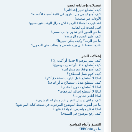
تفضيلات وإعدادات العضو
كيف أستطيع تغيير إعداداتي؟
كيف أمنع اسمي من الظهور في قائمة أسماء الأعضاء؟
الأوقات غير صحيحة!
لقد غيرت المنطقة الزمنية لكن مازال الوقت غير صحيح!
لغتي ليست في القائمة!
ما هي الصور التي تظهر بجانب اسمي؟
كيف أظهر الصورة الرمزية؟
ما هي الرتبة؟ وكيف يمكن تغييرها؟
عندما اضغط على بريد شخص ما يطلب مني الدخول؟
إشكالات النشر
كيف أنشر موضوعًا جديدًا أو أكتب ردًا؟
كيف أستطيع حذف أو تعديل موضوع؟
كيف أضع توقيعًا مع مشاركتي؟
كيف أقوم بعمل استطلاع؟
لماذا لا أستطيع عمل خيارات استطلاع أكثر؟
كيف أستطيع تعديل استطلاع ما أو إلغاءه؟
لماذا لا أستطيع دخول المنتدى؟
لماذا لا أستطيع إضافة المرفقات؟
لماذا أتلقى تحذيرات؟
كيف يمكنني إرسال التقرير عن مشاركة للمشرف؟
ما هي أيقونة حفظ الموضوع الموجودة في صفحة كتابة المواضيع؟
لماذا تحتاج مواضيعي للموافقة عليها؟
كيف أرفع موضوع في المنتدى؟
التنسيق وأنواع المواضيع
ما هو BBCode؟