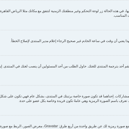
ي هذه الحالة زر لوحة التحكم وغير منطقتك الزمنية لتتفق مع مكانك مثلا الرياض القاهرة الج
 المناسب.
ا يعني أن وقت في ساعة الخادم غير صحيح الرجاء إعلام مدير المنتدى لإصلاح الخطأ.
م أحد بترجمة المنتدى للغتك. حاول الطلب من أحد المسئولين أن ينصب لغتك في المنتدى. إن 
مشاركات. إحداهما قد تكون صورة خاصة برتبتك في المنتدى، بشكل عام فهي تكون على شكل ن
بر، تعرف باسم الصورة الرمزية وهي عامةً تكون فريدة وخاصة بكل عضو على حدة.
من خلال لوحة التحكم الخاصة بك، تحت بند "الملف الشخصي" يمكنك وضع