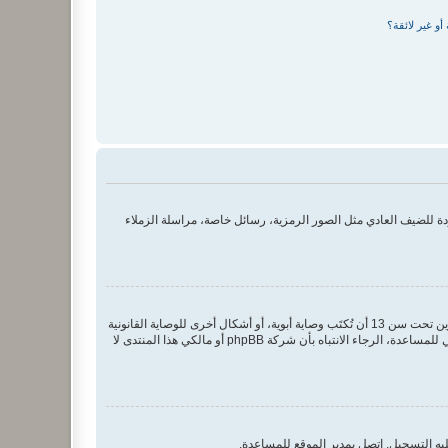
و غير لائقة؟
 للضيف العادي مثل الصور الرمزية، رسائل خاصة، مراسلة الزملاء
COPPA، أو قانون حماية خصوصية الأطفال على الويب هو قانون في الولايات المتحدة الأمريكية صدر في عام 1998 يطلب من المواقع التي تجمع معلومات من القاصرين تحت سن 13 أن تُكتَب وصاية أبوية، أو أشكال أخرى للوصاية القانونية
بأن يسمحوا بجمع معلومات خاصة معرفة من القاصر تحت سن 13. إذا كنت غير متأكد إذا كان ينطبق عليك هذا القانون بوصفك شخصا فقم بالتواصل مع مستشار قانوني للمساعدة، الرجاء الانتباه بأن شركة phpBB أو مالكي هذا المنتدى لا
يه التسجيل. اتصل بمدير الموقع للمساعدة.