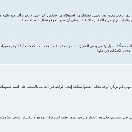
انتهاء وقت معين. هذا يحمي حسابك من استغلاله من شخص آخر. حتى لا تخرج آليا ضع علامة
ها، إذا لم تر مربع الاختيار ذلك فذلك يعني أن مدير الموقع عطل هذه الخاصية.
 مسجلًا للدخول وتلغي بعض المميزات المرتبطة بنظام الكعكات. الكعكات أيضًا توفر مميزات م
د حذف الكعكات في حلها.
تعديلهم، قم بزيارة لوحة تحكم العضو؛ يمكنك إيجاد الرابط في الغالب بالضغط على اسم عضويت
ي في المنتدى
، فعَّل هذا الخيار وسوف تظهر فقط لمسؤول الموقع أو لنفسك. سوف تعدّ مشتر