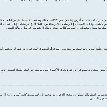
أولًا تأكد من إدخالك 
ون أبلغت بها عند التسجيل. إذا أرسلت إليك رسالة بريد عليك اتّباع الإرشادات، إذا لم تستل
طريقة سيئة ومجهولة. إذا كنت متأكدًا من صحة بريدك الالكتروني فأرسل رسالة للمدير.
 وكلمة المرور، ثم عليك مراسلة مدير الموقع أو المشرف لمعرفة إذا تم حظرك. ويحتمل أيضً
بعض المنتديات تقوم في كل فترة بحذف الأعضاء الذين لم يشاركوا لمدة طويلة لتصغير حجم ق
 تصفيرها. لفعل ذلك انتقل إلى صفحة الدخول ثم اضغط على
لقد نسيت كلمة المرور
، اتبع الإ
مسؤول المنتدى.