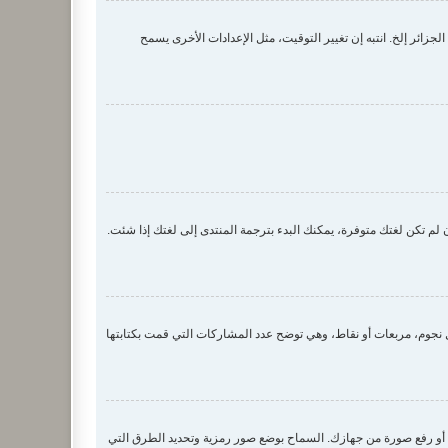
زائر إلخ. انتبه إن تغيير التوقيت، مثل الإعدادات الأخرى يسمح
لم تكن لغتك متوفرة، يمكنك البدء بترجمة المنتدى إلى لغتك إذا شئت.
جوم، مربعات أو نقاط، وهي توضح عدد المشاركات التي قمت بكتابتها
 صورة رمزية لك عن طريق واحدة من أربع طرق: Gravatar، معرض الصور، الربط مع صورة أو رفع صورة من جهازك. السماح بوضع صور رمزية وتحديد الطرق التي