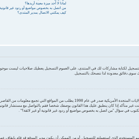
لماذا لا أجد ميزة معينة أريدها؟
من اتصل به بخصوص مواضيع أو ردود غير قانونية أ
كيف يمكنني الاتصال بمدير المنتدى؟
 التسجيل لكتابة مشاركات لك في المنتدى، على العموم التسجيل يعطيك صلاحيات ليست موجودة
 سوى دقائق معدودة لذا ننصحك بالتسجيل.
مكتوب في سؤال ”من اتصل به بخصوص مواضيع أو ردود غير قانونية أو غير لائقة؟“ .
 المستخدم الذي استعملته للتسجيل. أو من الممكن أن يكون مدير الموقع قد قام بإيقاف عمل