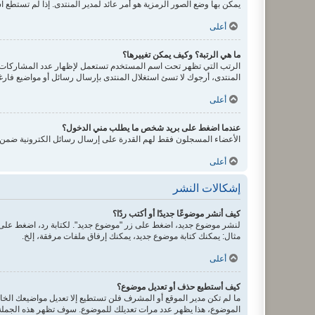
يمكن بها وضع الصور الرمزية هو أمر عائد لمدير المنتدى. إذا لم تستطع ا
أعلى
ما هي الرتبة؟ وكيف يمكن تغييرها؟
الرتب التي تظهر تحت اسم المستخدم تستعمل لإظهار عدد المشاركات أو
المنتدى، أرجوك لا تسئ استغلال المنتدى بإرسال رسائل أو مواضيع فارغ
أعلى
عندما اضغط على بريد شخص ما يطلب مني الدخول؟
الأعضاء المسجلون فقط لهم القدرة على إرسال رسائل الكترونية ضمن ال
أعلى
إشكالات النشر
كيف أنشر موضوعًا جديدًا أو أكتب ردًا؟
لنشر موضوع جديد، اضغط على زر "موضوع جديد". لكتابة رد، اضغط على ز
مثال: يمكنك كتابة موضوع جديد، يمكنك إرفاق ملفات مرفقة، إلخ.
أعلى
كيف أستطيع حذف أو تعديل موضوع؟
ما لم تكن مدير الموقع أو المشرف فلن تستطيع إلا تعديل مواضيعك الخاص
الموضوع، هذا يظهر عدد مرات تعديلك للموضوع. سوف تظهر هذه الجملة إذ