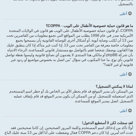
بالتسجيل.
أعلى
ما هو قانون حماية خصوصية الأطفال على الويب - COPPA؟
COPPA، أو قانون حماية خصوصية الأطفال على الويب هو قانون في الولايات المتحدة
الأمريكية صدر في عام 1998 يطلب من المواقع التي تجمع معلومات من القاصرين تحت
سن 13 أن تُكتَب وصاية أبوية، أو أشكال أخرى للوصاية القانونية بأن يسمحوا بجمع
معلومات خاصة معرفة من القاصر تحت سن 13. إذا كنت غير متأكد إذا كان ينطبق عليك
هذا القانون بوصفك شخصا فقم بالتواصل مع مستشار قانوني للمساعدة، الرجاء الانتباه
بأن شركة phpBB أو مالكي هذا المنتدى لا يقدمون أي نصائح قانونية وليسوا نقطة تواصل
قانوني بأي نوع، ما عدا المكتوب في سؤال ”من اتصل به بخصوص مواضيع أو ردود غير
قانونية أو غير لائقة؟“ .
أعلى
لماذا لا يمكنني التسجيل؟
من الممكن بأن مدير الموقع قد قام بحظر الآي بي الخاص بك أو حظر اسم المستخدم
الذي استعملته للتسجيل. أو من الممكن أن يكون مدير الموقع قد قام بإيقاف عمليه
التسجيل. اتصل بمدير الموقع للمساعدة.
أعلى
لقد سجلت لكن لا أستطيع الدخول!
أولًا تأكد من إدخالك اسم المستخدم وكلمة المرور الصحيحين. إن كانتا صحيحتين فقد
حدث أحد أمرين. إذا كان دعم COPPA فعال وضغطت على أنا أقل من 13 سنة عليك اتّباع