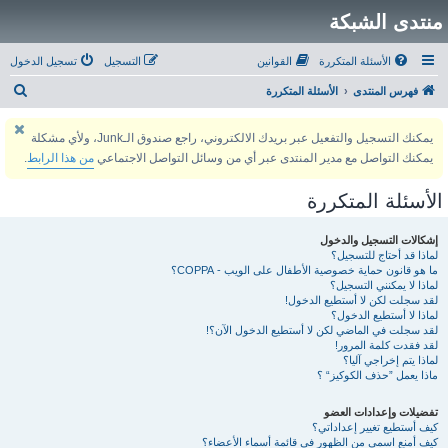
منتدى الشبكة
الأسئلة المتكررة
القوانين
التسجيل
تسجيل الدخول
ب
فهرس المنتدى
الأسئلة المتكررة
ح
يمكنك التسجيل والتفعيل عبر بريدك الالكتروني، راجع صندوق الـJunk، ولأي مشكلة
ث
يمكنك التواصل مع مدير المنتدى عبر أي من وسائل التواصل الاجتماعي
من هذا الرابط
.
الأسئلة المتكررة
إشكالات التسجيل والدخول
لماذا قد أحتاج للتسجيل؟
ما هو قانون حماية خصوصية الأطفال على الويب - COPPA؟
لماذا لا يمكنني التسجيل؟
لقد سجلت لكن لا أستطيع الدخول!
لماذا لا أستطيع الدخول؟
لقد سجلت في الماضي لكن لا أستطيع الدخول الآن؟!
لقد فقدت كلمة المرور!
لماذا يتم إخراجي آليا؟
ماذا يعمل ”حذف الكوكيز“ ؟
تفضيلات وإعدادات العضو
كيف أستطيع تغيير إعداداتي؟
كيف أمنع اسمي من الظهور في قائمة أسماء الأعضاء؟