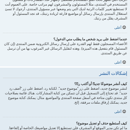
المستخدم في المنتدى، مثلًا المسئولون والمشرفون لهم مراتب خاصة. على العموم أنت
لا تستطيع تغيير كلمات الرتبة لديك التي يتم وضعها عبر مسؤول المنتدى، أرجوك لا تسئ
استغلال المنتدى بإرسال رسائل أو مواضيع فارغة لزيادة رتبتك، قد تجد المسئول أو
المشرف يقلل من رتبك.
أعلى
عندما اضغط على بريد شخص ما يطلب مني الدخول؟
الأعضاء المسجلون فقط لهم القدرة على إرسال رسائل الكترونية ضمن المنتدى (إن كان
المسئول قام بتفعيل هذه الميزة). وهذه لتقليل الرسائل غير المرغوب بها من أن ترسل
عن طريق المنتدى.
أعلى
إشكالات النشر
كيف أنشر موضوعًا جديدًا أو أكتب ردًا؟
لنشر موضوع جديد، اضغط على زر "موضوع جديد". لكتابة رد، اضغط على زر "أضف رد
جديد". قد تحتاج إلى التسجيل قبل أن تتمكن من كتابة المشاركات. هناك قائمة بصلاحيات
كل منتدى تكون متاحة في أسفل صفحة المنتدى والمواضيع. مثال: يمكنك كتابة موضوع
جديد، يمكنك إرفاق ملفات مرفقة، إلخ.
أعلى
كيف أستطيع حذف أو تعديل موضوع؟
ما لم تكن مدير الموقع أو المشرف فلن تستطيع إلا تعديل مواضيعك الخاصة أو إلغاءها.