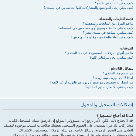
كيف يمكن البحث عن عضو؟
كيف يمكن إيجاد المواضيع والمشاركات كلها الخاصة بي في المنتدى؟
قائمة المتابعات والمفضلة
ما هو الفرق بين المتابعات والمفضلة؟
كيف يمكنني متابعة موضوع أو وضعه معين في المفضلة؟
كيف يمكنني المتابعة في منتدى معين؟
كيف يمكن إلغاء متابعة موضوع أو منتدى معين؟
المرفقات
ما هي أنواع المرفقات الممسوحة في هذا المنتدى؟
كيف يمكنني إيجاد مرفقاتي كلها؟
مشاكل phpBB
من برمج هذا المنتدى؟
لماذا لا أجد ميزة معينة أريدها؟
من اتصل به بخصوص مواضيع أو ردود غير قانونية أو غير لائقة؟
كيف يمكنني الاتصال بمدير المنتدى؟
إشكالات التسجيل والدخول
لماذا قد أحتاج للتسجيل؟
قد لا تحتاج ذلك، لكن الأمر يرجع إلى مسؤولي الموقع إن فرضوا عليك التسجيل لكتابة
مشاركات لك في المنتدى، على العموم التسجيل يعطيك صلاحيات ليست موجودة للضيف
العادي مثل الصور الرمزية، رسائل خاصة، مراسلة الزملاء المسجلين، الاشتراك
بالمجموعات الخاصة، وغيرها. لن يستغرق تسجيلك سوى دقائق معدودة لذا ننصحك