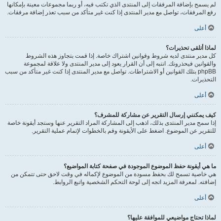
لم يسمح بإضافة المرفقات إلى المنتدى الذي تكتب فيه، أو ربما مجموعات معينة بإمكانها
رفع المرفقات، تواصل مع مدير المنتدى إذا كنت غير متأكد من سبب تعذر إضافة مرفقات.
أعلى
لماذا أتلقى تحذيرات؟
كل مدير منتدى لديه شروط وقوانين اشتراك خاصة. إذا قمت بتجاوز هذه الشروط
والقوانين فيحذرونك. انتبه إلى أن القرار يعود إلى مدير المنتدى ولا علاقة لمجموعة
phpBB بتلك القوانين أو الاشتراطات. تواصل مع مدير المنتدى إذا كنت غير متأكد من سبب
التحذيرات.
أعلى
كيف يمكنني إرسال التقرير عن مشاركة للمشرف؟
إذا سمح مدير المنتدى بذلك، اذهب إلى المشاركة المراد التقرير عنها وستجد أيقونة خاصة
للتقرير عن الموضوع. اضغط على الأيقونة وقم بالخطوات لإتمام عملية التقرير.
أعلى
ما هي أيقونة حفظ الموضوع الموجودة في صفحة كتابة المواضيع؟
هي خاصية تسمح لك بحفظ مسودة من الموضوع لإكماله في وقت لاحق حتى تتمكن من
إضافته. لمعرفة المزيد اتجه إلى لوحة التحكم الشخصية واتبع الروابط.
أعلى
لماذا تحتاج مواضيعي للموافقة عليها؟