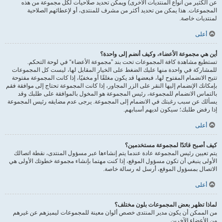
عن الكثير من أنواع المنتديات الأخرى) ويمكن تحديد صلاحيات لكل مجموعة من هذه
المجموعات. هذا يمكن من تحديد أكثر من مشرف للمنتدى، أو لإعطائهم الصلاحية
لمنتديات خاصة.
أعلى
أين هي مجموعة الأعضاء، وكيف أنضم إلى واحدة؟
تستطيع مشاهدة كافة المجموعات تحت بند ”مجموعة الأعضاء“ في لوحة التحكم.
للمشاركة في واحدة منها عليك الضغط على الخيار المقابل لها، ليست كل المجموعات
تتيح الانضمام المفتوح لها، فبعضها قد يكون مغلقًا أو مخفيًا، إذا كانت المجموعة مفتوحة
بإمكانك الإنضمام إليها النقر على الزر المجاور، إذا كانت المجموعة تحتاج إلى موافقة فقم
بالتماس الانضمام للمجموعة، رئيس المجموعة هو المخول بالموافقة على طلبك وقد
يسألك عن سبب رغبتك في الانضمام إلى المجموعة. يرجى عدم مضايقه رئيس المجموعة
إذا رفض طلبك؛ سيكون لديهم أسبابهم.
أعلى
كيف أصبح قائدًا لمجموعة مستخدمين؟
يتم تعيين رئيس المجموعة عادة عندما يتم إنشاءها عبر مسؤول المنتدى، نقطة اتصالك
الأولى ينبغي أن تكون مسؤول الموقع، إذا كنت مهتما بإنشاء مجموعة خطوتك الأولى هي
الاتصال بمسؤول الموقع، أرسل له رسالة خاصة.
أعلى
لماذا تظهر بعض المجموعات بلون مختلف؟
من الممكن أن يكون مدير المنتدى خصص ألوان معينة للمجموعات ليميزهم عن غيرهم
من الأعضاء الآخرين.