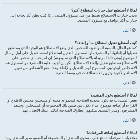
لماذا لا أستطيع عمل خيارات استطلاع أكثر؟
تحديد خيارات الاستطلاع يضبط من قبل مسؤول المنتدى، إذا كنت تظن أنك بحاجة إلى
خيارات أكثر تواصل مع مسؤول المنتدى.
أعلى
كيف أستطيع تعديل استطلاع ما أو إلغاءه؟
كما هو الحال بالنسبة للمواضيع، الشخص الذي وضع الاستطلاع هو الوحيد الذي يستطيع
تعديلها أو إلغائها، أو المشرف أو المسئول. لتعديل استطلاع اضغط تعديل على أول إرسال
للموضوع (وهي دائمًا مرتبطة بالاستطلاع الذي تم وضعه). إن لم يجب أي شخص على
الاستطلاع تستطيع تعديل وإلغاء الاستطلاع، لكن إن أُجيب عليه فالمشرف والمسئول هما
الأشخاص الوحيدون المسموح لهم بالتعديل والإلغاء. وهذا لمنع الأشخاص من تغيير
الأسئلة والأجوبة وتزوير الاستطلاعات في وسط الفترة.
أعلى
لماذا لا أستطيع دخول المنتدى؟
بعض المنتديات قد تكون محددة الصلاحية لمجموعة معينة أو مسجلين معينين للاطلاع أو
القراءة أو إضافة موضوع. قد لا تكون من ضمن تلك المجموعة أو المسجلين. وحدهم
المشرفون ومدير المنتدى يمكنهم إعطاؤك الصلاحية لذلك. عليك الاتصال بهم.
أعلى
لماذا لا أستطيع إضافة المرفقات؟
صلاحيات المرفقات تمنح على مستوى المنتدى أو المجموعة أو العضو، مدير المنتدى ربما