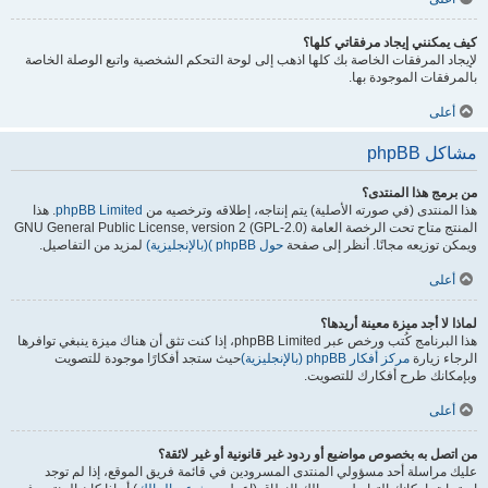
كيف يمكنني إيجاد مرفقاتي كلها؟
لإيجاد المرفقات الخاصة بك كلها اذهب إلى لوحة التحكم الشخصية واتبع الوصلة الخاصة
بالمرفقات الموجودة بها.
أعلى
مشاكل phpBB
من برمج هذا المنتدى؟
هذا المنتدى (في صورته الأصلية) يتم إنتاجه، إطلاقه وترخصيه من
phpBB Limited
. هذا
المنتج متاح تحت الرخصة العامة GNU General Public License, version 2 (GPL-2.0)
ويمكن توزيعه مجانًا. أنظر إلى صفحة
حول phpBB )(بالإنجليزية)
لمزيد من التفاصيل.
أعلى
لماذا لا أجد ميزة معينة أريدها؟
هذا البرنامج كُتب ورخص عبر phpBB Limited، إذا كنت تثق أن هناك ميزة ينبغي توافرها
الرجاء زيارة
مركز أفكار phpBB (بالإنجليزية)
حيث ستجد أفكارًا موجودة للتصويت
وبإمكانك طرح أفكارك للتصويت.
أعلى
من اتصل به بخصوص مواضيع أو ردود غير قانونية أو غير لائقة؟
عليك مراسلة أحد مسؤولي المنتدى المسرودين في قائمة فريق الموقع، إذا لم توجد