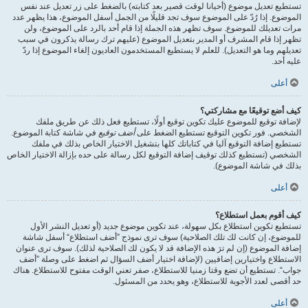
تستطيع تعديل موضوع (أحيانا لوقت قصير بعد كتابته) بالضغط على زر تعديل عند نفس
الموضوع. إذا رُدّ على الموضوع سوف تجد قليلًا من الجمل أسفل الموضوع، هذا يظهر عدد
مرات تعديلك للموضوع. سوف تظهر هذه الجملة إذا قام أحد بالرد على الموضوع، ولن
تظهر إذا قام المشرف أو المدير بتعديل الموضوع (عليهم ترك رسالة يذكرون في سبب
تعديلهم وما هو التعديل). للعلم لا يستطيع المستخدمون العاديون إلغاء الموضوع إذا ردّ
عليه أحد.
أعلى
كيف أضع توقيعًا مع مشاركتي؟
لإضافة توقيع للموضوع عليك تكوين توقيع أولًا، تستطيع فعل ذلك عن طريق ملفك
الشخصي. فور تكوين التوقيع تستطيع الضغط على
أضف توقيع
في شاشة كتابة الموضوع.
تستطيع إضافة التوقيع آليا في كتاباتك كلها بتشغيل الاختيار الخاص بذلك في ملفك
الشخصي (تستطيع كذلك توقيف إضافة التوقيع لكل رسالة على حده بإزالة الاختيار الخاص
بذلك في شاشة الموضوع).
أعلى
كيف أقوم بعمل استطلاع؟
تستطيع تكوين استطلاع بكل سهولة، عند تكوين موضوع جديد (أو تعديل النشر الأول
للموضوع، إن كانت لك تلك الصلاحية) سوف ترى نموذج ”أضف استطلاع“ أسفل شاشة
إضافة الموضوع (إن لم ترَ هذه الإضافة قد لا يكون لك الصلاحية لذلك). سوف ترى عنوان
الاستطلاع واختيارين إضافيين (لإضافة اختيار أضف السؤال ثم اضغط على وصلة ”أضف
جواب“. تستطيع أن تضع وقتا زمنيا للاستطلاع، صفر تعني الوقت مفتوح للاستطلاع. هناك
حد أقصى لعدد الأجوبة للاستطلاع، وهو يحدد من المسئول.
أعلى