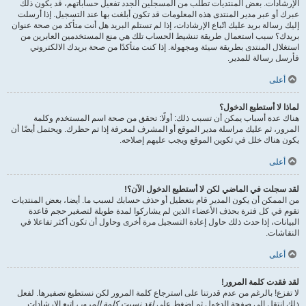
الإرشادات. بعض المنتديات تطلب من المسجلين الجدد تفعيل حساباتهم، قد يكون ذلك
عبرك أو عبر مدير المنتدى هذه المعلومات قد تكون أبلغت بها عند التسجيل. إذا أرسلت
إليك رسالة بريد عليك اتّباع الإرشادات، إذا لم تستلم البريد هل أنت متأكد من صحة عنوان
بريدك؟ سبب استعمال طريقة تنشيط الحساب تلك هي منع المستخدمين العابرين من
استغلال المنتدى بطريقة سيئة ومجهولة. إذا كنت متأكدًا من صحة بريدك الالكتروني
فأرسل رسالة للمدير.
أعلى
لماذا لا أستطيع الدخول؟
هناك عدة أسباب يمكن أن تسبب ذلك: أولًا: تحقق من صحة اسم المستخدم وكلمة
المرور، ثم عليك مراسلة مدير الموقع أو المشرف لمعرفة إذا تم حظرك. ويحتمل أيضًا أن
يكون هناك خلل في تكوين الموقع ويجب عليهم إصلاحه.
أعلى
لقد سجلت في الماضي لكن لا أستطيع الدخول الآن؟!
من الممكن أن يكون المدير قام بتعطيل أو حذف حسابك لسبب ما. أيضا، بعض المنتديات
تقوم في كل فترة بحذف الأعضاء الذين لم يشاركوا لمدة طويلة لتصغير حجم قاعدة
البيانات، إذا حدث ذلك حاول إعادة التسجيل مرة أخرى وحاول أن تكون أكثر تفاعلا في
النقاشات.
أعلى
لقد فقدت كلمة المرور!
لا تفزع! بالرغم من عدم قدرتنا على استرجاع كلمة المرور لكن نستطيع تصفيرها. لفعل
ذلك انتقل إلى صفحة الدخول ثم اضغط على
لقد نسيت كلمة المرور
، اتبع الإرشادات