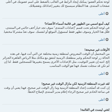
لوحة تحكم العضو؛ يمكنك إيجاد الرابط في الغالب بالضغط على اسم عضويتك في أعلى
صفحات المنتدى. هذا النظام سيسمح لك بتغيير إعداداتك وتفضيلاتك.
أعلى
كيف أمنع اسمي من الظهور في قائمة أسماء الأعضاء؟
في لوحة التحكم تحت قسم ”إعدادات المنتدى“ سوف تجد خيار
أخف حالتي في المنتدى
،
فعَّل هذا الخيار وسوف تظهر فقط لمسؤول الموقع أو لنفسك. سوف تعدّ مشتركا مختفيا.
أعلى
الأوقات غير صحيحة!
من المحتمل أن الوقت المعروض لمنطقة زمنية مختلفة عن التي أنت فيها، في هذه
الحالة زر لوحة التحكم وغير منطقتك الزمنية لتتفق مع مكانك مثلا الرياض القاهرة الجزائر
إلخ. انتبه إن تغيير التوقيت، مثل الإعدادات الأخرى يسمح بتغييرها للمسجلين فقط. لذا إن
لم تكن قد سجلت نفسك فهذا هو الوقت المناسب.
أعلى
لقد غيرت المنطقة الزمنية لكن مازال الوقت غير صحيح!
إن كنت قد أصلحت إعداد المنطقة الزمنية وما زال الوقت غير صحيح، فهذا يعني أن وقت
في ساعة الخادم غير صحيح الرجاء إعلام مدير المنتدى لإصلاح الخطأ.
أعلى
لغتي ليست في القائمة!