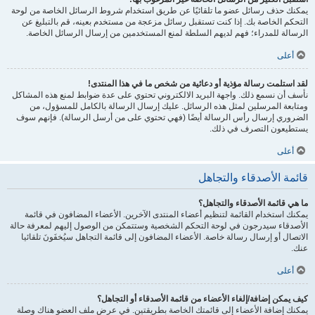
يمكنك حذف رسائل عضو ما تلقائيًا عن طريق استخدام شروط الرسائل الخاصة من لوحة
التحكم الخاصة بك. إذا كنت تستقبل رسائل مزعجة من مستخدم بعينه، قم بالتبليغ عن
الرسالة للمدراء؛ فهم لديهم السلطة لمنع المستخدمين من إرسال الرسائل الخاصة.
أعلى
لقد استلمت رسالة مؤذية أو دعائية من شخص ما في هذا المنتدى!
نأسف أن نسمع ذلك. واجهة البريد الالكتروني تحتوي على عدة ضوابط لمنع هذه المشاكل
ومتابعة المرسلين لمثل هذه الرسائل. عليك إرسال الرسالة بالكامل للمسؤول، من
الضروري إرسال رأس الرسالة أيضًا (فهي تحتوي على من أرسل الرسالة). فإنهم سوف
يستطيعون التصرف في ذلك.
أعلى
قائمة الأصدقاء والتجاهل
ما هي قائمة الأصدقاء والتجاهل؟
يمكنك استخدام القائمة لتنظيم أعضاء المنتدى الآخرين. الأعضاء المضافون في قائمة
الأصدقاء سيدرجون في لوحة التحكم الشخصية وستتمكن من الوصول إليهم لمعرفة حالة
الاتصال أو إرسال رسالة خاصة. الأعضاء المضافون إلى قائمة التجاهل سيُخفَونَ تلقائيا
عنك.
أعلى
كيف يمكن إضافة/إلغاء الأعضاء من قائمة الأصدقاء أو التجاهل؟
يمكنك إضافة الأعضاء إلى قائمتك الخاصة بطريقتين. في عرض ملف العضو هناك وصلة