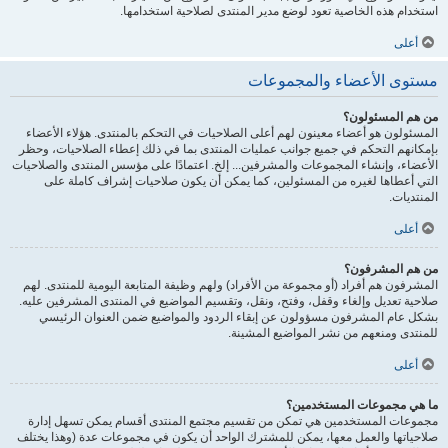
استخدام هذه الخاصية تعود لوضع مدير المنتدى لصلاحية استخدامها.
أعلى
مستوى الأعضاء والمجموعات
من هم المسئولون؟
المسئولون هو أعضاء معينون لهم أعلى الصلاحيات في التحكم بالمنتدى. هؤلاء الأعضاء
بإمكانهم التحكم في جميع جوانب عمليات المنتدى بما في ذلك إعطاء الصلاحيات، وحظر
الأعضاء، وإنشاء المجموعات والمشرفين... إلخ. اعتمادًا على مؤسس المنتدى والصلاحيات
التي أعطاها لغيره من المسئولين، كما يمكن أن يكون صلاحيات إشراف كاملة على
المنتديات.
أعلى
من هم المشرفون؟
المشرفون هم أفراد (أو مجموعة من الأفراد) ولهم وظيفة المتابعة اليومية للمنتدى. لهم
صلاحية تعديل وإلغاء وقفل، وفتح، ونقل، وتقسيم المواضيع في المنتدى المشرفين عليه.
بشكل عام المشرفون مسؤولون عن إبقاء الردود والمواضيع ضمن العنوان الرئيسي
للمنتدى ومنعهم من نشر المواضيع المشينة.
أعلى
ما هي مجموعات المستخدمين؟
مجموعات المستخدمين هي تمكن من تقسيم مجتمع المنتدى أقسام يمكن تسهل إدارة
صلاحياتها والعمل معها، يمكن للمشترك الواحد أن يكون في مجموعات عدة (وهذا يختلف