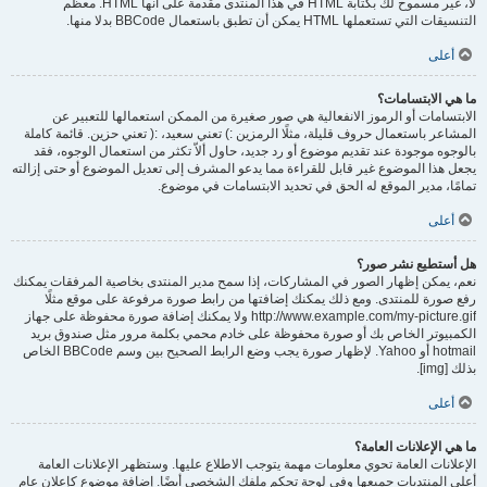
لا، غير مسموح لك بكتابة HTML في هذا المنتدى مقدمة على أنها HTML. معظم
التنسيقات التي تستعملها HTML يمكن أن تطبق باستعمال BBCode بدلا منها.
أعلى
ما هي الابتسامات؟
الابتسامات أو الرموز الانفعالية هي صور صغيرة من الممكن استعمالها للتعبير عن
المشاعر باستعمال حروف قليلة، مثلًا الرمزين :) تعني سعيد، :( تعني حزين. قائمة كاملة
بالوجوه موجودة عند تقديم موضوع أو رد جديد، حاول ألاّ تكثر من استعمال الوجوه، فقد
يجعل هذا الموضوع غير قابل للقراءة مما يدعو المشرف إلى تعديل الموضوع أو حتى إزالته
تمامًا، مدير الموقع له الحق في تحديد الابتسامات في موضوع.
أعلى
هل أستطيع نشر صور؟
نعم، يمكن إظهار الصور في المشاركات، إذا سمح مدير المنتدى بخاصية المرفقات يمكنك
رفع صورة للمنتدى. ومع ذلك يمكنك إضافتها من رابط صورة مرفوعة على موقع مثلًا
http://www.example.com/my-picture.gif ولا يمكنك إضافة صورة محفوظة على جهاز
الكمبيوتر الخاص بك أو صورة محفوظة على خادم محمي بكلمة مرور مثل صندوق بريد
hotmail أو Yahoo. لإظهار صورة يجب وضع الرابط الصحيح بين وسم BBCode الخاص
بذلك [img].
أعلى
ما هي الإعلانات العامة؟
الإعلانات العامة تحوي معلومات مهمة يتوجب الاطلاع عليها. وستظهر الإعلانات العامة
أعلى المنتديات جميعها وفي لوحة تحكم ملفك الشخصي أيضًا. إضافة موضوع كإعلان عام