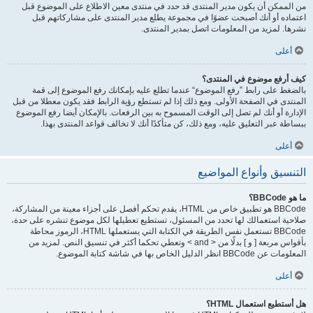
من الممكن أن يكون مدير المنتدى قد حدد في منتدى معين الاطلاع على الموضوع قبل
اعتماده أو أنك أصبحت عضوًا في مجموعة يطلع مدير المنتدى على مشاركاتهم قبل
نشرها. لمزيد من المعلومات اتصل بمدير المنتدى.
أعلى
كيف أرفع موضوع في المنتدى؟
بالضغط على رابط ”رفع الموضوع“ عندما تطلع عليه بإمكانك رفع الموضوع إلى قمة
المنتدى في الصفحة الأولى. ومع ذلك إذا لم تستطع رؤية الرابط فقد يكون معطلا من قبل
الإدارة أو أنك لم تصل إلى الوقت المسموح به بين الرفعات. بالإمكان أيضا رفع الموضوع
ببساطة عبر التعليق عليه، ومع ذلك، كن متأكدًا أنك لا تخالف قواعد المنتدى بهذا.
أعلى
التنسيق وأنواع المواضيع
ما هو BBCode؟
BBCode هو تطبيق خاص من HTML، يقدم تحكم أفصل على أجزاء معينة من المشاركة،
صلاحية استعمالك لها تحدد من المسئول، تستطيع تعطيلها لكل موضوع تنشره على حدة،
BBCode تستعمل نفس الطريقة في الكتابة التي يستعملها HTML، الرموز محاطة
بأقواس مربعة [ و ] بدلًا من < and > وتعطي تحكما أكثر في تنسيق النص. لمزيد من
المعلومات عن BBCode انظر الدليل الخاص بها في شاشة كتابة الموضوع.
أعلى
هل أستطيع استعمال HTML؟