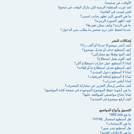
الأوقات غير صحيحة!
لقد غيرت المنطقة الزمنية لكن مازال الوقت غير صحيح!
لغتي ليست في القائمة!
ما هي الصور التي تظهر بجانب اسمي؟
كيف أظهر الصورة الرمزية؟
ما هي الرتبة؟ وكيف يمكن تغييرها؟
عندما اضغط على بريد شخص ما يطلب مني الدخول؟
إشكالات النشر
كيف أنشر موضوعًا جديدًا أو أكتب ردًا؟
كيف أستطيع حذف أو تعديل موضوع؟
كيف أضع توقيعًا مع مشاركتي؟
كيف أقوم بعمل استطلاع؟
لماذا لا أستطيع عمل خيارات استطلاع أكثر؟
كيف أستطيع تعديل استطلاع ما أو إلغاءه؟
لماذا لا أستطيع دخول المنتدى؟
لماذا لا أستطيع إضافة المرفقات؟
لماذا أتلقى تحذيرات؟
كيف يمكنني إرسال التقرير عن مشاركة للمشرف؟
ما هي أيقونة حفظ الموضوع الموجودة في صفحة كتابة المواضيع؟
لماذا تحتاج مواضيعي للموافقة عليها؟
كيف أرفع موضوع في المنتدى؟
التنسيق وأنواع المواضيع
ما هو BBCode؟
هل أستطيع استعمال HTML؟
ما هي الابتسامات؟
هل أستطيع نشر صور؟
ما هي الإعلانات العامة؟