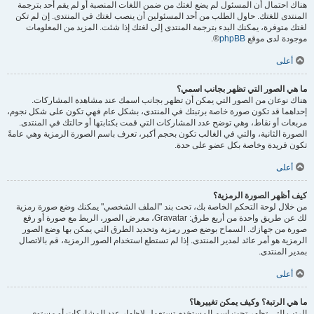
هناك احتمال أن المسئول لم يضع لغتك من ضمن اللغات المنصبة أو لم يقم أحد بترجمة
المنتدى للغتك. حاول الطلب من أحد المسئولين أن ينصب لغتك في المنتدى. إن لم تكن
لغتك متوفرة، يمكنك البدء بترجمة المنتدى إلى لغتك إذا شئت. المزيد من المعلومات
موجودة لدى موقع
phpBB
®.
أعلى
ما هي الصور التي تظهر بجانب اسمي؟
هناك نوعان من الصور التي يمكن أن تظهر بجانب اسمك عند مشاهدة المشاركات.
إحداهما قد تكون صورة خاصة برتبتك في المنتدى، بشكل عام فهي تكون على شكل نجوم،
مربعات أو نقاط، وهي توضح عدد المشاركات التي قمت بكتابتها أو حالتك في المنتدى.
الصورة الثانية، والتي في الغالب تكون بحجم أكبر، تعرف باسم الصورة الرمزية وهي عامةً
تكون فريدة وخاصة بكل عضو على حدة.
أعلى
كيف أظهر الصورة الرمزية؟
من خلال لوحة التحكم الخاصة بك، تحت بند "الملف الشخصي" يمكنك وضع صورة رمزية
لك عن طريق واحدة من أربع طرق: Gravatar، معرض الصور، الربط مع صورة أو رفع
صورة من جهازك. السماح بوضع صور رمزية وتحديد الطرق التي يمكن بها وضع الصور
الرمزية هو أمر عائد لمدير المنتدى. إذا لم تستطع استخدام الصور الرمزية، قم بالاتصال
بمدير المنتدى.
أعلى
ما هي الرتبة؟ وكيف يمكن تغييرها؟
الرتب التي تظهر تحت اسم المستخدم تستعمل لإظهار عدد المشاركات أو مستوى