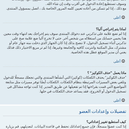
وسوف تستطيع إعادة الدخول في أقرب وقت إن شاء الله..
مع ذلك ، إذا لم تتمكن من أعاده تعيين كلمه المرور الخاصة بك ، اتصل بمسؤول المنتدى.
أعلى
لماذا يتم إخراجي آليا؟
إذا لم تضع علامة على
تذكرني
عند دخولك المنتدى سوف يتم إخراجك بعد انتهاء وقت معين.
هذا يحمي حسابك من استغلاله من شخص آخر. حتى لا تخرج آليا ضع علامة صح على
تذكرني
أثناء تسجيل الدخول، لا ننصح بذلك إذا كان الجهاز الذي دخلت منه جهاز عام أو
مشترك، مثل المكتبة وانترنت كافيه والجامعة وغيرها، إذا لم تر مربع الاختيار ذلك فذلك
يعني أن مدير الموقع عطل هذه الخاصية.
أعلى
ماذا يعمل ”حذف الكوكيز“ ؟
”حذف الكوكيز“ يحذف الكعكات (كوكيز) التي أنشأها المنتدى والتي تجعلك مسجلًا للدخول
وتلغي بعض المميزات المرتبطة بنظام الكعكات. الكعكات أيضًا توفر مميزات مثل متابعة
المواضيع التي قمت بقراءتها إذا تم تفعيلها عن طريق المدير. إذا كنت تواجه مشاكل في
تسجيل الدخول أو الخروج، فقد يساعد حذف الكعكات في حلها.
أعلى
تفضيلات وإعدادات العضو
كيف أستطيع تغيير إعداداتي؟
إذا كنت عضوًا مسجلًا، فإن جميع إعداداتك تحفظ في قاعدة البيانات. لتعديلهم، قم بزيارة