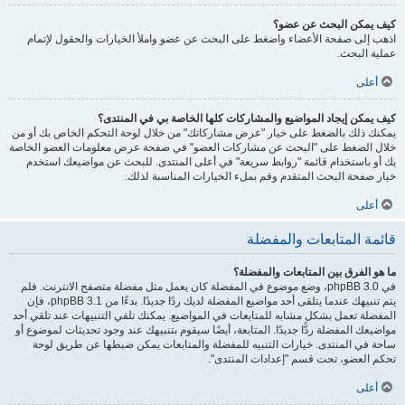
كيف يمكن البحث عن عضو؟
اذهب إلى صفحة الأعضاء واضغط على البحث عن عضو واملأ الخيارات والحقول لإتمام
عملية البحث.
أعلى
كيف يمكن إيجاد المواضيع والمشاركات كلها الخاصة بي في المنتدى؟
يمكنك ذلك بالضغط على خيار "عرض مشاركاتك" من خلال لوحة التحكم الخاص بك أو من
خلال الضغط على "البحث عن مشاركات العضو" في صفحة عرض معلومات العضو الخاصة
بك أو باستخدام قائمة "روابط سريعة" في أعلى المنتدى. للبحث عن مواضيعك استخدم
خيار صفحة البحث المتقدم وقم بملء الخيارات المناسبة لذلك.
أعلى
قائمة المتابعات والمفضلة
ما هو الفرق بين المتابعات والمفضلة؟
في phpBB 3.0، وضع موضوع في المفضلة كان يعمل مثل مفضلة متصفح الانترنت. فلم
يتم تنبيهك عندما يتلقى أحد مواضيع المفضلة لديك ردًا جديدًا. بدءًا من phpBB 3.1، فإن
المفضلة تعمل بشكل مشابه للمتابعات في المواضيع. يمكنك تلقي التنبيهات عند تلقي أحد
مواضيعك المفضلة ردًّا جديدًا. المتابعة، أيضًا سيقوم بتنبيهك عند وجود تحديثات لموضوع أو
ساحة في المنتدى. خيارات التنبيه للمفضلة والمتابعات يمكن ضبطها عن طريق لوحة
تحكم العضو، تحت قسم "إعدادات المنتدى".
أعلى