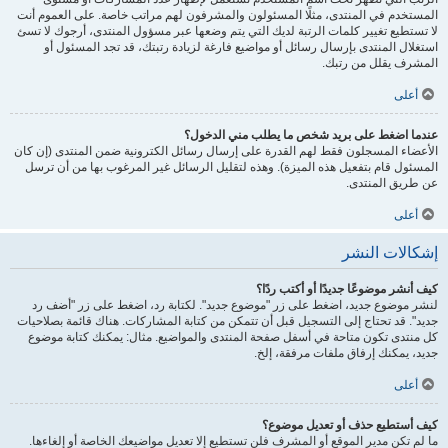
المستخدم في المنتدى، مثلًا المسئولون والمشرفون لهم مراتب خاصة. على العموم أنت
لا تستطيع تغيير كلمات الرتبة لديك التي يتم وضعها عبر مسؤول المنتدى، أرجوك لا تسئ
استغلال المنتدى بإرسال رسائل أو مواضيع فارغة لزيادة رتبتك، قد تجد المسئول أو
المشرف يقلل من رتبك.
أعلى
عندما اضغط على بريد شخص ما يطلب مني الدخول؟
الأعضاء المسجلون فقط لهم القدرة على إرسال رسائل الكترونية ضمن المنتدى (إن كان
المسئول قام بتفعيل هذه الميزة). وهذه لتقليل الرسائل غير المرغوب بها من أن ترسل
عن طريق المنتدى.
أعلى
إشكالات النشر
كيف أنشر موضوعًا جديدًا أو أكتب ردًا؟
لنشر موضوع جديد، اضغط على زر "موضوع جديد". لكتابة رد، اضغط على زر "أضف رد
جديد". قد تحتاج إلى التسجيل قبل أن تتمكن من كتابة المشاركات. هناك قائمة بصلاحيات
كل منتدى تكون متاحة في أسفل صفحة المنتدى والمواضيع. مثال: يمكنك كتابة موضوع
جديد، يمكنك إرفاق ملفات مرفقة، إلخ.
أعلى
كيف أستطيع حذف أو تعديل موضوع؟
ما لم تكن مدير الموقع أو المشرف فلن تستطيع إلا تعديل مواضيعك الخاصة أو إلغاءها.