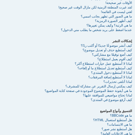
الأوقات غير صحيحة!
لقد غيرت المنطقة الزمنية لكن مازال الوقت غير صحيح!
لغتي ليست في القائمة!
ما هي الصور التي تظهر بجانب اسمي؟
كيف أظهر الصورة الرمزية؟
ما هي الرتبة؟ وكيف يمكن تغييرها؟
عندما اضغط على بريد شخص ما يطلب مني الدخول؟
إشكالات النشر
كيف أنشر موضوعًا جديدًا أو أكتب ردًا؟
كيف أستطيع حذف أو تعديل موضوع؟
كيف أضع توقيعًا مع مشاركتي؟
كيف أقوم بعمل استطلاع؟
لماذا لا أستطيع عمل خيارات استطلاع أكثر؟
كيف أستطيع تعديل استطلاع ما أو إلغاءه؟
لماذا لا أستطيع دخول المنتدى؟
لماذا لا أستطيع إضافة المرفقات؟
لماذا أتلقى تحذيرات؟
كيف يمكنني إرسال التقرير عن مشاركة للمشرف؟
ما هي أيقونة حفظ الموضوع الموجودة في صفحة كتابة المواضيع؟
لماذا تحتاج مواضيعي للموافقة عليها؟
كيف أرفع موضوع في المنتدى؟
التنسيق وأنواع المواضيع
ما هو BBCode؟
هل أستطيع استعمال HTML؟
ما هي الابتسامات؟
هل أستطيع نشر صور؟
ما هي الإعلانات العامة؟