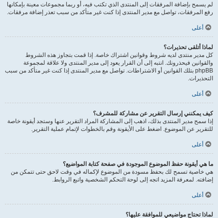
لم يسمح بإضافة المرفقات إلى المنتدى الذي تكتب فيه، أو ربما مجموعات معينة بإمكانها
رفع المرفقات، تواصل مع مدير المنتدى إذا كنت غير متأكد من سبب تعذر إضافة مرفقات.
أعلى
لماذا أتلقى تحذيرات؟
كل مدير منتدى لديه شروط وقوانين اشتراك خاصة. إذا قمت بتجاوز هذه الشروط
والقوانين فيحذرونك. انتبه إلى أن القرار يعود إلى مدير المنتدى ولا علاقة لمجموعة
phpBB بتلك القوانين أو الاشتراطات. تواصل مع مدير المنتدى إذا كنت غير متأكد من سبب
التحذيرات.
أعلى
كيف يمكنني إرسال التقرير عن مشاركة للمشرف؟
إذا سمح مدير المنتدى بذلك، اذهب إلى المشاركة المراد التقرير عنها وستجد أيقونة خاصة
للتقرير عن الموضوع. اضغط على الأيقونة وقم بالخطوات لإتمام عملية التقرير.
أعلى
ما هي أيقونة حفظ الموضوع الموجودة في صفحة كتابة المواضيع؟
هي خاصية تسمح لك بحفظ مسودة من الموضوع لإكماله في وقت لاحق حتى تتمكن من
إضافته. لمعرفة المزيد اتجه إلى لوحة التحكم الشخصية واتبع الروابط.
أعلى
لماذا تحتاج مواضيعي للموافقة عليها؟