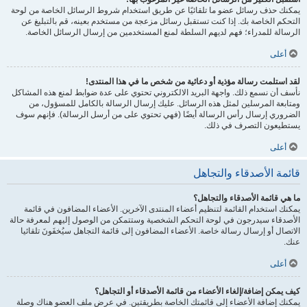
يمكنك حذف رسائل عضو ما تلقائيًا عن طريق استخدام شروط الرسائل الخاصة من لوحة
التحكم الخاصة بك. إذا كنت تستقبل رسائل مزعجة من مستخدم بعينه، قم بالتبليغ عن
الرسالة للمدراء؛ فهم لديهم السلطة لمنع المستخدمين من إرسال الرسائل الخاصة.
أعلى
لقد استلمت رسالة مؤذية أو دعائية من شخص ما في هذا المنتدى!
نأسف أن نسمع ذلك. واجهة البريد الالكتروني تحتوي على عدة ضوابط لمنع هذه المشاكل
ومتابعة المرسلين لمثل هذه الرسائل. عليك إرسال الرسالة بالكامل للمسؤول، من
الضروري إرسال رأس الرسالة أيضًا (فهي تحتوي على من أرسل الرسالة). فإنهم سوف
يستطيعون التصرف في ذلك.
أعلى
قائمة الأصدقاء والتجاهل
ما هي قائمة الأصدقاء والتجاهل؟
يمكنك استخدام القائمة لتنظيم أعضاء المنتدى الآخرين. الأعضاء المضافون في قائمة
الأصدقاء سيدرجون في لوحة التحكم الشخصية وستتمكن من الوصول إليهم لمعرفة حالة
الاتصال أو إرسال رسالة خاصة. الأعضاء المضافون إلى قائمة التجاهل سيُخفَونَ تلقائيا
عنك.
أعلى
كيف يمكن إضافة/إلغاء الأعضاء من قائمة الأصدقاء أو التجاهل؟
يمكنك إضافة الأعضاء إلى قائمتك الخاصة بطريقتين. في عرض ملف العضو هناك وصلة