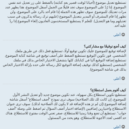
تستطيع تعديل موضوع (أحيانا لوقت قصير بعد كتابته) بالضغط على زر تعديل عند نفس
الموضوع. إذا رُدّ على الموضوع سوف تجد قليلًا من الجمل أسفل الموضوع، هذا يظهر عدد
مرات تعديلك للموضوع. سوف تظهر هذه الجملة إذا قام أحد بالرد على الموضوع، ولن
تظهر إذا قام المشرف أو المدير بتعديل الموضوع (عليهم ترك رسالة يذكرون في سبب
تعديلهم وما هو التعديل). للعلم لا يستطيع المستخدمون العاديون إلغاء الموضوع إذا ردّ
عليه أحد.
أعلى
كيف أضع توقيعًا مع مشاركتي؟
لإضافة توقيع للموضوع عليك تكوين توقيع أولًا، تستطيع فعل ذلك عن طريق ملفك
الشخصي. فور تكوين التوقيع تستطيع الضغط على
أضف توقيع
في شاشة كتابة الموضوع.
تستطيع إضافة التوقيع آليا في كتاباتك كلها بتشغيل الاختيار الخاص بذلك في ملفك
الشخصي (تستطيع كذلك توقيف إضافة التوقيع لكل رسالة على حده بإزالة الاختيار الخاص
بذلك في شاشة الموضوع).
أعلى
كيف أقوم بعمل استطلاع؟
تستطيع تكوين استطلاع بكل سهولة، عند تكوين موضوع جديد (أو تعديل النشر الأول
للموضوع، إن كانت لك تلك الصلاحية) سوف ترى نموذج ”أضف استطلاع“ أسفل شاشة
إضافة الموضوع (إن لم ترَ هذه الإضافة قد لا يكون لك الصلاحية لذلك). سوف ترى عنوان
الاستطلاع واختيارين إضافيين (لإضافة اختيار أضف السؤال ثم اضغط على وصلة ”أضف
جواب“. تستطيع أن تضع وقتا زمنيا للاستطلاع، صفر تعني الوقت مفتوح للاستطلاع. هناك
حد أقصى لعدد الأجوبة للاستطلاع، وهو يحدد من المسئول.
أعلى