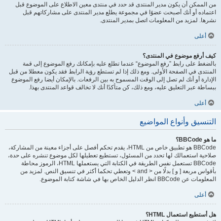
من الممكن أن يكون مدير المنتدى قد حدد في منتدى معين الاطلاع على الموضوع قبل
اعتماده أو أنك أصبحت عضوًا في مجموعة يطلع مدير المنتدى على مشاركاتهم قبل
نشرها. لمزيد من المعلومات اتصل بمدير المنتدى.
أعلى
كيف أرفع موضوع في المنتدى؟
بالضغط على رابط ”رفع الموضوع“ عندما تطلع عليه بإمكانك رفع الموضوع إلى قمة
المنتدى في الصفحة الأولى. ومع ذلك إذا لم تستطع رؤية الرابط فقد يكون معطلا من قبل
الإدارة أو أنك لم تصل إلى الوقت المسموح به بين الرفعات. بالإمكان أيضا رفع الموضوع
ببساطة عبر التعليق عليه، ومع ذلك، كن متأكدًا أنك لا تخالف قواعد المنتدى بهذا.
أعلى
التنسيق وأنواع المواضيع
ما هو BBCode؟
BBCode هو تطبيق خاص من HTML، يقدم تحكم أفصل على أجزاء معينة من المشاركة،
صلاحية استعمالك لها تحدد من المسئول، تستطيع تعطيلها لكل موضوع تنشره على حدة،
BBCode تستعمل نفس الطريقة في الكتابة التي يستعملها HTML، الرموز محاطة
بأقواس مربعة [ و ] بدلًا من < and > وتعطي تحكما أكثر في تنسيق النص. لمزيد من
المعلومات عن BBCode انظر الدليل الخاص بها في شاشة كتابة الموضوع.
أعلى
هل أستطيع استعمال HTML؟