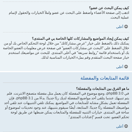
كيف يمكن البحث عن عضو؟
اذهب إلى صفحة الأعضاء واضغط على البحث عن عضو واملأ الخيارات والحقول لإتمام
عملية البحث.
أعلى
كيف يمكن إيجاد المواضيع والمشاركات كلها الخاصة بي في المنتدى؟
يمكنك ذلك بالضغط على خيار "عرض مشاركاتك" من خلال لوحة التحكم الخاص بك أو من
خلال الضغط على "البحث عن مشاركات العضو" في صفحة عرض معلومات العضو الخاصة
بك أو باستخدام قائمة "روابط سريعة" في أعلى المنتدى. للبحث عن مواضيعك استخدم
خيار صفحة البحث المتقدم وقم بملء الخيارات المناسبة لذلك.
أعلى
قائمة المتابعات والمفضلة
ما هو الفرق بين المتابعات والمفضلة؟
في phpBB 3.0، وضع موضوع في المفضلة كان يعمل مثل مفضلة متصفح الانترنت. فلم
يتم تنبيهك عندما يتلقى أحد مواضيع المفضلة لديك ردًا جديدًا. بدءًا من phpBB 3.1، فإن
المفضلة تعمل بشكل مشابه للمتابعات في المواضيع. يمكنك تلقي التنبيهات عند تلقي أحد
مواضيعك المفضلة ردًّا جديدًا. المتابعة، أيضًا سيقوم بتنبيهك عند وجود تحديثات لموضوع أو
ساحة في المنتدى. خيارات التنبيه للمفضلة والمتابعات يمكن ضبطها عن طريق لوحة
تحكم العضو، تحت قسم "إعدادات المنتدى".
أعلى