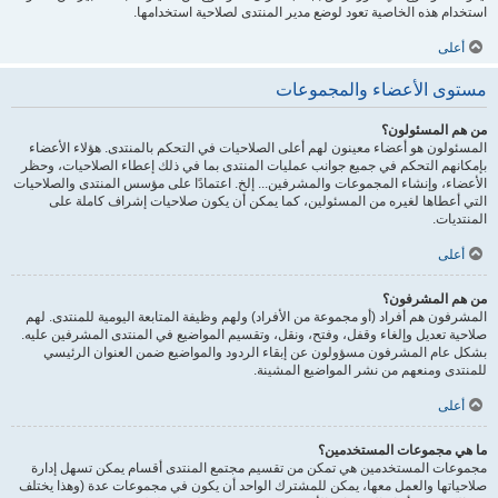
استخدام هذه الخاصية تعود لوضع مدير المنتدى لصلاحية استخدامها.
أعلى
مستوى الأعضاء والمجموعات
من هم المسئولون؟
المسئولون هو أعضاء معينون لهم أعلى الصلاحيات في التحكم بالمنتدى. هؤلاء الأعضاء
بإمكانهم التحكم في جميع جوانب عمليات المنتدى بما في ذلك إعطاء الصلاحيات، وحظر
الأعضاء، وإنشاء المجموعات والمشرفين... إلخ. اعتمادًا على مؤسس المنتدى والصلاحيات
التي أعطاها لغيره من المسئولين، كما يمكن أن يكون صلاحيات إشراف كاملة على
المنتديات.
أعلى
من هم المشرفون؟
المشرفون هم أفراد (أو مجموعة من الأفراد) ولهم وظيفة المتابعة اليومية للمنتدى. لهم
صلاحية تعديل وإلغاء وقفل، وفتح، ونقل، وتقسيم المواضيع في المنتدى المشرفين عليه.
بشكل عام المشرفون مسؤولون عن إبقاء الردود والمواضيع ضمن العنوان الرئيسي
للمنتدى ومنعهم من نشر المواضيع المشينة.
أعلى
ما هي مجموعات المستخدمين؟
مجموعات المستخدمين هي تمكن من تقسيم مجتمع المنتدى أقسام يمكن تسهل إدارة
صلاحياتها والعمل معها، يمكن للمشترك الواحد أن يكون في مجموعات عدة (وهذا يختلف