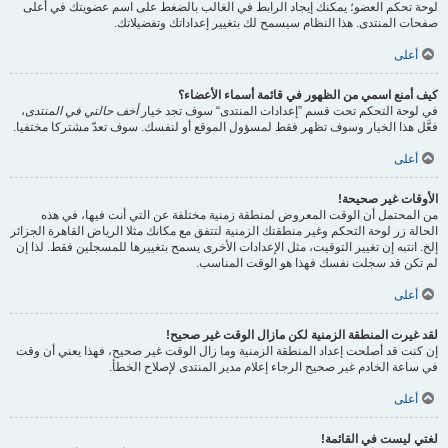
لوحة تحكم العضو؛ يمكنك إيجاد الرابط في الغالب بالضغط على اسم عضويتك في أعلى
صفحات المنتدى. هذا النظام سيسمح لك بتغيير إعداداتك وتفضيلاتك.
أعلى
كيف أمنع اسمي من الظهور في قائمة أسماء الأعضاء؟
في لوحة التحكم تحت قسم ”إعدادات المنتدى“ سوف تجد خيار
أخف حالتي في المنتدى
،
فعَّل هذا الخيار وسوف تظهر فقط لمسؤول الموقع أو لنفسك. سوف تعدّ مشتركا مختفيا.
أعلى
الأوقات غير صحيحة!
من المحتمل أن الوقت المعروض لمنطقة زمنية مختلفة عن التي أنت فيها، في هذه
الحالة زر لوحة التحكم وغير منطقتك الزمنية لتتفق مع مكانك مثلا الرياض القاهرة الجزائر
إلخ. انتبه إن تغيير التوقيت، مثل الإعدادات الأخرى يسمح بتغييرها للمسجلين فقط. لذا إن
لم تكن قد سجلت نفسك فهذا هو الوقت المناسب.
أعلى
لقد غيرت المنطقة الزمنية لكن مازال الوقت غير صحيح!
إن كنت قد أصلحت إعداد المنطقة الزمنية وما زال الوقت غير صحيح، فهذا يعني أن وقت
في ساعة الخادم غير صحيح الرجاء إعلام مدير المنتدى لإصلاح الخطأ.
أعلى
لغتي ليست في القائمة!