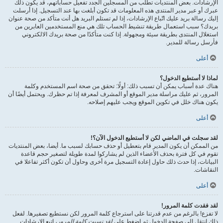
الإرشادات. بعض المنتديات تطلب من المسجلين الجدد تفعيل حساباتهم، قد يكون ذلك
عبرك أو عبر مدير المنتدى هذه المعلومات قد تكون أبلغت بها عند التسجيل. إذا أرسلت
إليك رسالة بريد عليك اتّباع الإرشادات، إذا لم تستلم البريد هل أنت متأكد من صحة عنوان
بريدك؟ سبب استعمال طريقة تنشيط الحساب تلك هي منع المستخدمين العابرين من
استغلال المنتدى بطريقة سيئة ومجهولة. إذا كنت متأكدًا من صحة بريدك الالكتروني
فأرسل رسالة للمدير.
أعلى
لماذا لا أستطيع الدخول؟
هناك عدة أسباب يمكن أن تسبب ذلك: أولًا: تحقق من صحة اسم المستخدم وكلمة
المرور، ثم عليك مراسلة مدير الموقع أو المشرف لمعرفة إذا تم حظرك. ويحتمل أيضًا أن
يكون هناك خلل في تكوين الموقع ويجب عليهم إصلاحه.
أعلى
لقد سجلت في الماضي لكن لا أستطيع الدخول الآن؟!
من الممكن أن يكون المدير قام بتعطيل أو حذف حسابك لسبب ما. أيضا، بعض المنتديات
تقوم في كل فترة بحذف الأعضاء الذين لم يشاركوا لمدة طويلة لتصغير حجم قاعدة
البيانات، إذا حدث ذلك حاول إعادة التسجيل مرة أخرى وحاول أن تكون أكثر تفاعلا في
النقاشات.
أعلى
لقد فقدت كلمة المرور!
لا تفزع! بالرغم من عدم قدرتنا على استرجاع كلمة المرور لكن نستطيع تصفيرها. لفعل
ذلك انتقل إلى صفحة الدخول ثم اضغط على
لقد نسيت كلمة المرور
، اتبع الإرشادات