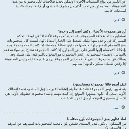
عن الكثير من أنواع المنتديات الأخرى) ويمكن تحديد صلاحيات لكل مجموعة من هذه
المجموعات. هذا يمكن من تحديد أكثر من مشرف للمنتدى، أو لإعطائهم الصلاحية
لمنتديات خاصة.
أعلى
أين هي مجموعة الأعضاء، وكيف أنضم إلى واحدة؟
تستطيع مشاهدة كافة المجموعات تحت بند ”مجموعة الأعضاء“ في لوحة التحكم.
للمشاركة في واحدة منها عليك الضغط على الخيار المقابل لها، ليست كل المجموعات
تتيح الانضمام المفتوح لها، فبعضها قد يكون مغلقًا أو مخفيًا، إذا كانت المجموعة مفتوحة
بإمكانك الإنضمام إليها النقر على الزر المجاور، إذا كانت المجموعة تحتاج إلى موافقة فقم
بالتماس الانضمام للمجموعة، رئيس المجموعة هو المخول بالموافقة على طلبك وقد
يسألك عن سبب رغبتك في الانضمام إلى المجموعة. يرجى عدم مضايقه رئيس المجموعة
إذا رفض طلبك؛ سيكون لديهم أسبابهم.
أعلى
كيف أصبح قائدًا لمجموعة مستخدمين؟
يتم تعيين رئيس المجموعة عادة عندما يتم إنشاءها عبر مسؤول المنتدى، نقطة اتصالك
الأولى ينبغي أن تكون مسؤول الموقع، إذا كنت مهتما بإنشاء مجموعة خطوتك الأولى هي
الاتصال بمسؤول الموقع، أرسل له رسالة خاصة.
أعلى
لماذا تظهر بعض المجموعات بلون مختلف؟
من الممكن أن يكون مدير المنتدى خصص ألوان معينة للمجموعات ليميزهم عن غيرهم
من الأعضاء الآخرين.