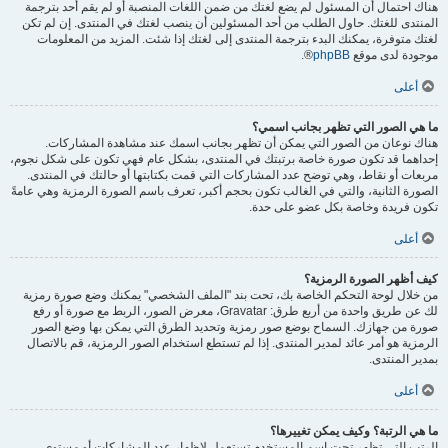
هناك احتمال أن المسئول لم يضع لغتك من ضمن اللغات المنصبة أو لم يقم أحد بترجمة
المنتدى للغتك. حاول الطلب من أحد المسئولين أن ينصب لغتك في المنتدى. إن لم تكن
لغتك متوفرة، يمكنك البدء بترجمة المنتدى إلى لغتك إذا شئت. المزيد من المعلومات
موجودة لدى موقع
phpBB
®.
أعلى
ما هي الصور التي تظهر بجانب اسمي؟
هناك نوعان من الصور التي يمكن أن تظهر بجانب اسمك عند مشاهدة المشاركات.
إحداهما قد تكون صورة خاصة برتبتك في المنتدى، بشكل عام فهي تكون على شكل نجوم،
مربعات أو نقاط، وهي توضح عدد المشاركات التي قمت بكتابتها أو حالتك في المنتدى.
الصورة الثانية، والتي في الغالب تكون بحجم أكبر، تعرف باسم الصورة الرمزية وهي عامةً
تكون فريدة وخاصة بكل عضو على حدة.
أعلى
كيف أظهر الصورة الرمزية؟
من خلال لوحة التحكم الخاصة بك، تحت بند "الملف الشخصي" يمكنك وضع صورة رمزية
لك عن طريق واحدة من أربع طرق: Gravatar، معرض الصور، الربط مع صورة أو رفع
صورة من جهازك. السماح بوضع صور رمزية وتحديد الطرق التي يمكن بها وضع الصور
الرمزية هو أمر عائد لمدير المنتدى. إذا لم تستطع استخدام الصور الرمزية، قم بالاتصال
بمدير المنتدى.
أعلى
ما هي الرتبة؟ وكيف يمكن تغييرها؟
الرتب التي تظهر تحت اسم المستخدم تستعمل لإظهار عدد المشاركات أو مستوى