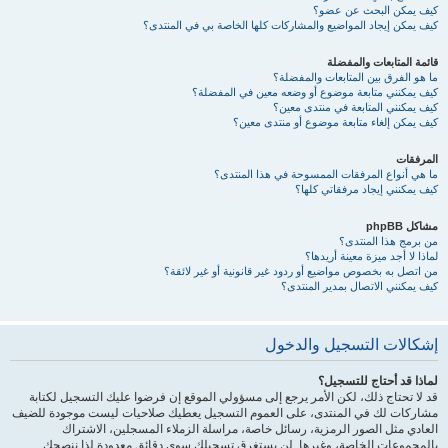
كيف يمكن البحث عن عضو؟
كيف يمكن إيجاد المواضيع والمشاركات كلها الخاصة بي في المنتدى؟
قائمة المتابعات والمفضلة
ما هو الفرق بين المتابعات والمفضلة؟
كيف يمكنني متابعة موضوع أو وضعه معين في المفضلة؟
كيف يمكنني المتابعة في منتدى معين؟
كيف يمكن إلغاء متابعة موضوع أو منتدى معين؟
المرفقات
ما هي أنواع المرفقات الممسوحة في هذا المنتدى؟
كيف يمكنني إيجاد مرفقاتي كلها؟
مشاكل phpBB
من برمج هذا المنتدى؟
لماذا لا أجد ميزة معينة أريدها؟
من اتصل به بخصوص مواضيع أو ردود غير قانونية أو غير لائقة؟
كيف يمكنني الاتصال بمدير المنتدى؟
إشكالات التسجيل والدخول
لماذا قد أحتاج للتسجيل؟
قد لا تحتاج ذلك، لكن الأمر يرجع إلى مسؤولي الموقع إن فرضوا عليك التسجيل لكتابة
مشاركات لك في المنتدى، على العموم التسجيل يعطيك صلاحيات ليست موجودة للضيف
العادي مثل الصور الرمزية، رسائل خاصة، مراسلة الزملاء المسجلين، الاشتراك
بالمجموعات الخاصة، وغيرها. لن يستغرق تسجيلك سوى دقائق معدودة لذا ننصحك