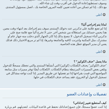
وسوف تستطيع إعادة الدخول في أقرب وقت إن شاء الله..
مع ذلك ، إذا لم تتمكن من أعاده تعيين كلمه المرور الخاصة بك ، اتصل بمسؤول المنتدى.
أعلى
لماذا يتم إخراجي آليا؟
إذا لم تضع علامة على
تذكرني
عند دخولك المنتدى سوف يتم إخراجك بعد انتهاء وقت معين.
هذا يحمي حسابك من استغلاله من شخص آخر. حتى لا تخرج آليا ضع علامة صح على
تذكرني
أثناء تسجيل الدخول، لا ننصح بذلك إذا كان الجهاز الذي دخلت منه جهاز عام أو
مشترك، مثل المكتبة وانترنت كافيه والجامعة وغيرها، إذا لم تر مربع الاختيار ذلك فذلك
يعني أن مدير الموقع عطل هذه الخاصية.
أعلى
ماذا يعمل ”حذف الكوكيز“ ؟
”حذف الكوكيز“ يحذف الكعكات (كوكيز) التي أنشأها المنتدى والتي تجعلك مسجلًا للدخول
وتلغي بعض المميزات المرتبطة بنظام الكعكات. الكعكات أيضًا توفر مميزات مثل متابعة
المواضيع التي قمت بقراءتها إذا تم تفعيلها عن طريق المدير. إذا كنت تواجه مشاكل في
تسجيل الدخول أو الخروج، فقد يساعد حذف الكعكات في حلها.
أعلى
تفضيلات وإعدادات العضو
كيف أستطيع تغيير إعداداتي؟
إذا كنت عضوًا مسجلًا، فإن جميع إعداداتك تحفظ في قاعدة البيانات. لتعديلهم، قم بزيارة