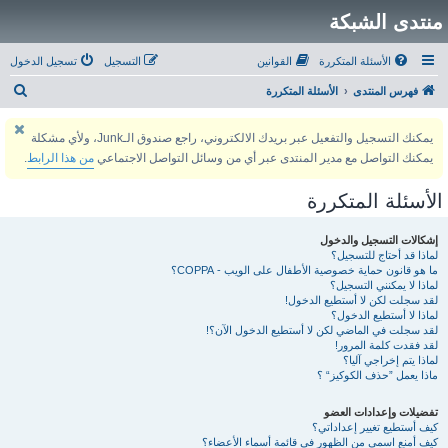
منتدى الشبكة
الأسئلة المتكررة
القوانين
التسجيل
تسجيل الدخول
ب
فهرس المنتدى
الأسئلة المتكررة
ح
يمكنك التسجيل والتفعيل عبر بريدك الالكتروني، راجع صندوق الـJunk، ولأي مشكلة
ث
يمكنك التواصل مع مدير المنتدى عبر أي من وسائل التواصل الاجتماعي
من هذا الرابط
.
الأسئلة المتكررة
إشكالات التسجيل والدخول
لماذا قد أحتاج للتسجيل؟
ما هو قانون حماية خصوصية الأطفال على الويب - COPPA؟
لماذا لا يمكنني التسجيل؟
لقد سجلت لكن لا أستطيع الدخول!
لماذا لا أستطيع الدخول؟
لقد سجلت في الماضي لكن لا أستطيع الدخول الآن؟!
لقد فقدت كلمة المرور!
لماذا يتم إخراجي آليا؟
ماذا يعمل ”حذف الكوكيز“ ؟
تفضيلات وإعدادات العضو
كيف أستطيع تغيير إعداداتي؟
كيف أمنع اسمي من الظهور في قائمة أسماء الأعضاء؟