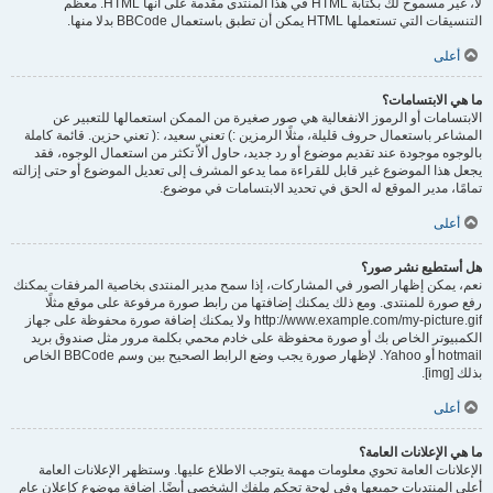
لا، غير مسموح لك بكتابة HTML في هذا المنتدى مقدمة على أنها HTML. معظم
التنسيقات التي تستعملها HTML يمكن أن تطبق باستعمال BBCode بدلا منها.
أعلى
ما هي الابتسامات؟
الابتسامات أو الرموز الانفعالية هي صور صغيرة من الممكن استعمالها للتعبير عن
المشاعر باستعمال حروف قليلة، مثلًا الرمزين :) تعني سعيد، :( تعني حزين. قائمة كاملة
بالوجوه موجودة عند تقديم موضوع أو رد جديد، حاول ألاّ تكثر من استعمال الوجوه، فقد
يجعل هذا الموضوع غير قابل للقراءة مما يدعو المشرف إلى تعديل الموضوع أو حتى إزالته
تمامًا، مدير الموقع له الحق في تحديد الابتسامات في موضوع.
أعلى
هل أستطيع نشر صور؟
نعم، يمكن إظهار الصور في المشاركات، إذا سمح مدير المنتدى بخاصية المرفقات يمكنك
رفع صورة للمنتدى. ومع ذلك يمكنك إضافتها من رابط صورة مرفوعة على موقع مثلًا
http://www.example.com/my-picture.gif ولا يمكنك إضافة صورة محفوظة على جهاز
الكمبيوتر الخاص بك أو صورة محفوظة على خادم محمي بكلمة مرور مثل صندوق بريد
hotmail أو Yahoo. لإظهار صورة يجب وضع الرابط الصحيح بين وسم BBCode الخاص
بذلك [img].
أعلى
ما هي الإعلانات العامة؟
الإعلانات العامة تحوي معلومات مهمة يتوجب الاطلاع عليها. وستظهر الإعلانات العامة
أعلى المنتديات جميعها وفي لوحة تحكم ملفك الشخصي أيضًا. إضافة موضوع كإعلان عام