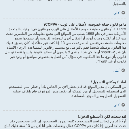
بالتسجيل.
أعلى
ما هو قانون حماية خصوصية الأطفال على الويب - COPPA؟
COPPA، أو قانون حماية خصوصية الأطفال على الويب هو قانون في الولايات المتحدة
الأمريكية صدر في عام 1998 يطلب من المواقع التي تجمع معلومات من القاصرين تحت
سن 13 أن تُكتَب وصاية أبوية، أو أشكال أخرى للوصاية القانونية بأن يسمحوا بجمع
معلومات خاصة معرفة من القاصر تحت سن 13. إذا كنت غير متأكد إذا كان ينطبق عليك
هذا القانون بوصفك شخصا فقم بالتواصل مع مستشار قانوني للمساعدة، الرجاء الانتباه
بأن شركة phpBB أو مالكي هذا المنتدى لا يقدمون أي نصائح قانونية وليسوا نقطة تواصل
قانوني بأي نوع، ما عدا المكتوب في سؤال ”من اتصل به بخصوص مواضيع أو ردود غير
قانونية أو غير لائقة؟“ .
أعلى
لماذا لا يمكنني التسجيل؟
من الممكن بأن مدير الموقع قد قام بحظر الآي بي الخاص بك أو حظر اسم المستخدم
الذي استعملته للتسجيل. أو من الممكن أن يكون مدير الموقع قد قام بإيقاف عمليه
التسجيل. اتصل بمدير الموقع للمساعدة.
أعلى
لقد سجلت لكن لا أستطيع الدخول!
أولًا تأكد من إدخالك اسم المستخدم وكلمة المرور الصحيحين. إن كانتا صحيحتين فقد
حدث أحد أمرين. إذا كان دعم COPPA فعال وضغطت على أنا أقل من 13 سنة عليك اتّباع