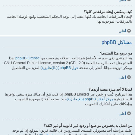
كيف يمكنني إيجاد مرفقاتي كلها؟
لإيجاد المرفقات الخاصة بك كلها اذهب إلى لوحة التحكم الشخصية واتبع الوصلة الخاصة
بالمرفقات الموجودة بها.
أعلى
مشاكل phpBB
من برمج هذا المنتدى؟
هذا المنتدى (في صورته الأصلية) يتم إنتاجه، إطلاقه وترخصيه من
phpBB Limited
. هذا
المنتج متاح تحت الرخصة العامة GNU General Public License, version 2 (GPL-2.0)
ويمكن توزيعه مجانًا. أنظر إلى صفحة
حول phpBB )(بالإنجليزية)
لمزيد من التفاصيل.
أعلى
لماذا لا أجد ميزة معينة أريدها؟
هذا البرنامج كُتب ورخص عبر phpBB Limited، إذا كنت تثق أن هناك ميزة ينبغي توافرها
الرجاء زيارة
مركز أفكار phpBB (بالإنجليزية)
حيث ستجد أفكارًا موجودة للتصويت
وبإمكانك طرح أفكارك للتصويت.
أعلى
من اتصل به بخصوص مواضيع أو ردود غير قانونية أو غير لائقة؟
عليك مراسلة أحد مسؤولي المنتدى المسرودين في قائمة فريق الموقع، إذا لم توجد