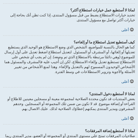
لماذا لا أستطيع عمل خيارات استطلاع أكثر؟
تحديد خيارات الاستطلاع يضبط من قبل مسؤول المنتدى، إذا كنت تظن أنك بحاجة إلى
خيارات أكثر تواصل مع مسؤول المنتدى.
أعلى
كيف أستطيع تعديل استطلاع ما أو إلغاءه؟
كما هو الحال بالنسبة للمواضيع، الشخص الذي وضع الاستطلاع هو الوحيد الذي يستطيع
تعديلها أو إلغائها، أو المشرف أو المسئول. لتعديل استطلاع اضغط تعديل على أول إرسال
للموضوع (وهي دائمًا مرتبطة بالاستطلاع الذي تم وضعه). إن لم يجب أي شخص على
الاستطلاع تستطيع تعديل وإلغاء الاستطلاع، لكن إن أُجيب عليه فالمشرف والمسئول هما
الأشخاص الوحيدون المسموح لهم بالتعديل والإلغاء. وهذا لمنع الأشخاص من تغيير
الأسئلة والأجوبة وتزوير الاستطلاعات في وسط الفترة.
أعلى
لماذا لا أستطيع دخول المنتدى؟
بعض المنتديات قد تكون محددة الصلاحية لمجموعة معينة أو مسجلين معينين للاطلاع أو
القراءة أو إضافة موضوع. قد لا تكون من ضمن تلك المجموعة أو المسجلين. وحدهم
المشرفون ومدير المنتدى يمكنهم إعطاؤك الصلاحية لذلك. عليك الاتصال بهم.
أعلى
لماذا لا أستطيع إضافة المرفقات؟
صلاحيات المرفقات تمنح على مستوى المنتدى أو المجموعة أو العضو، مدير المنتدى ربما