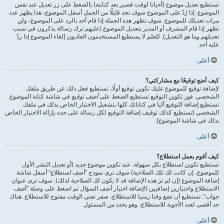
تستطيع تعديل موضوع (أحيانا لوقت قصير بعد كتابته) بالضغط على زر تعديل عند نفس
الموضوع. إذا رُدّ على الموضوع سوف تجد قليلًا من الجمل أسفل الموضوع، هذا يظهر عدد
مرات تعديلك للموضوع. سوف تظهر هذه الجملة إذا قام أحد بالرد على الموضوع، ولن
تظهر إذا قام المشرف أو المدير بتعديل الموضوع (عليهم ترك رسالة يذكرون في سبب
تعديلهم وما هو التعديل). للعلم لا يستطيع المستخدمون العاديون إلغاء الموضوع إذا ردّ
عليه أحد.
أعلى
كيف أضع توقيعًا مع مشاركتي؟
لإضافة توقيع للموضوع عليك تكوين توقيع أولًا، تستطيع فعل ذلك عن طريق ملفك
الشخصي. فور تكوين التوقيع تستطيع الضغط على
أضف توقيع
في شاشة كتابة الموضوع.
تستطيع إضافة التوقيع آليا في كتاباتك كلها بتشغيل الاختيار الخاص بذلك في ملفك
الشخصي (تستطيع كذلك توقيف إضافة التوقيع لكل رسالة على حده بإزالة الاختيار الخاص
بذلك في شاشة الموضوع).
أعلى
كيف أقوم بعمل استطلاع؟
تستطيع تكوين استطلاع بكل سهولة، عند تكوين موضوع جديد (أو تعديل النشر الأول
للموضوع، إن كانت لك تلك الصلاحية) سوف ترى نموذج ”أضف استطلاع“ أسفل شاشة
إضافة الموضوع (إن لم ترَ هذه الإضافة قد لا يكون لك الصلاحية لذلك). سوف ترى عنوان
الاستطلاع واختيارين إضافيين (لإضافة اختيار أضف السؤال ثم اضغط على وصلة ”أضف
جواب“. تستطيع أن تضع وقتا زمنيا للاستطلاع، صفر تعني الوقت مفتوح للاستطلاع. هناك
حد أقصى لعدد الأجوبة للاستطلاع، وهو يحدد من المسئول.
أعلى