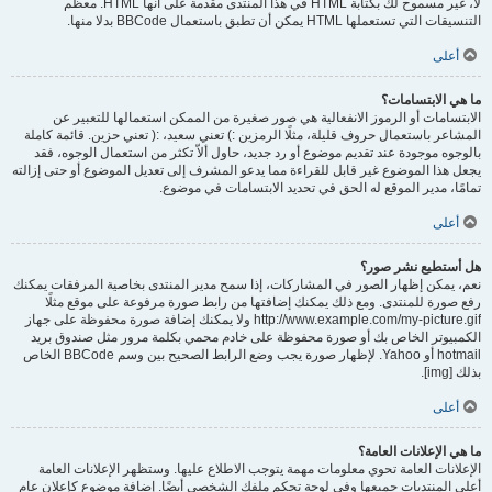
لا، غير مسموح لك بكتابة HTML في هذا المنتدى مقدمة على أنها HTML. معظم
التنسيقات التي تستعملها HTML يمكن أن تطبق باستعمال BBCode بدلا منها.
أعلى
ما هي الابتسامات؟
الابتسامات أو الرموز الانفعالية هي صور صغيرة من الممكن استعمالها للتعبير عن
المشاعر باستعمال حروف قليلة، مثلًا الرمزين :) تعني سعيد، :( تعني حزين. قائمة كاملة
بالوجوه موجودة عند تقديم موضوع أو رد جديد، حاول ألاّ تكثر من استعمال الوجوه، فقد
يجعل هذا الموضوع غير قابل للقراءة مما يدعو المشرف إلى تعديل الموضوع أو حتى إزالته
تمامًا، مدير الموقع له الحق في تحديد الابتسامات في موضوع.
أعلى
هل أستطيع نشر صور؟
نعم، يمكن إظهار الصور في المشاركات، إذا سمح مدير المنتدى بخاصية المرفقات يمكنك
رفع صورة للمنتدى. ومع ذلك يمكنك إضافتها من رابط صورة مرفوعة على موقع مثلًا
http://www.example.com/my-picture.gif ولا يمكنك إضافة صورة محفوظة على جهاز
الكمبيوتر الخاص بك أو صورة محفوظة على خادم محمي بكلمة مرور مثل صندوق بريد
hotmail أو Yahoo. لإظهار صورة يجب وضع الرابط الصحيح بين وسم BBCode الخاص
بذلك [img].
أعلى
ما هي الإعلانات العامة؟
الإعلانات العامة تحوي معلومات مهمة يتوجب الاطلاع عليها. وستظهر الإعلانات العامة
أعلى المنتديات جميعها وفي لوحة تحكم ملفك الشخصي أيضًا. إضافة موضوع كإعلان عام