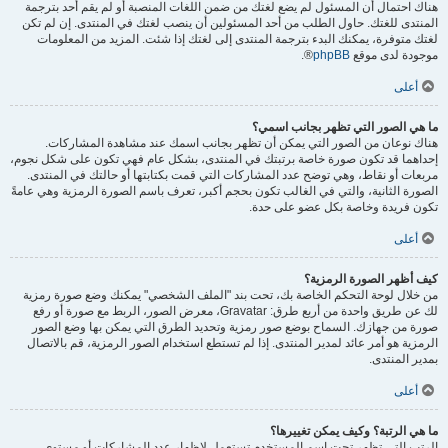
هناك احتمال أن المسئول لم يضع لغتك من ضمن اللغات المنصبة أو لم يقم أحد بترجمة
المنتدى للغتك. حاول الطلب من أحد المسئولين أن ينصب لغتك في المنتدى. إن لم تكن
لغتك متوفرة، يمكنك البدء بترجمة المنتدى إلى لغتك إذا شئت. المزيد من المعلومات
موجودة لدى موقع
phpBB
®.
أعلى
ما هي الصور التي تظهر بجانب اسمي؟
هناك نوعان من الصور التي يمكن أن تظهر بجانب اسمك عند مشاهدة المشاركات.
إحداهما قد تكون صورة خاصة برتبتك في المنتدى، بشكل عام فهي تكون على شكل نجوم،
مربعات أو نقاط، وهي توضح عدد المشاركات التي قمت بكتابتها أو حالتك في المنتدى.
الصورة الثانية، والتي في الغالب تكون بحجم أكبر، تعرف باسم الصورة الرمزية وهي عامةً
تكون فريدة وخاصة بكل عضو على حدة.
أعلى
كيف أظهر الصورة الرمزية؟
من خلال لوحة التحكم الخاصة بك، تحت بند "الملف الشخصي" يمكنك وضع صورة رمزية
لك عن طريق واحدة من أربع طرق: Gravatar، معرض الصور، الربط مع صورة أو رفع
صورة من جهازك. السماح بوضع صور رمزية وتحديد الطرق التي يمكن بها وضع الصور
الرمزية هو أمر عائد لمدير المنتدى. إذا لم تستطع استخدام الصور الرمزية، قم بالاتصال
بمدير المنتدى.
أعلى
ما هي الرتبة؟ وكيف يمكن تغييرها؟
الرتب التي تظهر تحت اسم المستخدم تستعمل لإظهار عدد المشاركات أو مستوى