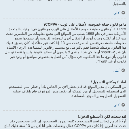
بالتسجيل.
أعلى
ما هو قانون حماية خصوصية الأطفال على الويب - COPPA؟
COPPA، أو قانون حماية خصوصية الأطفال على الويب هو قانون في الولايات المتحدة
الأمريكية صدر في عام 1998 يطلب من المواقع التي تجمع معلومات من القاصرين تحت
سن 13 أن تُكتَب وصاية أبوية، أو أشكال أخرى للوصاية القانونية بأن يسمحوا بجمع
معلومات خاصة معرفة من القاصر تحت سن 13. إذا كنت غير متأكد إذا كان ينطبق عليك
هذا القانون بوصفك شخصا فقم بالتواصل مع مستشار قانوني للمساعدة، الرجاء الانتباه
بأن شركة phpBB أو مالكي هذا المنتدى لا يقدمون أي نصائح قانونية وليسوا نقطة تواصل
قانوني بأي نوع، ما عدا المكتوب في سؤال ”من اتصل به بخصوص مواضيع أو ردود غير
قانونية أو غير لائقة؟“ .
أعلى
لماذا لا يمكنني التسجيل؟
من الممكن بأن مدير الموقع قد قام بحظر الآي بي الخاص بك أو حظر اسم المستخدم
الذي استعملته للتسجيل. أو من الممكن أن يكون مدير الموقع قد قام بإيقاف عمليه
التسجيل. اتصل بمدير الموقع للمساعدة.
أعلى
لقد سجلت لكن لا أستطيع الدخول!
أولًا تأكد من إدخالك اسم المستخدم وكلمة المرور الصحيحين. إن كانتا صحيحتين فقد
حدث أحد أمرين. إذا كان دعم COPPA فعال وضغطت على أنا أقل من 13 سنة عليك اتّباع