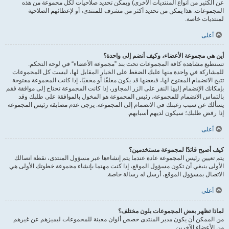
عن الكثير من أنواع المنتديات الأخرى) ويمكن تحديد صلاحيات لكل مجموعة من هذه
المجموعات. هذا يمكن من تحديد أكثر من مشرف للمنتدى، أو لإعطائهم الصلاحية
لمنتديات خاصة.
أعلى
أين هي مجموعة الأعضاء، وكيف أنضم إلى واحدة؟
تستطيع مشاهدة كافة المجموعات تحت بند ”مجموعة الأعضاء“ في لوحة التحكم.
للمشاركة في واحدة منها عليك الضغط على الخيار المقابل لها، ليست كل المجموعات
تتيح الانضمام المفتوح لها، فبعضها قد يكون مغلقًا أو مخفيًا، إذا كانت المجموعة مفتوحة
بإمكانك الإنضمام إليها النقر على الزر المجاور، إذا كانت المجموعة تحتاج إلى موافقة فقم
بالتماس الانضمام للمجموعة، رئيس المجموعة هو المخول بالموافقة على طلبك وقد
يسألك عن سبب رغبتك في الانضمام إلى المجموعة. يرجى عدم مضايقه رئيس المجموعة
إذا رفض طلبك؛ سيكون لديهم أسبابهم.
أعلى
كيف أصبح قائدًا لمجموعة مستخدمين؟
يتم تعيين رئيس المجموعة عادة عندما يتم إنشاءها عبر مسؤول المنتدى، نقطة اتصالك
الأولى ينبغي أن تكون مسؤول الموقع، إذا كنت مهتما بإنشاء مجموعة خطوتك الأولى هي
الاتصال بمسؤول الموقع، أرسل له رسالة خاصة.
أعلى
لماذا تظهر بعض المجموعات بلون مختلف؟
من الممكن أن يكون مدير المنتدى خصص ألوان معينة للمجموعات ليميزهم عن غيرهم
من الأعضاء الآخرين.