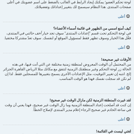
لوحة تحكم العضو؛ يمكنك إيجاد الرابط في الغالب بالضغط على اسم عضويتك في أعلى
صفحات المنتدى. هذا النظام سيسمح لك بتغيير إعداداتك وتفضيلاتك.
أعلى
كيف أمنع اسمي من الظهور في قائمة أسماء الأعضاء؟
في لوحة التحكم تحت قسم ”إعدادات المنتدى“ سوف تجد خيار
أخف حالتي في المنتدى
،
فعَّل هذا الخيار وسوف تظهر فقط لمسؤول الموقع أو لنفسك. سوف تعدّ مشتركا مختفيا.
أعلى
الأوقات غير صحيحة!
من المحتمل أن الوقت المعروض لمنطقة زمنية مختلفة عن التي أنت فيها، في هذه
الحالة زر لوحة التحكم وغير منطقتك الزمنية لتتفق مع مكانك مثلا الرياض القاهرة الجزائر
إلخ. انتبه إن تغيير التوقيت، مثل الإعدادات الأخرى يسمح بتغييرها للمسجلين فقط. لذا إن
لم تكن قد سجلت نفسك فهذا هو الوقت المناسب.
أعلى
لقد غيرت المنطقة الزمنية لكن مازال الوقت غير صحيح!
إن كنت قد أصلحت إعداد المنطقة الزمنية وما زال الوقت غير صحيح، فهذا يعني أن وقت
في ساعة الخادم غير صحيح الرجاء إعلام مدير المنتدى لإصلاح الخطأ.
أعلى
لغتي ليست في القائمة!