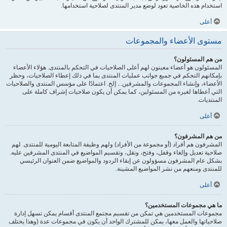
استخدام هذه الخاصية تعود لوضع مدير المنتدى لصلاحية استخدامها.
أعلى
مستوى الأعضاء والمجموعات
من هم المسئولون؟
المسئولون هو أعضاء معينون لهم أعلى الصلاحيات في التحكم بالمنتدى. هؤلاء الأعضاء
بإمكانهم التحكم في جميع جوانب عمليات المنتدى بما في ذلك إعطاء الصلاحيات، وحظر
الأعضاء، وإنشاء المجموعات والمشرفين... إلخ. اعتمادًا على مؤسس المنتدى والصلاحيات
التي أعطاها لغيره من المسئولين، كما يمكن أن يكون صلاحيات إشراف كاملة على
المنتديات.
أعلى
من هم المشرفون؟
المشرفون هم أفراد (أو مجموعة من الأفراد) ولهم وظيفة المتابعة اليومية للمنتدى. لهم
صلاحية تعديل وإلغاء وقفل، وفتح، ونقل، وتقسيم المواضيع في المنتدى المشرفين عليه.
بشكل عام المشرفون مسؤولون عن إبقاء الردود والمواضيع ضمن العنوان الرئيسي
للمنتدى ومنعهم من نشر المواضيع المشينة.
أعلى
ما هي مجموعات المستخدمين؟
مجموعات المستخدمين هي تمكن من تقسيم مجتمع المنتدى أقسام يمكن تسهل إدارة
صلاحياتها والعمل معها، يمكن للمشترك الواحد أن يكون في مجموعات عدة (وهذا يختلف