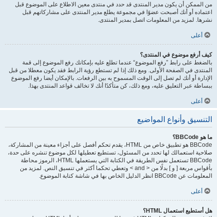
من الممكن أن يكون مدير المنتدى قد حدد في منتدى معين الاطلاع على الموضوع قبل
اعتماده أو أنك أصبحت عضوًا في مجموعة يطلع مدير المنتدى على مشاركاتهم قبل
نشرها. لمزيد من المعلومات اتصل بمدير المنتدى.
أعلى
كيف أرفع موضوع في المنتدى؟
بالضغط على رابط ”رفع الموضوع“ عندما تطلع عليه بإمكانك رفع الموضوع إلى قمة
المنتدى في الصفحة الأولى. ومع ذلك إذا لم تستطع رؤية الرابط فقد يكون معطلا من قبل
الإدارة أو أنك لم تصل إلى الوقت المسموح به بين الرفعات. بالإمكان أيضا رفع الموضوع
ببساطة عبر التعليق عليه، ومع ذلك، كن متأكدًا أنك لا تخالف قواعد المنتدى بهذا.
أعلى
التنسيق وأنواع المواضيع
ما هو BBCode؟
BBCode هو تطبيق خاص من HTML، يقدم تحكم أفصل على أجزاء معينة من المشاركة،
صلاحية استعمالك لها تحدد من المسئول، تستطيع تعطيلها لكل موضوع تنشره على حدة،
BBCode تستعمل نفس الطريقة في الكتابة التي يستعملها HTML، الرموز محاطة
بأقواس مربعة [ و ] بدلًا من < and > وتعطي تحكما أكثر في تنسيق النص. لمزيد من
المعلومات عن BBCode انظر الدليل الخاص بها في شاشة كتابة الموضوع.
أعلى
هل أستطيع استعمال HTML؟