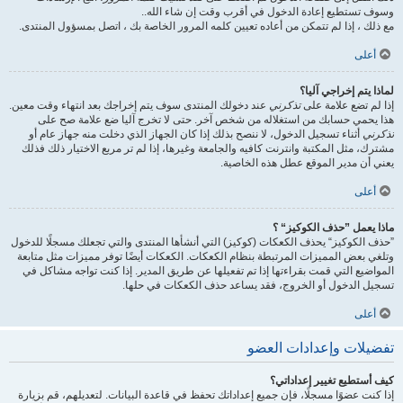
وسوف تستطيع إعادة الدخول في أقرب وقت إن شاء الله..
مع ذلك ، إذا لم تتمكن من أعاده تعيين كلمه المرور الخاصة بك ، اتصل بمسؤول المنتدى.
أعلى
لماذا يتم إخراجي آليا؟
إذا لم تضع علامة على
تذكرني
عند دخولك المنتدى سوف يتم إخراجك بعد انتهاء وقت معين.
هذا يحمي حسابك من استغلاله من شخص آخر. حتى لا تخرج آليا ضع علامة صح على
تذكرني
أثناء تسجيل الدخول، لا ننصح بذلك إذا كان الجهاز الذي دخلت منه جهاز عام أو
مشترك، مثل المكتبة وانترنت كافيه والجامعة وغيرها، إذا لم تر مربع الاختيار ذلك فذلك
يعني أن مدير الموقع عطل هذه الخاصية.
أعلى
ماذا يعمل ”حذف الكوكيز“ ؟
”حذف الكوكيز“ يحذف الكعكات (كوكيز) التي أنشأها المنتدى والتي تجعلك مسجلًا للدخول
وتلغي بعض المميزات المرتبطة بنظام الكعكات. الكعكات أيضًا توفر مميزات مثل متابعة
المواضيع التي قمت بقراءتها إذا تم تفعيلها عن طريق المدير. إذا كنت تواجه مشاكل في
تسجيل الدخول أو الخروج، فقد يساعد حذف الكعكات في حلها.
أعلى
تفضيلات وإعدادات العضو
كيف أستطيع تغيير إعداداتي؟
إذا كنت عضوًا مسجلًا، فإن جميع إعداداتك تحفظ في قاعدة البيانات. لتعديلهم، قم بزيارة