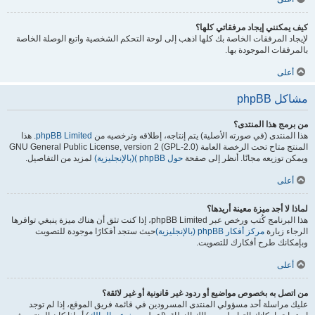
كيف يمكنني إيجاد مرفقاتي كلها؟
لإيجاد المرفقات الخاصة بك كلها اذهب إلى لوحة التحكم الشخصية واتبع الوصلة الخاصة
بالمرفقات الموجودة بها.
أعلى
مشاكل phpBB
من برمج هذا المنتدى؟
هذا المنتدى (في صورته الأصلية) يتم إنتاجه، إطلاقه وترخصيه من
phpBB Limited
. هذا
المنتج متاح تحت الرخصة العامة GNU General Public License, version 2 (GPL-2.0)
ويمكن توزيعه مجانًا. أنظر إلى صفحة
حول phpBB )(بالإنجليزية)
لمزيد من التفاصيل.
أعلى
لماذا لا أجد ميزة معينة أريدها؟
هذا البرنامج كُتب ورخص عبر phpBB Limited، إذا كنت تثق أن هناك ميزة ينبغي توافرها
الرجاء زيارة
مركز أفكار phpBB (بالإنجليزية)
حيث ستجد أفكارًا موجودة للتصويت
وبإمكانك طرح أفكارك للتصويت.
أعلى
من اتصل به بخصوص مواضيع أو ردود غير قانونية أو غير لائقة؟
عليك مراسلة أحد مسؤولي المنتدى المسرودين في قائمة فريق الموقع، إذا لم توجد