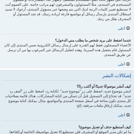
المستخدم في المنتدى، مثلًا المسئولون والمشرفون لهم مراتب خاصة. على العموم أنت
لا تستطيع تغيير كلمات الرتبة لديك التي يتم وضعها عبر مسؤول المنتدى، أرجوك لا تسئ
استغلال المنتدى بإرسال رسائل أو مواضيع فارغة لزيادة رتبتك، قد تجد المسئول أو
المشرف يقلل من رتبك.
أعلى
عندما اضغط على بريد شخص ما يطلب مني الدخول؟
الأعضاء المسجلون فقط لهم القدرة على إرسال رسائل الكترونية ضمن المنتدى (إن كان
المسئول قام بتفعيل هذه الميزة). وهذه لتقليل الرسائل غير المرغوب بها من أن ترسل
عن طريق المنتدى.
أعلى
إشكالات النشر
كيف أنشر موضوعًا جديدًا أو أكتب ردًا؟
لنشر موضوع جديد، اضغط على زر "موضوع جديد". لكتابة رد، اضغط على زر "أضف رد
جديد". قد تحتاج إلى التسجيل قبل أن تتمكن من كتابة المشاركات. هناك قائمة بصلاحيات
كل منتدى تكون متاحة في أسفل صفحة المنتدى والمواضيع. مثال: يمكنك كتابة موضوع
جديد، يمكنك إرفاق ملفات مرفقة، إلخ.
أعلى
كيف أستطيع حذف أو تعديل موضوع؟
ما لم تكن مدير الموقع أو المشرف فلن تستطيع إلا تعديل مواضيعك الخاصة أو إلغاءها.