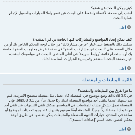
كيف يمكن البحث عن عضو؟
اذهب إلى صفحة الأعضاء واضغط على البحث عن عضو واملأ الخيارات والحقول لإتمام
عملية البحث.
أعلى
كيف يمكن إيجاد المواضيع والمشاركات كلها الخاصة بي في المنتدى؟
يمكنك ذلك بالضغط على خيار "عرض مشاركاتك" من خلال لوحة التحكم الخاص بك أو من
خلال الضغط على "البحث عن مشاركات العضو" في صفحة عرض معلومات العضو الخاصة
بك أو باستخدام قائمة "روابط سريعة" في أعلى المنتدى. للبحث عن مواضيعك استخدم
خيار صفحة البحث المتقدم وقم بملء الخيارات المناسبة لذلك.
أعلى
قائمة المتابعات والمفضلة
ما هو الفرق بين المتابعات والمفضلة؟
في phpBB 3.0، وضع موضوع في المفضلة كان يعمل مثل مفضلة متصفح الانترنت. فلم
يتم تنبيهك عندما يتلقى أحد مواضيع المفضلة لديك ردًا جديدًا. بدءًا من phpBB 3.1، فإن
المفضلة تعمل بشكل مشابه للمتابعات في المواضيع. يمكنك تلقي التنبيهات عند تلقي أحد
مواضيعك المفضلة ردًّا جديدًا. المتابعة، أيضًا سيقوم بتنبيهك عند وجود تحديثات لموضوع أو
ساحة في المنتدى. خيارات التنبيه للمفضلة والمتابعات يمكن ضبطها عن طريق لوحة
تحكم العضو، تحت قسم "إعدادات المنتدى".
أعلى