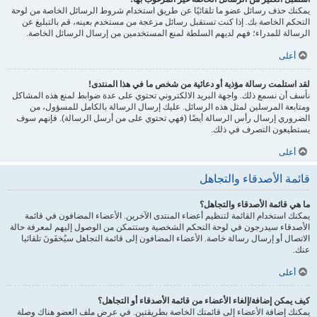
يمكنك حذف رسائل عضو ما تلقائيًا عن طريق استخدام شروط الرسائل الخاصة من لوحة
التحكم الخاصة بك. إذا كنت تستقبل رسائل مزعجة من مستخدم بعينه، قم بالتبليغ عن
الرسالة للمدراء؛ فهم لديهم السلطة لمنع المستخدمين من إرسال الرسائل الخاصة.
أعلى
لقد استلمت رسالة مؤذية أو دعائية من شخص ما في هذا المنتدى!
نأسف أن نسمع ذلك. واجهة البريد الالكتروني تحتوي على عدة ضوابط لمنع هذه المشاكل
ومتابعة المرسلين لمثل هذه الرسائل. عليك إرسال الرسالة بالكامل للمسؤول، من
الضروري إرسال رأس الرسالة أيضًا (فهي تحتوي على من أرسل الرسالة). فإنهم سوف
يستطيعون التصرف في ذلك.
أعلى
قائمة الأصدقاء والتجاهل
ما هي قائمة الأصدقاء والتجاهل؟
يمكنك استخدام القائمة لتنظيم أعضاء المنتدى الآخرين. الأعضاء المضافون في قائمة
الأصدقاء سيدرجون في لوحة التحكم الشخصية وستتمكن من الوصول إليهم لمعرفة حالة
الاتصال أو إرسال رسالة خاصة. الأعضاء المضافون إلى قائمة التجاهل سيُخفَونَ تلقائيا
عنك.
أعلى
كيف يمكن إضافة/إلغاء الأعضاء من قائمة الأصدقاء أو التجاهل؟
يمكنك إضافة الأعضاء إلى قائمتك الخاصة بطريقتين. في عرض ملف العضو هناك وصلة