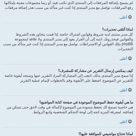
لم يسمح بإضافة المرفقات إلى المنتدى الذي تكتب فيه، أو ربما مجموعات معينة بإمكانها
رفع المرفقات، تواصل مع مدير المنتدى إذا كنت غير متأكد من سبب تعذر إضافة مرفقات.
أعلى
لماذا أتلقى تحذيرات؟
كل مدير منتدى لديه شروط وقوانين اشتراك خاصة. إذا قمت بتجاوز هذه الشروط
والقوانين فيحذرونك. انتبه إلى أن القرار يعود إلى مدير المنتدى ولا علاقة لمجموعة
phpBB بتلك القوانين أو الاشتراطات. تواصل مع مدير المنتدى إذا كنت غير متأكد من سبب
التحذيرات.
أعلى
كيف يمكنني إرسال التقرير عن مشاركة للمشرف؟
إذا سمح مدير المنتدى بذلك، اذهب إلى المشاركة المراد التقرير عنها وستجد أيقونة خاصة
للتقرير عن الموضوع. اضغط على الأيقونة وقم بالخطوات لإتمام عملية التقرير.
أعلى
ما هي أيقونة حفظ الموضوع الموجودة في صفحة كتابة المواضيع؟
هي خاصية تسمح لك بحفظ مسودة من الموضوع لإكماله في وقت لاحق حتى تتمكن من
إضافته. لمعرفة المزيد اتجه إلى لوحة التحكم الشخصية واتبع الروابط.
أعلى
لماذا تحتاج مواضيعي للموافقة عليها؟