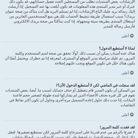
الإرشادات. بعض المنتديات تطلب من المسجلين الجدد تفعيل حساباتهم، قد يكون ذلك
عبرك أو عبر مدير المنتدى هذه المعلومات قد تكون أبلغت بها عند التسجيل. إذا أرسلت
إليك رسالة بريد عليك اتّباع الإرشادات، إذا لم تستلم البريد هل أنت متأكد من صحة عنوان
بريدك؟ سبب استعمال طريقة تنشيط الحساب تلك هي منع المستخدمين العابرين من
استغلال المنتدى بطريقة سيئة ومجهولة. إذا كنت متأكدًا من صحة بريدك الالكتروني
فأرسل رسالة للمدير.
أعلى
لماذا لا أستطيع الدخول؟
هناك عدة أسباب يمكن أن تسبب ذلك: أولًا: تحقق من صحة اسم المستخدم وكلمة
المرور، ثم عليك مراسلة مدير الموقع أو المشرف لمعرفة إذا تم حظرك. ويحتمل أيضًا أن
يكون هناك خلل في تكوين الموقع ويجب عليهم إصلاحه.
أعلى
لقد سجلت في الماضي لكن لا أستطيع الدخول الآن؟!
من الممكن أن يكون المدير قام بتعطيل أو حذف حسابك لسبب ما. أيضا، بعض المنتديات
تقوم في كل فترة بحذف الأعضاء الذين لم يشاركوا لمدة طويلة لتصغير حجم قاعدة
البيانات، إذا حدث ذلك حاول إعادة التسجيل مرة أخرى وحاول أن تكون أكثر تفاعلا في
النقاشات.
أعلى
لقد فقدت كلمة المرور!
لا تفزع! بالرغم من عدم قدرتنا على استرجاع كلمة المرور لكن نستطيع تصفيرها. لفعل
ذلك انتقل إلى صفحة الدخول ثم اضغط على
لقد نسيت كلمة المرور
، اتبع الإرشادات