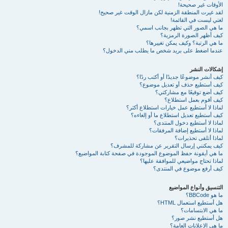
الأوقات غير صحيحة!
لقد غيرت المنطقة الزمنية لكن مازال الوقت غير صحيح!
لغتي ليست في القائمة!
ما هي الصور التي تظهر بجانب اسمي؟
كيف أظهر الصورة الرمزية؟
ما هي الرتبة؟ وكيف يمكن تغييرها؟
عندما اضغط على بريد شخص ما يطلب مني الدخول؟
إشكالات النشر
كيف أنشر موضوعًا جديدًا أو أكتب ردًا؟
كيف أستطيع حذف أو تعديل موضوع؟
كيف أضع توقيعًا مع مشاركتي؟
كيف أقوم بعمل استطلاع؟
لماذا لا أستطيع عمل خيارات استطلاع أكثر؟
كيف أستطيع تعديل استطلاع ما أو إلغاءه؟
لماذا لا أستطيع دخول المنتدى؟
لماذا لا أستطيع إضافة المرفقات؟
لماذا أتلقى تحذيرات؟
كيف يمكنني إرسال التقرير عن مشاركة للمشرف؟
ما هي أيقونة حفظ الموضوع الموجودة في صفحة كتابة المواضيع؟
لماذا تحتاج مواضيعي للموافقة عليها؟
كيف أرفع موضوع في المنتدى؟
التنسيق وأنواع المواضيع
ما هو BBCode؟
هل أستطيع استعمال HTML؟
ما هي الابتسامات؟
هل أستطيع نشر صور؟
ما هي الإعلانات العامة؟