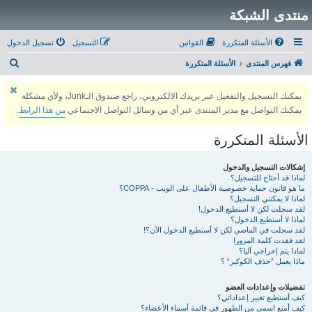
منتدى الشبكة
الأسئلة المتكررة
القوانين
التسجيل
تسجيل الدخول
ب
فهرس المنتدى
الأسئلة المتكررة
ح
يمكنك التسجيل والتفعيل عبر بريدك الالكتروني، راجع صندوق الـJunk، ولأي مشكلة
ث
يمكنك التواصل مع مدير المنتدى عبر أي من وسائل التواصل الاجتماعي
من هذا الرابط
.
الأسئلة المتكررة
إشكالات التسجيل والدخول
لماذا قد أحتاج للتسجيل؟
ما هو قانون حماية خصوصية الأطفال على الويب - COPPA؟
لماذا لا يمكنني التسجيل؟
لقد سجلت لكن لا أستطيع الدخول!
لماذا لا أستطيع الدخول؟
لقد سجلت في الماضي لكن لا أستطيع الدخول الآن؟!
لقد فقدت كلمة المرور!
لماذا يتم إخراجي آليا؟
ماذا يعمل ”حذف الكوكيز“ ؟
تفضيلات وإعدادات العضو
كيف أستطيع تغيير إعداداتي؟
كيف أمنع اسمي من الظهور في قائمة أسماء الأعضاء؟