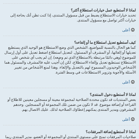
لماذا لا أستطيع عمل خيارات استطلاع أكثر؟
تحديد خيارات الاستطلاع يضبط من قبل مسؤول المنتدى، إذا كنت تظن أنك بحاجة إلى
خيارات أكثر تواصل مع مسؤول المنتدى.
أعلى
كيف أستطيع تعديل استطلاع ما أو إلغاءه؟
كما هو الحال بالنسبة للمواضيع، الشخص الذي وضع الاستطلاع هو الوحيد الذي يستطيع
تعديلها أو إلغائها، أو المشرف أو المسئول. لتعديل استطلاع اضغط تعديل على أول إرسال
للموضوع (وهي دائمًا مرتبطة بالاستطلاع الذي تم وضعه). إن لم يجب أي شخص على
الاستطلاع تستطيع تعديل وإلغاء الاستطلاع، لكن إن أُجيب عليه فالمشرف والمسئول هما
الأشخاص الوحيدون المسموح لهم بالتعديل والإلغاء. وهذا لمنع الأشخاص من تغيير
الأسئلة والأجوبة وتزوير الاستطلاعات في وسط الفترة.
أعلى
لماذا لا أستطيع دخول المنتدى؟
بعض المنتديات قد تكون محددة الصلاحية لمجموعة معينة أو مسجلين معينين للاطلاع أو
القراءة أو إضافة موضوع. قد لا تكون من ضمن تلك المجموعة أو المسجلين. وحدهم
المشرفون ومدير المنتدى يمكنهم إعطاؤك الصلاحية لذلك. عليك الاتصال بهم.
أعلى
لماذا لا أستطيع إضافة المرفقات؟
صلاحيات المرفقات تمنح على مستوى المنتدى أو المجموعة أو العضو، مدير المنتدى ربما