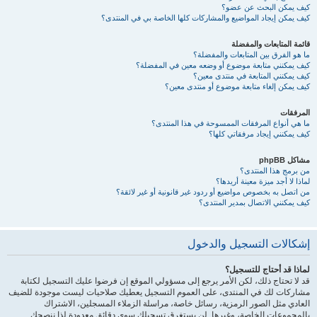
كيف يمكن البحث عن عضو؟
كيف يمكن إيجاد المواضيع والمشاركات كلها الخاصة بي في المنتدى؟
قائمة المتابعات والمفضلة
ما هو الفرق بين المتابعات والمفضلة؟
كيف يمكنني متابعة موضوع أو وضعه معين في المفضلة؟
كيف يمكنني المتابعة في منتدى معين؟
كيف يمكن إلغاء متابعة موضوع أو منتدى معين؟
المرفقات
ما هي أنواع المرفقات الممسوحة في هذا المنتدى؟
كيف يمكنني إيجاد مرفقاتي كلها؟
مشاكل phpBB
من برمج هذا المنتدى؟
لماذا لا أجد ميزة معينة أريدها؟
من اتصل به بخصوص مواضيع أو ردود غير قانونية أو غير لائقة؟
كيف يمكنني الاتصال بمدير المنتدى؟
إشكالات التسجيل والدخول
لماذا قد أحتاج للتسجيل؟
قد لا تحتاج ذلك، لكن الأمر يرجع إلى مسؤولي الموقع إن فرضوا عليك التسجيل لكتابة
مشاركات لك في المنتدى، على العموم التسجيل يعطيك صلاحيات ليست موجودة للضيف
العادي مثل الصور الرمزية، رسائل خاصة، مراسلة الزملاء المسجلين، الاشتراك
بالمجموعات الخاصة، وغيرها. لن يستغرق تسجيلك سوى دقائق معدودة لذا ننصحك