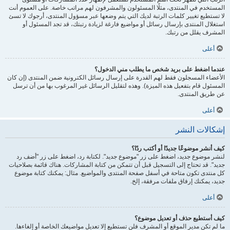
المستخدم في المنتدى، مثلًا المسئولون والمشرفون لهم مراتب خاصة. على العموم أنت
لا تستطيع تغيير كلمات الرتبة لديك التي يتم وضعها عبر مسؤول المنتدى، أرجوك لا تسئ
استغلال المنتدى بإرسال رسائل أو مواضيع فارغة لزيادة رتبتك، قد تجد المسئول أو
المشرف يقلل من رتبك.
أعلى
عندما اضغط على بريد شخص ما يطلب مني الدخول؟
الأعضاء المسجلون فقط لهم القدرة على إرسال رسائل الكترونية ضمن المنتدى (إن كان
المسئول قام بتفعيل هذه الميزة). وهذه لتقليل الرسائل غير المرغوب بها من أن ترسل
عن طريق المنتدى.
أعلى
إشكالات النشر
كيف أنشر موضوعًا جديدًا أو أكتب ردًا؟
لنشر موضوع جديد، اضغط على زر "موضوع جديد". لكتابة رد، اضغط على زر "أضف رد
جديد". قد تحتاج إلى التسجيل قبل أن تتمكن من كتابة المشاركات. هناك قائمة بصلاحيات
كل منتدى تكون متاحة في أسفل صفحة المنتدى والمواضيع. مثال: يمكنك كتابة موضوع
جديد، يمكنك إرفاق ملفات مرفقة، إلخ.
أعلى
كيف أستطيع حذف أو تعديل موضوع؟
ما لم تكن مدير الموقع أو المشرف فلن تستطيع إلا تعديل مواضيعك الخاصة أو إلغاءها.