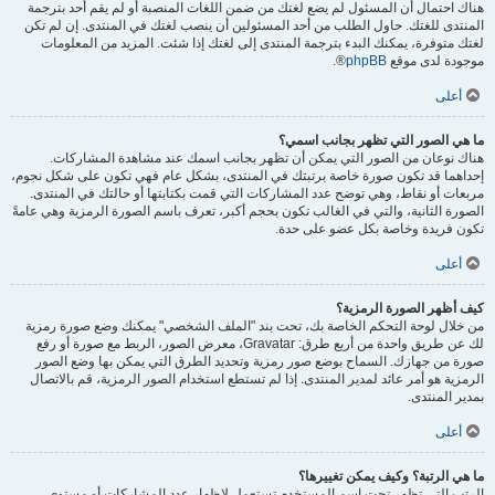
هناك احتمال أن المسئول لم يضع لغتك من ضمن اللغات المنصبة أو لم يقم أحد بترجمة
المنتدى للغتك. حاول الطلب من أحد المسئولين أن ينصب لغتك في المنتدى. إن لم تكن
لغتك متوفرة، يمكنك البدء بترجمة المنتدى إلى لغتك إذا شئت. المزيد من المعلومات
موجودة لدى موقع
phpBB
®.
أعلى
ما هي الصور التي تظهر بجانب اسمي؟
هناك نوعان من الصور التي يمكن أن تظهر بجانب اسمك عند مشاهدة المشاركات.
إحداهما قد تكون صورة خاصة برتبتك في المنتدى، بشكل عام فهي تكون على شكل نجوم،
مربعات أو نقاط، وهي توضح عدد المشاركات التي قمت بكتابتها أو حالتك في المنتدى.
الصورة الثانية، والتي في الغالب تكون بحجم أكبر، تعرف باسم الصورة الرمزية وهي عامةً
تكون فريدة وخاصة بكل عضو على حدة.
أعلى
كيف أظهر الصورة الرمزية؟
من خلال لوحة التحكم الخاصة بك، تحت بند "الملف الشخصي" يمكنك وضع صورة رمزية
لك عن طريق واحدة من أربع طرق: Gravatar، معرض الصور، الربط مع صورة أو رفع
صورة من جهازك. السماح بوضع صور رمزية وتحديد الطرق التي يمكن بها وضع الصور
الرمزية هو أمر عائد لمدير المنتدى. إذا لم تستطع استخدام الصور الرمزية، قم بالاتصال
بمدير المنتدى.
أعلى
ما هي الرتبة؟ وكيف يمكن تغييرها؟
الرتب التي تظهر تحت اسم المستخدم تستعمل لإظهار عدد المشاركات أو مستوى