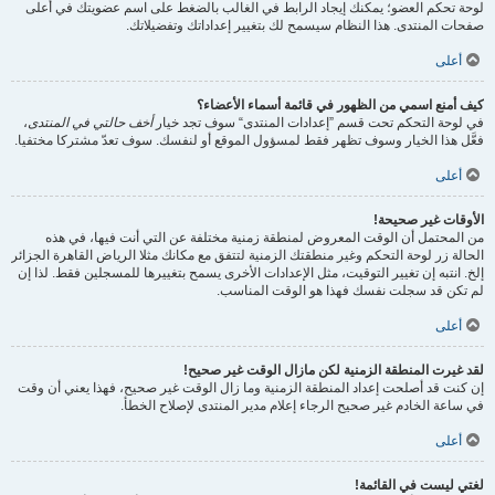
لوحة تحكم العضو؛ يمكنك إيجاد الرابط في الغالب بالضغط على اسم عضويتك في أعلى
صفحات المنتدى. هذا النظام سيسمح لك بتغيير إعداداتك وتفضيلاتك.
أعلى
كيف أمنع اسمي من الظهور في قائمة أسماء الأعضاء؟
في لوحة التحكم تحت قسم ”إعدادات المنتدى“ سوف تجد خيار
أخف حالتي في المنتدى
،
فعَّل هذا الخيار وسوف تظهر فقط لمسؤول الموقع أو لنفسك. سوف تعدّ مشتركا مختفيا.
أعلى
الأوقات غير صحيحة!
من المحتمل أن الوقت المعروض لمنطقة زمنية مختلفة عن التي أنت فيها، في هذه
الحالة زر لوحة التحكم وغير منطقتك الزمنية لتتفق مع مكانك مثلا الرياض القاهرة الجزائر
إلخ. انتبه إن تغيير التوقيت، مثل الإعدادات الأخرى يسمح بتغييرها للمسجلين فقط. لذا إن
لم تكن قد سجلت نفسك فهذا هو الوقت المناسب.
أعلى
لقد غيرت المنطقة الزمنية لكن مازال الوقت غير صحيح!
إن كنت قد أصلحت إعداد المنطقة الزمنية وما زال الوقت غير صحيح، فهذا يعني أن وقت
في ساعة الخادم غير صحيح الرجاء إعلام مدير المنتدى لإصلاح الخطأ.
أعلى
لغتي ليست في القائمة!