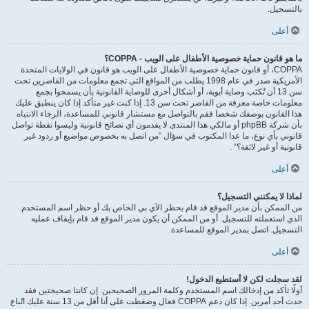
بالتسجيل.
أعلى
ما هو قانون حماية خصوصية الأطفال على الويب - COPPA؟
COPPA، أو قانون حماية خصوصية الأطفال على الويب هو قانون في الولايات المتحدة
الأمريكية صدر في عام 1998 يطلب من المواقع التي تجمع معلومات من القاصرين تحت
سن 13 أن تُكتَب وصاية أبوية، أو أشكال أخرى للوصاية القانونية بأن يسمحوا بجمع
معلومات خاصة معرفة من القاصر تحت سن 13. إذا كنت غير متأكد إذا كان ينطبق عليك
هذا القانون بوصفك شخصا فقم بالتواصل مع مستشار قانوني للمساعدة، الرجاء الانتباه
بأن شركة phpBB أو مالكي هذا المنتدى لا يقدمون أي نصائح قانونية وليسوا نقطة تواصل
قانوني بأي نوع، ما عدا المكتوب في سؤال ”من اتصل به بخصوص مواضيع أو ردود غير
قانونية أو غير لائقة؟“ .
أعلى
لماذا لا يمكنني التسجيل؟
من الممكن بأن مدير الموقع قد قام بحظر الآي بي الخاص بك أو حظر اسم المستخدم
الذي استعملته للتسجيل. أو من الممكن أن يكون مدير الموقع قد قام بإيقاف عمليه
التسجيل. اتصل بمدير الموقع للمساعدة.
أعلى
لقد سجلت لكن لا أستطيع الدخول!
أولًا تأكد من إدخالك اسم المستخدم وكلمة المرور الصحيحين. إن كانتا صحيحتين فقد
حدث أحد أمرين. إذا كان دعم COPPA فعال وضغطت على أنا أقل من 13 سنة عليك اتّباع