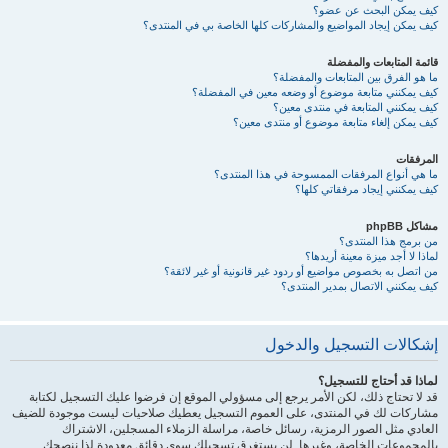
كيف يمكن البحث عن عضو؟
كيف يمكن إيجاد المواضيع والمشاركات كلها الخاصة بي في المنتدى؟
قائمة المتابعات والمفضلة
ما هو الفرق بين المتابعات والمفضلة؟
كيف يمكنني متابعة موضوع أو وضعه معين في المفضلة؟
كيف يمكنني المتابعة في منتدى معين؟
كيف يمكن إلغاء متابعة موضوع أو منتدى معين؟
المرفقات
ما هي أنواع المرفقات الممسوحة في هذا المنتدى؟
كيف يمكنني إيجاد مرفقاتي كلها؟
مشاكل phpBB
من برمج هذا المنتدى؟
لماذا لا أجد ميزة معينة أريدها؟
من اتصل به بخصوص مواضيع أو ردود غير قانونية أو غير لائقة؟
كيف يمكنني الاتصال بمدير المنتدى؟
إشكالات التسجيل والدخول
لماذا قد أحتاج للتسجيل؟
قد لا تحتاج ذلك، لكن الأمر يرجع إلى مسؤولي الموقع إن فرضوا عليك التسجيل لكتابة
مشاركات لك في المنتدى، على العموم التسجيل يعطيك صلاحيات ليست موجودة للضيف
العادي مثل الصور الرمزية، رسائل خاصة، مراسلة الزملاء المسجلين، الاشتراك
بالمجموعات الخاصة، وغيرها. لن يستغرق تسجيلك سوى دقائق معدودة لذا ننصحك