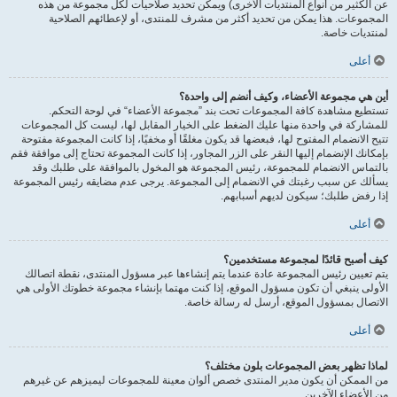
عن الكثير من أنواع المنتديات الأخرى) ويمكن تحديد صلاحيات لكل مجموعة من هذه
المجموعات. هذا يمكن من تحديد أكثر من مشرف للمنتدى، أو لإعطائهم الصلاحية
لمنتديات خاصة.
أعلى
أين هي مجموعة الأعضاء، وكيف أنضم إلى واحدة؟
تستطيع مشاهدة كافة المجموعات تحت بند ”مجموعة الأعضاء“ في لوحة التحكم.
للمشاركة في واحدة منها عليك الضغط على الخيار المقابل لها، ليست كل المجموعات
تتيح الانضمام المفتوح لها، فبعضها قد يكون مغلقًا أو مخفيًا، إذا كانت المجموعة مفتوحة
بإمكانك الإنضمام إليها النقر على الزر المجاور، إذا كانت المجموعة تحتاج إلى موافقة فقم
بالتماس الانضمام للمجموعة، رئيس المجموعة هو المخول بالموافقة على طلبك وقد
يسألك عن سبب رغبتك في الانضمام إلى المجموعة. يرجى عدم مضايقه رئيس المجموعة
إذا رفض طلبك؛ سيكون لديهم أسبابهم.
أعلى
كيف أصبح قائدًا لمجموعة مستخدمين؟
يتم تعيين رئيس المجموعة عادة عندما يتم إنشاءها عبر مسؤول المنتدى، نقطة اتصالك
الأولى ينبغي أن تكون مسؤول الموقع، إذا كنت مهتما بإنشاء مجموعة خطوتك الأولى هي
الاتصال بمسؤول الموقع، أرسل له رسالة خاصة.
أعلى
لماذا تظهر بعض المجموعات بلون مختلف؟
من الممكن أن يكون مدير المنتدى خصص ألوان معينة للمجموعات ليميزهم عن غيرهم
من الأعضاء الآخرين.