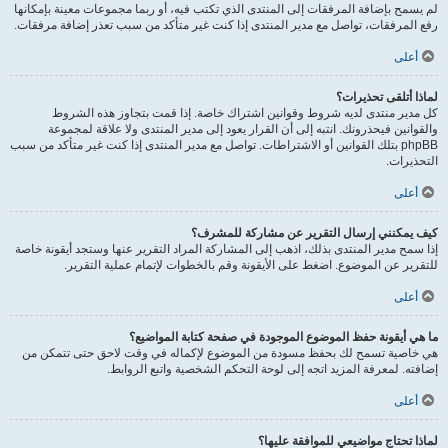
لم يسمح بإضافة المرفقات إلى المنتدى الذي تكتب فيه، أو ربما مجموعات معينة بإمكانها
رفع المرفقات، تواصل مع مدير المنتدى إذا كنت غير متأكد من سبب تعذر إضافة مرفقات.
أعلى
لماذا أتلقى تحذيرات؟
كل مدير منتدى لديه شروط وقوانين اشتراك خاصة. إذا قمت بتجاوز هذه الشروط
والقوانين فيحذرونك. انتبه إلى أن القرار يعود إلى مدير المنتدى ولا علاقة لمجموعة
phpBB بتلك القوانين أو الاشتراطات. تواصل مع مدير المنتدى إذا كنت غير متأكد من سبب
التحذيرات.
أعلى
كيف يمكنني إرسال التقرير عن مشاركة للمشرف؟
إذا سمح مدير المنتدى بذلك، اذهب إلى المشاركة المراد التقرير عنها وستجد أيقونة خاصة
للتقرير عن الموضوع. اضغط على الأيقونة وقم بالخطوات لإتمام عملية التقرير.
أعلى
ما هي أيقونة حفظ الموضوع الموجودة في صفحة كتابة المواضيع؟
هي خاصية تسمح لك بحفظ مسودة من الموضوع لإكماله في وقت لاحق حتى تتمكن من
إضافته. لمعرفة المزيد اتجه إلى لوحة التحكم الشخصية واتبع الروابط.
أعلى
لماذا تحتاج مواضيعي للموافقة عليها؟