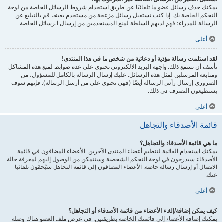
يمكنك حذف رسائل عضو ما تلقائيًا عن طريق استخدام شروط الرسائل الخاصة من لوحة
التحكم الخاصة بك. إذا كنت تستقبل رسائل مزعجة من مستخدم بعينه، قم بالتبليغ عن
الرسالة للمدراء؛ فهم لديهم السلطة لمنع المستخدمين من إرسال الرسائل الخاصة.
أعلى
لقد استلمت رسالة مؤذية أو دعائية من شخص ما في هذا المنتدى!
نأسف أن نسمع ذلك. واجهة البريد الالكتروني تحتوي على عدة ضوابط لمنع هذه المشاكل
ومتابعة المرسلين لمثل هذه الرسائل. عليك إرسال الرسالة بالكامل للمسؤول، من
الضروري إرسال رأس الرسالة أيضًا (فهي تحتوي على من أرسل الرسالة). فإنهم سوف
يستطيعون التصرف في ذلك.
أعلى
قائمة الأصدقاء والتجاهل
ما هي قائمة الأصدقاء والتجاهل؟
يمكنك استخدام القائمة لتنظيم أعضاء المنتدى الآخرين. الأعضاء المضافون في قائمة
الأصدقاء سيدرجون في لوحة التحكم الشخصية وستتمكن من الوصول إليهم لمعرفة حالة
الاتصال أو إرسال رسالة خاصة. الأعضاء المضافون إلى قائمة التجاهل سيُخفَونَ تلقائيا
عنك.
أعلى
كيف يمكن إضافة/إلغاء الأعضاء من قائمة الأصدقاء أو التجاهل؟
يمكنك إضافة الأعضاء إلى قائمتك الخاصة بطريقتين. في عرض ملف العضو هناك وصلة