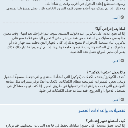
وسوف تستطيع إعادة الدخول في أقرب وقت إن شاء الله..
مع ذلك ، إذا لم تتمكن من أعاده تعيين كلمه المرور الخاصة بك ، اتصل بمسؤول المنتدى.
أعلى
لماذا يتم إخراجي آليا؟
إذا لم تضع علامة على
تذكرني
عند دخولك المنتدى سوف يتم إخراجك بعد انتهاء وقت معين.
هذا يحمي حسابك من استغلاله من شخص آخر. حتى لا تخرج آليا ضع علامة صح على
تذكرني
أثناء تسجيل الدخول، لا ننصح بذلك إذا كان الجهاز الذي دخلت منه جهاز عام أو
مشترك، مثل المكتبة وانترنت كافيه والجامعة وغيرها، إذا لم تر مربع الاختيار ذلك فذلك
يعني أن مدير الموقع عطل هذه الخاصية.
أعلى
ماذا يعمل ”حذف الكوكيز“ ؟
”حذف الكوكيز“ يحذف الكعكات (كوكيز) التي أنشأها المنتدى والتي تجعلك مسجلًا للدخول
وتلغي بعض المميزات المرتبطة بنظام الكعكات. الكعكات أيضًا توفر مميزات مثل متابعة
المواضيع التي قمت بقراءتها إذا تم تفعيلها عن طريق المدير. إذا كنت تواجه مشاكل في
تسجيل الدخول أو الخروج، فقد يساعد حذف الكعكات في حلها.
أعلى
تفضيلات وإعدادات العضو
كيف أستطيع تغيير إعداداتي؟
إذا كنت عضوًا مسجلًا، فإن جميع إعداداتك تحفظ في قاعدة البيانات. لتعديلهم، قم بزيارة