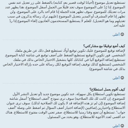
تستطيع تعديل موضوع (أحيانا لوقت قصير بعد كتابته) بالضغط على زر تعديل عند نفس
الموضوع. إذا رُدّ على الموضوع سوف تجد قليلًا من الجمل أسفل الموضوع، هذا يظهر عدد
مرات تعديلك للموضوع. سوف تظهر هذه الجملة إذا قام أحد بالرد على الموضوع، ولن
تظهر إذا قام المشرف أو المدير بتعديل الموضوع (عليهم ترك رسالة يذكرون في سبب
تعديلهم وما هو التعديل). للعلم لا يستطيع المستخدمون العاديون إلغاء الموضوع إذا ردّ
عليه أحد.
أعلى
كيف أضع توقيعًا مع مشاركتي؟
لإضافة توقيع للموضوع عليك تكوين توقيع أولًا، تستطيع فعل ذلك عن طريق ملفك
الشخصي. فور تكوين التوقيع تستطيع الضغط على
أضف توقيع
في شاشة كتابة الموضوع.
تستطيع إضافة التوقيع آليا في كتاباتك كلها بتشغيل الاختيار الخاص بذلك في ملفك
الشخصي (تستطيع كذلك توقيف إضافة التوقيع لكل رسالة على حده بإزالة الاختيار الخاص
بذلك في شاشة الموضوع).
أعلى
كيف أقوم بعمل استطلاع؟
تستطيع تكوين استطلاع بكل سهولة، عند تكوين موضوع جديد (أو تعديل النشر الأول
للموضوع، إن كانت لك تلك الصلاحية) سوف ترى نموذج ”أضف استطلاع“ أسفل شاشة
إضافة الموضوع (إن لم ترَ هذه الإضافة قد لا يكون لك الصلاحية لذلك). سوف ترى عنوان
الاستطلاع واختيارين إضافيين (لإضافة اختيار أضف السؤال ثم اضغط على وصلة ”أضف
جواب“. تستطيع أن تضع وقتا زمنيا للاستطلاع، صفر تعني الوقت مفتوح للاستطلاع. هناك
حد أقصى لعدد الأجوبة للاستطلاع، وهو يحدد من المسئول.
أعلى