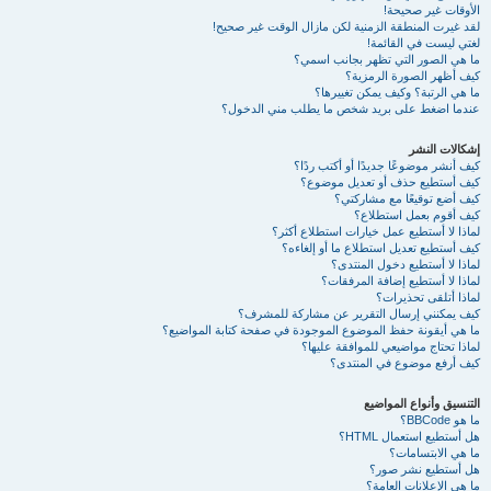
الأوقات غير صحيحة!
لقد غيرت المنطقة الزمنية لكن مازال الوقت غير صحيح!
لغتي ليست في القائمة!
ما هي الصور التي تظهر بجانب اسمي؟
كيف أظهر الصورة الرمزية؟
ما هي الرتبة؟ وكيف يمكن تغييرها؟
عندما اضغط على بريد شخص ما يطلب مني الدخول؟
إشكالات النشر
كيف أنشر موضوعًا جديدًا أو أكتب ردًا؟
كيف أستطيع حذف أو تعديل موضوع؟
كيف أضع توقيعًا مع مشاركتي؟
كيف أقوم بعمل استطلاع؟
لماذا لا أستطيع عمل خيارات استطلاع أكثر؟
كيف أستطيع تعديل استطلاع ما أو إلغاءه؟
لماذا لا أستطيع دخول المنتدى؟
لماذا لا أستطيع إضافة المرفقات؟
لماذا أتلقى تحذيرات؟
كيف يمكنني إرسال التقرير عن مشاركة للمشرف؟
ما هي أيقونة حفظ الموضوع الموجودة في صفحة كتابة المواضيع؟
لماذا تحتاج مواضيعي للموافقة عليها؟
كيف أرفع موضوع في المنتدى؟
التنسيق وأنواع المواضيع
ما هو BBCode؟
هل أستطيع استعمال HTML؟
ما هي الابتسامات؟
هل أستطيع نشر صور؟
ما هي الإعلانات العامة؟