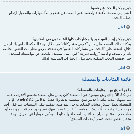
كيف يمكن البحث عن عضو؟
اذهب إلى صفحة الأعضاء واضغط على البحث عن عضو واملأ الخيارات والحقول لإتمام
عملية البحث.
أعلى
كيف يمكن إيجاد المواضيع والمشاركات كلها الخاصة بي في المنتدى؟
يمكنك ذلك بالضغط على خيار "عرض مشاركاتك" من خلال لوحة التحكم الخاص بك أو من
خلال الضغط على "البحث عن مشاركات العضو" في صفحة عرض معلومات العضو الخاصة
بك أو باستخدام قائمة "روابط سريعة" في أعلى المنتدى. للبحث عن مواضيعك استخدم
خيار صفحة البحث المتقدم وقم بملء الخيارات المناسبة لذلك.
أعلى
قائمة المتابعات والمفضلة
ما هو الفرق بين المتابعات والمفضلة؟
في phpBB 3.0، وضع موضوع في المفضلة كان يعمل مثل مفضلة متصفح الانترنت. فلم
يتم تنبيهك عندما يتلقى أحد مواضيع المفضلة لديك ردًا جديدًا. بدءًا من phpBB 3.1، فإن
المفضلة تعمل بشكل مشابه للمتابعات في المواضيع. يمكنك تلقي التنبيهات عند تلقي أحد
مواضيعك المفضلة ردًّا جديدًا. المتابعة، أيضًا سيقوم بتنبيهك عند وجود تحديثات لموضوع أو
ساحة في المنتدى. خيارات التنبيه للمفضلة والمتابعات يمكن ضبطها عن طريق لوحة
تحكم العضو، تحت قسم "إعدادات المنتدى".
أعلى