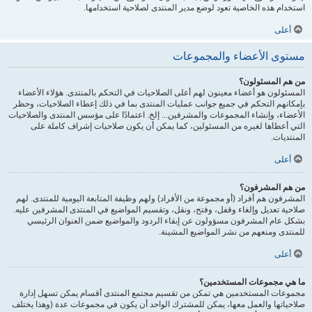
استخدام هذه الخاصية تعود لوضع مدير المنتدى لصلاحية استخدامها.
أعلى
مستوى الأعضاء والمجموعات
من هم المسئولون؟
المسئولون هو أعضاء معينون لهم أعلى الصلاحيات في التحكم بالمنتدى. هؤلاء الأعضاء
بإمكانهم التحكم في جميع جوانب عمليات المنتدى بما في ذلك إعطاء الصلاحيات، وحظر
الأعضاء، وإنشاء المجموعات والمشرفين... إلخ. اعتمادًا على مؤسس المنتدى والصلاحيات
التي أعطاها لغيره من المسئولين، كما يمكن أن يكون صلاحيات إشراف كاملة على
المنتديات.
أعلى
من هم المشرفون؟
المشرفون هم أفراد (أو مجموعة من الأفراد) ولهم وظيفة المتابعة اليومية للمنتدى. لهم
صلاحية تعديل وإلغاء وقفل، وفتح، ونقل، وتقسيم المواضيع في المنتدى المشرفين عليه.
بشكل عام المشرفون مسؤولون عن إبقاء الردود والمواضيع ضمن العنوان الرئيسي
للمنتدى ومنعهم من نشر المواضيع المشينة.
أعلى
ما هي مجموعات المستخدمين؟
مجموعات المستخدمين هي تمكن من تقسيم مجتمع المنتدى أقسام يمكن تسهل إدارة
صلاحياتها والعمل معها، يمكن للمشترك الواحد أن يكون في مجموعات عدة (وهذا يختلف