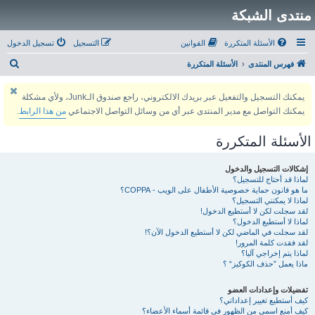
منتدى الشبكة
الأسئلة المتكررة
القوانين
التسجيل
تسجيل الدخول
ب
فهرس المنتدى
الأسئلة المتكررة
ح
يمكنك التسجيل والتفعيل عبر بريدك الالكتروني، راجع صندوق الـJunk، ولأي مشكلة
ث
يمكنك التواصل مع مدير المنتدى عبر أي من وسائل التواصل الاجتماعي
من هذا الرابط
.
الأسئلة المتكررة
إشكالات التسجيل والدخول
لماذا قد أحتاج للتسجيل؟
ما هو قانون حماية خصوصية الأطفال على الويب - COPPA؟
لماذا لا يمكنني التسجيل؟
لقد سجلت لكن لا أستطيع الدخول!
لماذا لا أستطيع الدخول؟
لقد سجلت في الماضي لكن لا أستطيع الدخول الآن؟!
لقد فقدت كلمة المرور!
لماذا يتم إخراجي آليا؟
ماذا يعمل ”حذف الكوكيز“ ؟
تفضيلات وإعدادات العضو
كيف أستطيع تغيير إعداداتي؟
كيف أمنع اسمي من الظهور في قائمة أسماء الأعضاء؟