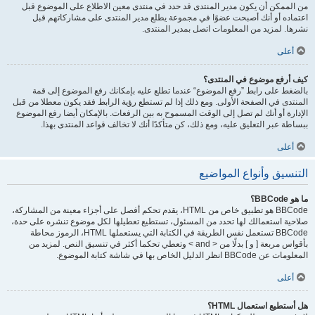
من الممكن أن يكون مدير المنتدى قد حدد في منتدى معين الاطلاع على الموضوع قبل
اعتماده أو أنك أصبحت عضوًا في مجموعة يطلع مدير المنتدى على مشاركاتهم قبل
نشرها. لمزيد من المعلومات اتصل بمدير المنتدى.
أعلى
كيف أرفع موضوع في المنتدى؟
بالضغط على رابط ”رفع الموضوع“ عندما تطلع عليه بإمكانك رفع الموضوع إلى قمة
المنتدى في الصفحة الأولى. ومع ذلك إذا لم تستطع رؤية الرابط فقد يكون معطلا من قبل
الإدارة أو أنك لم تصل إلى الوقت المسموح به بين الرفعات. بالإمكان أيضا رفع الموضوع
ببساطة عبر التعليق عليه، ومع ذلك، كن متأكدًا أنك لا تخالف قواعد المنتدى بهذا.
أعلى
التنسيق وأنواع المواضيع
ما هو BBCode؟
BBCode هو تطبيق خاص من HTML، يقدم تحكم أفصل على أجزاء معينة من المشاركة،
صلاحية استعمالك لها تحدد من المسئول، تستطيع تعطيلها لكل موضوع تنشره على حدة،
BBCode تستعمل نفس الطريقة في الكتابة التي يستعملها HTML، الرموز محاطة
بأقواس مربعة [ و ] بدلًا من < and > وتعطي تحكما أكثر في تنسيق النص. لمزيد من
المعلومات عن BBCode انظر الدليل الخاص بها في شاشة كتابة الموضوع.
أعلى
هل أستطيع استعمال HTML؟