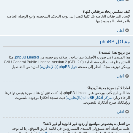
كيف يمكنني إيجاد مرفقاتي كلها؟
لإيجاد المرفقات الخاصة بك كلها اذهب إلى لوحة التحكم الشخصية واتبع الوصلة الخاصة
بالمرفقات الموجودة بها.
أعلى
مشاكل phpBB
من برمج هذا المنتدى؟
هذا المنتدى (في صورته الأصلية) يتم إنتاجه، إطلاقه وترخصيه من
phpBB Limited
. هذا
المنتج متاح تحت الرخصة العامة GNU General Public License, version 2 (GPL-2.0)
ويمكن توزيعه مجانًا. أنظر إلى صفحة
حول phpBB )(بالإنجليزية)
لمزيد من التفاصيل.
أعلى
لماذا لا أجد ميزة معينة أريدها؟
هذا البرنامج كُتب ورخص عبر phpBB Limited، إذا كنت تثق أن هناك ميزة ينبغي توافرها
الرجاء زيارة
مركز أفكار phpBB (بالإنجليزية)
حيث ستجد أفكارًا موجودة للتصويت
وبإمكانك طرح أفكارك للتصويت.
أعلى
من اتصل به بخصوص مواضيع أو ردود غير قانونية أو غير لائقة؟
عليك مراسلة أحد مسؤولي المنتدى المسرودين في قائمة فريق الموقع، إذا لم توجد