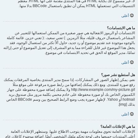
لا، غير مسموح لك بكتابة HTML في هذا المنتدى مقدمة على أنها HTML. معظم
التنسيقات التي تستعملها HTML يمكن أن تطبق باستعمال BBCode بدلا منها.
أعلى
ما هي الابتسامات؟
الابتسامات أو الرموز الانفعالية هي صور صغيرة من الممكن استعمالها للتعبير عن
المشاعر باستعمال حروف قليلة، مثلًا الرمزين :) تعني سعيد، :( تعني حزين. قائمة كاملة
بالوجوه موجودة عند تقديم موضوع أو رد جديد، حاول ألاّ تكثر من استعمال الوجوه، فقد
يجعل هذا الموضوع غير قابل للقراءة مما يدعو المشرف إلى تعديل الموضوع أو حتى إزالته
تمامًا، مدير الموقع له الحق في تحديد الابتسامات في موضوع.
أعلى
هل أستطيع نشر صور؟
نعم، يمكن إظهار الصور في المشاركات، إذا سمح مدير المنتدى بخاصية المرفقات يمكنك
رفع صورة للمنتدى. ومع ذلك يمكنك إضافتها من رابط صورة مرفوعة على موقع مثلًا
http://www.example.com/my-picture.gif ولا يمكنك إضافة صورة محفوظة على جهاز
الكمبيوتر الخاص بك أو صورة محفوظة على خادم محمي بكلمة مرور مثل صندوق بريد
hotmail أو Yahoo. لإظهار صورة يجب وضع الرابط الصحيح بين وسم BBCode الخاص
بذلك [img].
أعلى
ما هي الإعلانات العامة؟
الإعلانات العامة تحوي معلومات مهمة يتوجب الاطلاع عليها. وستظهر الإعلانات العامة
أعلى المنتديات جميعها وفي لوحة تحكم ملفك الشخصي أيضًا. إضافة موضوع كإعلان عام