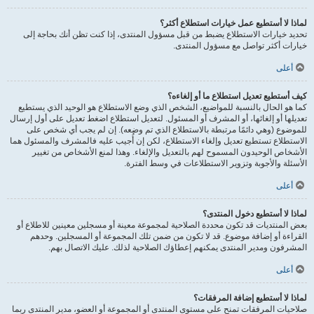
لماذا لا أستطيع عمل خيارات استطلاع أكثر؟
تحديد خيارات الاستطلاع يضبط من قبل مسؤول المنتدى، إذا كنت تظن أنك بحاجة إلى
خيارات أكثر تواصل مع مسؤول المنتدى.
أعلى
كيف أستطيع تعديل استطلاع ما أو إلغاءه؟
كما هو الحال بالنسبة للمواضيع، الشخص الذي وضع الاستطلاع هو الوحيد الذي يستطيع
تعديلها أو إلغائها، أو المشرف أو المسئول. لتعديل استطلاع اضغط تعديل على أول إرسال
للموضوع (وهي دائمًا مرتبطة بالاستطلاع الذي تم وضعه). إن لم يجب أي شخص على
الاستطلاع تستطيع تعديل وإلغاء الاستطلاع، لكن إن أُجيب عليه فالمشرف والمسئول هما
الأشخاص الوحيدون المسموح لهم بالتعديل والإلغاء. وهذا لمنع الأشخاص من تغيير
الأسئلة والأجوبة وتزوير الاستطلاعات في وسط الفترة.
أعلى
لماذا لا أستطيع دخول المنتدى؟
بعض المنتديات قد تكون محددة الصلاحية لمجموعة معينة أو مسجلين معينين للاطلاع أو
القراءة أو إضافة موضوع. قد لا تكون من ضمن تلك المجموعة أو المسجلين. وحدهم
المشرفون ومدير المنتدى يمكنهم إعطاؤك الصلاحية لذلك. عليك الاتصال بهم.
أعلى
لماذا لا أستطيع إضافة المرفقات؟
صلاحيات المرفقات تمنح على مستوى المنتدى أو المجموعة أو العضو، مدير المنتدى ربما