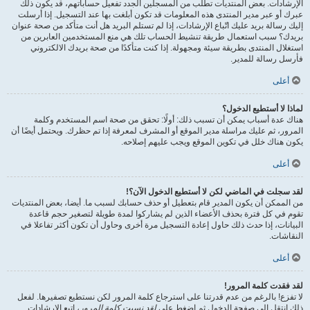
الإرشادات. بعض المنتديات تطلب من المسجلين الجدد تفعيل حساباتهم، قد يكون ذلك
عبرك أو عبر مدير المنتدى هذه المعلومات قد تكون أبلغت بها عند التسجيل. إذا أرسلت
إليك رسالة بريد عليك اتّباع الإرشادات، إذا لم تستلم البريد هل أنت متأكد من صحة عنوان
بريدك؟ سبب استعمال طريقة تنشيط الحساب تلك هي منع المستخدمين العابرين من
استغلال المنتدى بطريقة سيئة ومجهولة. إذا كنت متأكدًا من صحة بريدك الالكتروني
فأرسل رسالة للمدير.
أعلى
لماذا لا أستطيع الدخول؟
هناك عدة أسباب يمكن أن تسبب ذلك: أولًا: تحقق من صحة اسم المستخدم وكلمة
المرور، ثم عليك مراسلة مدير الموقع أو المشرف لمعرفة إذا تم حظرك. ويحتمل أيضًا أن
يكون هناك خلل في تكوين الموقع ويجب عليهم إصلاحه.
أعلى
لقد سجلت في الماضي لكن لا أستطيع الدخول الآن؟!
من الممكن أن يكون المدير قام بتعطيل أو حذف حسابك لسبب ما. أيضا، بعض المنتديات
تقوم في كل فترة بحذف الأعضاء الذين لم يشاركوا لمدة طويلة لتصغير حجم قاعدة
البيانات، إذا حدث ذلك حاول إعادة التسجيل مرة أخرى وحاول أن تكون أكثر تفاعلا في
النقاشات.
أعلى
لقد فقدت كلمة المرور!
لا تفزع! بالرغم من عدم قدرتنا على استرجاع كلمة المرور لكن نستطيع تصفيرها. لفعل
ذلك انتقل إلى صفحة الدخول ثم اضغط على
لقد نسيت كلمة المرور
، اتبع الإرشادات