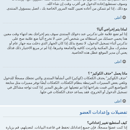
وسوف تستطيع إعادة الدخول في أقرب وقت إن شاء الله..
مع ذلك ، إذا لم تتمكن من أعاده تعيين كلمه المرور الخاصة بك ، اتصل بمسؤول المنتدى.
أعلى
لماذا يتم إخراجي آليا؟
إذا لم تضع علامة على
تذكرني
عند دخولك المنتدى سوف يتم إخراجك بعد انتهاء وقت معين.
هذا يحمي حسابك من استغلاله من شخص آخر. حتى لا تخرج آليا ضع علامة صح على
تذكرني
أثناء تسجيل الدخول، لا ننصح بذلك إذا كان الجهاز الذي دخلت منه جهاز عام أو
مشترك، مثل المكتبة وانترنت كافيه والجامعة وغيرها، إذا لم تر مربع الاختيار ذلك فذلك
يعني أن مدير الموقع عطل هذه الخاصية.
أعلى
ماذا يعمل ”حذف الكوكيز“ ؟
”حذف الكوكيز“ يحذف الكعكات (كوكيز) التي أنشأها المنتدى والتي تجعلك مسجلًا للدخول
وتلغي بعض المميزات المرتبطة بنظام الكعكات. الكعكات أيضًا توفر مميزات مثل متابعة
المواضيع التي قمت بقراءتها إذا تم تفعيلها عن طريق المدير. إذا كنت تواجه مشاكل في
تسجيل الدخول أو الخروج، فقد يساعد حذف الكعكات في حلها.
أعلى
تفضيلات وإعدادات العضو
كيف أستطيع تغيير إعداداتي؟
إذا كنت عضوًا مسجلًا، فإن جميع إعداداتك تحفظ في قاعدة البيانات. لتعديلهم، قم بزيارة