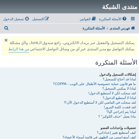
منتدى الشبكة
الأسئلة المتكررة
القوانين
التسجيل
تسجيل الدخول
ب
فهرس المنتدى
الأسئلة المتكررة
ح
يمكنك التسجيل والتفعيل عبر بريدك الالكتروني، راجع صندوق الـJunk، ولأي مشكلة
ث
يمكنك التواصل مع مدير المنتدى عبر أي من وسائل التواصل الاجتماعي
من هذا الرابط
.
الأسئلة المتكررة
إشكالات التسجيل والدخول
لماذا قد أحتاج للتسجيل؟
ما هو قانون حماية خصوصية الأطفال على الويب - COPPA؟
لماذا لا يمكنني التسجيل؟
لقد سجلت لكن لا أستطيع الدخول!
لماذا لا أستطيع الدخول؟
لقد سجلت في الماضي لكن لا أستطيع الدخول الآن؟!
لقد فقدت كلمة المرور!
لماذا يتم إخراجي آليا؟
ماذا يعمل ”حذف الكوكيز“ ؟
تفضيلات وإعدادات العضو
كيف أستطيع تغيير إعداداتي؟
كيف أمنع اسمي من الظهور في قائمة أسماء الأعضاء؟