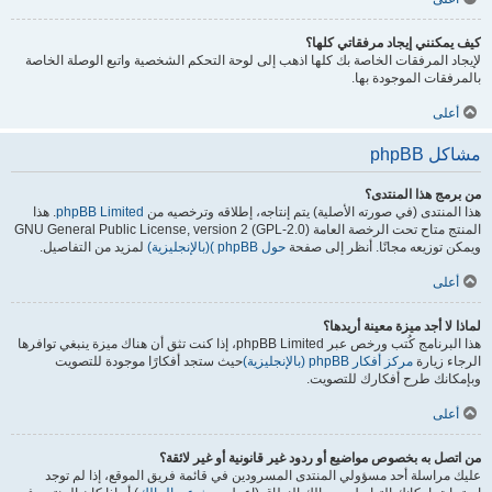
كيف يمكنني إيجاد مرفقاتي كلها؟
لإيجاد المرفقات الخاصة بك كلها اذهب إلى لوحة التحكم الشخصية واتبع الوصلة الخاصة
بالمرفقات الموجودة بها.
أعلى
مشاكل phpBB
من برمج هذا المنتدى؟
هذا المنتدى (في صورته الأصلية) يتم إنتاجه، إطلاقه وترخصيه من
phpBB Limited
. هذا
المنتج متاح تحت الرخصة العامة GNU General Public License, version 2 (GPL-2.0)
ويمكن توزيعه مجانًا. أنظر إلى صفحة
حول phpBB )(بالإنجليزية)
لمزيد من التفاصيل.
أعلى
لماذا لا أجد ميزة معينة أريدها؟
هذا البرنامج كُتب ورخص عبر phpBB Limited، إذا كنت تثق أن هناك ميزة ينبغي توافرها
الرجاء زيارة
مركز أفكار phpBB (بالإنجليزية)
حيث ستجد أفكارًا موجودة للتصويت
وبإمكانك طرح أفكارك للتصويت.
أعلى
من اتصل به بخصوص مواضيع أو ردود غير قانونية أو غير لائقة؟
عليك مراسلة أحد مسؤولي المنتدى المسرودين في قائمة فريق الموقع، إذا لم توجد