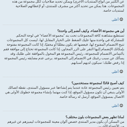
عن الكثير من أنواع المنتديات الأخرى) ويمكن تحديد صلاحيات لكل مجموعة من هذه
المجموعات. هذا يمكن من تحديد أكثر من مشرف للمنتدى، أو لإعطائهم الصلاحية
لمنتديات خاصة.
أعلى
أين هي مجموعة الأعضاء، وكيف أنضم إلى واحدة؟
تستطيع مشاهدة كافة المجموعات تحت بند ”مجموعة الأعضاء“ في لوحة التحكم.
للمشاركة في واحدة منها عليك الضغط على الخيار المقابل لها، ليست كل المجموعات
تتيح الانضمام المفتوح لها، فبعضها قد يكون مغلقًا أو مخفيًا، إذا كانت المجموعة مفتوحة
بإمكانك الإنضمام إليها النقر على الزر المجاور، إذا كانت المجموعة تحتاج إلى موافقة فقم
بالتماس الانضمام للمجموعة، رئيس المجموعة هو المخول بالموافقة على طلبك وقد
يسألك عن سبب رغبتك في الانضمام إلى المجموعة. يرجى عدم مضايقه رئيس المجموعة
إذا رفض طلبك؛ سيكون لديهم أسبابهم.
أعلى
كيف أصبح قائدًا لمجموعة مستخدمين؟
يتم تعيين رئيس المجموعة عادة عندما يتم إنشاءها عبر مسؤول المنتدى، نقطة اتصالك
الأولى ينبغي أن تكون مسؤول الموقع، إذا كنت مهتما بإنشاء مجموعة خطوتك الأولى هي
الاتصال بمسؤول الموقع، أرسل له رسالة خاصة.
أعلى
لماذا تظهر بعض المجموعات بلون مختلف؟
من الممكن أن يكون مدير المنتدى خصص ألوان معينة للمجموعات ليميزهم عن غيرهم
من الأعضاء الآخرين.