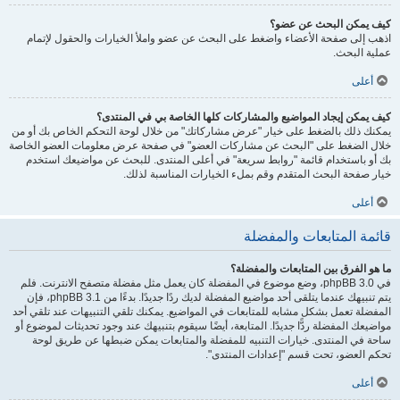
كيف يمكن البحث عن عضو؟
اذهب إلى صفحة الأعضاء واضغط على البحث عن عضو واملأ الخيارات والحقول لإتمام
عملية البحث.
أعلى
كيف يمكن إيجاد المواضيع والمشاركات كلها الخاصة بي في المنتدى؟
يمكنك ذلك بالضغط على خيار "عرض مشاركاتك" من خلال لوحة التحكم الخاص بك أو من
خلال الضغط على "البحث عن مشاركات العضو" في صفحة عرض معلومات العضو الخاصة
بك أو باستخدام قائمة "روابط سريعة" في أعلى المنتدى. للبحث عن مواضيعك استخدم
خيار صفحة البحث المتقدم وقم بملء الخيارات المناسبة لذلك.
أعلى
قائمة المتابعات والمفضلة
ما هو الفرق بين المتابعات والمفضلة؟
في phpBB 3.0، وضع موضوع في المفضلة كان يعمل مثل مفضلة متصفح الانترنت. فلم
يتم تنبيهك عندما يتلقى أحد مواضيع المفضلة لديك ردًا جديدًا. بدءًا من phpBB 3.1، فإن
المفضلة تعمل بشكل مشابه للمتابعات في المواضيع. يمكنك تلقي التنبيهات عند تلقي أحد
مواضيعك المفضلة ردًّا جديدًا. المتابعة، أيضًا سيقوم بتنبيهك عند وجود تحديثات لموضوع أو
ساحة في المنتدى. خيارات التنبيه للمفضلة والمتابعات يمكن ضبطها عن طريق لوحة
تحكم العضو، تحت قسم "إعدادات المنتدى".
أعلى