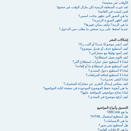
الأوقات غير صحيحة!
لقد غيرت المنطقة الزمنية لكن مازال الوقت غير صحيح!
لغتي ليست في القائمة!
ما هي الصور التي تظهر بجانب اسمي؟
كيف أظهر الصورة الرمزية؟
ما هي الرتبة؟ وكيف يمكن تغييرها؟
عندما اضغط على بريد شخص ما يطلب مني الدخول؟
إشكالات النشر
كيف أنشر موضوعًا جديدًا أو أكتب ردًا؟
كيف أستطيع حذف أو تعديل موضوع؟
كيف أضع توقيعًا مع مشاركتي؟
كيف أقوم بعمل استطلاع؟
لماذا لا أستطيع عمل خيارات استطلاع أكثر؟
كيف أستطيع تعديل استطلاع ما أو إلغاءه؟
لماذا لا أستطيع دخول المنتدى؟
لماذا لا أستطيع إضافة المرفقات؟
لماذا أتلقى تحذيرات؟
كيف يمكنني إرسال التقرير عن مشاركة للمشرف؟
ما هي أيقونة حفظ الموضوع الموجودة في صفحة كتابة المواضيع؟
لماذا تحتاج مواضيعي للموافقة عليها؟
كيف أرفع موضوع في المنتدى؟
التنسيق وأنواع المواضيع
ما هو BBCode؟
هل أستطيع استعمال HTML؟
ما هي الابتسامات؟
هل أستطيع نشر صور؟
ما هي الإعلانات العامة؟