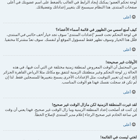
لوحة تحكم العضو؛ يمكنك إيجاد الرابط في الغالب بالضغط على اسم عضويتك في أعلى
صفحات المنتدى. هذا النظام سيسمح لك بتغيير إعداداتك وتفضيلاتك.
أعلى
كيف أمنع اسمي من الظهور في قائمة أسماء الأعضاء؟
في لوحة التحكم تحت قسم ”إعدادات المنتدى“ سوف تجد خيار
أخف حالتي في المنتدى
،
فعَّل هذا الخيار وسوف تظهر فقط لمسؤول الموقع أو لنفسك. سوف تعدّ مشتركا مختفيا.
أعلى
الأوقات غير صحيحة!
من المحتمل أن الوقت المعروض لمنطقة زمنية مختلفة عن التي أنت فيها، في هذه
الحالة زر لوحة التحكم وغير منطقتك الزمنية لتتفق مع مكانك مثلا الرياض القاهرة الجزائر
إلخ. انتبه إن تغيير التوقيت، مثل الإعدادات الأخرى يسمح بتغييرها للمسجلين فقط. لذا إن
لم تكن قد سجلت نفسك فهذا هو الوقت المناسب.
أعلى
لقد غيرت المنطقة الزمنية لكن مازال الوقت غير صحيح!
إن كنت قد أصلحت إعداد المنطقة الزمنية وما زال الوقت غير صحيح، فهذا يعني أن وقت
في ساعة الخادم غير صحيح الرجاء إعلام مدير المنتدى لإصلاح الخطأ.
أعلى
لغتي ليست في القائمة!