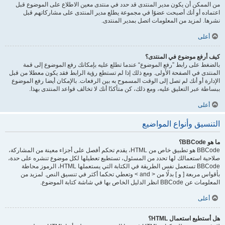
من الممكن أن يكون مدير المنتدى قد حدد في منتدى معين الاطلاع على الموضوع قبل
اعتماده أو أنك أصبحت عضوًا في مجموعة يطلع مدير المنتدى على مشاركاتهم قبل
نشرها. لمزيد من المعلومات اتصل بمدير المنتدى.
أعلى
كيف أرفع موضوع في المنتدى؟
بالضغط على رابط ”رفع الموضوع“ عندما تطلع عليه بإمكانك رفع الموضوع إلى قمة
المنتدى في الصفحة الأولى. ومع ذلك إذا لم تستطع رؤية الرابط فقد يكون معطلا من قبل
الإدارة أو أنك لم تصل إلى الوقت المسموح به بين الرفعات. بالإمكان أيضا رفع الموضوع
ببساطة عبر التعليق عليه، ومع ذلك، كن متأكدًا أنك لا تخالف قواعد المنتدى بهذا.
أعلى
التنسيق وأنواع المواضيع
ما هو BBCode؟
BBCode هو تطبيق خاص من HTML، يقدم تحكم أفصل على أجزاء معينة من المشاركة،
صلاحية استعمالك لها تحدد من المسئول، تستطيع تعطيلها لكل موضوع تنشره على حدة،
BBCode تستعمل نفس الطريقة في الكتابة التي يستعملها HTML، الرموز محاطة
بأقواس مربعة [ و ] بدلًا من < and > وتعطي تحكما أكثر في تنسيق النص. لمزيد من
المعلومات عن BBCode انظر الدليل الخاص بها في شاشة كتابة الموضوع.
أعلى
هل أستطيع استعمال HTML؟