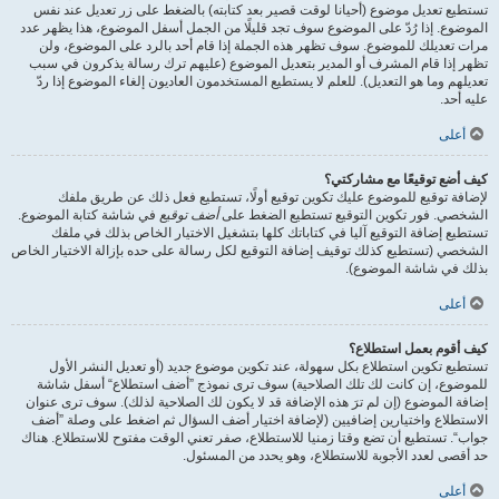
تستطيع تعديل موضوع (أحيانا لوقت قصير بعد كتابته) بالضغط على زر تعديل عند نفس
الموضوع. إذا رُدّ على الموضوع سوف تجد قليلًا من الجمل أسفل الموضوع، هذا يظهر عدد
مرات تعديلك للموضوع. سوف تظهر هذه الجملة إذا قام أحد بالرد على الموضوع، ولن
تظهر إذا قام المشرف أو المدير بتعديل الموضوع (عليهم ترك رسالة يذكرون في سبب
تعديلهم وما هو التعديل). للعلم لا يستطيع المستخدمون العاديون إلغاء الموضوع إذا ردّ
عليه أحد.
أعلى
كيف أضع توقيعًا مع مشاركتي؟
لإضافة توقيع للموضوع عليك تكوين توقيع أولًا، تستطيع فعل ذلك عن طريق ملفك
الشخصي. فور تكوين التوقيع تستطيع الضغط على
أضف توقيع
في شاشة كتابة الموضوع.
تستطيع إضافة التوقيع آليا في كتاباتك كلها بتشغيل الاختيار الخاص بذلك في ملفك
الشخصي (تستطيع كذلك توقيف إضافة التوقيع لكل رسالة على حده بإزالة الاختيار الخاص
بذلك في شاشة الموضوع).
أعلى
كيف أقوم بعمل استطلاع؟
تستطيع تكوين استطلاع بكل سهولة، عند تكوين موضوع جديد (أو تعديل النشر الأول
للموضوع، إن كانت لك تلك الصلاحية) سوف ترى نموذج ”أضف استطلاع“ أسفل شاشة
إضافة الموضوع (إن لم ترَ هذه الإضافة قد لا يكون لك الصلاحية لذلك). سوف ترى عنوان
الاستطلاع واختيارين إضافيين (لإضافة اختيار أضف السؤال ثم اضغط على وصلة ”أضف
جواب“. تستطيع أن تضع وقتا زمنيا للاستطلاع، صفر تعني الوقت مفتوح للاستطلاع. هناك
حد أقصى لعدد الأجوبة للاستطلاع، وهو يحدد من المسئول.
أعلى