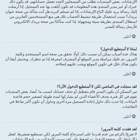
الإرشادات. بعض المنتديات تطلب من المسجلين الجدد تفعيل حساباتهم، قد يكون ذلك
عبرك أو عبر مدير المنتدى هذه المعلومات قد تكون أبلغت بها عند التسجيل. إذا أرسلت
إليك رسالة بريد عليك اتّباع الإرشادات، إذا لم تستلم البريد هل أنت متأكد من صحة عنوان
بريدك؟ سبب استعمال طريقة تنشيط الحساب تلك هي منع المستخدمين العابرين من
استغلال المنتدى بطريقة سيئة ومجهولة. إذا كنت متأكدًا من صحة بريدك الالكتروني
فأرسل رسالة للمدير.
أعلى
لماذا لا أستطيع الدخول؟
هناك عدة أسباب يمكن أن تسبب ذلك: أولًا: تحقق من صحة اسم المستخدم وكلمة
المرور، ثم عليك مراسلة مدير الموقع أو المشرف لمعرفة إذا تم حظرك. ويحتمل أيضًا أن
يكون هناك خلل في تكوين الموقع ويجب عليهم إصلاحه.
أعلى
لقد سجلت في الماضي لكن لا أستطيع الدخول الآن؟!
من الممكن أن يكون المدير قام بتعطيل أو حذف حسابك لسبب ما. أيضا، بعض المنتديات
تقوم في كل فترة بحذف الأعضاء الذين لم يشاركوا لمدة طويلة لتصغير حجم قاعدة
البيانات، إذا حدث ذلك حاول إعادة التسجيل مرة أخرى وحاول أن تكون أكثر تفاعلا في
النقاشات.
أعلى
لقد فقدت كلمة المرور!
لا تفزع! بالرغم من عدم قدرتنا على استرجاع كلمة المرور لكن نستطيع تصفيرها. لفعل
ذلك انتقل إلى صفحة الدخول ثم اضغط على
لقد نسيت كلمة المرور
، اتبع الإرشادات