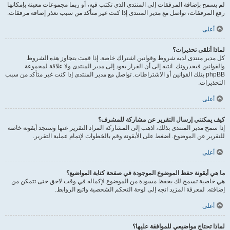
لم يسمح بإضافة المرفقات إلى المنتدى الذي تكتب فيه، أو ربما مجموعات معينة بإمكانها
رفع المرفقات، تواصل مع مدير المنتدى إذا كنت غير متأكد من سبب تعذر إضافة مرفقات.
أعلى
لماذا أتلقى تحذيرات؟
كل مدير منتدى لديه شروط وقوانين اشتراك خاصة. إذا قمت بتجاوز هذه الشروط
والقوانين فيحذرونك. انتبه إلى أن القرار يعود إلى مدير المنتدى ولا علاقة لمجموعة
phpBB بتلك القوانين أو الاشتراطات. تواصل مع مدير المنتدى إذا كنت غير متأكد من سبب
التحذيرات.
أعلى
كيف يمكنني إرسال التقرير عن مشاركة للمشرف؟
إذا سمح مدير المنتدى بذلك، اذهب إلى المشاركة المراد التقرير عنها وستجد أيقونة خاصة
للتقرير عن الموضوع. اضغط على الأيقونة وقم بالخطوات لإتمام عملية التقرير.
أعلى
ما هي أيقونة حفظ الموضوع الموجودة في صفحة كتابة المواضيع؟
هي خاصية تسمح لك بحفظ مسودة من الموضوع لإكماله في وقت لاحق حتى تتمكن من
إضافته. لمعرفة المزيد اتجه إلى لوحة التحكم الشخصية واتبع الروابط.
أعلى
لماذا تحتاج مواضيعي للموافقة عليها؟