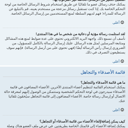
يمكنك حذف رسائل عضو ما تلقائيًا عن طريق استخدام شروط الرسائل الخاصة من لوحة
التحكم الخاصة بك. إذا كنت تستقبل رسائل مزعجة من مستخدم بعينه، قم بالتبليغ عن
الرسالة للمدراء؛ فهم لديهم السلطة لمنع المستخدمين من إرسال الرسائل الخاصة.
أعلى
لقد استلمت رسالة مؤذية أو دعائية من شخص ما في هذا المنتدى!
نأسف أن نسمع ذلك. واجهة البريد الالكتروني تحتوي على عدة ضوابط لمنع هذه المشاكل
ومتابعة المرسلين لمثل هذه الرسائل. عليك إرسال الرسالة بالكامل للمسؤول، من
الضروري إرسال رأس الرسالة أيضًا (فهي تحتوي على من أرسل الرسالة). فإنهم سوف
يستطيعون التصرف في ذلك.
أعلى
قائمة الأصدقاء والتجاهل
ما هي قائمة الأصدقاء والتجاهل؟
يمكنك استخدام القائمة لتنظيم أعضاء المنتدى الآخرين. الأعضاء المضافون في قائمة
الأصدقاء سيدرجون في لوحة التحكم الشخصية وستتمكن من الوصول إليهم لمعرفة حالة
الاتصال أو إرسال رسالة خاصة. الأعضاء المضافون إلى قائمة التجاهل سيُخفَونَ تلقائيا
عنك.
أعلى
كيف يمكن إضافة/إلغاء الأعضاء من قائمة الأصدقاء أو التجاهل؟
يمكنك إضافة الأعضاء إلى قائمتك الخاصة بطريقتين. في عرض ملف العضو هناك وصلة