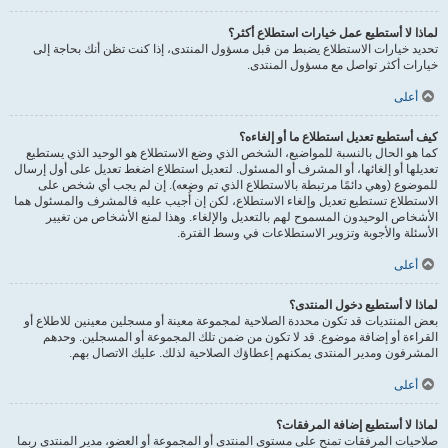
لماذا لا أستطيع عمل خيارات استطلاع أكثر؟
تحديد خيارات الاستطلاع يضبط من قبل مسؤول المنتدى، إذا كنت تظن أنك بحاجة إلى
خيارات أكثر تواصل مع مسؤول المنتدى.
أعلى
كيف أستطيع تعديل استطلاع ما أو إلغاءه؟
كما هو الحال بالنسبة للمواضيع، الشخص الذي وضع الاستطلاع هو الوحيد الذي يستطيع
تعديلها أو إلغائها، أو المشرف أو المسئول. لتعديل استطلاع اضغط تعديل على أول إرسال
للموضوع (وهي دائمًا مرتبطة بالاستطلاع الذي تم وضعه). إن لم يجب أي شخص على
الاستطلاع تستطيع تعديل وإلغاء الاستطلاع، لكن إن أُجيب عليه فالمشرف والمسئول هما
الأشخاص الوحيدون المسموح لهم بالتعديل والإلغاء. وهذا لمنع الأشخاص من تغيير
الأسئلة والأجوبة وتزوير الاستطلاعات في وسط الفترة.
أعلى
لماذا لا أستطيع دخول المنتدى؟
بعض المنتديات قد تكون محددة الصلاحية لمجموعة معينة أو مسجلين معينين للاطلاع أو
القراءة أو إضافة موضوع. قد لا تكون من ضمن تلك المجموعة أو المسجلين. وحدهم
المشرفون ومدير المنتدى يمكنهم إعطاؤك الصلاحية لذلك. عليك الاتصال بهم.
أعلى
لماذا لا أستطيع إضافة المرفقات؟
صلاحيات المرفقات تمنح على مستوى المنتدى أو المجموعة أو العضو، مدير المنتدى ربما