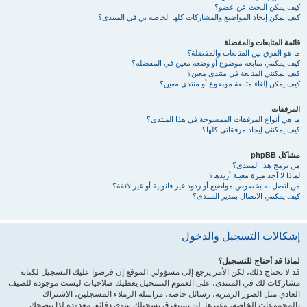
كيف يمكن البحث عن عضو؟
كيف يمكن إيجاد المواضيع والمشاركات كلها الخاصة بي في المنتدى؟
قائمة المتابعات والمفضلة
ما هو الفرق بين المتابعات والمفضلة؟
كيف يمكنني متابعة موضوع أو وضعه معين في المفضلة؟
كيف يمكنني المتابعة في منتدى معين؟
كيف يمكن إلغاء متابعة موضوع أو منتدى معين؟
المرفقات
ما هي أنواع المرفقات الممسوحة في هذا المنتدى؟
كيف يمكنني إيجاد مرفقاتي كلها؟
مشاكل phpBB
من برمج هذا المنتدى؟
لماذا لا أجد ميزة معينة أريدها؟
من اتصل به بخصوص مواضيع أو ردود غير قانونية أو غير لائقة؟
كيف يمكنني الاتصال بمدير المنتدى؟
إشكالات التسجيل والدخول
لماذا قد أحتاج للتسجيل؟
قد لا تحتاج ذلك، لكن الأمر يرجع إلى مسؤولي الموقع إن فرضوا عليك التسجيل لكتابة
مشاركات لك في المنتدى، على العموم التسجيل يعطيك صلاحيات ليست موجودة للضيف
العادي مثل الصور الرمزية، رسائل خاصة، مراسلة الزملاء المسجلين، الاشتراك
بالمجموعات الخاصة، وغيرها. لن يستغرق تسجيلك سوى دقائق معدودة لذا ننصحك