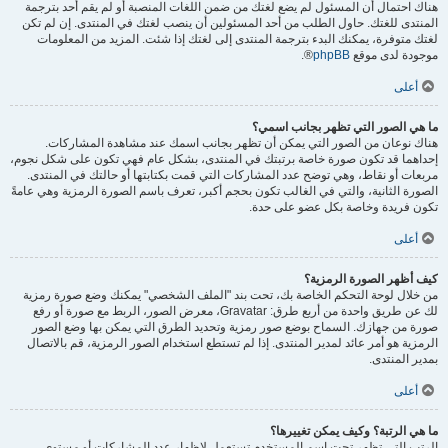
هناك احتمال أن المسئول لم يضع لغتك من ضمن اللغات المنصبة أو لم يقم أحد بترجمة
المنتدى للغتك. حاول الطلب من أحد المسئولين أن ينصب لغتك في المنتدى. إن لم تكن
لغتك متوفرة، يمكنك البدء بترجمة المنتدى إلى لغتك إذا شئت. المزيد من المعلومات
موجودة لدى موقع
phpBB
®.
أعلى
ما هي الصور التي تظهر بجانب اسمي؟
هناك نوعان من الصور التي يمكن أن تظهر بجانب اسمك عند مشاهدة المشاركات.
إحداهما قد تكون صورة خاصة برتبتك في المنتدى، بشكل عام فهي تكون على شكل نجوم،
مربعات أو نقاط، وهي توضح عدد المشاركات التي قمت بكتابتها أو حالتك في المنتدى.
الصورة الثانية، والتي في الغالب تكون بحجم أكبر، تعرف باسم الصورة الرمزية وهي عامةً
تكون فريدة وخاصة بكل عضو على حدة.
أعلى
كيف أظهر الصورة الرمزية؟
من خلال لوحة التحكم الخاصة بك، تحت بند "الملف الشخصي" يمكنك وضع صورة رمزية
لك عن طريق واحدة من أربع طرق: Gravatar، معرض الصور، الربط مع صورة أو رفع
صورة من جهازك. السماح بوضع صور رمزية وتحديد الطرق التي يمكن بها وضع الصور
الرمزية هو أمر عائد لمدير المنتدى. إذا لم تستطع استخدام الصور الرمزية، قم بالاتصال
بمدير المنتدى.
أعلى
ما هي الرتبة؟ وكيف يمكن تغييرها؟
الرتب التي تظهر تحت اسم المستخدم تستعمل لإظهار عدد المشاركات أو مستوى