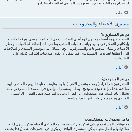
استخدام هذه الخاصية تعود لوضع مدير المنتدى لصلاحية استخدامها.
أعلى
مستوى الأعضاء والمجموعات
من هم المسئولون؟
المسئولون هو أعضاء معينون لهم أعلى الصلاحيات في التحكم بالمنتدى. هؤلاء الأعضاء
بإمكانهم التحكم في جميع جوانب عمليات المنتدى بما في ذلك إعطاء الصلاحيات، وحظر
الأعضاء، وإنشاء المجموعات والمشرفين... إلخ. اعتمادًا على مؤسس المنتدى والصلاحيات
التي أعطاها لغيره من المسئولين، كما يمكن أن يكون صلاحيات إشراف كاملة على
المنتديات.
أعلى
من هم المشرفون؟
المشرفون هم أفراد (أو مجموعة من الأفراد) ولهم وظيفة المتابعة اليومية للمنتدى. لهم
صلاحية تعديل وإلغاء وقفل، وفتح، ونقل، وتقسيم المواضيع في المنتدى المشرفين عليه.
بشكل عام المشرفون مسؤولون عن إبقاء الردود والمواضيع ضمن العنوان الرئيسي
للمنتدى ومنعهم من نشر المواضيع المشينة.
أعلى
ما هي مجموعات المستخدمين؟
مجموعات المستخدمين هي تمكن من تقسيم مجتمع المنتدى أقسام يمكن تسهل إدارة
صلاحياتها والعمل معها، يمكن للمشترك الواحد أن يكون في مجموعات عدة (وهذا يختلف