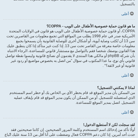
بالتسجيل.
أعلى
ما هو قانون حماية خصوصية الأطفال على الويب - COPPA؟
COPPA، أو قانون حماية خصوصية الأطفال على الويب هو قانون في الولايات المتحدة
الأمريكية صدر في عام 1998 يطلب من المواقع التي تجمع معلومات من القاصرين تحت
سن 13 أن تُكتَب وصاية أبوية، أو أشكال أخرى للوصاية القانونية بأن يسمحوا بجمع
معلومات خاصة معرفة من القاصر تحت سن 13. إذا كنت غير متأكد إذا كان ينطبق عليك
هذا القانون بوصفك شخصا فقم بالتواصل مع مستشار قانوني للمساعدة، الرجاء الانتباه
بأن شركة phpBB أو مالكي هذا المنتدى لا يقدمون أي نصائح قانونية وليسوا نقطة تواصل
قانوني بأي نوع، ما عدا المكتوب في سؤال ”من اتصل به بخصوص مواضيع أو ردود غير
قانونية أو غير لائقة؟“ .
أعلى
لماذا لا يمكنني التسجيل؟
من الممكن بأن مدير الموقع قد قام بحظر الآي بي الخاص بك أو حظر اسم المستخدم
الذي استعملته للتسجيل. أو من الممكن أن يكون مدير الموقع قد قام بإيقاف عمليه
التسجيل. اتصل بمدير الموقع للمساعدة.
أعلى
لقد سجلت لكن لا أستطيع الدخول!
أولًا تأكد من إدخالك اسم المستخدم وكلمة المرور الصحيحين. إن كانتا صحيحتين فقد
حدث أحد أمرين. إذا كان دعم COPPA فعال وضغطت على أنا أقل من 13 سنة عليك اتّباع