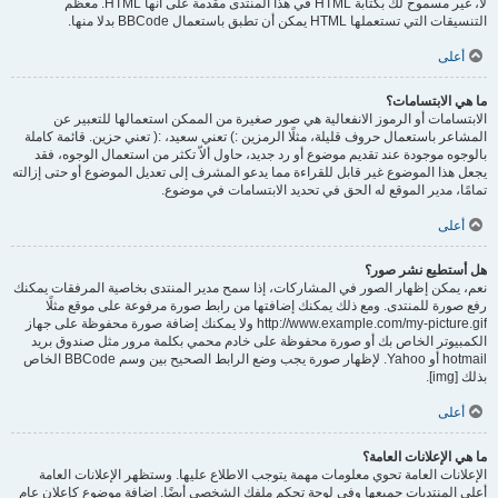
لا، غير مسموح لك بكتابة HTML في هذا المنتدى مقدمة على أنها HTML. معظم
التنسيقات التي تستعملها HTML يمكن أن تطبق باستعمال BBCode بدلا منها.
أعلى
ما هي الابتسامات؟
الابتسامات أو الرموز الانفعالية هي صور صغيرة من الممكن استعمالها للتعبير عن
المشاعر باستعمال حروف قليلة، مثلًا الرمزين :) تعني سعيد، :( تعني حزين. قائمة كاملة
بالوجوه موجودة عند تقديم موضوع أو رد جديد، حاول ألاّ تكثر من استعمال الوجوه، فقد
يجعل هذا الموضوع غير قابل للقراءة مما يدعو المشرف إلى تعديل الموضوع أو حتى إزالته
تمامًا، مدير الموقع له الحق في تحديد الابتسامات في موضوع.
أعلى
هل أستطيع نشر صور؟
نعم، يمكن إظهار الصور في المشاركات، إذا سمح مدير المنتدى بخاصية المرفقات يمكنك
رفع صورة للمنتدى. ومع ذلك يمكنك إضافتها من رابط صورة مرفوعة على موقع مثلًا
http://www.example.com/my-picture.gif ولا يمكنك إضافة صورة محفوظة على جهاز
الكمبيوتر الخاص بك أو صورة محفوظة على خادم محمي بكلمة مرور مثل صندوق بريد
hotmail أو Yahoo. لإظهار صورة يجب وضع الرابط الصحيح بين وسم BBCode الخاص
بذلك [img].
أعلى
ما هي الإعلانات العامة؟
الإعلانات العامة تحوي معلومات مهمة يتوجب الاطلاع عليها. وستظهر الإعلانات العامة
أعلى المنتديات جميعها وفي لوحة تحكم ملفك الشخصي أيضًا. إضافة موضوع كإعلان عام