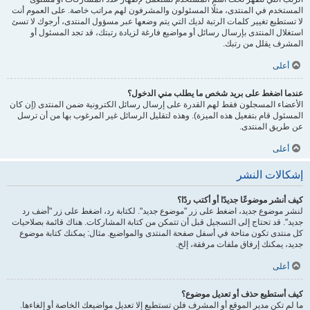
المستخدم في المنتدى، مثلًا المسئولون والمشرفون لهم مراتب خاصة. على العموم أنت
لا تستطيع تغيير كلمات الرتبة لديك التي يتم وضعها عبر مسؤول المنتدى، أرجوك لا تسئ
استغلال المنتدى بإرسال رسائل أو مواضيع فارغة لزيادة رتبتك، قد تجد المسئول أو
المشرف يقلل من رتبك.
أعلى
عندما اضغط على بريد شخص ما يطلب مني الدخول؟
الأعضاء المسجلون فقط لهم القدرة على إرسال رسائل الكترونية ضمن المنتدى (إن كان
المسئول قام بتفعيل هذه الميزة). وهذه لتقليل الرسائل غير المرغوب بها من أن ترسل
عن طريق المنتدى.
أعلى
إشكالات النشر
كيف أنشر موضوعًا جديدًا أو أكتب ردًا؟
لنشر موضوع جديد، اضغط على زر "موضوع جديد". لكتابة رد، اضغط على زر "أضف رد
جديد". قد تحتاج إلى التسجيل قبل أن تتمكن من كتابة المشاركات. هناك قائمة بصلاحيات
كل منتدى تكون متاحة في أسفل صفحة المنتدى والمواضيع. مثال: يمكنك كتابة موضوع
جديد، يمكنك إرفاق ملفات مرفقة، إلخ.
أعلى
كيف أستطيع حذف أو تعديل موضوع؟
ما لم تكن مدير الموقع أو المشرف فلن تستطيع إلا تعديل مواضيعك الخاصة أو إلغاءها.